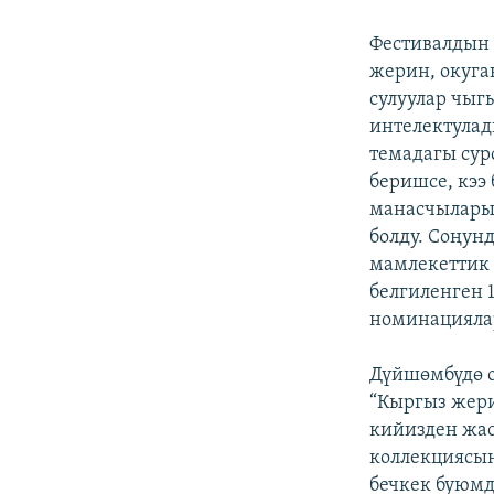
ЭЖЕ-СИҢДИЛЕР
АЗАТТЫК+
Фестивалдын
жерин, окуга
ЫҢГАЙСЫЗ СУРООЛОР
сулуулар чыг
интелектулад
темадагы сур
беришсе, кээ
манасчылары 
болду. Соңун
мамлекеттик 
белгиленген
номинациялар
Дүйшөмбүдө о
“Кыргыз жери
кийизден жас
коллекциясын
бечкек буюмд