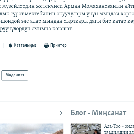
 музейлердин жетекчиси Арман Момаханованын ай
дык сүрөт мектебинин окуучулары үчүн мындай көрг
ошондой эле алар мындан сырткары дагы бир катар к
өрүүчүлөрдүн сынына коюшат.
з
Катталыңыз
Принтер
Маданият
Блог - Миңсанат
Ала-Тоо – онл
таалимдин эл