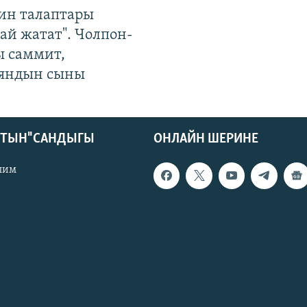
ин талаптары
ай жатат". Чолпон-
ы саммит,
яндын сыны
КТЫН" САНДЫГЫ
ОНЛАЙН ШЕРИНЕ
лим