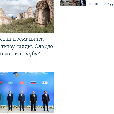
бешиги болуу
стан кремацияга
 тыюу салды. Өлкөдө
өн жетиштүүбү?