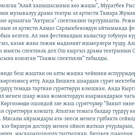
оюлган “Алай ханышасынын көз жашы”, Муратбек Рыс
ын музыкалуу драма театры эл артисти Тамара Жума
не арналган “Актриса” спектаклин тартуулашты. Реж
нын эл артисти Алмаз Сарлыкбековдун айтымында фе
рбын келген. Ал эми фестивалдын калыстар тобунун к
гыз, казак жана тажик маданият ишмерлери түздү. А
 мыкты спектакль деп Ош кыргыз драма театрынын 
асына коюлган “Таажы спектакли” табылды.
инде беш жаштан он алты жашка чейинки өспүрүмдө
 көргөзмөсү өттү. Анда Бишкек шаардык сүрөт мектеб
үрдүү темада тарткан сүрөттөрүн коюшкан. Анда Кыр
йыл менен шаар жана жомоктордун каармандарын чаг
. Көргөзмөдө ошондой эле жаш сүрөтчүлөр “Бакыт эмне
ан сүрөттөрүн коюшту. Аталган темага балдар түрдүү к
 Мисалы айрымдары ата-энеси менен гүлбакта сейил
 кээ бирлери достору менен ойноп жаткан учурларын, 
өрүн, маскарапоздорду тартышкан. Бишкек шаардык