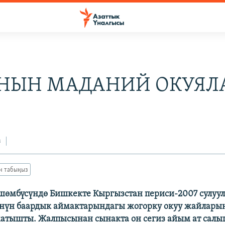
НЫН МАДАНИЙ ОКУЯЛ
з
ан табыңыз
өмбүсүндө Бишкекте Кыргызстан периси-2007 сулуу
көнүн баардык аймактарындагы жогорку окуу жайлар
катышты. Жалпысынан сынакта он сегиз айым ат салы