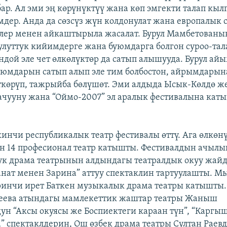
бар. Ал эми эң көрүнүктүү жана көп эмгекти талап кыл
мдер. Анда да сөзсүз жүн колдонулат жана европалык 
илер менен айкаштырыла жасалат. Бурул Мамбетован
 улуттук кийимдерге жана буюмдарга болгон суроо-тал
ндой эле чет өлкөлүктөр да сатып алышууда. Бурул айы
уюмдарын сатып алып эле тим болбостон, айрымдарын
ткөрүп, тажрыйба бөлүшөт. Эми алдыда Ысык-Көлдө ж
ачууну жана “Оймо-2007” эл аралык фестивалына кат
кинчи республикалык театр фестивалы өттү. Ага өлкөн
н 14 професионал театр катышты. Фестивалдын ачыл
ук драма театрынын алдындагы театралдык окуу жай
анат менен Зарина” аттуу спектаклин тартуулашты. М
инчи ирет Баткен музыкалык драма театры катышты.
еева атындагы мамлекеттик жаштар театры Жаныш
ун “Аксы окуясы же Боспиектеги караан түн”, “Каргыш
 спектаклдерин, Ош өзбек драма театры Султан Раев