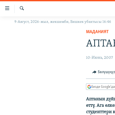
Линктер
Мазмунга
өтүңүз
Издөө
9-Август, 2026-жыл, жекшемби, Бишкек убактысы 16:46
ЖАҢЫЛЫКТАР
Навигацияга
өтүңүз
МАДАНИЯТ
КЫРГЫЗСТАН
Издөөгө
АПТА
ДҮЙНӨ
КЫРГЫЗСТАН
салыңыз
УКРАИНА
САЯСАТ
ДҮЙНӨ
10-Июнь, 2007
АТАЙЫН ИЛИКТӨӨ
ЭКОНОМИКА
БОРБОР АЗИЯ
ТВ ПРОГРАММАЛАР
МАДАНИЯТ
Бөлүшүңү
ПОДКАСТ
БҮГҮН АЗАТТЫКТА
Бизди Google'д
ӨЗГӨЧӨ ПИКИР
ЭКСПЕРТТЕР ТАЛДАЙТ
БИЗ ЖАНА ДҮЙНӨ
Аптанын дүйш
өттү. Ага өл
ДАНИСТЕ
студенттери 