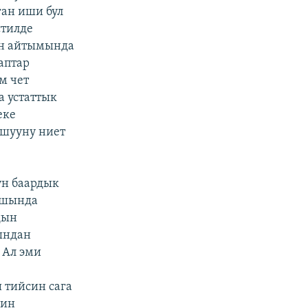
ган иши бул
стилде
ын айтымында
аптар
м чет
а устаттык
еке
ышууну ниет
үн баардык
ышында
дын
ындан
 Ал эми
 тийсин сага
дин