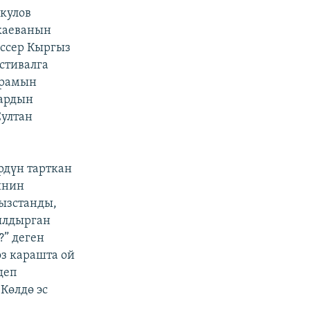
кулов
каеванын
иссер Кыргыз
стивалга
урамын
лардын
Султан
рдүн тарткан
инин
гызстанды,
ылдырган
?” деген
өз карашта ой
деп
Көлдө эс