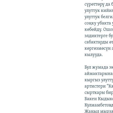
сүрөттөрү да 
улуттук кийи
улуттук белг
соңку убакта
көбөйдү. Ошо
элдиктерге б
сабактарды ө
көргөзмөсүн 
кылууда.
Бул жумада э
аймактарына
кыргыз улутт
артистери “К
сырткары бир
Бакен Кыдык
Кулмамбетовд
Жаңыл мырза”