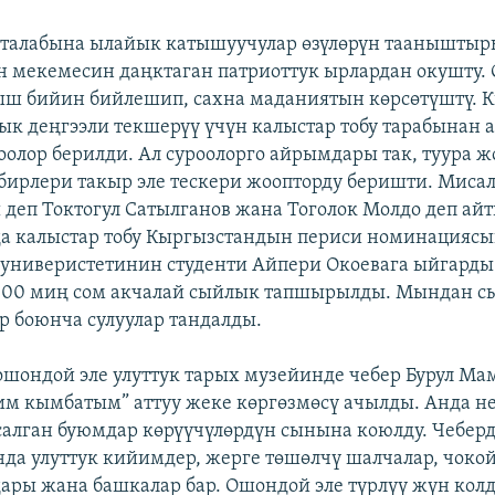
 талабына ылайык катышуучулар өзүлөрүн тааныштыр
н мекемесин даңктаган патриоттук ырлардан окушту.
ыш бийин бийлешип, сахна маданиятын көрсөтүштү. 
ык деңгээли текшерүү үчүн калыстар тобу тарабынан 
оолор берилди. Ал суроолорго айрымдары так, туура ж
 бирлери такыр эле тескери жоопторду беришти. Миса
деп Токтогул Сатылганов жана Тоголок Молдо деп айт
да калыстар тобу Кыргызстандын периси номинацияс
универистетинин студенти Айпери Окоевага ыйгарды
 100 миң сом акчалай сыйлык тапшырылды. Мындан с
 боюнча сулуулар тандалды.
шондой эле улуттук тарых музейинде чебер Бурул М
м кымбатым” аттуу жеке көргөзмөсү ачылды. Анда н
алган буюмдар көрүүчүлөрдүн сынына коюлду. Чебер
да улуттук кийимдер, жерге төшөлчү шалчалар, чокой
ары жана башкалар бар. Ошондой эле түрлүү жүн кол