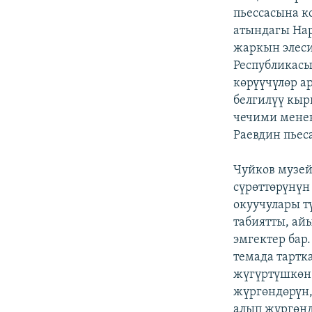
пьессасына к
атындагы Нар
жаркын элеси
Республикасы
көрүүчүлөр а
белгилүү кыр
чечими менен
Раевдин пьес
Чуйков музей
сүрөттөрүнүн
окуучулары т
табиятты, а
эмгектер бар
темада тартк
жүгүртүшкөн.
жүргөндөрүн,
алып жүргөнд