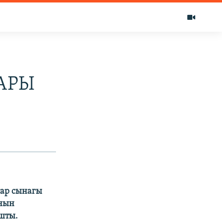
АРЫ
лар сынагы
ынын
шты.