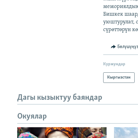
мемориялдык
Бишкек шаар
уюштурулат, 
сүрөттөрүн к
Бөлүшүңү
Куржундар
Кыргызстан
Дагы кызыктуу баяндар
Окуялар