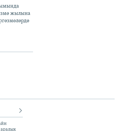
тымында
өзмө жылына
өргөзмөлөрдө
айн
 аралык