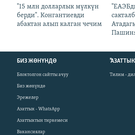
"15 млн долларлык мүлкүн
"ЕАЭБд
берди". Конгантиевди
сакталб
абактан алып калган чечим
Атадаг
Пашин
БИЗ ЖӨНҮНДӨ
"АЗАТТЫ
Блоктолгон сайтты ачуу
Тилим - ди
Биз жөнүндө
Русский
Эрежелер
Азаттык - WhatsApp
ОНЛАЙН ШЕРИНЕ
Азаттыктын тиркемеси
Вакансиялар