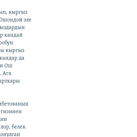
ып, кыргыз
 Ошондой эле
Кыздардын
ар кандай
ообун
лы кыргыз
кандар да
ын Ош
. Ага
ырткары
амбетованын
егизинен
дин
лор, белек
донулган