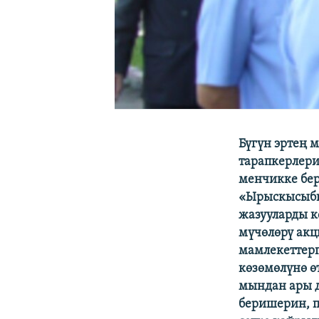
Бүгүн эртең
тарапкерлер
менчикке бер
«Ырыскысыбыз
жазууларды к
мүчөлөрү акц
мамлекеттерг
көзөмөлүнө ө
мындан ары 
беришерин, п