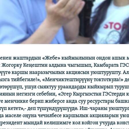
 менен жаштардын «Жебе» кыймылынын ондон ашык м
и Жогорку Кеңештин алдына чыгышып, Камбарата ГЭ
үүгө каршы нааразычылык акциясын уюштурушту. Ал
га тийбегиле!», «Менчиктештирүүнү токтоткула!» де
өтөрүшүп, ушул сыяктуу ураандарды кыйкырып туруш
иянын негизги себебин, «Эгер Кыргызстан ГЭСтерди 
е менчикке берип жиберсе анда суу ресурстары баш
түп кетет»,- деп түшүндүрүшүүдө. Иш-чараны уюштур
да маселе оңуна чечилбесе каршылык акцияларын ую
резидент мындай келишимге кол койгон учурда конс