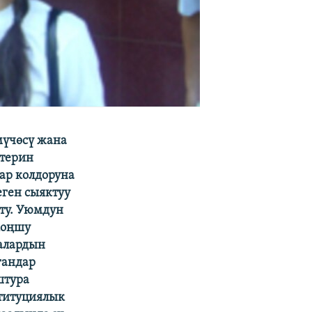
үчөсү жана
Стерин
ар колдоруна
ген сыяктуу
ту. Уюмдун
коңшу
калардын
гандар
штура
титуциялык