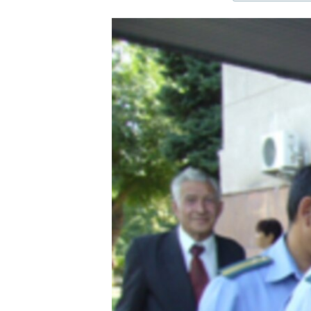
ЭЖЕ-СИҢДИЛЕР
АЗАТТЫК+
ЫҢГАЙСЫЗ СУРООЛОР