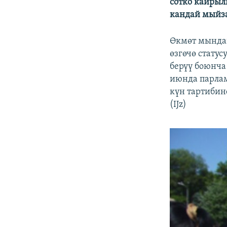
сотко кайры
кандай мыйза
Өкмөт мында
өзгөчө стату
берүү боюнча
июнда парлам
күн тартибин
(IJz)