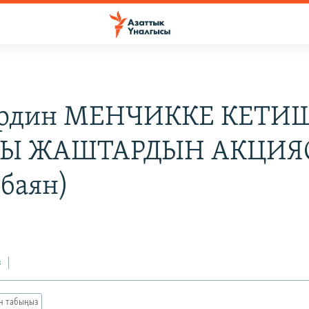
ердин МЕНЧИККЕ КЕТИ
Ы ЖАШТАРДЫН АКЦИЯ
тбаян)
з
ан табыңыз