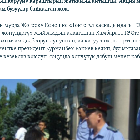
лып көрүүнү караштырып жатканын айтышты. Акция м
м бузуулар байкалган жок.
н мурда Жогорку Кеңешке «Токтогул каскадындагы Г
су жөнүндөгү» мыйзамдын алкагынан Камбарата ГЭСт
 мыйзам долбоорун сунуштап, ал катуу талаш-тартыш 
ентке президент Курманбек Бакиев келип, бул мыйза
е кезексиз коюлуп, соңунда көпчүлүк добуш менен ка