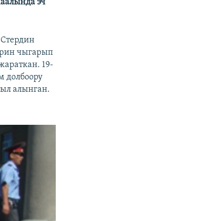
аалында эч
ЭСтердин
ерин чыгарып
жараткан. 19-
м долбоору
был алынган.