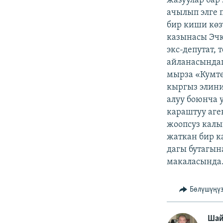
жазуулар бар
ачылып элге 
бир киши көз
казынасы Эчк
экс-депутат,
айланасында
мырза «Кумтө
кыргыз элин
алуу боюнча 
караштуу аге
жоопсуз калы
жаткан бир к
дагы бутагын
макаласында
Бөлүшүңү
Шай