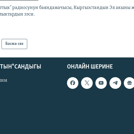
аттык" радиосунун баяндамачысы, Кыргызстандын Эл акыны ж
лыктардын ээси.
Басма сөз
КТЫН" САНДЫГЫ
ОНЛАЙН ШЕРИНЕ
лим