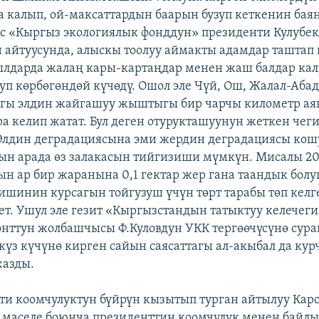
калып, ой-максаттардын баарын бузуп кеткенин бая
с «Кыргыз экологиялык фонддун» президенти Кулубе
 айтуусунда, алыскы тоолуу аймакты адамдар таштап 
лдарда жалаң кары-картаңдар менен жаш балдар кал
уп көрбөгөндөй күчөдү. Ошол эле Чүй, Ош, Жалал-Аба
агы элдин жайгашуу жыштыгы бир чарчы километр ая
а келип жатат. Бул деген отурукташуунун жеткен чег
Элдин деградациясына эми жердин деградациясы кош
ын арада өз залакасын тийгизиши мүмкүн. Мисалы 
н ар бир жаранына 0,1 гектар жер гана таандык болуп
кишинин курсагын тойгузуш үчүн төрт тарабы төп келге
ет. Ушул эле гезит «Кыргызстандын татыктуу келечеги
нттун жолбашчысы Ф.Куловдун УКК тергөөчүсүнө сура
күз күчүнө кирген сайын саясаттагы ал-акыбал да кур
жазды.
ти коомчулуктун бүйрүн кызытып турган айтылуу Каро
 маселе боюнча президенттин коомчулук менен бай