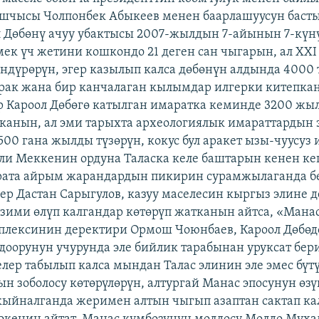
шчысы Чолпонбек Абыкеев менен баарлашуусун басты
 Дөбөнү ачуу убактысы 2007-жылдын 7-айынын 7-күн
мек үч жетини кошкондо 21 деген сан чыгарын, ал ХХ
ндүрөрүн, эгер казылып калса дөбөнүн алдында 4000 
рак жана бир канчалаган кылымдар илгерки китепкан
р Кароол Дөбөгө катылган имаратка кеминде 3200 ж
анын, ал эми тарыхта археологиялык имараттардын 
00 гана жылды түзөрүн, кокус бул аракет ызы-чуусуз
эли Меккенин ордуна Таласка келе баштарын кенен ке
арата айрым жарандардын пикирин сурамжылаганда б
р Дастан Сарыгулов, казуу маселесин кыргыз элине д
езими өлүп калгандар көтөрүп жатканын айтса, «Мана
плексинин деректири Ормош Чоюнбаев, Кароол Дөбөд
 доорунун учурунда эле бийлик тарабынан уруксат бер
елер табылып калса мындан Талас элинин эле эмес бүт
н зоболосу көтөрүлөрүн, алтургай Манас эпосунун өзү
кыйналганда жеримен алтын чыгып азаптан сактап ка