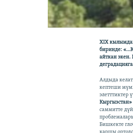
ХIХ кылымдаг
биринде: «…Ку
айткан экен
деградацияга
Алдыда кела
кептеши мүмк
элетттиктер 
Кыргызстан»
саммитте дүй
проблемалары
Бишкекте гло
каршы ортод