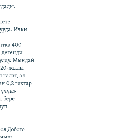
ндады.
к
кете
ууда. Ички
д
нтка 400
и дегенди
улду. Мындай
2020-жылы
 калат, ал
н 0,2 гектар
 үчүн»
к бере
чуп
ол Дөбөгө
лыныш