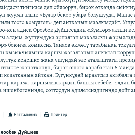
 экенин айтат. Манас күмбөзүнүн молдосу Молдо Муха
пайдасы тийгизсе деп ойлоорун, бирок өткөндө сыйын
үн жуумп алып: «Булар бекер убара болушууда, Манас
или тоого көмүлгөн» деп айтканын маалымдайт. Ушул
 тоо-кен адиси Орозбек Дүйшеевдин «Кумтөр» алтын к
гы алдым-жуттумдука арналган макаласын жарыялады
р» боюнча комиссия Танаев өкмөтү тарабынан токулг
ин кызыкчылыгна каршы жазалганын аныктап корруп
улуттук кеңешке жана ушундай эле аталыштагы прези
нттикке жөнөткөнүн, бирок ошого карабастан 6-7 айда
п келатканын айткан. Бүгүнкүдөй ыраатсыз акыбалга 
атар карама-каршылыктардын башкы себеби- элдин б
а ишенбегенинде, соттордун адилетсиздигинде дейт а
.
з
Катталыңыз
Принтер
лообек Дүйшеев