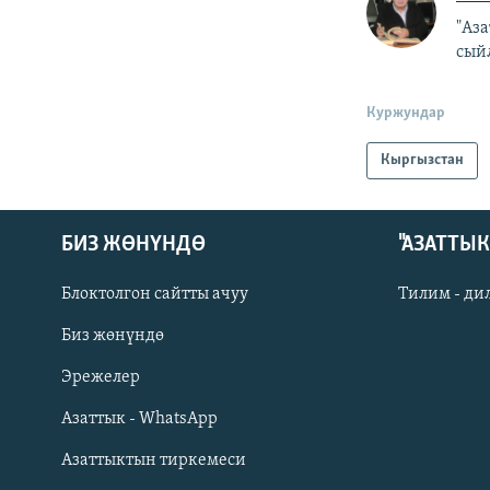
"Аз
сый
Куржундар
Кыргызстан
БИЗ ЖӨНҮНДӨ
"АЗАТТЫ
Блоктолгон сайтты ачуу
Тилим - ди
Биз жөнүндө
Русский
Эрежелер
Азаттык - WhatsApp
ОНЛАЙН ШЕРИНЕ
Азаттыктын тиркемеси