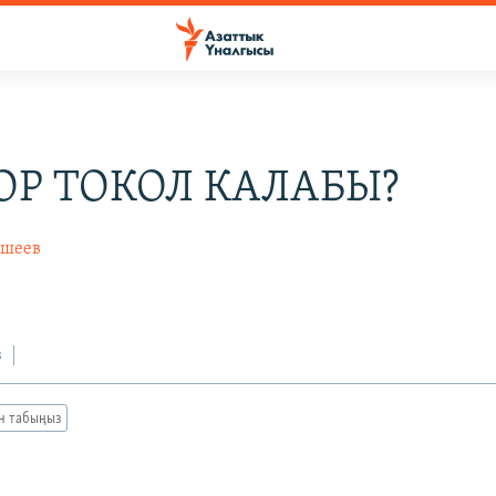
ОР ТОКОЛ КАЛАБЫ?
йшеев
з
ан табыңыз