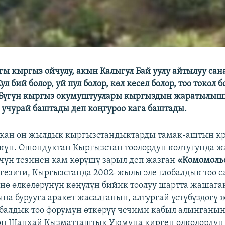
ы кыргыз ойчулу, акын Калыгул Бай уулу айтылуу са
л бий болор, уй пул болор, көл кесел болор, тоо токол 
. Бүгүн кыргыз окумуштуулары кыргыздын жаратылыш
 учурай баштады деп коңгуроо кага баштады.
ткан он жылдык кыргызстандыктарды тамак-аштын к
үн. Ошондуктан Кыргызстан тоолордун колтугунда 
үчүн тезинен кам көрүшү зарыл деп жазган
«Комомольс
гезити, Кыргызстанда 2002-жылы эле глобалдык тоо с
нө өлкөлөрүнүн көңүлүн бийик тоолуу шартта жашага
на бурууга аракет жасалганын, алтургай үстүбүздөгү
балдык тоо форумун өткөрүү чечими кабыл алынганын
он Шанхай Кызматташтык Уюмуна кирген өлкөлөрдүн