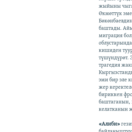
жыйыны чыга 
Өкмөттүк эме
Бөкөнбаевдин
баштады. Айы
миграция бол
облустарынд
кишиден туур
түшүндүрөт. 
трагедия жак
Кыргызстанды
эми бир эле 
жер керектел
бириккен фро
баштаганын, 
келатканын 
«Алиби»
гези
байланыштуу