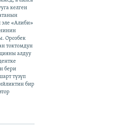
ммед, ачылса
ууга келген
 атанын
 эле «Алиби»
енинин
. Орозбек
ан токтомдун
цияны алдуу
дентке
н бери
шарт түзүп
ийликтин бир
втор