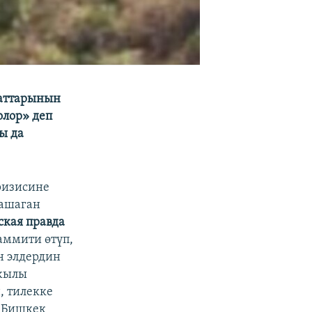
наттарынын
болор» деп
ы да
ризисине
жашаган
кая правда
аммити өтүп,
н элдердин
 жылы
, тилекке
 Бишкек