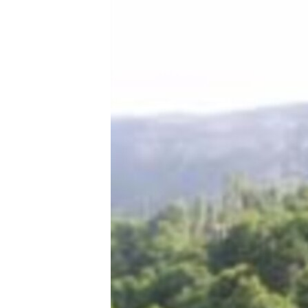
ЭЖЕ-СИҢДИЛЕР
АЗАТТЫК+
ЫҢГАЙСЫЗ СУРООЛОР