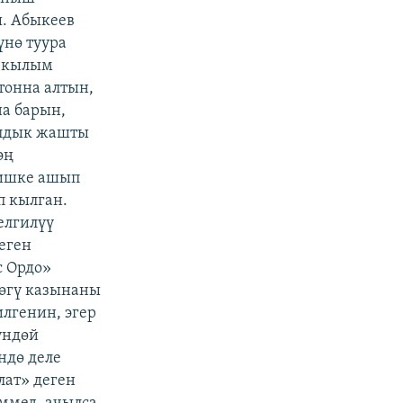
. Абыкеев
үнө туура
I кылым
тонна алтын,
а барын,
ылдык жашты
эң
 ишке ашып
п кылган.
елгилүү
еген
с Ордо»
өгү казынаны
илгенин, эгер
үндөй
ндө деле
лат» деген