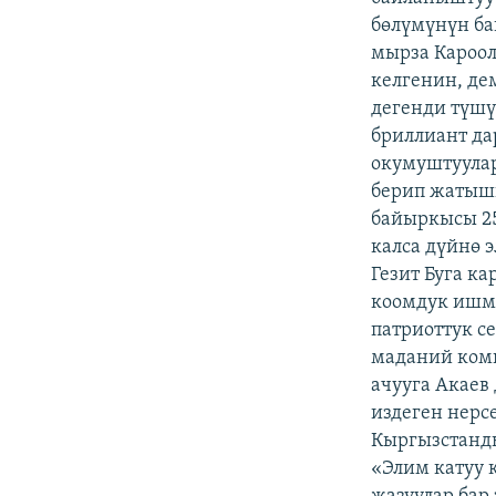
бөлүмүнүн ба
мырза Кароол
келгенин, де
дегенди түшү
бриллиант да
окумуштуула
берип жатышк
байыркысы 25
калса дүйнө 
Гезит Буга к
коомдук ишме
патриоттук с
маданий ком
ачууга Акаев
издеген нерс
Кыргызстанды
«Элим катуу 