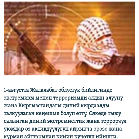
ОНЛАЙН ШЕРИНЕ
ЭЖЕ-СИҢДИЛЕР
АЗАТТЫК+
ЫҢГАЙСЫЗ СУРООЛОР
ЭЕ/АРнун бардык сайттары
1-августта Жалалабат облустук бийлигинде
экстремизм менен терроризмди алдын алууну
жана Кыргызстандагы диний кырдаалды
талкуулаган кеңешме болуп өттү. Өлкөдө тыюу
салынган диний экстремисттик жана террорчул
уюмдар өз активдүүлүгүн айрыкча орозо жана
курман айттарынан кийин күчөтүп ийишти.