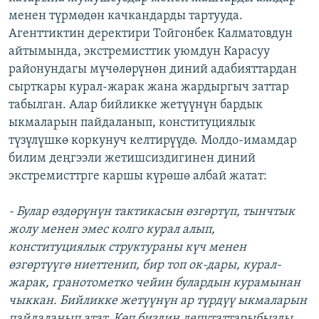
менен түрмөдөн качкандарды тартууда.
Агенттиктин деректири Тойгонбек Калматовдун
айтымында, экстремисттик уюмдун Карасуу
районундагы мүчөлөрүнөн диний адабияттардан
сырткары курал-жарак жана жардыргыч заттар
табылган. Алар бийликке жетүүнүн бардык
ыкмаларын пайдаланып, конституциялык
түзүлүшкө коркунуч келтирүүдө. Молдо-имамдар
билим деңгээли жетишсиздигинен диний
экстремисттрге каршы күрөшө албай жатат:
- Булар өздөрүнүн тактикасын өзгөртүп, тынчтык
жолу менен эмес колго курал алып,
конституциялык структураны күч менен
өзгөртүүгө ниеттенип, бир топ ок-дары, курал-
жарак, гранотометко чейин булардын курамынан
чыккан. Бийликке жетүүнүн ар түрдүү ыкмаларын
пайдаланып атат. Көп биздин депутаттарыбызды,