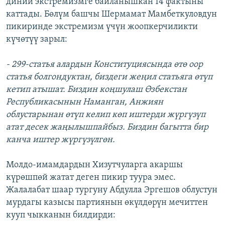
диний экстремизмге байланышкан 14 фактыны
каттады. Бөлүм башчы Шермамат Мамбеткуловдун
пикиринде экстремизм үчүн жоопкерчиликти
күчөтүү зарыл:
- 299-статья алардын Конституциясында өтө оор
статья болгондуктан, биздеги жеңил статьяга өтүп
кетип атышат. Биздин коңшулаш Өзбекстан
Республикасынын Наманган, Анжиян
облустарынан өтүп келип көп иштерди жүргүзүп
атат десек жаңылышпайбыз. Биздин багытта бир
канча иштер жүргүзүлгөн.
Молдо-имамдардын Хизутчуларга акаршы
күрөшпөй жатат деген пикир туура эмес.
Жалалабат шаар тургуну Абдулла Эргешов облустун
мурдагы казысы партиянын өкүлдөрүн мечиттен
кууп чыкканын билдирди: