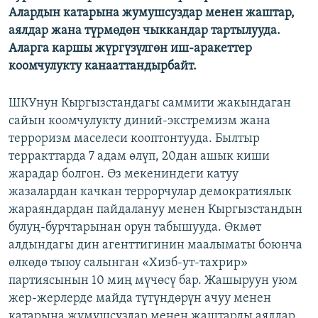
Алардын катарына жумушсуздар менен жаштар,
аялдар жана түрмөдөн чыккандар тартылууда.
Аларга каршы жүргүзүлгөн иш-аракеттер
коомчулукту канааттандырбайт.
ШКУнун Кыргызстандагы саммити жакындаган
сайын коомчулукту диний-экстремизм жана
терроризм маселеси кооптонтууда. Былтыр
терракттарда 7 адам өлүп, 20дан ашык киши
жарадар болгон. Өз мекениндеги катуу
жазалардан качкан террорчулар демократиялык
жараяндардан пайдалануу менен Кыргызстандын
булуң-бурчтарынан орун табышууда. Өкмөт
алдындагы дин агенттигинин маалыматы боюнча
өлкөдө тыюу салынган «Хизб-ут-тахрир»
партиясынын 10 миң мүчөсү бар. Жашыруун уюм
жер-жерлерде майда түтүндөрүн ачуу менен
катарына жумушсуздар менен жаштарды аялдар