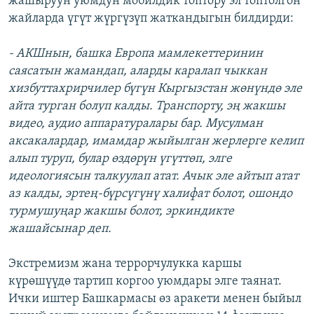
жашыруун уюмдун мобилдик топтору эл топтолгон
жайларда үгүт жүргүзүп жаткандыгын билдирди:
- АКШнын, башка Европа мамлекеттеринин
саясатын жамандап, аларды каралап чыккан
хизбуттахрирчилер бүгүн Кыргызстан жөнүндө эле
айта турган болуп калды. Транспорту, эң жакшы
видео, аудио аппаратуралары бар. Мусулман
аксакалардар, имамдар жыйылган жерлерге келип
алып туруп, булар өздөрүн үгүттөп, элге
идеологиясын талкуулап атат. Ачык эле айтып атат
аз калды, эртең-бүрсүгүнү халифат болот, ошондо
турмушуңар жакшы болот, эркиндикте
жашайсынар деп.
Экстремизм жана террорчулукка каршы
күрөшүүдө тартип коргоо уюмдары элге таянат.
Ички иштер Башкармасы өз аракети менен быйыл