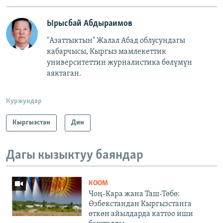
Ырысбай Абдыраимов
"Азаттыктын" Жалал Абад облусундагы
кабарчысы, Кыргыз мамлекеттик
университеттин журналистика бөлүмүн
аяктаган.
Куржундар
Кыргызстан
Дин
Дагы кызыктуу баяндар
КООМ
Чоң-Кара жана Таш-Төбө:
Өзбекстандан Кыргызстанга
өткөн айылдарда каттоо иши