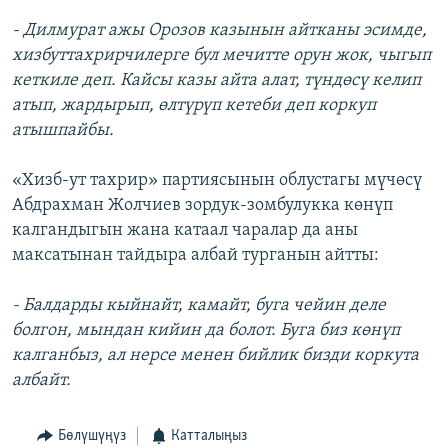
- Дилмурат ажы Орозов казынын айтканы эсимде,
хизбуттахрирчилерге бул мечитте орун жок, чыгып
кеткиле деп. Кайсы казы айта алат, түндөсү келип
атып, жардырып, өлтүрүп кетеби деп коркуп
атышпайбы.
«Хизб-ут тахрир» партиясынын облустагы мүчөсү
Абдрахман Жолчиев зордук-зомбулукка көнүп
калгандыгын жана катаал чаралар да аны
максатынан тайдыра албай турганын айтты:
- Балдарды кыйнайт, камайт, буга чейин деле
болгон, мындан кийин да болот. Буга биз көнүп
калганбыз, ал нерсе менен бийлик бизди коркута
албайт.
Бөлүшүңүз
Катталыңыз