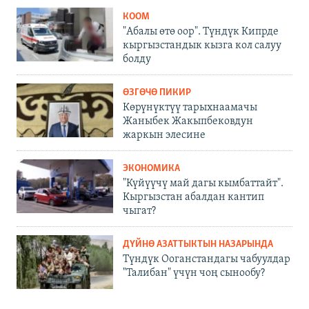
КООМ
"Абалы өтө оор". Түндүк Кипрде
кыргызстандык кызга кол салуу
болду
ӨЗГӨЧӨ ПИКИР
Көрүнүктүү тарыхнаамачы
Жаныбек Жакыпбековдун
жаркын элесине
ЭКОНОМИКА
"Күйүүчү май дагы кымбаттайт".
Кыргызстан абалдан кантип
чыгат?
ДҮЙНӨ АЗАТТЫКТЫН НАЗАРЫНДА
Түндүк Ооганстандагы чабуулдар
"Талибан" үчүн чоң сынообу?