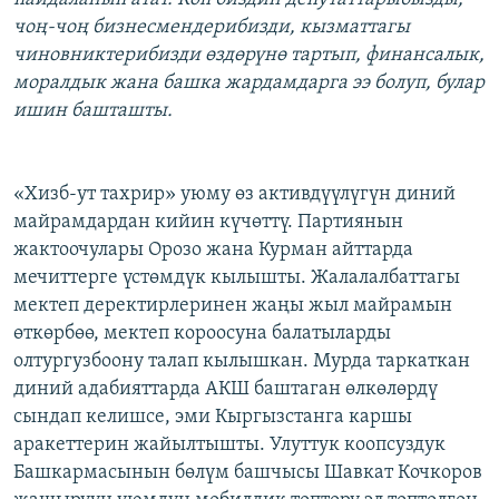
чоң-чоң бизнесмендерибизди, кызматтагы
чиновниктерибизди өздөрүнө тартып, финансалык,
моралдык жана башка жардамдарга ээ болуп, булар
ишин башташты.
«Хизб-ут тахрир» уюму өз активдүүлүгүн диний
майрамдардан кийин күчөттү. Партиянын
жактоочулары Орозо жана Курман айттарда
мечиттерге үстөмдүк кылышты. Жалалалбаттагы
мектеп деректирлеринен жаңы жыл майрамын
өткөрбөө, мектеп короосуна балатыларды
олтургузбоону талап кылышкан. Мурда таркаткан
диний адабияттарда АКШ баштаган өлкөлөрдү
сындап келишсе, эми Кыргызстанга каршы
аракеттерин жайылтышты. Улуттук коопсуздук
Башкармасынын бөлүм башчысы Шавкат Кочкоров