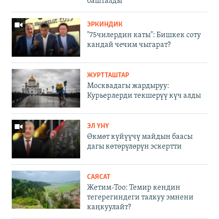
башталды
ЭРКИНДИК
"75чилердин каты": Бишкек соту
кандай чечим чыгарат?
ЖУРТТАШТАР
Москвадагы жардыруу:
Курьерлерди текшерүү күч алды
ЭЛ ҮНҮ
Өкмөт күйүүчү майдын баасы
дагы көтөрүлөрүн эскертти
САЯСАТ
Жетим-Тоо: Темир кендин
тегерегиндеги талкуу эмнени
каңкуулайт?