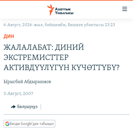
Линктер
Мазмунга
өтүңүз
6-Август, 2026-жыл, бейшемби, Бишкек убактысы 23:23
Навигацияга
ЖАҢЫЛЫКТАР
өтүңүз
ДИН
КЫРГЫЗСТАН
Издөөгө
ЖАЛАЛАБАТ: ДИНИЙ
салыңыз
ДҮЙНӨ
КЫРГЫЗСТАН
ЭКСТРЕМИСТТЕР
УКРАИНА
САЯСАТ
ДҮЙНӨ
АКТИВДҮҮЛҮГҮН КҮЧӨТТҮБҮ?
АТАЙЫН ИЛИКТӨӨ
ЭКОНОМИКА
БОРБОР АЗИЯ
Ырысбай Абдыраимов
ТВ ПРОГРАММАЛАР
МАДАНИЯТ
3-Август, 2007
ПОДКАСТ
БҮГҮН АЗАТТЫКТА
ӨЗГӨЧӨ ПИКИР
ЭКСПЕРТТЕР ТАЛДАЙТ
Бөлүшүңүз
БИЗ ЖАНА ДҮЙНӨ
Русский
Бизди Google'дан табыңыз
ДАНИСТЕ