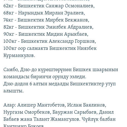
62кг - Бишкектик Санжар Осмоналиев,
68кг - Нарындык Мирлан Эралиев,
74кг - Бишкектик Мирбек Бекжанов,
82кг - Бишкектик Эмилбек Абдралиев,
90кг - Бишкектик Мидин Арыкбаев,
100кг - Бишкектик Александр Горшков,
100кг оор салмакта Бишкектик Ниязбек
Курманкулов.
Самбо, Дзю-до күрөштөрүнөн Бишкек шаарынын
командасы биринчи орунду ээледи.
Дзю-додон 6 алтын медалды Бишкектиктер утуп
алышты.
Алар: Алишер Мантобетов, Ислам Баялинов,
Нургазы Оморбеков, Бауржан Сарыбаев, Данил
Бабаев жана Талант Жамангулов. Чүйлүк балбан
Кантемир Бокоев