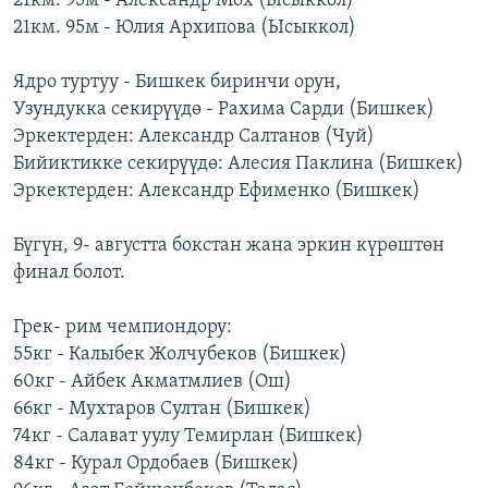
21км. 95м - Александр Мох (Ысыккол)
21км. 95м - Юлия Архипова (Ысыккол)
Ядро туртуу - Бишкек биринчи орун,
Узундукка секирүүдө - Рахима Сарди (Бишкек)
Эркектерден: Александр Салтанов (Чуй)
Бийиктикке секирүүдө: Алесия Паклина (Бишкек)
Эркектерден: Александр Ефименко (Бишкек)
Бүгүн, 9- августта бокстан жана эркин күрөштөн
финал болот.
Грек- рим чемпиондору:
55кг - Калыбек Жолчубеков (Бишкек)
60кг - Айбек Акматмлиев (Ош)
66кг - Мухтаров Султан (Бишкек)
74кг - Салават уулу Темирлан (Бишкек)
84кг - Курал Ордобаев (Бишкек)