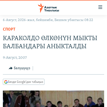
Линктер
Мазмунга
өтүңүз
6-Август, 2026-жыл, бейшемби, Бишкек убактысы 08:22
Навигацияга
ЖАҢЫЛЫКТАР
өтүңүз
СПОРТ
КЫРГЫЗСТАН
Издөөгө
КАРАКОЛДО ӨЛКӨНҮН МЫКТЫ
салыңыз
ДҮЙНӨ
КЫРГЫЗСТАН
БАЛБАНДАРЫ АНЫКТАЛДЫ
УКРАИНА
САЯСАТ
ДҮЙНӨ
9-Август, 2007
АТАЙЫН ИЛИКТӨӨ
ЭКОНОМИКА
БОРБОР АЗИЯ
ТВ ПРОГРАММАЛАР
Бөлүшүңүз
МАДАНИЯТ
ПОДКАСТ
БҮГҮН АЗАТТЫКТА
Бизди Google'дан табыңыз
ӨЗГӨЧӨ ПИКИР
ЭКСПЕРТТЕР ТАЛДАЙТ
БИЗ ЖАНА ДҮЙНӨ
Русский
ДАНИСТЕ