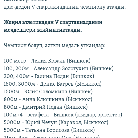
дзю-додон V спартакиаданын чемпиону аталды.
Жеңил атлетикадан V спартакиаданын
мелдештери жыйынтыкталды.
Чемпион болуп, алтын медаль уткандар:
100 метр - Лилия Коваль (Бишкек)
100, 200м - Александр Золотухин (Бишкек)
200, 400м - Галина Педан (Бишкек)
1500, 3000м - Денис Багрев (Ысыккол)
1500м - Юлия Соломкина (Бишкек)
800м - Анна Клюшкина (Ысыккол)
800м - Дмитрий Педан (Бишкек)
100м+4 - эстафета - Бишкек (кыздар, эркектер)
5000м - Юрий Чечун (Каракол, Ысыккол)
5000м - Татьяна Борисова (Бишкек)