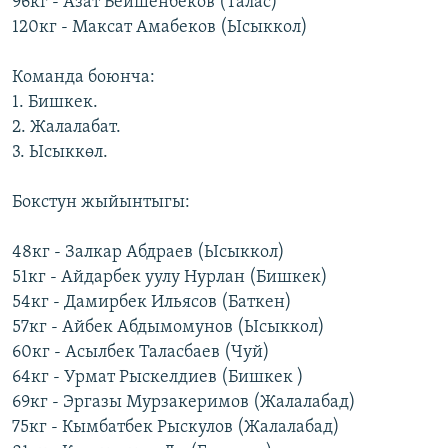
96кг - Азат Бейшенбеков (Талас)
120кг - Максат Амабеков (Ысыккол)
Команда боюнча:
1. Бишкек.
2. Жалалабат.
3. Ысыккөл.
Бокстун жыйынтыгы:
48кг - Залкар Абдраев (Ысыккол)
51кг - Айдарбек уулу Нурлан (Бишкек)
54кг - Дамирбек Ильясов (Баткен)
57кг - Айбек Абдымомунов (Ысыккол)
60кг - Асылбек Таласбаев (Чуй)
64кг - Урмат Рыскелдиев (Бишкек )
69кг - Эргазы Мурзакеримов (Жалалабад)
75кг - Кымбатбек Рыскулов (Жалалабад)