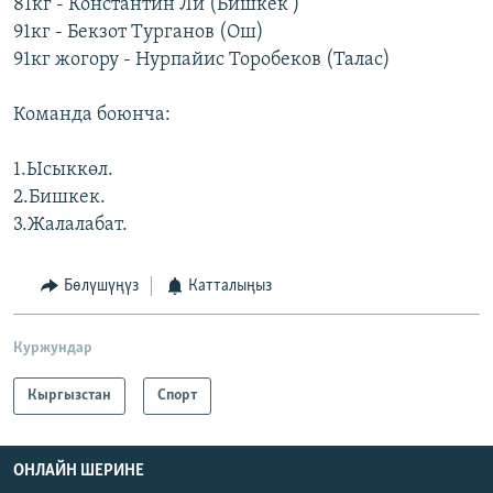
81кг - Константин Ли (Бишкек )
91кг - Бекзот Турганов (Ош)
91кг жогору - Нурпайис Торобеков (Талас)
Команда боюнча:
1.Ысыккөл.
2.Бишкек.
3.Жалалабат.
Бөлүшүңүз
Катталыңыз
Куржундар
Кыргызстан
Спорт
ОНЛАЙН ШЕРИНЕ