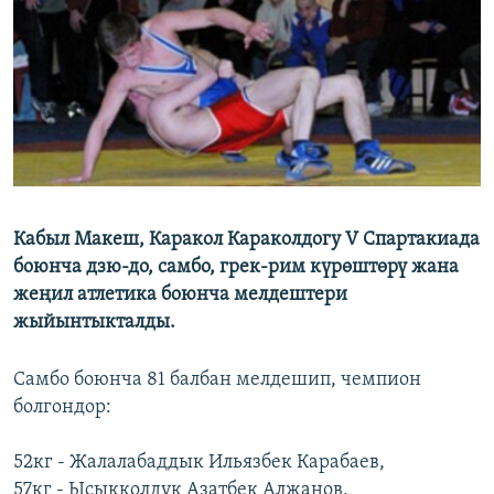
ОНЛАЙН ШЕРИНЕ
ЭЖЕ-СИҢДИЛЕР
АЗАТТЫК+
ЫҢГАЙСЫЗ СУРООЛОР
ЭЕ/АРнун бардык сайттары
Кабыл Макеш, Каракол Караколдогу V Спартакиада
боюнча дзю-до, самбо, грек-рим күрөштөрү жана
жеңил атлетика боюнча мелдештери
жыйынтыкталды.
Самбо боюнча 81 балбан мелдешип, чемпион
болгондор:
52кг - Жалалабаддык Ильязбек Карабаев,
57кг - Ысыкколдук Азатбек Алжанов,