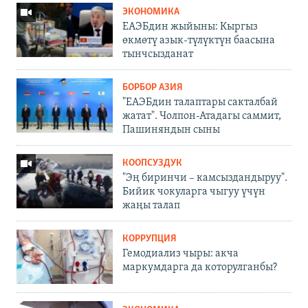
ЭКОНОМИКА
ЕАЭБдин жыйыны: Кыргыз
өкмөтү азык-түлүктүн баасына
тынчсызданат
БОРБОР АЗИЯ
"ЕАЭБдин талаптары сакталбай
жатат". Чолпон-Атадагы саммит,
Пашиняндын сыны
КООПСУЗДУК
"Эң биринчи – камсыздандыруу".
Бийик чокуларга чыгуу үчүн
жаңы талап
КОРРУПЦИЯ
Гемодиализ чыры: акча
маркумдарга да которулганбы?