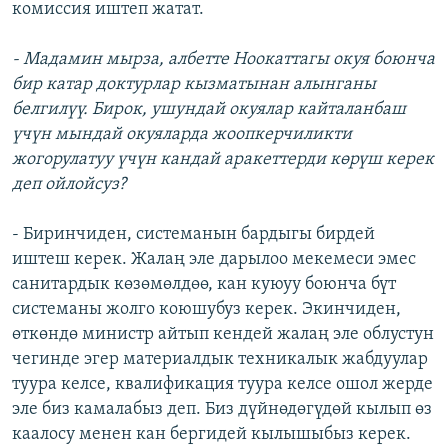
комиссия иштеп жатат.
- Мадамин мырза, албетте Ноокаттагы окуя боюнча
бир катар доктурлар кызматынан алынганы
белгилүү. Бирок, ушундай окуялар кайталанбаш
үчүн мындай окуяларда жоопкерчиликти
жогорулатуу үчүн кандай аракеттерди көрүш керек
деп ойлойсуз?
- Биринчиден, системанын бардыгы бирдей
иштеш керек. Жалаң эле дарылоо мекемеси эмес
санитардык көзөмөлдөө, кан куюуу боюнча бүт
системаны жолго коюшубуз керек. Экинчиден,
өткөндө министр айтып кендей жалаң эле облустун
чегинде эгер материалдык техникалык жабдуулар
туура келсе, квалификация туура келсе ошол жерде
эле биз камалабыз деп. Биз дүйнөдөгүдөй кылып өз
каалосу менен кан бергидей кылышыбыз керек.