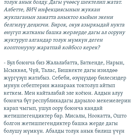
толук анык болду. Дагы үчөөсү шектелип жатат.
Албетте, ВИЧ инфекциясынын жуккан
жукпаганын заматта аныктоо кыйын экени
белгилүү деңизчи. Бирок, окуя азыркыдай нукта
өнүгүп жатканы башка жерлерде дагы ал ооруну
жуктуруп алгандар толук мүмкүн деген
кооптонууну жаратпай койбосо керек?
- Бул боюнча биз Жалалабатта, Баткенде, Нарын,
Ысыккөл, Чүй, Талас, Бишкекте дагы изилдөө
жүргүзүп жатабыз. Себеби, өзүңүздөр билесиздер
мунун себептерин жанараак токтолуп айтып
кеткем. Мен кайталабай эле коёюн. Алдын алуу
боюнча бүт республикадагы дарылоо мекемелерин
карап чыгып, ушул оору боюнча кандай
жетишпегендиктер бар. Мисалы, Ноокатта, Ошто
болгон жетишпегендиктер башка жерде дагы
болушу мүмкүн. Абалды толук анык билиш үчүн