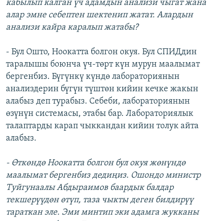
кабылып калган үч адамдын анализи чыгат жана
алар эмне себептен шектенип жатат. Алардын
анализи кайра каралып жатабы?
- Бул Ошто, Ноокатта болгон окуя. Бул СПИДдин
таралышы боюнча үч-төрт күн мурун маалымат
бергенбиз. Бүгүнкү күндө лабораториянын
анализдерин бүгүн түштөн кийин кечке жакын
алабыз деп турабыз. Себеби, лабораториянын
өзүнүн системасы, этабы бар. Лабораториялык
талаптарды карап чыккандан кийин толук айта
алабыз.
- Өткөндө Ноокатта болгон бул окуя жөнүндө
маалымат бергенбиз дедиңиз. Ошондо министр
Туйгунаалы Абдыраимов баардык балдар
текшерүүдөн өтүп, таза чыкты деген билдирүү
тараткан эле. Эми минтип эки адамга жукканы