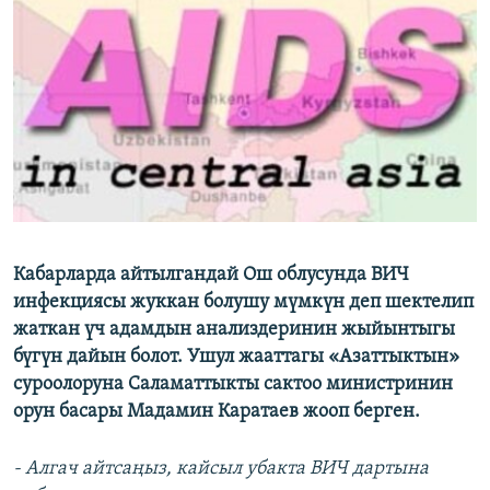
ОНЛАЙН ШЕРИНЕ
ЭЖЕ-СИҢДИЛЕР
АЗАТТЫК+
ЫҢГАЙСЫЗ СУРООЛОР
ЭЕ/АРнун бардык сайттары
Кабарларда айтылгандай Ош облусунда ВИЧ
инфекциясы жуккан болушу мүмкүн деп шектелип
жаткан үч адамдын анализдеринин жыйынтыгы
бүгүн дайын болот. Ушул жааттагы «Азаттыктын»
суроолоруна Cаламаттыкты сактоо министринин
орун басары Мадамин Каратаев жооп берген.
- Алгач айтсаңыз, кайсыл убакта ВИЧ дартына