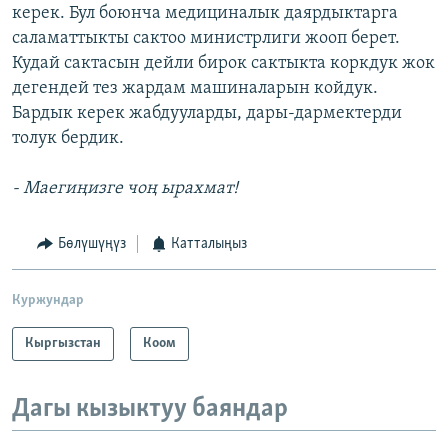
керек. Бул боюнча медициналык даярдыктарга
саламаттыкты сактоо министрлиги жооп берет.
Кудай сактасын дейли бирок сактыкта коркдук жок
дегендей тез жардам машиналарын койдук.
Бардык керек жабдууларды, дары-дармектерди
толук бердик.
- Маегиңизге чоң ырахмат!
Бөлүшүңүз
Катталыңыз
Куржундар
Кыргызстан
Коом
Дагы кызыктуу баяндар