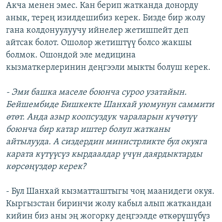
Акча менен эмес. Кан берип жатканда донорду
анык, терең изилдешибиз керек. Бизде бир жолу
гана колдонуулуучу ийнелер жетишпейт деп
айтсак болот. Ошолор жетиштүү болсо жакшы
болмок. Ошондой эле медицина
кызматкерлеринин деңгээли мыкты болуш керек.
- Эми башка маселе боюнча суроо узатайын.
Бейшембиде Бишкекте Шанхай уюмунун саммити
өтөт. Анда азыр коопсуздук чараларын күчөтүү
боюнча бир катар иштер болуп жатканы
айтылууда. А сиздердин министрликте бул окуяга
карата күтүүсүз кырдаалдар үчүн даярдыктарды
көрсөңүздөр керек?
- Бул Шанхай кызматташтыгы чоң маанидеги окуя.
Кыргызстан биринчи жолу кабыл алып жаткандан
кийин биз аны эң жогорку деңгээлде өткөрүшүбүз