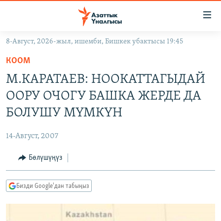
Линктер
Мазмунга
өтүңүз
8-Август, 2026-жыл, ишемби, Бишкек убактысы 19:45
Навигацияга
ЖАҢЫЛЫКТАР
өтүңүз
КООМ
КЫРГЫЗСТАН
Издөөгө
М.КАРАТАЕВ: НООКАТТАГЫДАЙ
салыңыз
ДҮЙНӨ
КЫРГЫЗСТАН
ООРУ ОЧОГУ БАШКА ЖЕРДЕ ДА
УКРАИНА
САЯСАТ
ДҮЙНӨ
БОЛУШУ МҮМКҮН
АТАЙЫН ИЛИКТӨӨ
ЭКОНОМИКА
БОРБОР АЗИЯ
14-Август, 2007
ТВ ПРОГРАММАЛАР
МАДАНИЯТ
Бөлүшүңүз
ПОДКАСТ
БҮГҮН АЗАТТЫКТА
ӨЗГӨЧӨ ПИКИР
ЭКСПЕРТТЕР ТАЛДАЙТ
Бизди Google'дан табыңыз
БИЗ ЖАНА ДҮЙНӨ
Русский
ДАНИСТЕ