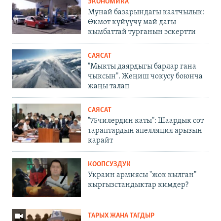
ЭКОНОМИКА
Мунай базарындагы каатчылык:
Өкмөт күйүүчү май дагы
кымбаттай турганын эскертти
САЯСАТ
"Мыкты даярдыгы барлар гана
чыксын". Жеңиш чокусу боюнча
жаңы талап
САЯСАТ
"75чилердин каты": Шаардык сот
тараптардын апелляция арызын
карайт
КООПСУЗДУК
Украин армиясы "жок кылган"
кыргызстандыктар кимдер?
ТАРЫХ ЖАНА ТАГДЫР