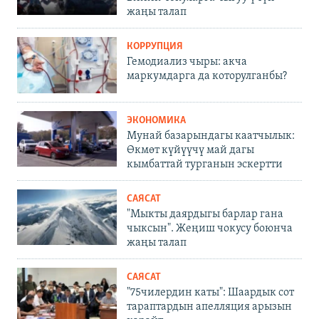
жаңы талап
КОРРУПЦИЯ
Гемодиализ чыры: акча
маркумдарга да которулганбы?
ЭКОНОМИКА
Мунай базарындагы каатчылык:
Өкмөт күйүүчү май дагы
кымбаттай турганын эскертти
САЯСАТ
"Мыкты даярдыгы барлар гана
чыксын". Жеңиш чокусу боюнча
жаңы талап
САЯСАТ
"75чилердин каты": Шаардык сот
тараптардын апелляция арызын