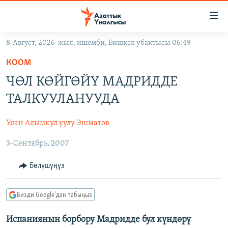
Линктер
Мазмунга
өтүңүз
8-Август, 2026-жыл, ишемби, Бишкек убактысы 06:49
Навигацияга
ЖАҢЫЛЫКТАР
өтүңүз
КООМ
КЫРГЫЗСТАН
Издөөгө
ЧӨЛ КӨЙГӨЙҮ МАДРИДДЕ
салыңыз
ДҮЙНӨ
КЫРГЫЗСТАН
ТАЛКУУЛАНУУДА
УКРАИНА
САЯСАТ
ДҮЙНӨ
Улан Алымкул уулу Эшматов
АТАЙЫН ИЛИКТӨӨ
ЭКОНОМИКА
БОРБОР АЗИЯ
3-Сентябрь, 2007
ТВ ПРОГРАММАЛАР
МАДАНИЯТ
ПОДКАСТ
БҮГҮН АЗАТТЫКТА
Бөлүшүңүз
ӨЗГӨЧӨ ПИКИР
ЭКСПЕРТТЕР ТАЛДАЙТ
Бизди Google'дан табыңыз
БИЗ ЖАНА ДҮЙНӨ
Русский
Испаниянын борбору Мадридде бул күндөрү
ДАНИСТЕ