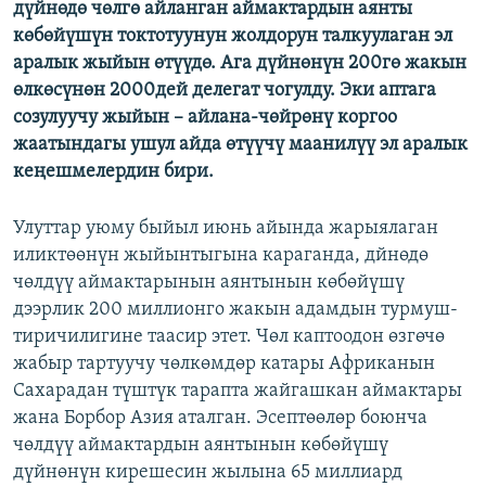
дүйнөдө чөлгө айланган аймактардын аянты
ОНЛАЙН ШЕРИНЕ
ЭЖЕ-СИҢДИЛЕР
көбөйүшүн токтотуунун жолдорун талкуулаган эл
АЗАТТЫК+
аралык жыйын өтүүдө. Ага дүйнөнүн 200гө жакын
өлкөсүнөн 2000дей делегат чогулду. Эки аптага
ЫҢГАЙСЫЗ СУРООЛОР
созулуучу жыйын – айлана-чөйрөнү коргоо
жаатындагы ушул айда өтүүчү маанилүү эл аралык
ЭЕ/АРнун бардык сайттары
кеңешмелердин бири.
Улуттар уюму быйыл июнь айында жарыялаган
иликтөөнүн жыйынтыгына караганда, дйнөдө
чөлдүү аймактарынын аянтынын көбөйүшү
дээрлик 200 миллионго жакын адамдын турмуш-
тиричилигине таасир этет. Чөл каптоодон өзгөчө
жабыр тартуучу чөлкөмдөр катары Африканын
Сахарадан түштүк тарапта жайгашкан аймактары
жана Борбор Азия аталган. Эсептөөлөр боюнча
чөлдүү аймактардын аянтынын көбөйүшү
дүйнөнүн кирешесин жылына 65 миллиард