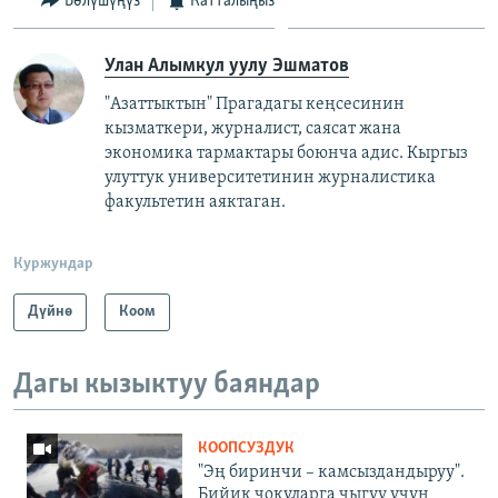
Бөлүшүңүз
Катталыңыз
Улан Алымкул уулу Эшматов
"Азаттыктын" Прагадагы кеңсесинин
кызматкери, журналист, саясат жана
экономика тармактары боюнча адис. Кыргыз
улуттук университетинин журналистика
факультетин аяктаган.
Куржундар
Дүйнө
Коом
Дагы кызыктуу баяндар
КООПСУЗДУК
"Эң биринчи – камсыздандыруу".
Бийик чокуларга чыгуу үчүн