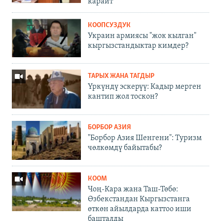
карайт
КООПСУЗДУК
Украин армиясы "жок кылган"
кыргызстандыктар кимдер?
ТАРЫХ ЖАНА ТАГДЫР
Үркүндү эскерүү: Кадыр мерген
кантип жол тоскон?
БОРБОР АЗИЯ
"Борбор Азия Шенгени": Туризм
чөлкөмдү байытабы?
КООМ
Чоң-Кара жана Таш-Төбө:
Өзбекстандан Кыргызстанга
өткөн айылдарда каттоо иши
башталды