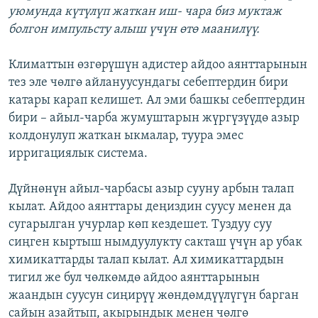
уюмунда күтүлүп жаткан иш- чара биз муктаж
болгон импульсту алыш үчүн өтө маанилүү.
Климаттын өзгөрүшүн адистер айдоо аянттарынын
тез эле чөлгө айлануусундагы себептердин бири
катары карап келишет. Ал эми башкы себептердин
бири – айыл-чарба жумуштарын жүргүзүүдө азыр
колдонулуп жаткан ыкмалар, туура эмес
ирригациялык система.
Дүйнөнүн айыл-чарбасы азыр сууну арбын талап
кылат. Айдоо аянттары деңиздин суусу менен да
сугарылган учурлар көп кездешет. Туздуу суу
сиңген кыртыш нымдуулукту сакташ үчүн ар убак
химикаттарды талап кылат. Ал химикаттардын
тигил же бул чөлкөмдө айдоо аянттарынын
жаандын суусун сиңирүү жөндөмдүүлүгүн барган
сайын азайтып, акырындык менен чөлгө