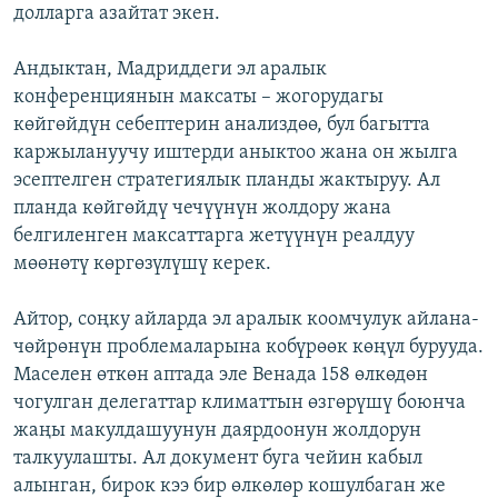
долларга азайтат экен.
Андыктан, Мадриддеги эл аралык
конференциянын максаты – жогорудагы
көйгөйдүн себептерин анализдөө, бул багытта
каржылануучу иштерди аныктоо жана он жылга
эсептелген стратегиялык планды жактыруу. Ал
планда көйгөйдү чечүүнүн жолдору жана
белгиленген максаттарга жетүүнүн реалдуу
мөөнөтү көргөзүлүшү керек.
Айтор, соңку айларда эл аралык коомчулук айлана-
чөйрөнүн проблемаларына кобүрөөк көңүл бурууда.
Маселен өткөн аптада эле Венада 158 өлкөдөн
чогулган делегаттар климаттын өзгөрүшү боюнча
жаңы макулдашуунун даярдоонун жолдорун
талкуулашты. Ал документ буга чейин кабыл
алынган, бирок кээ бир өлкөлөр кошулбаган же