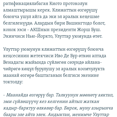
ратификациялабаган Киото протоколун
алмаштырышы керек. Климаттын өзгөрүшү
боюнча ушул айга да эки эл аралык кеңешме
белгиленүүдө. Алардын бири Вашингтодо болот,
конок ээси - АКШнын президенти Жорш Буш.
Экинчиси Нью-Йоркто, Улуттар уюмунда өтөт.
Улуттар уюмунун климаттын өзгөрүшү боюнча
кеңсесинин жетекчиси Иво Де Бур өткөн аптада
Венадагы жыйында сүйлөгөн сөзүндө айлана-
чөйрөгө көңүл бурулушу эл аралык коомчулукта
маанай өзгөрө баштаганын белгиси экенине
токтолду:
-
Маанайда өзгөрүү бар. Талкуунун мөөнөтү аяктап,
эми сүйлөшүүчү кез келгенин айтып жаткан
кадыр-барктуу өлкөлөр бар. Бирок, муну азырынча
баары эле айта элек. Андыктан, менимче Улуттар