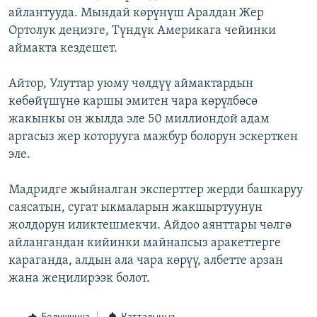
айлантууда. Мындай көрүнүш Аралдан Жер
Ортолук деңизге, Түндүк Америкага чейинки
аймакта кездешет.
Айтор, Улуттар уюму чөлдүү аймактардын
көбөйүшүнө каршы эмитен чара көрүлбөсө
жакынкы он жылда эле 50 миллиондой адам
аргасыз жер которууга мажбур болорун эскерткен
эле.
Мадридге жыйналган эксперттер жерди башкаруу
саясатын, сугат ыкмаларын жакшыртуунун
жолдорун иликтешмекчи. Айдоо аянттары чөлгө
айлангандан кийинки майнапсыз аракеттерге
караганда, алдын ала чара көрүү, албетте арзан
жана жеңилирээк болот.