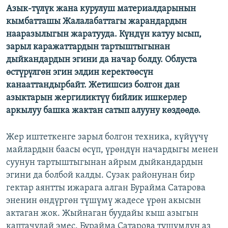
Азык-түлүк жана курулуш материалдарынын
ОНЛАЙН ШЕРИНЕ
ЭЖЕ-СИҢДИЛЕР
кымбатташы Жалалабаттагы жарандардын
АЗАТТЫК+
нааразылыгын жаратууда. Күндүн катуу ысып,
зарыл каражаттардын тартыштыгынан
ЫҢГАЙСЫЗ СУРООЛОР
дыйкандардын эгини да начар болду. Облуста
өстүрүлгөн эгин элдин керектөөсүн
ЭЕ/АРнун бардык сайттары
канааттандырбайт. Жетишсиз болгон дан
азыктарын жергиликтүү бийлик ишкерлер
аркылуу башка жактан сатып алууну көздөөдө.
Жер иштеткенге зарыл болгон техника, күйүүчү
майлардын баасы өсүп, үрөндүн начардыгы менен
суунун тартыштыгынан айрым дыйкандардын
эгини да болбой калды. Сузак районунан бир
гектар аянтты ижарага алган Бурайма Сатарова
эненин өндүргөн түшүмү жадесе үрөн акысын
актаган жок. Жыйнаган буудайы кыш азыгын
каптачудай эмес. Бурайма Сатарова түшүмдүн аз