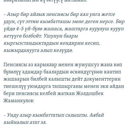
нааразылыгын күчөтүүсү ыктымал:
- Азыр бир айлык пенсиясы бир кап унга жетсе
удун, сүт эттин кымбатташы эмне деген нерсе. Бир
үйдө 4-5 үй-бүлө жашаса, жаштарга курулуш куруп
кетүүгө болбойт. Ушунун баары
кыргызстандыктардын кендирин кесип,
кыжырданууга алып келүүдө.
Пенсиясы аз карыялар менен жумушсуз жана көп
бүлөлүү адамдар баалардын өскөндүгүнөн кантип
жашаарын билбей калышты дейт документтерин
тиешелүү уюмдарга тапшырганы менен эки айдан
бери пенсиясы келбей жаткан Жолдошбек
Жаманкулов:
- Унду азыр кымбаттатып салышты. Аябай
кыйналып атат эл.