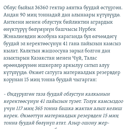
Облус быйыл 36360 гектар аянтка буудай өстүргөн.
Андан 90 миң тоннадай дан алынаары күтүлүүдө.
Анткени менен облустук бийликтин агрардык
өнүктүрүү бөлүмүнүн башчысы Нурбек
Жэналиевдин жообуна караганда бул өлчөмдөгү
буудай эл керектөөсүнүн 41 гана пайызын камсыз
кылат. Калктын жашоосуна зарыл болгон дан
азыктарын Казакстан менен Чүй, Талас
өрөөндөрүнөн ишкерлер аркылуу сатып алуу
күтүлүүдө. Өкмөт сатууга материалдык резервдер
корунан 15 миң тонна буудай чыгарган:
- Өндүрүлгөн таза буудай облустун калкынын
керектөөсүнүн 41 пайызын түзөт. Толук камсыздоо
үчүн 117 миң 365 тонна башка жактан алып келиш
керек. Өкмөттүн материалдык резервден 15 миң
тонна буудай бөлүнүп атат. Азыр ошону жер-