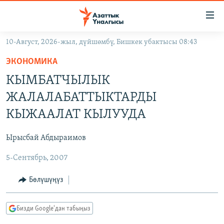
Линктер
Мазмунга
өтүңүз
10-Август, 2026-жыл, дүйшөмбү, Бишкек убактысы 08:43
Навигацияга
ЖАҢЫЛЫКТАР
өтүңүз
ЭКОНОМИКА
КЫРГЫЗСТАН
Издөөгө
КЫМБАТЧЫЛЫК
салыңыз
ДҮЙНӨ
КЫРГЫЗСТАН
ЖАЛАЛАБАТТЫКТАРДЫ
УКРАИНА
САЯСАТ
ДҮЙНӨ
КЫЖААЛАТ КЫЛУУДА
АТАЙЫН ИЛИКТӨӨ
ЭКОНОМИКА
БОРБОР АЗИЯ
Ырысбай Абдыраимов
ТВ ПРОГРАММАЛАР
МАДАНИЯТ
5-Сентябрь, 2007
ПОДКАСТ
БҮГҮН АЗАТТЫКТА
ӨЗГӨЧӨ ПИКИР
ЭКСПЕРТТЕР ТАЛДАЙТ
Бөлүшүңүз
БИЗ ЖАНА ДҮЙНӨ
Русский
Бизди Google'дан табыңыз
ДАНИСТЕ