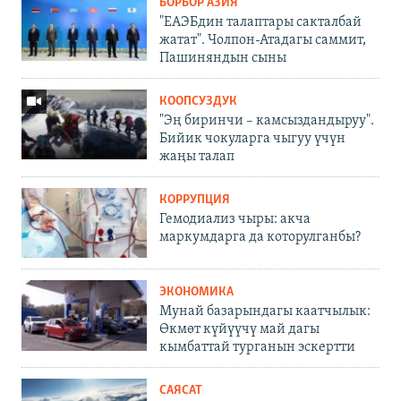
БОРБОР АЗИЯ
"ЕАЭБдин талаптары сакталбай
жатат". Чолпон-Атадагы саммит,
Пашиняндын сыны
КООПСУЗДУК
"Эң биринчи – камсыздандыруу".
Бийик чокуларга чыгуу үчүн
жаңы талап
КОРРУПЦИЯ
Гемодиализ чыры: акча
маркумдарга да которулганбы?
ЭКОНОМИКА
Мунай базарындагы каатчылык:
Өкмөт күйүүчү май дагы
кымбаттай турганын эскертти
САЯСАТ