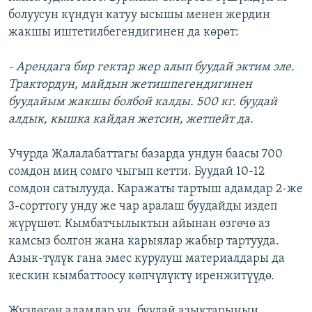
болуусун күндүн катуу ысышы менен жердин
жакшы иштетилбегендигинен да көрөт:
- Арендага бир гектар жер алып буудай эктим эле.
Трактордун, майдын жетишпегендигинен
буудайым жакшы болбой калды. 500 кг. буудай
алдык, кышка кайдан жетсин, жетпейт да.
Учурда Жалалабаттагы базарда ундун баасы 700
сомдон миң сомго чыгып кетти. Буудай 10-12
сомдон сатылууда. Каражаты тартыш адамдар 2-же
3-сорттогу унду же чар аралаш буудайды издеп
жүрүшөт. Кымбатчылыктын айынан өзгөчө аз
камсыз болгон жана карыялар жабыр тартууда.
Азык-түлүк гана эмес курулуш материалдары да
кескин кымбаттоосу көпчүлүктү иренжитүүдө.
Жүздөгөн адамдар ун, буудай азыктарынын