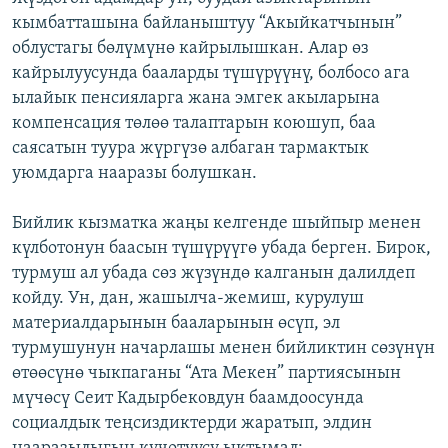
кымбатташына байланыштуу “Акыйкатчынын”
облустагы бөлүмүнө кайрылышкан. Алар өз
кайрылуусунда бааларды түшүрүүнү, болбосо ага
ылайык пенсияларга жана эмгек акыларына
компенсация төлөө талаптарын коюшуп, баа
саясатын туура жүргүзө албаган тармактык
уюмдарга нааразы болушкан.
Бийлик кызматка жаңы келгенде шыйпыр менен
күлботонун баасын түшүрүүгө убада берген. Бирок,
турмуш ал убада сөз жүзүндө калганын далилдеп
койду. Ун, дан, жашылча-жемиш, курулуш
материалдарынын бааларынын өсүп, эл
турмушунун начарлашы менен бийликтин сөзүнүн
өтөөсүнө чыкпаганы “Ата Мекен” партиясынын
мүчөсү Сеит Кадырбековдун баамдоосунда
социалдык теңсиздиктерди жаратып, элдин