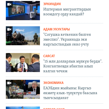
ЭРКИНДИК
Иштерман мигранттардын
коомдогу орду кандай?
АДАМ УКУКТАРЫ
"Согушка кеткенин билген
эмеспиз". Украинада эки
кыргызстандык окко учту
САЯСАТ
"15 млн долларлык мүлкүн берди".
Конгантиевди абактан алып
калган чечим
ЭКОНОМИКА
ЕАЭБдин жыйыны: Кыргыз
өкмөтү азык-түлүктүн баасына
тынчсызданат