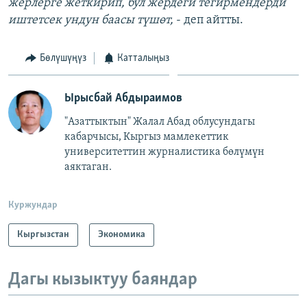
жерлерге жеткирип, бул жердеги тегирмендерди
иштетсек ундун баасы түшөт,
- деп айтты.
Бөлүшүңүз
Катталыңыз
Ырысбай Абдыраимов
"Азаттыктын" Жалал Абад облусундагы
кабарчысы, Кыргыз мамлекеттик
университеттин журналистика бөлүмүн
аяктаган.
Куржундар
Кыргызстан
Экономика
Дагы кызыктуу баяндар