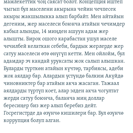
мамлекеттик чоң саясат болот. Концепция иштеп
чыгып бул маселени акырына чейин чечпесек
акыры жакшылыкка алып барбайт. Мен айтайын
дегеним, жер маселеси боюнча атайын чечимдер
кабыл алынды, 14 миңден ашуун адам жер
алышты. Бирок ошого карабастан ушул маселе
чечилбей келаткан себеби, бардык жерлерде жер
сатуу маселеси өтө өнүгүп кетти. Мен ойлойм, бул
адамдар эч кандай уруксаты жок салып алышкан.
Буларды түрткөн атайын күчтөр, тарбиясы, адеби
жок аялдар бар. Алардын үстүндө балким Акүйдө
чиновниктер бар атайын акча жасаган. Тажаал
аялдарды түртүп коет, алар элден акча чогултат
жерди сатуу боюнча, баланча миң доллар
бересиңер биз жер алып беребиз дейт.
Госрегистрде да өзүнчө кишилери бар. Бул өзүнчө
коррупция болуп алган.