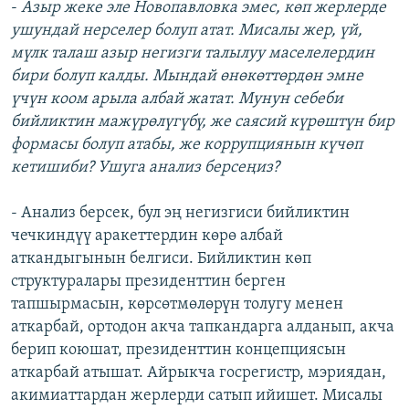
-
Азыр жеке эле Новопавловка эмес, көп жерлерде
ушундай нерселер болуп атат. Мисалы жер, үй,
мүлк талаш азыр негизги талылуу маселелердин
бири болуп калды. Мындай өнөкөттөрдөн эмне
үчүн коом арыла албай жатат. Мунун себеби
бийликтин мажүрөлүгүбү, же саясий күрөштүн бир
формасы болуп атабы, же коррупциянын күчөп
кетишиби? Ушуга анализ берсеңиз?
- Анализ берсек, бул эң негизгиси бийликтин
чечкиндүү аракеттердин көрө албай
аткандыгынын белгиси. Бийликтин көп
структуралары президенттин берген
тапшырмасын, көрсөтмөлөрүн толугу менен
аткарбай, ортодон акча тапкандарга алданып, акча
берип коюшат, президенттин концепциясын
аткарбай атышат. Айрыкча госрегистр, мэриядан,
акимиаттардан жерлерди сатып ийишет. Мисалы