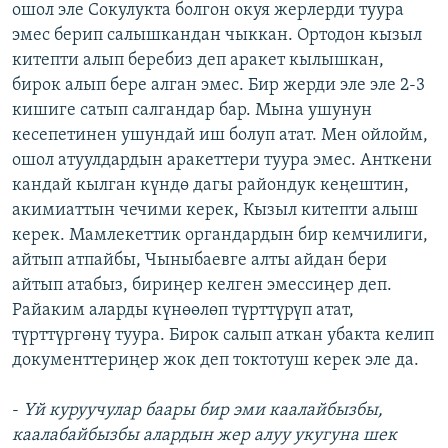
ошол эле Сокулукта болгон окуя жерлерди туура
эмес берип салышкандан чыккан. Ортодон кызыл
китепти алып беребиз деп аракет кылышкан,
бирок алып бере алган эмес. Бир жерди эле эле 2-3
кишиге сатып салгандар бар. Мына ушунун
кесепетинен ушундай иш болуп атат. Мен ойлойм,
ошол атуулдардын аракеттери туура эмес. Анткени
кандай кылган күндө дагы райондук кеңештин,
акимиаттын чечими керек, Кызыл китепти алыш
керек. Мамлекеттик органдардын бир кемчилиги,
айтып атпайбы, Чыныбаевге алты айдан бери
айтып атабыз, бириңер келген эмессиңер деп.
Райаким аларды күнөөлөп түрттүрүп атат,
түрттүргөнү туура. Бирок салып аткан убакта келип
документтериңер жок деп токтотуш керек эле да.
-
Үй куруучулар баары бир эми каалайбызбы,
каалабайбызбы алардын жер алуу укугуна шек