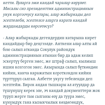
кетти. Буларга эми кандай чаралар көрүлөт.
Мисалы сиз президенттик администрациянын
укук коргоочусу катары, алар жабыркады деп
эсептелеби, эсептелсе аларга карата кандай
жардамдарды көрсөтөсүз?
- Алар жабыркады дегендердин катарына кирет
кандайдыр бир деңгээлде. Анткени алар алты ай
бою салып атканда Сокулук райондук
администрациянын атынан бир да адам келип
эскертүү берген эмес, же штраф салып, кылмыш
ишин козгогон эмес. Акырында салып бүткөндөн
кийин, канча каражатын короткондон кийин
түрттүрүп салган. Албетте укугу тебеленди деп
эсептейм. Бирок андан тышкары ал атуулдар да
түшүнүшү керек эле, эч кандай документтери жок
туруп жерге там салганы өзү да туура эмес,
күнүмдүк гана кызыкчылык көздөгөндүк,