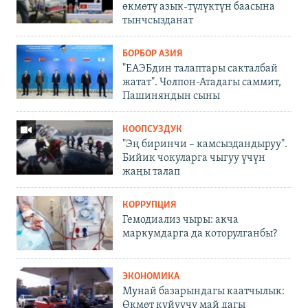
өкмөтү азык-түлүктүн баасына
тынчсызданат
БОРБОР АЗИЯ
"ЕАЭБдин талаптары сакталбай
жатат". Чолпон-Атадагы саммит,
Пашиняндын сыны
КООПСУЗДУК
"Эң биринчи – камсыздандыруу".
Бийик чокуларга чыгуу үчүн
жаңы талап
КОРРУПЦИЯ
Гемодиализ чыры: акча
маркумдарга да которулганбы?
ЭКОНОМИКА
Мунай базарындагы каатчылык:
Өкмөт күйүүчү май дагы