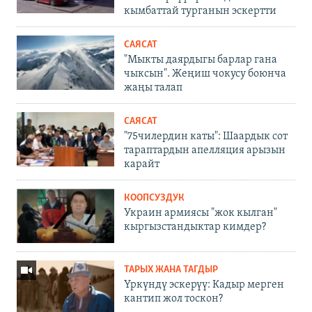
кымбаттай турганын эскертти
САЯСАТ
"Мыкты даярдыгы барлар гана
чыксын". Жеңиш чокусу боюнча
жаңы талап
САЯСАТ
"75чилердин каты": Шаардык сот
тараптардын апелляция арызын
карайт
КООПСУЗДУК
Украин армиясы "жок кылган"
кыргызстандыктар кимдер?
ТАРЫХ ЖАНА ТАГДЫР
Үркүндү эскерүү: Кадыр мерген
кантип жол тоскон?