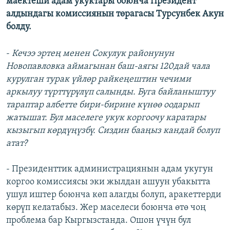
маектеши адам укуктары боюнча Президент
ОНЛАЙН ШЕРИНЕ
ЭЖЕ-СИҢДИЛЕР
алдындагы комиссиянын төрагасы Турсунбек Акун
болду.
АЗАТТЫК+
ЫҢГАЙСЫЗ СУРООЛОР
-
Кечээ эртең менен Сокулук районунун
Новопавловка аймагынан баш-аягы 120дай чала
ЭЕ/АРнун бардык сайттары
курулган турак үйлөр райкеңештин чечими
аркылуу түрттүрүлүп салынды. Буга байланыштуу
тараптар албетте бири-бирине күнөө оодарып
жатышат. Бул маселеге укук коргоочу каратары
кызыгып көрдүңүзбү. Сиздин бааңыз кандай болуп
атат?
- Президенттик администрациянын адам укугун
коргоо комиссиясы эки жылдан ашуун убакытта
ушул иштер боюнча көп алагды болуп, аракеттерди
көрүп келатабыз. Жер маселеси боюнча өтө чоң
проблема бар Кыргызстанда. Ошон үчүн бул