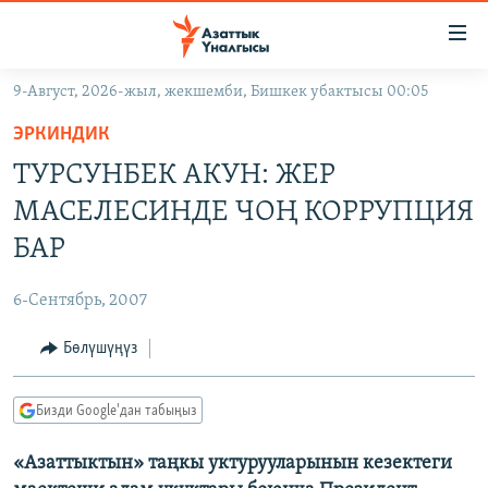
Линктер
Мазмунга
өтүңүз
9-Август, 2026-жыл, жекшемби, Бишкек убактысы 00:05
Навигацияга
ЖАҢЫЛЫКТАР
өтүңүз
ЭРКИНДИК
КЫРГЫЗСТАН
Издөөгө
ТУРСУНБЕК АКУН: ЖЕР
салыңыз
ДҮЙНӨ
КЫРГЫЗСТАН
МАСЕЛЕСИНДЕ ЧОҢ КОРРУПЦИЯ
УКРАИНА
САЯСАТ
ДҮЙНӨ
БАР
АТАЙЫН ИЛИКТӨӨ
ЭКОНОМИКА
БОРБОР АЗИЯ
6-Сентябрь, 2007
ТВ ПРОГРАММАЛАР
МАДАНИЯТ
Бөлүшүңүз
ПОДКАСТ
БҮГҮН АЗАТТЫКТА
ӨЗГӨЧӨ ПИКИР
ЭКСПЕРТТЕР ТАЛДАЙТ
Бизди Google'дан табыңыз
БИЗ ЖАНА ДҮЙНӨ
Русский
«Азаттыктын» таңкы уктурууларынын кезектеги
ДАНИСТЕ