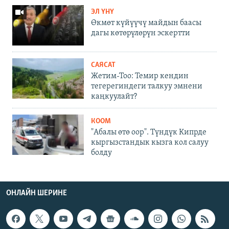
ЭЛ ҮНҮ
Өкмөт күйүүчү майдын баасы
дагы көтөрүлөрүн эскертти
САЯСАТ
Жетим-Тоо: Темир кендин
тегерегиндеги талкуу эмнени
каңкуулайт?
КООМ
"Абалы өтө оор". Түндүк Кипрде
кыргызстандык кызга кол салуу
болду
ОНЛАЙН ШЕРИНЕ