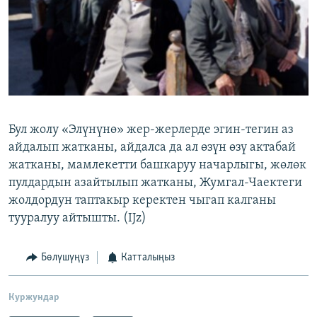
ОНЛАЙН ШЕРИНЕ
ЭЖЕ-СИҢДИЛЕР
АЗАТТЫК+
ЫҢГАЙСЫЗ СУРООЛОР
ЭЕ/АРнун бардык сайттары
Бул жолу «Элүнүнө» жер-жерлерде эгин-тегин аз
айдалып жатканы, айдалса да ал өзүн өзү актабай
жатканы, мамлекетти башкаруу начарлыгы, жөлөк
пулдардын азайтылып жатканы, Жумгал-Чаектеги
жолдордун таптакыр керектен чыгап калганы
тууралуу айтышты. (IJz)
Бөлүшүңүз
Катталыңыз
Куржундар