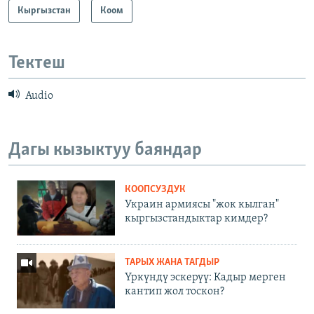
Кыргызстан
Коом
Тектеш
Audio
Дагы кызыктуу баяндар
КООПСУЗДУК
Украин армиясы "жок кылган"
кыргызстандыктар кимдер?
ТАРЫХ ЖАНА ТАГДЫР
Үркүндү эскерүү: Кадыр мерген
кантип жол тоскон?