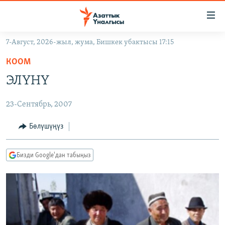
Линктер
Мазмунга
өтүңүз
7-Август, 2026-жыл, жума, Бишкек убактысы 17:15
Навигацияга
ЖАҢЫЛЫКТАР
өтүңүз
КООМ
КЫРГЫЗСТАН
Издөөгө
ЭЛҮНҮ
салыңыз
ДҮЙНӨ
КЫРГЫЗСТАН
23-Сентябрь, 2007
УКРАИНА
САЯСАТ
ДҮЙНӨ
АТАЙЫН ИЛИКТӨӨ
ЭКОНОМИКА
БОРБОР АЗИЯ
Бөлүшүңүз
ТВ ПРОГРАММАЛАР
МАДАНИЯТ
Бизди Google'дан табыңыз
ПОДКАСТ
БҮГҮН АЗАТТЫКТА
ӨЗГӨЧӨ ПИКИР
ЭКСПЕРТТЕР ТАЛДАЙТ
БИЗ ЖАНА ДҮЙНӨ
Русский
ДАНИСТЕ