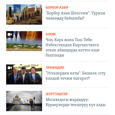
БОРБОР АЗИЯ
"Борбор Азия Шенгени": Туризм
чөлкөмдү байытабы?
КООМ
Чоң-Кара жана Таш-Төбө:
Өзбекстандан Кыргызстанга
өткөн айылдарда каттоо иши
башталды
ЭРКИНДИК
"75чилердин каты": Бишкек соту
кандай чечим чыгарат?
ЖУРТТАШТАР
Москвадагы жардыруу:
Курьерлерди текшерүү күч алды