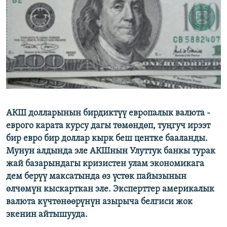
ОНЛАЙН ШЕРИНЕ
ЭЖЕ-СИҢДИЛЕР
АЗАТТЫК+
ЫҢГАЙСЫЗ СУРООЛОР
ЭЕ/АРнун бардык сайттары
АКШ долларынын бирдиктүү европалык валюта -
еврого карата курсу дагы төмөндөп, туңгуч ирээт
бир евро бир доллар кырк беш центке бааланды.
Мунун алдында эле АКШнын Улуттук банкы турак
жай базарындагы кризистен улам экономикага
дем берүү максатында өз үстөк пайызынын
өлчөмүн кыскарткан эле. Эксперттер америкалык
валюта күчтөнөөрүнүн азырыча белгиси жок
экенин айтышууда.