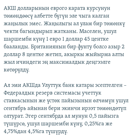
АКШ долларынын еврого карата курсунун
төмөндөөсү албетте бүгүн эле чыга калган
жаңылык эмес. Жаңылыгы ал улам бир төмөнкү
чекти багындырып жатканы. Маселен, ушул
шаршемби күнү 1 евро 1 доллар 45 центке
бааланды. Британиянын бир фунту болсо азыр 2
доллар 8 центке жетип, акыркы жыйырма алты
жыл ичиндеги эң максималдык деңгээлге
көтөрүлдү.
Ал эми АКШда Улуттук банк катары эсептелген –
Федералдык резерв системасы учеттук
ставкасынын же үстөк пайызынын өлчөмүн ушул
сентябрь айынан бери экинчи ирээт төмөндөтүп
олтурат. Эгер сентябрда ал мунун 0,5 пайызга
түшүрсө, ушул шаршемби күнү, 0,25%га же
4,75%дан 4,5%га түшүрдү.