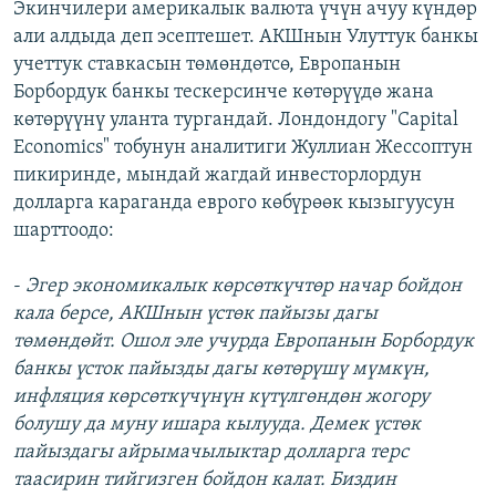
Экинчилери америкалык валюта үчүн ачуу күндөр
али алдыда деп эсептешет. АКШнын Улуттук банкы
учеттук ставкасын төмөндөтсө, Европанын
Борбордук банкы тескерсинче көтөрүүдө жана
көтөрүүнү уланта тургандай. Лондондогу "Capital
Economics" тобунун аналитиги Жуллиан Жессоптун
пикиринде, мындай жагдай инвесторлордун
долларга караганда еврого көбүрөөк кызыгуусун
шарттоодо:
-
Эгер экономикалык көрсөткүчтөр начар бойдон
кала берсе, АКШнын үстөк пайызы дагы
төмөндөйт. Ошол эле учурда Европанын Борбордук
банкы үсток пайызды дагы көтөрүшү мүмкүн,
инфляция көрсөткүчүнүн күтүлгөндөн жогору
болушу да муну ишара кылууда. Демек үстөк
пайыздагы айрымачылыктар долларга терс
таасирин тийгизген бойдон калат. Биздин