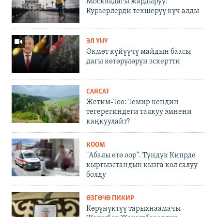
Москвадагы жардыруу:
Курьерлерди текшерүү күч алды
ЭЛ ҮНҮ
Өкмөт күйүүчү майдын баасы
дагы көтөрүлөрүн эскертти
САЯСАТ
Жетим-Тоо: Темир кендин
тегерегиндеги талкуу эмнени
каңкуулайт?
КООМ
"Абалы өтө оор". Түндүк Кипрде
кыргызстандык кызга кол салуу
болду
ӨЗГӨЧӨ ПИКИР
Көрүнүктүү тарыхнаамачы