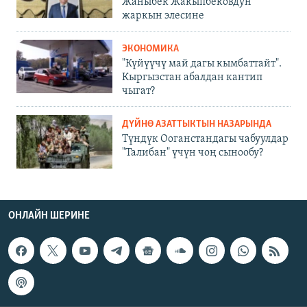
Жаныбек Жакыпбековдун
жаркын элесине
ЭКОНОМИКА
"Күйүүчү май дагы кымбаттайт".
Кыргызстан абалдан кантип
чыгат?
ДҮЙНӨ АЗАТТЫКТЫН НАЗАРЫНДА
Түндүк Ооганстандагы чабуулдар
"Талибан" үчүн чоң сынообу?
ОНЛАЙН ШЕРИНЕ