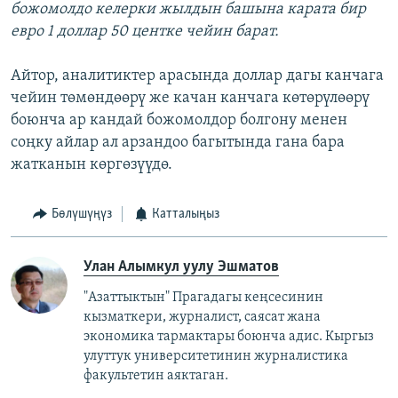
божомолдо келерки жылдын башына карата бир
евро 1 доллар 50 центке чейин барат.
Айтор, аналитиктер арасында доллар дагы канчага
чейин төмөндөөрү же качан канчага көтөрүлөөрү
боюнча ар кандай божомолдор болгону менен
соңку айлар ал арзандоо багытында гана бара
жатканын көргөзүүдө.
Бөлүшүңүз
Катталыңыз
Улан Алымкул уулу Эшматов
"Азаттыктын" Прагадагы кеңсесинин
кызматкери, журналист, саясат жана
экономика тармактары боюнча адис. Кыргыз
улуттук университетинин журналистика
факультетин аяктаган.