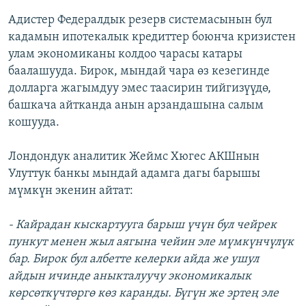
Адистер Федералдык резерв системасынын бул
кадамын ипотекалык кредиттер боюнча кризистен
улам экономиканы колдоо чарасы катары
баалашууда. Бирок, мындай чара өз кезегинде
долларга жагымдуу эмес таасирин тийгизүүдө,
башкача айтканда анын арзандашына салым
кошууда.
Лондондук аналитик Жеймс Хюгес АКШнын
Улуттук банкы мындай адамга дагы барышы
мүмкүн экенин айтат:
- Кайрадан кыскартууга барыш үчүн бул чейрек
пункут менен жыл аягына чейин эле мүмкүнчүлүк
бар. Бирок бул албетте келерки айда же ушул
айдын ичинде аныкталуучу экономикалык
көрсөткүчтөргө көз каранды. Бүгүн же эртең эле