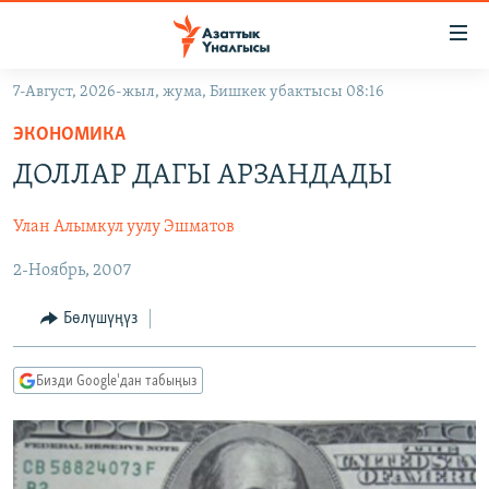
Линктер
Мазмунга
өтүңүз
7-Август, 2026-жыл, жума, Бишкек убактысы 08:16
Навигацияга
ЖАҢЫЛЫКТАР
өтүңүз
ЭКОНОМИКА
КЫРГЫЗСТАН
Издөөгө
ДОЛЛАР ДАГЫ АРЗАНДАДЫ
салыңыз
ДҮЙНӨ
КЫРГЫЗСТАН
Улан Алымкул уулу Эшматов
УКРАИНА
САЯСАТ
ДҮЙНӨ
2-Ноябрь, 2007
АТАЙЫН ИЛИКТӨӨ
ЭКОНОМИКА
БОРБОР АЗИЯ
ТВ ПРОГРАММАЛАР
МАДАНИЯТ
Бөлүшүңүз
ПОДКАСТ
БҮГҮН АЗАТТЫКТА
Бизди Google'дан табыңыз
ӨЗГӨЧӨ ПИКИР
ЭКСПЕРТТЕР ТАЛДАЙТ
БИЗ ЖАНА ДҮЙНӨ
Русский
ДАНИСТЕ