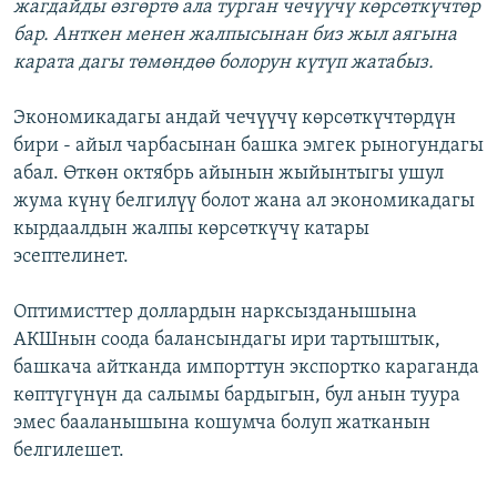
жагдайды өзгөртө ала турган чечүүчү көрсөткүчтөр
бар. Анткен менен жалпысынан биз жыл аягына
карата дагы төмөндөө болорун күтүп жатабыз.
Экономикадагы андай чечүүчү көрсөткүчтөрдүн
бири - айыл чарбасынан башка эмгек рыногундагы
абал. Өткөн октябрь айынын жыйынтыгы ушул
жума күнү белгилүү болот жана ал экономикадагы
кырдаалдын жалпы көрсөткүчү катары
эсептелинет.
Оптимисттер доллардын нарксызданышына
АКШнын соода балансындагы ири тартыштык,
башкача айтканда импорттун экспортко караганда
көптүгүнүн да салымы бардыгын, бул анын туура
эмес бааланышына кошумча болуп жатканын
белгилешет.