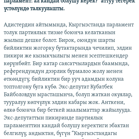
парламент: ал кандай болушу керек?” аттуу тегерек
үстөлүндө талкуулашты.
Адистердин айтымында, Кыргызстанда парламент
толук партиялык тизме боюнча келатканын
жылыш дешке болот. Бирок, оюндун шарты
бийликтин жогорку бутактарында чечилип, элдин
пикири же кызыкчылыгы менен эсептешкендер
көрүнбөйт. Бир катар саясатчылардын баамында,
референдумдун дээрлик бурмалоо жолу менен
өткөндүгү, бийликтин бир ууч адамдын колуна
топтолгону буга күбө. Экс-депутат Кубатбек
Байболовдун ырасташынча, болуп жаткан окуялар,
тууралуу көпчүлүк элдин кабары жок. Анткени,
өлкө боюнча бир беткей маалыматтар жайылууда.
Экс-депутаттын пикиринде партиялык
парламенттин кандай болушу керектиги эбактан
белгилүү, андыктан, бүгүн “Кыргызстандагы