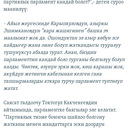
партиялык парламент кандай болот?”,- деген суроо
маанилүү:
- Айыл жергесинде Карыпкуловдун, азыркы
Эшимкановдун “кара жашигинен” башка эч
маалымат жок да. Ошондуктан эл азыр көбүн эсе
кайдыгер жана эмне болуп жаткандыгы тууралуу
түшүнүксүз абалда турат. Анан, биздин
парламенттин кандай боло турганы белгилүү болуп
калды. Чөнтөк, өзүнүн эрки жок, көш карашы жок,
акүйдүн жетинчи кабатынан келген гана
тапшырмаларды аткара турчу парламент түптөлүп
жатат.
Саясат талдоочу Токтогул Какчекеевдин
айтымында, парламентке баягылар эле келатат.
“Партиялык тизме боюнча шайлоо болгону
жатканы менен мандаттарга эски доордун