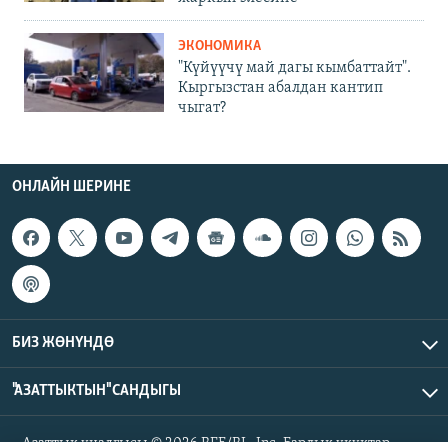
ЭКОНОМИКА
"Күйүүчү май дагы кымбаттайт".
Кыргызстан абалдан кантип
чыгат?
ОНЛАЙН ШЕРИНЕ
БИЗ ЖӨНҮНДӨ
"АЗАТТЫКТЫН" САНДЫГЫ
Азаттык үналгысы © 2026 RFE/RL, Inc. Бардык укуктар