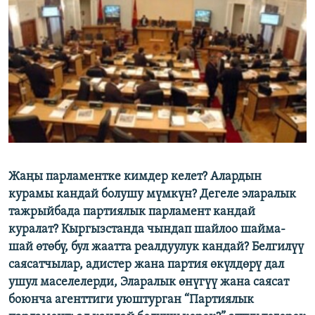
ОНЛАЙН ШЕРИНЕ
ЭЖЕ-СИҢДИЛЕР
АЗАТТЫК+
ЫҢГАЙСЫЗ СУРООЛОР
ЭЕ/АРнун бардык сайттары
Жаңы парламентке кимдер келет? Алардын
курамы кандай болушу мүмкүн? Дегеле эларалык
тажрыйбада партиялык парламент кандай
куралат? Кыргызстанда чындап шайлоо шайма-
шай өтөбү, бул жаатта реалдуулук кандай? Белгилүү
саясатчылар, адистер жана партия өкүлдөрү дал
ушул маселелерди, Эларалык өнүгүү жана саясат
боюнча агенттиги уюштурган “Партиялык