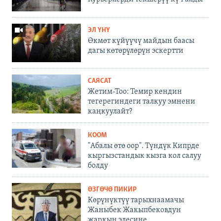
ЭЛ ҮНҮ
Өкмөт күйүүчү майдын баасы
дагы көтөрүлөрүн эскертти
САЯСАТ
Жетим-Тоо: Темир кендин
тегерегиндеги талкуу эмнени
каңкуулайт?
КООМ
"Абалы өтө оор". Түндүк Кипрде
кыргызстандык кызга кол салуу
болду
ӨЗГӨЧӨ ПИКИР
Көрүнүктүү тарыхнаамачы
Жаныбек Жакыпбековдун
жаркын элесине