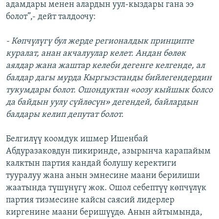
адамдары менен алардын уул-кыздары гана ээ
болот”,- дейт талдоочу:
- Көпчүлүгү бул жерде регионалдык принципте
куралат, анан акчалуулар келет. Андан бөлөк
аялдар жана жаштар келеби дегенге келгенде, ал
балдар дагы мурда Кыргызстанды бийлегендердин
тукумдары болот. Ошондуктан «оозу кыйшык болсо
да байдын уулу сүйлөсүн» дегендей, байлардын
балдары келип депутат болот.
Белгилүү коомдук ишмер Ишенбай
Абдуразаковдун пикиринде, азырынча карапайым
калктын партия кандай болушу керектиги
тууралуу жана анын эмнесине маани берилиши
жаатында түшүнүгү жок. Ошол себептүү көпчүлүк
партия тизмесине кайсы саясий лидерлер
киргенине маани беришүүдө. Анын айтымында,