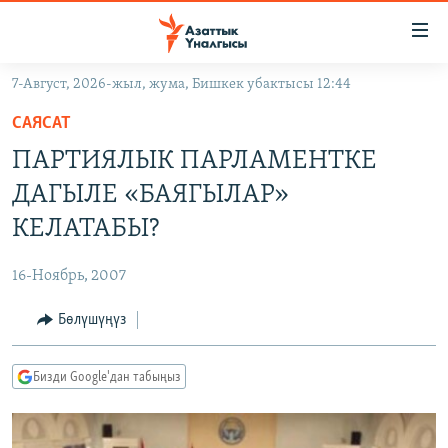
Линктер
Мазмунга
өтүңүз
7-Август, 2026-жыл, жума, Бишкек убактысы 12:44
Навигацияга
ЖАҢЫЛЫКТАР
өтүңүз
САЯСАТ
КЫРГЫЗСТАН
Издөөгө
ПАРТИЯЛЫК ПАРЛАМЕНТКЕ
салыңыз
ДҮЙНӨ
КЫРГЫЗСТАН
ДАГЫЛЕ «БАЯГЫЛАР»
УКРАИНА
САЯСАТ
ДҮЙНӨ
КЕЛАТАБЫ?
АТАЙЫН ИЛИКТӨӨ
ЭКОНОМИКА
БОРБОР АЗИЯ
16-Ноябрь, 2007
ТВ ПРОГРАММАЛАР
МАДАНИЯТ
Бөлүшүңүз
ПОДКАСТ
БҮГҮН АЗАТТЫКТА
ӨЗГӨЧӨ ПИКИР
ЭКСПЕРТТЕР ТАЛДАЙТ
Бизди Google'дан табыңыз
БИЗ ЖАНА ДҮЙНӨ
Русский
ДАНИСТЕ