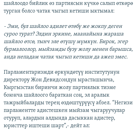
шайлоодо бийлик өз партиясын күчкө салып өткөрө
турган болсо чатак чыгып кетиши ыктымал:
- Эми, бул шайлоо адилет өтөбү же жокпу деген
суроо турат? Элдин эркине, маанайына жараша
шайлоо өтсө, тынч эле өтүшү мүмкүн. Бирок, эгер
бурмалоолор, мыйзамды бузу жолу менен барышса,
анда непадам чатак чыгып кетиши да ажеп эмес.
Парламентаризмди өркүндөтүү институтунун
директору Жон Девидсондун ырасташынча,
Кыргызстан биринчи жолу партиялык тизме
боюнча шайлоого бараткан соң, эл аралык
тажрыйбаларды терең өздөштүрүүсү абзел. “Негизи
парламентте адистешкен мыйзам чыгаруучулар
отуруп, алардын алдында дасыккан адистер,
юристтер иштеши шарт”,- дейт ал: