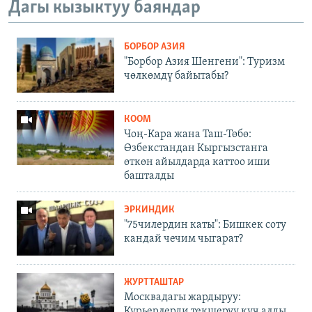
Дагы кызыктуу баяндар
БОРБОР АЗИЯ
"Борбор Азия Шенгени": Туризм
чөлкөмдү байытабы?
КООМ
Чоң-Кара жана Таш-Төбө:
Өзбекстандан Кыргызстанга
өткөн айылдарда каттоо иши
башталды
ЭРКИНДИК
"75чилердин каты": Бишкек соту
кандай чечим чыгарат?
ЖУРТТАШТАР
Москвадагы жардыруу:
Курьерлерди текшерүү күч алды