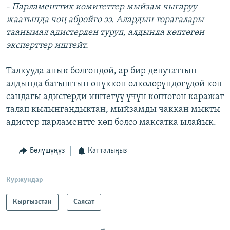
- Парламенттик комитеттер мыйзам чыгаруу
жаатында чоң абройго ээ. Алардын төрагалары
таанымал адистерден туруп, алдында көптөгөн
эксперттер иштейт.
Талкууда анык болгондой, ар бир депутаттын
алдында батыштын өнүккөн өлкөлөрүндөгүдөй көп
сандагы адистерди иштетүү үчүн көптөгөн каражат
талап кылынгандыктан, мыйзамды чаккан мыкты
адистер парламентте көп болсо максатка ылайык.
Бөлүшүңүз
Катталыңыз
Куржундар
Кыргызстан
Саясат