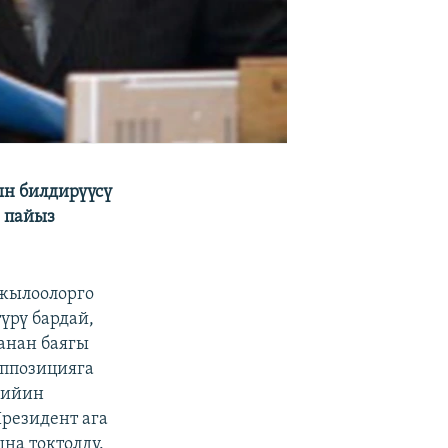
ын билдирүүсү
 пайыз
жылоолорго
үрү бардай,
 анан баягы
оппозицияга
кийин
резидент ага
на токтолду.