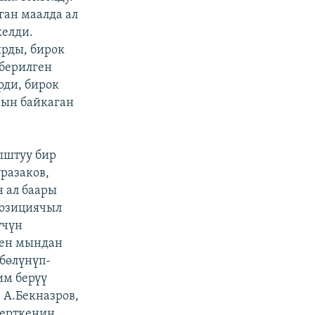
ган маалда ал
келди.
рды, бирок
берилген
рди, бирок
нын байкаган
ыштуу бир
разаков,
 ал баары
позициячыл
үчүн
нен мындан
бөлүнүп-
им берүү
 А.Бекназров,
керткенин,