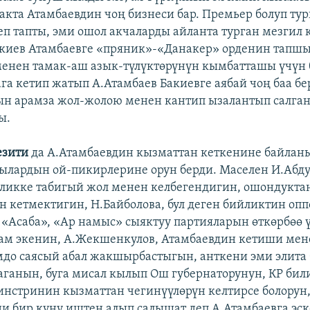
акта Атамбаевдин чоң бизнеси бар. Премьер болуп тур
еп тапты, эми ошол акчаларды айланта турган мезгил 
киев Атамбаевге «пряник»-«Данакер» орденин тапшы
енен тамак-аш азык-түлүктөрүнүн кымбатташы үчүн 
ага кетип жатып А.Атамбаев Бакиевге аябай чоң баа бе
н арамза жол-жолою менен кантип ызалантып салга
ы.
езити
да А.Атамбаевдин кызматтан кеткенине байлан
чылардын ой-пикирлерине орун берди. Маселен И.Абду
ликке табигый жол менен келбегендигин, ошондуктан
н кетмектигин, Н.Байболова, бул деген бийликтин оп
 «Асаба», «Ар намыс» сыяктуу партияларын өткөрбөө 
дам экенин, А.Жекшенкулов, Атамбаевдин кетиши ме
мдо саясый абал жакшырбастыгын, анткени эми элита 
ганын, буга мисал кылып Ош губернаторунун, КР бил
нстринин кызматтан чегинүүлөрүн келтирсе болорун,
ни бир күнү иштен алып салышат деп А.Атамбаевга эс