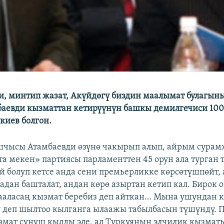
и, минтип жазат, Акүйдөгү биздин маалымат булагын
аевди кызматтан кетирүүнүн башкы демилгечиси 100
киев болгон.
шчысы Атамбаевди өзүнө чакырып алып, айрым сурам
та мекен» партиясы парламенттен 45 орун ала турган т
й болуп кетсе анда сени премьерликке көрсөтүшпөйт,
адан башталат, андан көрө азыртан кетип кал. Бирок 
ааласаң кызмат беребиз деп айткан… Мына ушундан 
у деп шылтоо кылганга ылаажы табылбасын түшүндү. П
змат сунуш кылды эле, ал Түркүянын элчилик кызматы