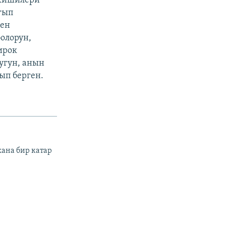
 кишилери
гып
нен
олорун,
ирок
угун, анын
ып берген.
ана бир катар