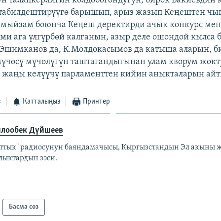
н талапкерлигин колдобогондугун, бирок Бакиевдин
стабилдештирүүгө барышып, арыз жазып Кеңештен чы
 мыйзам боюнча Кеңеш деректирди ачык конкурс ме
ми ага үлгүрбөй калганын, азыр деле ошондой кылса б
Эшимканов да, К.Молдокасымов да катыша аларын, б
үчөсү мүчөлүгүн таштагандыгынан улам кворум жокт
 жаңы келүүчү парламенттен кийин аныкталарын айт
з
Катталыңыз
Принтер
лообек Дүйшеев
аттык" радиосунун баяндамачысы, Кыргызстандын Эл акыны ж
лыктардын ээси.
Басма сөз