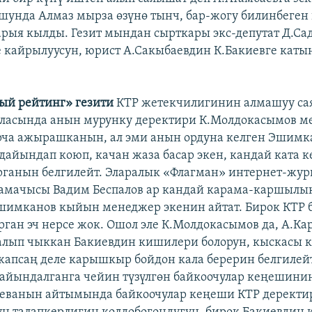
шунда Алмаз мырза өзүнө тынч, бар-жогу билинбеген
рыя кылды. Гезит мындан сырткары экс-депутат Д.С
 кайрылуусун, юрист А.Сакыбаевдин К.Бакиевге каты
ый рейтинг» гезити
КТР жетекчилигинин алмашуу са
аласында анын мурунку деректири К.Молдокасымов м
рча ажырашканын, ал эми анын ордуна келген Эшимк
айындап коюп, качан жаза басар экен, кандай ката к
рганын белгилейт. Эларалык «Флагман» интернет-жу
дамачысы Вадим Беспалов ар кандай карама-каршылы
шимканов кыйын менеджер экенин айтат. Бирок КТР 
урган эч нерсе жок. Ошол эле К.Молдокасымов да, А.Ка
алып чыккан Бакиевдин кишилери болорун, кыскасы
жапсаң деле карышкыр бойдон кала берерин белгилейт
йындалганга чейин түзүлгөн байкоочулар кеңешини
иеванын айтымында байкоочулар кеңеши КТР деректи