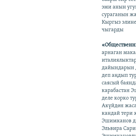
эми анын угу
сураганын жа
Кыргыз элине
чыгарды
«Общественн
арнаган мак
италиялыкта
дайындарын д
деп аңдып ту
саясый баян
карабастан Э
деле корко т
Акүйдөн жас
кандай тери 
Эшимканов да
Эльвира Сар