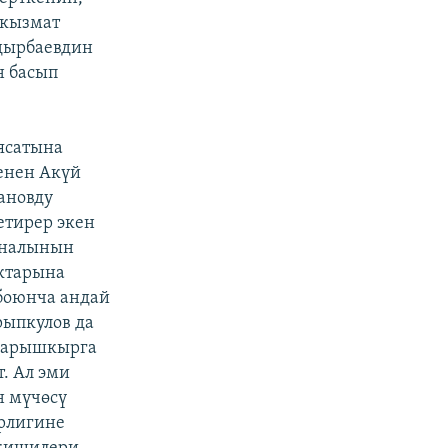
 кызмат
адырбаевдин
н басып
ясатына
енен Акүй
ановду
етирер экен
рналынын
ктарына
боюнча андай
рыпкулов да
 карышкырга
. Ал эми
н мүчөсү
рлигине