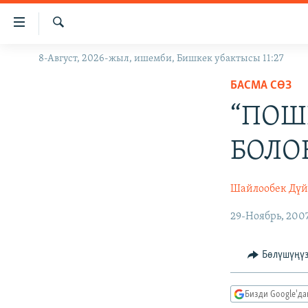
Линктер
Мазмунга
өтүңүз
Издөө
8-Август, 2026-жыл, ишемби, Бишкек убактысы 11:27
ЖАҢЫЛЫКТАР
Навигацияга
өтүңүз
БАСМА СӨЗ
КЫРГЫЗСТАН
Издөөгө
“ПОШ
ДҮЙНӨ
КЫРГЫЗСТАН
салыңыз
УКРАИНА
САЯСАТ
ДҮЙНӨ
БОЛО
АТАЙЫН ИЛИКТӨӨ
ЭКОНОМИКА
БОРБОР АЗИЯ
ТВ ПРОГРАММАЛАР
МАДАНИЯТ
Шайлообек Дү
ПОДКАСТ
БҮГҮН АЗАТТЫКТА
29-Ноябрь, 200
ӨЗГӨЧӨ ПИКИР
ЭКСПЕРТТЕР ТАЛДАЙТ
Бөлүшүңү
БИЗ ЖАНА ДҮЙНӨ
ДАНИСТЕ
Бизди Google'д