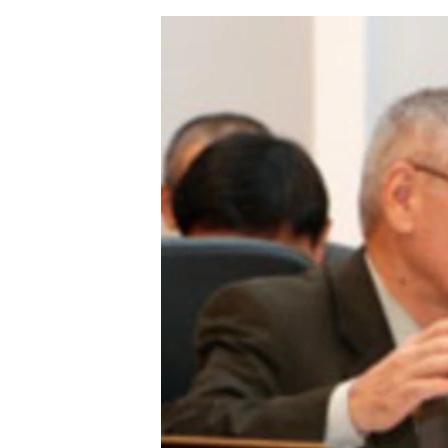
ЭЖЕ-СИҢДИЛЕР
АЗАТТЫК+
ЫҢГАЙСЫЗ СУРООЛОР