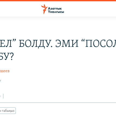
ЕЛ” БОЛДУ. ЭМИ “ПОСО
БУ?
йшеев
7
з
ан табыңыз