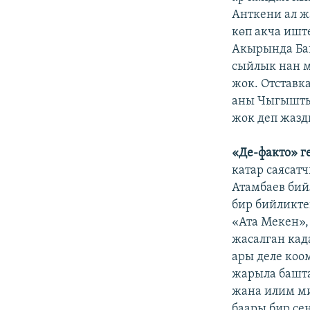
Анткени ал ж
көп акча ишт
Акырында Ба
сыйлык нан м
жок. Отставк
аны Чыгышты
жок деп жазд
«Де-факто» г
катар саясат
Атамбаев бий
бир бийликте
«Ата Мекен»,
жасалган ка
ары деле коо
жарыла башта
жана илим ми
баары бир се