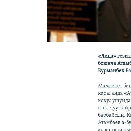
«Лица» гезит
боюнча Атамб
Курманбек Ба
Мамлекет ба
караганда «А
кокус ушунда
ызы-чуу кайр
барбайсың. К
Атамбаев а-б
ар кандай кы