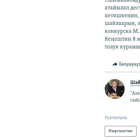
Эшимкановду
атайылап де
кетишкенин,
шайлаарын, э
конкурска М.
Кеңештин 8 м
толук курамы
Бөлүшүңү
Шай
"Аз
сый
Куржундар
Кыргызстан