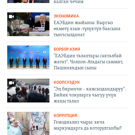
калган чечим
ЭКОНОМИКА
ЕАЭБдин жыйыны: Кыргыз
өкмөтү азык-түлүктүн баасына
тынчсызданат
БОРБОР АЗИЯ
"ЕАЭБдин талаптары сакталбай
жатат". Чолпон-Атадагы саммит,
Пашиняндын сыны
КООПСУЗДУК
"Эң биринчи – камсыздандыруу".
Бийик чокуларга чыгуу үчүн
жаңы талап
КОРРУПЦИЯ
Гемодиализ чыры: акча
маркумдарга да которулганбы?