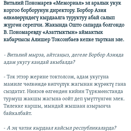
Виталий Пономарев «Мемориал» эл аралык укук
ОНЛАЙН ШЕРИНЕ
ЭЖЕ-СИҢДИЛЕР
коргоо борборунун директору. Борбор Азия
АЗАТТЫК+
өлкөлөрүндөгү кырдаалга туруктуу абай салып
жүргөн серепчи. Жакында Ошто сапарда болгондо
ЫҢГАЙСЫЗ СУРООЛОР
В. Пономаревду «Азаттыктын» аймактык
кабарчысы Алишер Токсонбаев кепке тарткан эле.
ЭЕ/АРнун бардык сайттары
- Виталий мырза, айтсаңыз, дегеле Борбор Азияда
адам укугу кандай акыбалда?
- Ток этээр жерине токтолсом, адам укугуна
мамиле чөлкөмдө көпчүлүк жагынан жүрөктү гана
сыздатат. Ниязов өлгөндөн кийин Түркмөнстанда
турмуш жакшы жагына оойт деп үмүттүнгөн элек.
Тилекке каршы, мындай жышаан азырынча
байкалбайт.
-
А эң чатак кырдаал кайсыл республикаларда?