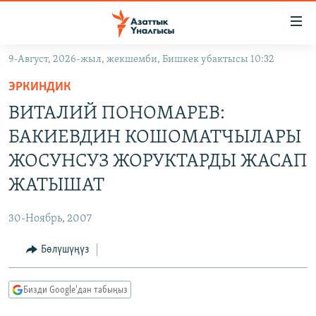
Линктер
Мазмунга
өтүңүз
9-Август, 2026-жыл, жекшемби, Бишкек убактысы 10:32
Навигацияга
ЖАҢЫЛЫКТАР
өтүңүз
ЭРКИНДИК
КЫРГЫЗСТАН
Издөөгө
ВИТАЛИЙ ПОНОМАРЕВ:
салыңыз
ДҮЙНӨ
КЫРГЫЗСТАН
БАКИЕВДИН КОШОМАТЧЫЛАРЫ
УКРАИНА
САЯСАТ
ДҮЙНӨ
ЖОСУНСУЗ ЖОРУКТАРДЫ ЖАСАП
АТАЙЫН ИЛИКТӨӨ
ЭКОНОМИКА
БОРБОР АЗИЯ
ЖАТЫШАТ
ТВ ПРОГРАММАЛАР
МАДАНИЯТ
30-Ноябрь, 2007
ПОДКАСТ
БҮГҮН АЗАТТЫКТА
Бөлүшүңүз
ӨЗГӨЧӨ ПИКИР
ЭКСПЕРТТЕР ТАЛДАЙТ
БИЗ ЖАНА ДҮЙНӨ
Русский
Бизди Google'дан табыңыз
ДАНИСТЕ