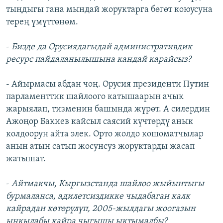
тыңдыгы гана мындай жоруктарга бөгөт коюусуна
терең үмүттөнөм.
-
Бизде да Орусиядагыдай административдик
ресурс пайдаланылышына кандай карайсыз?
- Айырмасы абдан чоң. Орусия президенти Путин
парламенттик шайлоого катышаарын ачык
жарыялап, тизменин башында жүрөт. А силердин
Ажоңор Бакиев кайсыл саясий күчтөрдү анык
колдоорун айта элек. Орто жолдо кошоматчылар
анын атын сатып жосунсуз жоруктарды жасап
жатышат.
-
Айтмакчы, Кыргызстанда шайлоо жыйынтыгы
бурмаланса, адилетсиздикке чыдабаган калк
кайрадан көтөрүлүп, 2005-жылдагы жоогазын
ыңкылабы кайра чыгышы ыктымалбы?