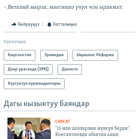
-
Виталий мырза, маегиңиз үчүн чоң ыракмат.
Бөлүшүңүз
Катталыңыз
Куржундар
Кыргызстан
Эркиндик
Ыңкылап. Реформа
Доор ураганда (1991)
Данисте
Куугунтук курмандыктары
Дагы кызыктуу баяндар
САЯСАТ
"15 млн долларлык мүлкүн берди".
Конгантиевди абактан алып