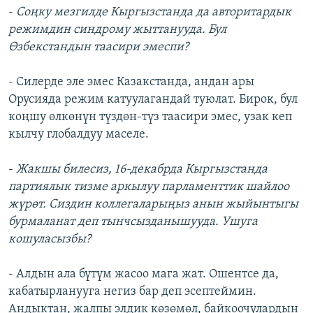
-
Соңку мезгилде Кыргызстанда да авторитардык
режимдин синдрому жыттанууда. Бул
Өзбекстандын таасири эмеспи?
- Силерде эле эмес Казакстанда, андан ары
Орусияда режим катуулагандай туюлат. Бирок, бул
коңшу өлкөнүн түздөн-түз таасири эмес, узак кеп
кылчу глобалдуу маселе.
-
Жакшы билесиз, 16-декабрда Кыргызстанда
партиялык тизме аркылуу парламенттик шайлоо
жүрөт. Сиздин коллегаларыңыз анын жыйынтыгы
бурмаланат деп тынчсызданышууда. Ушуга
кошуласызбы?
- Алдын ала бүтүм жасоо мага жат. Ошентсе да,
кабатырланууга негиз бар деп эсептеймин.
Андыктан, жалпы элдик көзөмөл, байкоочулардын