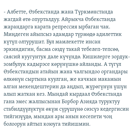
- Албетте, Өзбекстанда жана Түркмөнстанда
жагдай өтө опурталдуу. Айрыкча Өзбекстанда
жарандарга карата репрессия ырбаган чак.
Миңдеген айыпсыз адамдар түрмөдө адилеттик
күтүп олтурушат. Бул мамлекетте инсан
эркиндигин, басма сөздү такай тебелеп-тепсөө,
саясий куугунтук дале күчүндө. Кишилерге зордук-
зомбулук кадырэсе көрүнүшкө айланды. А түгүл
Өзбекстандын атайын жана чалгындоо органдары
өлкөнүн сыртына куулган, же качкын макамын
алган мекендештерин да аңдып, жүрөгүнүн үшүн
алып жаткан кез. Мындай кырдаал Өзбекстанда
гана эмес жалпысынан Борбор Азияда туруктуу
стабилдүүлүктүн өкүм сүрүшүнө сөзсүз кедергисин
тийгизүүдө, мындан ары анын кесепети чоң
болоорун айтып коюуга тийишмин.