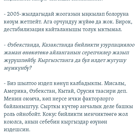
- 2005-жылдагыдай жоогазын ыңкылап болоруна
көзүм жетпейт. Ага орчундуу жүйөө да жок. Бирок,
дестабилизация кайталанышы толук ыктымал.
-
Өзбекстанда, Казакстанда бийликти узурпациялоо
жаман өнөкөтөкө айланганын серепчилер жазып
жүрүшпөйбү. Кыргызстанга да бул илдет жугушу
мүмкүнбү?
- Биз шылтоо издеп көнүп калбадыкпы. Мисалы,
Америка, Өзбекстан, Кытай, Орусия таасири деп.
Менин оюмча, көп нерсе ички факторлорго
байланыштуу. Сырткы күчтөр анчалык деле башкы
роль ойнобойт. Кокус бийликти менчиктөөгө жол
коюлса, анын себебин кыргыздар өзүнөн
издешсин.