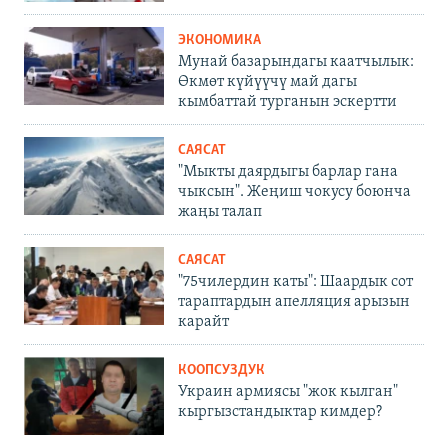
ЭКОНОМИКА
Мунай базарындагы каатчылык:
Өкмөт күйүүчү май дагы
кымбаттай турганын эскертти
САЯСАТ
"Мыкты даярдыгы барлар гана
чыксын". Жеңиш чокусу боюнча
жаңы талап
САЯСАТ
"75чилердин каты": Шаардык сот
тараптардын апелляция арызын
карайт
КООПСУЗДУК
Украин армиясы "жок кылган"
кыргызстандыктар кимдер?