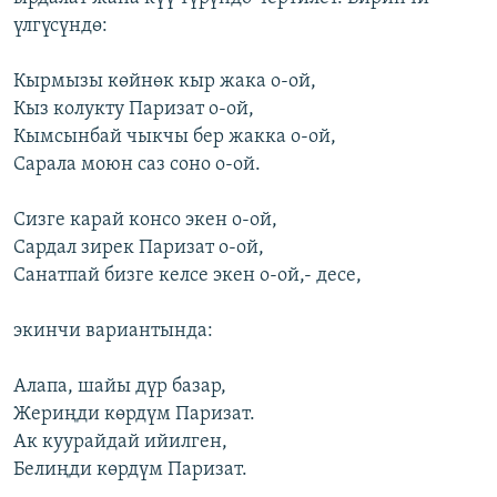
үлгүсүндө:
Кырмызы көйнөк кыр жака о-ой,
Кыз колукту Паризат о-ой,
Кымсынбай чыкчы бер жакка о-ой,
Сарала моюн саз соно о-ой.
Сизге карай консо экен о-ой,
Сардал зирек Паризат о-ой,
Санатпай бизге келсе экен о-ой,- десе,
экинчи вариантында:
Алапа, шайы дүр базар,
Жериңди көрдүм Паризат.
Ак куурайдай ийилген,
Белиңди көрдүм Паризат.