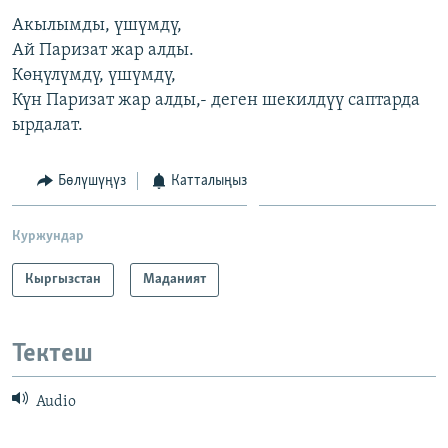
Акылымды, үшүмдү,
Ай Паризат жар алды.
Көңүлүмдү, үшүмдү,
Күн Паризат жар алды,- деген шекилдүү саптарда
ырдалат.
Бөлүшүңүз
Катталыңыз
Куржундар
Кыргызстан
Маданият
Тектеш
Audio