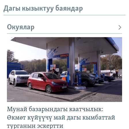
Дагы кызыктуу баяндар
Окуялар
Мунай базарындагы каатчылык:
Өкмөт күйүүчү май дагы кымбаттай
турганын эскертти