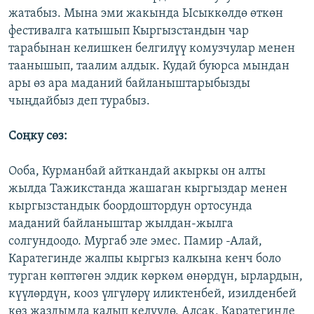
жатабыз. Мына эми жакында Ысыккөлдө өткөн
фестивалга катышып Кыргызстандын чар
тарабынан келишкен белгилүү комузчулар менен
таанышып, таалим алдык. Кудай буюрса мындан
ары өз ара маданий байланыштарыбызды
чыңдайбыз деп турабыз.
Соңку сөз:
Ооба, Курманбай айткандай акыркы он алты
жылда Тажикстанда жашаган кыргыздар менен
кыргызстандык боордоштордун ортосунда
маданий байланыштар жылдан-жылга
солгундоодо. Мургаб эле эмес. Памир -Алай,
Каратегинде жалпы кыргыз калкына кенч боло
турган көптөгөн элдик көркөм өнөрдүн, ырлардын,
күүлөрдүн, кооз үлгүлөрү иликтенбей, изилденбей
көз жаздымда калып келүүдө. Алсак, Каратегинде