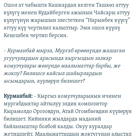
Ошол ат чабышта Кашкардан келген Ташкөз аттуу
күлүгү менен Кудайберген ажынын Чайсары аттуу
күлүгүнүн жарышын элестеткен “Нарынбек күүсү”
аттуу күү чертилип калыптыр. Эми ошол күүнү
Кеңешбек чертип берсин.
-
Курманбай мырза, Мургаб өрөөнүндө жашаган
угуучулардын арасында кыргыздын залкар
комузчулары жөнүндө маалыматтар барбы, же
жокпу? Билишсе кайсыл шайырлардын
ысымдарын, күүлөрүн билишет?
Курманбай:
- Кыргыз комузчуларынын ичинен
мургабдыктар айтылуу элдик композитор
Кырамолдо Орозовдун, Атай Огомбаевдин күүлөрүн
билишет. Кийинки жылдарда маданий
байланыштар болбой калды. Окуу куралдар
жетишпейт. Маалыматтардын жоктугунан алыстап