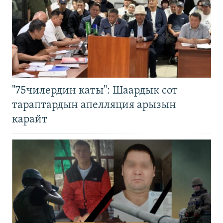
"75чилердин каты": Шаардык сот
тараптардын апелляция арызын
карайт