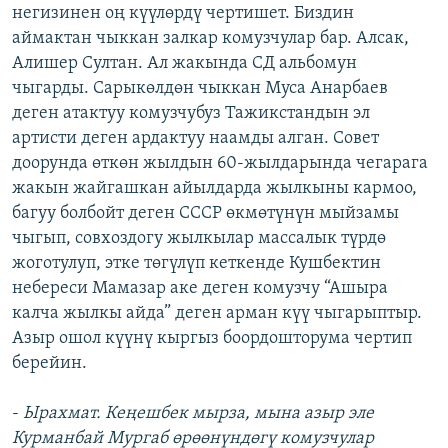
негизинен оң күүлөрдү чертишет. Биздин
аймактан чыккан залкар комузчулар бар. Алсак,
Алишер Султан. Ал жакында СД альбомун
чыгарды. Сарыкөлдөн чыккан Муса Анарбаев
деген атактуу комузчубуз Тажикстандын эл
артисти деген ардактуу наамды алган. Совет
доорунда өткөн жылдын 60-жылдарында чегарага
жакын жайгашкан айылдарда жылкыны кармоо,
багуу болбойт деген СССР өкмөтүнүн мыйзамы
чыгып, совхоздогу жылкылар массалык түрдө
жоготулуп, этке төгүлүп кеткенде Кушбектин
небереси Мамазар аке деген комузчу “Ашыра
калча жылкы айдa” деген арман күү чыгарыптыр.
Азыр ошол күүнү кыргыз боордошторума чертип
берейин.
-
Ырахмат. Кеңешбек мырза, мына азыр эле
Курманбай Мургаб өрөөнүндөгү комузчулар