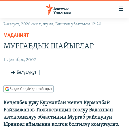
Линктер
Мазмунга
өтүңүз
7-Август, 2026-жыл, жума, Бишкек убактысы 12:20
Навигацияга
ЖАҢЫЛЫКТАР
өтүңүз
МАДАНИЯТ
КЫРГЫЗСТАН
Издөөгө
МУРГАБДЫК ШАЙЫРЛАР
салыңыз
ДҮЙНӨ
КЫРГЫЗСТАН
1-Декабрь, 2007
УКРАИНА
САЯСАТ
ДҮЙНӨ
АТАЙЫН ИЛИКТӨӨ
ЭКОНОМИКА
БОРБОР АЗИЯ
Бөлүшүңүз
ТВ ПРОГРАММАЛАР
МАДАНИЯТ
Бизди Google'дан табыңыз
ПОДКАСТ
БҮГҮН АЗАТТЫКТА
Кеңешбек уулу Курманбай менен Курманбай
ӨЗГӨЧӨ ПИКИР
ЭКСПЕРТТЕР ТАЛДАЙТ
Райымжанов Тажикстандын тоолуу Бадахшан
БИЗ ЖАНА ДҮЙНӨ
автономиялуу областынын Мургаб районунун
Русский
Ыранкөл айылынaн келген белгилүү комузчулар.
ДАНИСТЕ