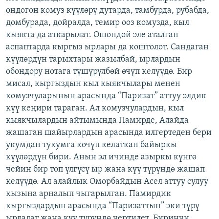
ондогон комуз күүлөрү дутарда, тамбурда, рубабда,
домбурада, дойралда, темир ооз комузда, кыл
кыякта да аткарылат. Ошондой эле аталган
аспаптарда кыргыз ырлары да коштолот. Сандаган
күүлөрдүн тарыхтары жазылбай, ырлардын
обондору нотага түшүрүлбөй өчүп келүүдө. Бир
мисал, кыргыздын кыл кыякчылары менен
комузчуларынын арасында “Паризат” аттуу элдик
күү кеңири тараган. Ал комузчулардын, кыл
кыякчылардын айтымында Памирде, Алайда
жашаган шайырлардын арасында илгертеден бери
укумдан тукумга көчүп келаткан байыркы
күүлөрдүн бири. Анын эл ичинде азыркы күнгө
чейин бир топ үлгүсү ыр жана күү түрүндө жашап
келүүдө. Ал алайлык Оморбайдын Асел аттуу сулуу
кызына арналып чыгарылган. Памирдик
кыргыздардын арасында “Паризаттын” эки түрү
ырдалат жана күү түрүндө чертилет. Биринчи