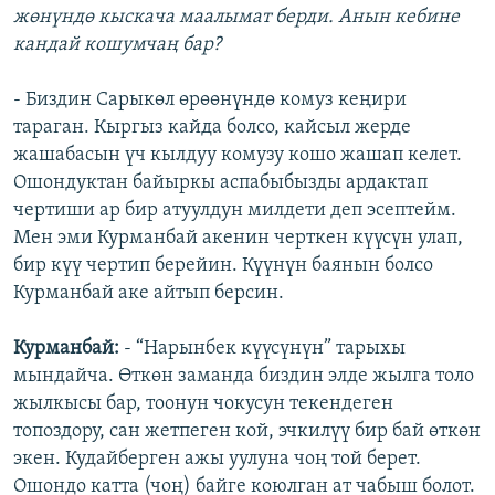
жөнүндө кыскача маалымат берди. Анын кебине
кандай кошумчаң бар?
- Биздин Сарыкөл өрөөнүндө комуз кеңири
тараган. Кыргыз кайда болсо, кайсыл жерде
жашабасын үч кылдуу комузу кошо жашап келет.
Ошондуктан байыркы аспабыбызды ардактап
чертиши ар бир атуулдун милдети деп эсептейм.
Мен эми Курманбай акенин черткен күүсүн улап,
бир күү чертип берейин. Күүнүн баянын болсо
Курманбай аке айтып берсин.
Курманбай:
- “Нарынбек күүсүнүн” тарыхы
мындайча. Өткөн заманда биздин элде жылга толо
жылкысы бар, тоонун чокусун текендеген
топоздору, сан жетпеген кой, эчкилүү бир бай өткөн
экен. Кудайберген ажы уулуна чоң той берет.
Ошондо катта (чоң) байге коюлган ат чабыш болот.