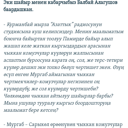
Эки шайыр менен кабарчыбыз Балбай Алагушов
ОНЛАЙН ШЕРИНЕ
ЭЖЕ-СИҢДИЛЕР
баардашкан.
АЗАТТЫК+
-
Курманбай мырза “Азаттык” радиосунун
ЫҢГАЙСЫЗ СУРООЛОР
студиясына куш келипсиздер. Менин маалыматым
боюнча байыртан тоолуу Памирде байыр алып
ЭЕ/АРнун бардык сайттары
жашап келе жаткан кыргыздардын арасынан
чыккан комузчулар күүлөрүн жалпысынан
аспаптын буроосуна карата оң, сол, же терс-тетири
күүлөр дешип эки топко бөлүп чертишет экен. Өзүң
өсүп өнгөн Мургаб аймагынан чыккан
чертмекчилер-комузчулар негизинен оң
күүлөрдүбү, же сол күүлөрдү чертишеби?
Чөлкөмдөн чыккан айтылуу шайырлар барбы?
Мына ушулар тууралу кыргыз боордошторуңа
маалымат бере кетсең?
- Mургаб – Сарыкөл өрөөнүнөн чыккан комузчулар