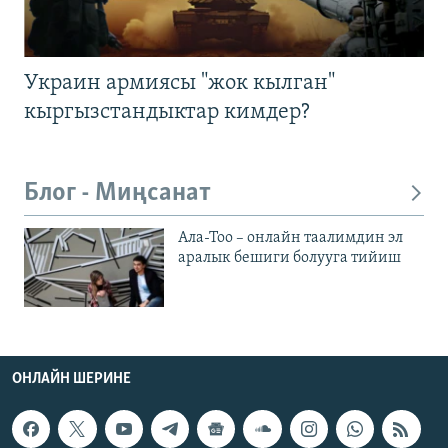
Украин армиясы "жок кылган"
кыргызстандыктар кимдер?
Блог - Миңсанат
Ала-Тоо – онлайн таалимдин эл
аралык бешиги болууга тийиш
ОНЛАЙН ШЕРИНЕ