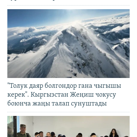
"Толук даяр болгондор гана чыгышы
керек". Кыргызстан Жеңиш чокусу
боюнча жаңы талап сунуштады