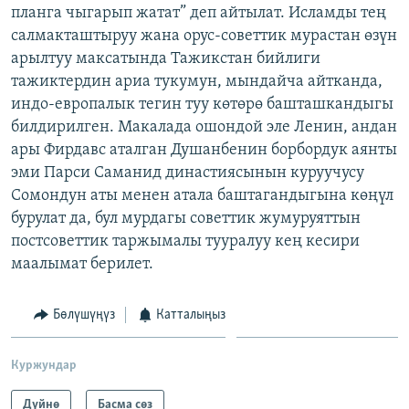
планга чыгарып жатат” деп айтылат. Исламды тең
салмакташтыруу жана орус-советтик мурастан өзүн
арылтуу максатында Тажикстан бийлиги
тажиктердин ариа тукумун, мындайча айтканда,
индо-европалык тегин туу көтөрө башташкандыгы
билдирилген. Макалада ошондой эле Ленин, андан
ары Фирдавс аталган Душанбенин борбордук аянты
эми Парси Саманид династиясынын куруучусу
Сомондун аты менен атала баштагандыгына көңүл
бурулат да, бул мурдагы советтик жумуруяттын
постсоветтик таржымалы тууралуу кең кесири
маалымат берилет.
Бөлүшүңүз
Катталыңыз
Куржундар
Дүйнө
Басма сөз