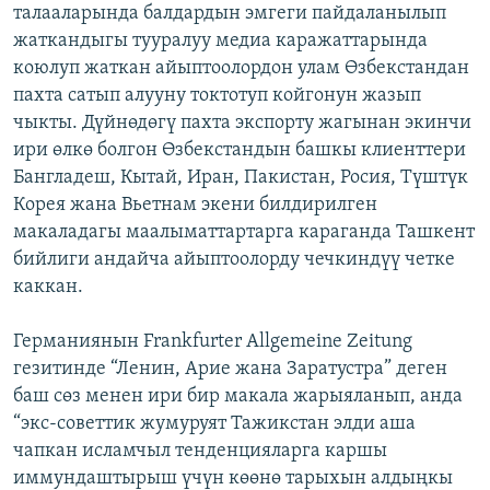
талааларында балдардын эмгеги пайдаланылып
жаткандыгы тууралуу медиа каражаттарында
коюлуп жаткан айыптоолордон улам Өзбекстандан
пахта сатып алууну токтотуп койгонун жазып
чыкты. Дүйнөдөгү пахта экспорту жагынан экинчи
ири өлкө болгон Өзбекстандын башкы клиенттери
Бангладеш, Кытай, Иран, Пакистан, Росия, Түштүк
Корея жана Вьетнам экени билдирилген
макаладагы маалыматтартарга караганда Ташкент
бийлиги андайча айыптоолорду чечкиндүү четке
каккан.
Германиянын Frankfurter Allgemeine Zeitung
гезитинде “Ленин, Арие жана Заратустра” деген
баш сөз менен ири бир макала жарыяланып, анда
“экс-советтик жумуруят Тажикстан элди аша
чапкан исламчыл тенденцияларга каршы
иммундаштырыш үчүн көөнө тарыхын алдыңкы