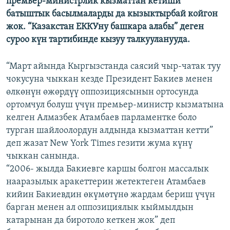
премьер-министрлик кызматтан кетиши
ОНЛАЙН ШЕРИНЕ
ЭЖЕ-СИҢДИЛЕР
батыштык басылмаларды да кызыктырбай койгон
жок. “Казакстан ЕККУну башкара алабы” деген
АЗАТТЫК+
суроо күн тартибинде кызуу талкууланууда.
ЫҢГАЙСЫЗ СУРООЛОР
“Март айында Кыргызстанда саясий чыр-чатак туу
ЭЕ/АРнун бардык сайттары
чокусуна чыккан кезде Президент Бакиев менен
өлкөнүн өжөрдүү оппозициясынын ортосунда
ортомчул болуш үчүн премьер-министр кызматына
келген Алмазбек Атамбаев парламентке боло
турган шайлоолордун алдында кызматтан кетти”
деп жазат New York Times гезити жума күнү
чыккан санында.
“2006- жылда Бакиевге каршы болгон массалык
нааразылык аракеттерин жетектеген Атамбаев
кийин Бакиевдин өкүмөтүнө жардам бериш үчүн
барган менен ал оппозициялык кыймылдын
катарынан да биротоло кеткен жок” деп