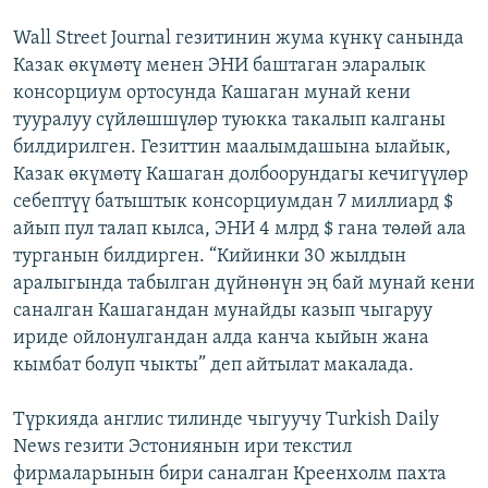
Wall Street Journal гезитинин жума күнкү санында
Казак өкүмөтү менен ЭНИ баштаган эларалык
консорциум ортосунда Кашаган мунай кени
тууралуу сүйлөшшүлөр туюкка такалып калганы
билдирилген. Гезиттин маалымдашына ылайык,
Казак өкүмөтү Кашаган долбоорундагы кечигүүлөр
себептүү батыштык консорциумдан 7 миллиард $
айып пул талап кылса, ЭНИ 4 млрд $ гана төлөй ала
турганын билдирген. “Кийинки 30 жылдын
аралыгында табылган дүйнөнүн эң бай мунай кени
саналган Кашагандан мунайды казып чыгаруу
ириде ойлонулгандан алда канча кыйын жана
кымбат болуп чыкты” деп айтылат макалада.
Түркияда англис тилинде чыгуучу Turkish Daily
News гезити Эстониянын ири текстил
фирмаларынын бири саналган Креенхолм пахта