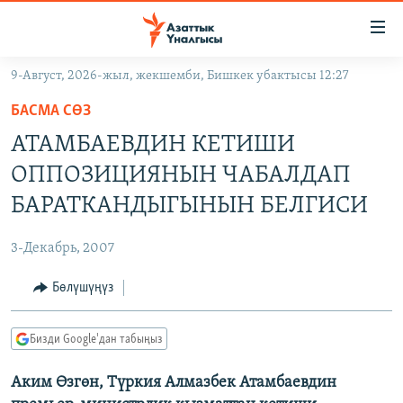
Линктер
Мазмунга
өтүңүз
9-Август, 2026-жыл, жекшемби, Бишкек убактысы 12:27
Навигацияга
ЖАҢЫЛЫКТАР
өтүңүз
БАСМА СӨЗ
КЫРГЫЗСТАН
Издөөгө
АТАМБАЕВДИН КЕТИШИ
салыңыз
ДҮЙНӨ
КЫРГЫЗСТАН
ОППОЗИЦИЯНЫН ЧАБАЛДАП
УКРАИНА
САЯСАТ
ДҮЙНӨ
БАРАТКАНДЫГЫНЫН БЕЛГИСИ
АТАЙЫН ИЛИКТӨӨ
ЭКОНОМИКА
БОРБОР АЗИЯ
3-Декабрь, 2007
ТВ ПРОГРАММАЛАР
МАДАНИЯТ
Бөлүшүңүз
ПОДКАСТ
БҮГҮН АЗАТТЫКТА
ӨЗГӨЧӨ ПИКИР
ЭКСПЕРТТЕР ТАЛДАЙТ
Бизди Google'дан табыңыз
БИЗ ЖАНА ДҮЙНӨ
Русский
Аким Өзгөн, Түркия Алмазбек Атамбаевдин
ДАНИСТЕ