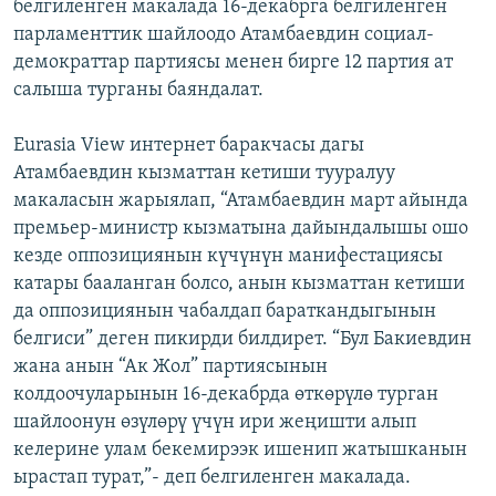
белгиленген макалада 16-декабрга белгиленген
парламенттик шайлоодо Атамбаевдин социал-
демократтар партиясы менен бирге 12 партия ат
салыша турганы баяндалат.
Eurasia View интернет баракчасы дагы
Атамбаевдин кызматтан кетиши тууралуу
макаласын жарыялап, “Атамбаевдин март айында
премьер-министр кызматына дайындалышы ошо
кезде оппозициянын күчүнүн манифестациясы
катары бааланган болсо, анын кызматтан кетиши
да оппозициянын чабалдап бараткандыгынын
белгиси” деген пикирди билдирет. “Бул Бакиевдин
жана анын “Ак Жол” партиясынын
колдоочуларынын 16-декабрда өткөрүлө турган
шайлоонун өзүлөрү үчүн ири жеңишти алып
келерине улам бекемирээк ишенип жатышканын
ырастап турат,”- деп белгиленген макалада.