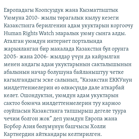
Европадагы Коопсуздук жана Кызматташтык
Уюмуна 2010- жылы төрагалык кылуу кезеги
Казакстанга берилгенин адам укуктарын коргоочу
Human Rights Watch эларалык уюму сынга алды.
Аталган уюмдун интернет порталында
жарыяланган бир макалада Казакстан бул орунга
2005- жана 2006- жылдар үчүн да кайрылган
менен андагы адам укуктарынын сакталышынын
абалынын начар болушуна байланыштуу четке
кагылгандыгы эске салынып, “Казакстан ЕККУнун
милдеттенмелерин өз өлкөсүндө дале аткарбай
келет. Ошондуктан, уюмдун адам укуктарын
сактоо боюнча милдеттенмелерин туу кармоо
озуйпасын Казакстанга тапшырыш дегеле туура
чечим болгон жок” деп уюмдун Европа жана
Борбор Азия бөлүмүнүн башчысы Холли
Картнердин айткандары келтирилген.