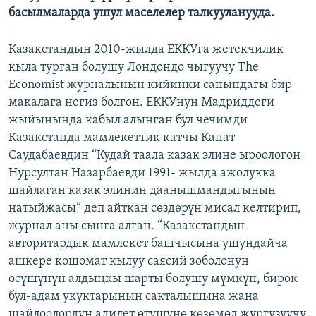
басылмаларда ушул маселелер талкууланууда.
ОНЛАЙН ШЕРИНЕ
ЭЖЕ-СИҢДИЛЕР
АЗАТТЫК+
Казакстандын 2010-жылда ЕККУга жетекчилик
ЫҢГАЙСЫЗ СУРООЛОР
кыла турган болушу Лондондо чыгуучу The
Еconomist журналынын кийинки санындагы бир
макалага негиз болгон. ЕККУнун Мадриддеги
ЭЕ/АРнун бардык сайттары
жыйынында кабыл алынган бул чечимди
Казакстанда мамлекеттик катчы Канат
Саудабаевдин “Кудай таала казак элине ыроологон
Нурсултан Назарбаевди 1991- жылда ажолукка
шайлаган казак элинин даанышмандыгынын
натыйжасы” деп айткан сөздөрүн мисал келтирип,
журнал аны сынга алган. “Казакстандын
авторитардык мамлекет башчысына ушундайча
ашкере кошомат кылуу саясий зоболонун
өсүшүнүн алдыңкы шарты болушу мүмкүн, бирок
бул-адам укуктарынын сакталышына жана
шайлоолордун адилет өтүшүнө көзөмөл жүргүзүүчү