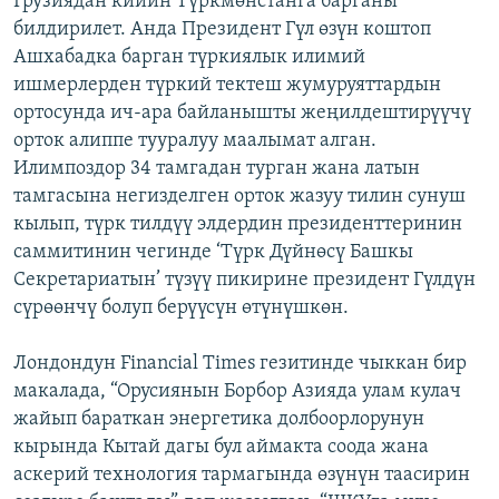
Грузиядан кийин Түркмөнстанга барганы
билдирилет. Анда Президент Гүл өзүн коштоп
Ашхабадка барган түркиялык илимий
ишмерлерден түркий тектеш жумуруяттардын
ортосунда ич-ара байланышты жеңилдештирүүчү
орток алиппе тууралуу маалымат алган.
Илимпоздор 34 тамгадан турган жана латын
тамгасына негизделген орток жазуу тилин сунуш
кылып, түрк тилдүү элдердин президенттеринин
саммитинин чегинде ‘Түрк Дүйнөсү Башкы
Секретариатын’ түзүү пикирине президент Гүлдүн
сүрөөнчү болуп берүүсүн өтүнүшкөн.
Лондондун Financial Times гезитинде чыккан бир
макалада, “Орусиянын Борбор Азияда улам кулач
жайып бараткан энергетика долбоорлорунун
кырында Кытай дагы бул аймакта соода жана
аскерий технология тармагында өзүнүн таасирин