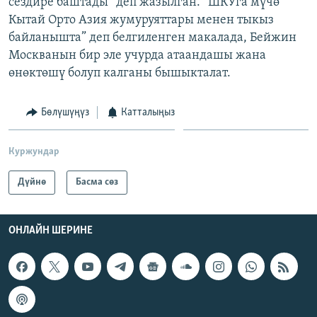
сездире баштады” деп жазылган. “ШКУга мүчө
Кытай Орто Азия жумуруяттары менен тыкыз
байланышта” деп белгиленген макалада, Бейжин
Москванын бир эле учурда атаандашы жана
өнөктөшү болуп калганы бышыкталат.
Бөлүшүңүз
Катталыңыз
Куржундар
Дүйнө
Басма сөз
ОНЛАЙН ШЕРИНЕ