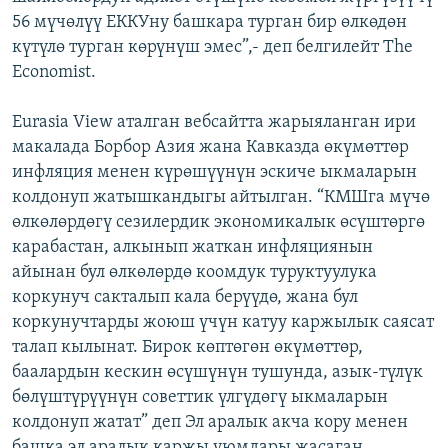
56 мүчөлүү ЕККУну башкара турган бир өлкөдөн
күтүлө турган көрүнүш эмес”,- деп белгилейт The
Еconomist.
Eurasia View аталган вeбсайтта жарыяланган ири
макалада Борбор Азия жана Кавказда өкүмөттөр
инфляция менен күрөшүүнүн эскиче ыкмаларын
колдонуп жатышкандыгы айтылган. “КМШга мүчө
өлкөлөрдөгү сезилердик экономикалык өсүштөргө
карабастан, алкынып жаткан инфляциянын
айынан бул өлкөлөрдө коомдук туруктуулука
коркунуч сакталып кала берүүдө, жана бул
коркунучтарды жоюш үчүн катуу каржылык саясат
талап кылынат. Бирок көптөгөн өкүмөттөр,
баалардын кескин өсүшүнүн тушунда, азык-түлүк
бөлүштүрүүнүн советтик үлгүдөгү ыкмаларын
колдонуп жатат” деп Эл аралык акча кору менен
башка эл аралык каржы уюмдары жасаган