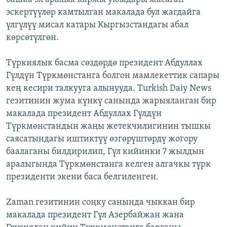
эскертүүлөр камтылган макалада бул жагдайга
үлгүлүү мисал катары Кыргызстандагы абал
көрсөтүлгөн.
Түркиялык басма сөздөрдө президент Абдуллах
Гүлдүн Түркмөнстанга болгон мамлекеттик сапары
кең кесири талкууга алынууда. Turkish Daiy News
гезитинин жума күнкү санында жарыяланган бир
макалада президент Абдуллах Гүлдүн
Түркмөнстандын жаңы жетекчилигинин тышкы
саясатындагы иштиктүү өзгөрүштөрдү жогору
баалаганы билдирилип, Гүл кийинки 7 жылдын
аралыгында Түркмөнстанга келген алгачкы түрк
президенти экени баса белгиленген.
Zaman гезитинин соңку санында чыккан бир
макалада президент Гүл Азербайжан жана