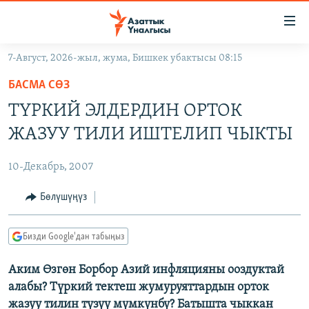
Линктер
Мазмунга
өтүңүз
7-Август, 2026-жыл, жума, Бишкек убактысы 08:15
Навигацияга
ЖАҢЫЛЫКТАР
өтүңүз
БАСМА СӨЗ
КЫРГЫЗСТАН
Издөөгө
ТҮРКИЙ ЭЛДЕРДИН ОРТОК
салыңыз
ДҮЙНӨ
КЫРГЫЗСТАН
ЖАЗУУ ТИЛИ ИШТЕЛИП ЧЫКТЫ
УКРАИНА
САЯСАТ
ДҮЙНӨ
10-Декабрь, 2007
АТАЙЫН ИЛИКТӨӨ
ЭКОНОМИКА
БОРБОР АЗИЯ
ТВ ПРОГРАММАЛАР
Бөлүшүңүз
МАДАНИЯТ
ПОДКАСТ
БҮГҮН АЗАТТЫКТА
Бизди Google'дан табыңыз
ӨЗГӨЧӨ ПИКИР
ЭКСПЕРТТЕР ТАЛДАЙТ
Аким Өзгөн Борбор Азий инфляцияны ооздуктай
БИЗ ЖАНА ДҮЙНӨ
Русский
алабы? Түркий тектеш жумуруяттардын орток
ДАНИСТЕ
жазуу тилин түзүү мүмкүнбү? Батышта чыккан