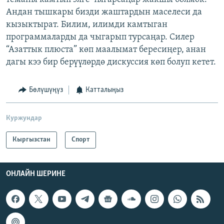
Андан тышкары бизди жаштардын маселеси да
кызыктырат. Билим, илимди камтыган
программаларды да чыгарып турсаңар. Силер
“Азаттык плюста” көп маалымат бересиңер, анан
дагы кээ бир берүүлөрдө дискуссия көп болуп кетет.
Бөлүшүңүз
Катталыңыз
Куржундар
Кыргызстан
Спорт
ОНЛАЙН ШЕРИНЕ