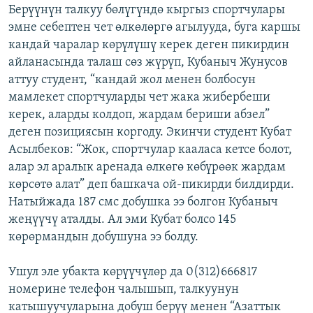
Берүүнүн талкуу бөлүгүндө кыргыз спортчулары
эмне себептен чет өлкөлөргө агылууда, буга каршы
кандай чаралар көрүлүшү керек деген пикирдин
айланасында талаш сөз жүрүп, Кубаныч Жунусов
аттуу студент, “кандай жол менен болбосун
мамлекет спортчуларды чет жака жибербеши
керек, аларды колдоп, жардам бериши абзел”
деген позициясын коргоду. Экинчи студент Кубат
Асылбеков: “Жок, спортчулар кааласа кетсе болот,
алар эл аралык аренада өлкөгө көбүрөөк жардам
көрсөтө алат” деп башкача ой-пикирди билдирди.
Натыйжада 187 смс добушка ээ болгон Кубаныч
жеңүүчү аталды. Ал эми Кубат болсо 145
көрөрмандын добушуна ээ болду.
Ушул эле убакта көрүүчүлөр да 0(312)666817
номерине телефон чалышып, талкуунун
катышуучуларына добуш берүү менен “Азаттык