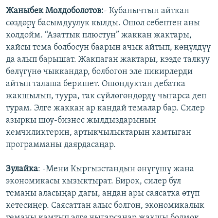
Жаныбек Молдоболотов:
- Кубанычтын айткан
сөздөрү басымдуулук кылды. Ошол себептен аны
колдойм. “Азаттык плюстун” жаккан жактары,
кайсы тема болбосун баарын ачык айтып, көңүлдүү
да алып барышат. Жакпаган жактары, кээде талкуу
бөлүгүнө чыккандар, болбогон эле пикирлерди
айтып талаша беришет. Ошондуктан дебатка
жакшылып, туура, так сүйлөгөндөрдү чыгарса деп
турам. Элге жаккан ар кандай темалар бар. Силер
азыркы шоу-бизнес жылдыздарынын
кемчиликтерин, артыкчылыктарын камтыган
программаны даярдасаңар.
Зулайка
: -Мени Кыргызстандын өнүгүшү жана
экономикасы кызыктырат. Бирок, силер бул
теманы аласыңар дагы, андан ары саясатка өтүп
кетесиңер. Саясаттан алыс болгон, экономикалык
теманы камтып элге чыгарсаңар жакшы болмок.