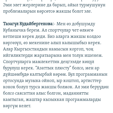
Эми элет жерлерине да барып, айыл турмушунун
проблемаларын көрсөтсө жакшы болот эле.
Тазагүл Кудайбергенова:
- Мен өз добушумду
Кубанычка берем. Ал спортчулар чет өлкөгө
кетпеши керек деди. Биз аларга жакшы колдоо
көргөзүп, өз мекенине алып калышыбыз керек.
Алар Кыргызстандын намысын коргоп, чоң
ийгиликтерди жаратаарына мен толук ишенем.
Спортчуларга мамлекеттик деңгээлде көңүл
бурулуш керек. “Азаттык плюсту” болсо, мен ар
дүйшөмбүдө калтырбай көрөм. Бул программанын
ортосунда музыка ойноп, ыр коштоп, артисттер
конок болуп турса жакшы болмок. Ал эми берүүдөн
болсо саясаттан алыс болгон, маданиятты
камтыган, жаштар кызыккан программаларды
көргүм келет.