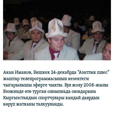
ОНЛАЙН ШЕРИНЕ
ЭЖЕ-СИҢДИЛЕР
АЗАТТЫК+
ЫҢГАЙСЫЗ СУРООЛОР
ЭЕ/АРнун бардык сайттары
Акан Иманов, Бишкек 24-декабрда “Азаттык плюс”
жаштар телепрограммасынын кезектеги
чыгарылышы эфирге чыкты. Бул жолу 2008-жылы
Бээжинде өтө турган олимпиада оюндарына
Кыргызстандын спортчулары кандай даярдык
көрүп жатканы талкууланды.