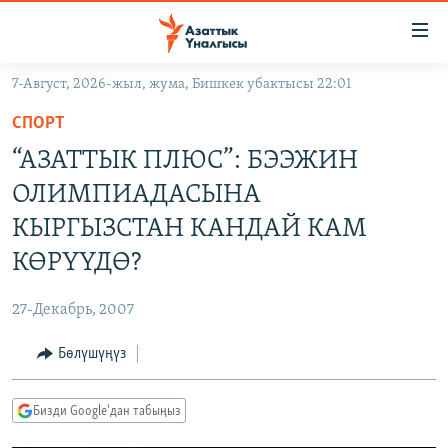
Линктер
Мазмунга
өтүңүз
7-Август, 2026-жыл, жума, Бишкек убактысы 22:01
Навигацияга
ЖАҢЫЛЫКТАР
өтүңүз
СПОРТ
КЫРГЫЗСТАН
Издөөгө
“АЗАТТЫК ПЛЮС”: БЭЭЖИН
салыңыз
ДҮЙНӨ
КЫРГЫЗСТАН
ОЛИМПИАДАСЫНА
УКРАИНА
САЯСАТ
ДҮЙНӨ
КЫРГЫЗСТАН КАНДАЙ КАМ
АТАЙЫН ИЛИКТӨӨ
ЭКОНОМИКА
БОРБОР АЗИЯ
КӨРҮҮДӨ?
ТВ ПРОГРАММАЛАР
МАДАНИЯТ
27-Декабрь, 2007
ПОДКАСТ
БҮГҮН АЗАТТЫКТА
Бөлүшүңүз
ӨЗГӨЧӨ ПИКИР
ЭКСПЕРТТЕР ТАЛДАЙТ
БИЗ ЖАНА ДҮЙНӨ
Русский
Бизди Google'дан табыңыз
ДАНИСТЕ