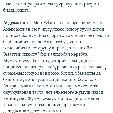
плюс” телепрограммасы тууралуу пикирлерин
билдиришти.
Абдуллажан
: - Мен Кубанычка добуш берет элем.
Анын айткан сөзү, жүгүрткөн ойлору туура деген
пикирде болдум. Биз спортчуларыбызды чет өлкөгө
бербешибиз керек. Алар өзүбүздүн гана
желегибизди көтөрүшү керек деп эсептейм.
“Азаттык плюсту” биз калтырбай көрөбүз.
Мүмкүнчүлүк болсо аудитория залыңарды
чоңойтуп, жаштарды көбүрөөк чакырып, көчөдөгү
сурамжылоону кененирээк берип, убакытты да
беш-он мүнөткө узартсаңар жакшы болот эле.
Азыркы маалда көптөгөн жаштар, мектептеги
окуучулардан тарта, чет өлкөлөргө жумуш издеп
кетишүүдө. Жумушсуздук жана элди иш менен
камсыз кылуу жагын кошуп программа
даярдасаңар деген ойдомун.