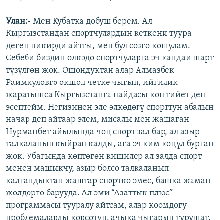
Улан:
- Мен Кубатка добуш берем. Ал
Кыргызстандан спортчулардын кеткени туура
деген пикирди айтты, мен бул сөзгө кошулам.
Себеби биздин өлкөдө спортчуларга эч кандай шарт
түзүлгөн жок. Ошондуктан алар Алмазбек
Раимкуловго окшоп четке чыгып, ийгилик
жаратышса Кыргызстанга пайдасы көп тийет деп
эсептейм. Негизинен эле өлкөдөгү спорттун абалын
начар деп айтаар элем, мисалы мен жашаган
Нурманбет айылында чоң спорт зал бар, ал азыр
талкаланып кыйрап калды, ага эч ким көңүл бурган
жок. Убагында көптөгөн кишилер ал залда спорт
менен машыкчу, азыр болсо талкаланып
калгандыктан жаштар спортко эмес, башка жаман
жолдорго барууда. Ал эми “Азаттык плюс”
программасы тууралу айтсам, алар коомдогу
проблемаларды көрсөтүп, ачыка чыгарып турушат.