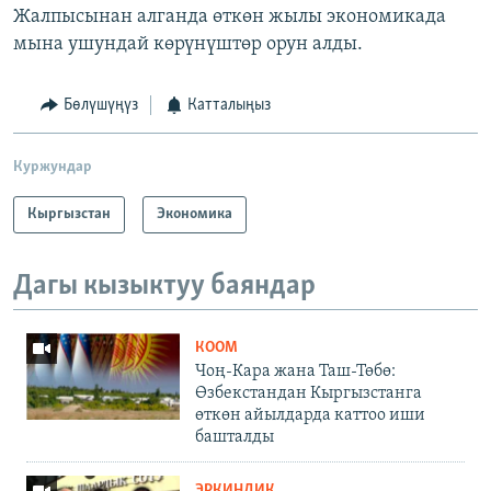
Жалпысынан алганда өткөн жылы экономикада
мына ушундай көрүнүштөр орун алды.
Бөлүшүңүз
Катталыңыз
Куржундар
Кыргызстан
Экономика
Дагы кызыктуу баяндар
КООМ
Чоң-Кара жана Таш-Төбө:
Өзбекстандан Кыргызстанга
өткөн айылдарда каттоо иши
башталды
ЭРКИНДИК