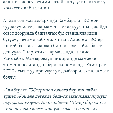
алдынча жоюу чечимин атайын түзүлгөн өкмөттүк
комиссия кабыл алган.
Андан соң жаз айларында Камбарата ГЭСтери
тууралуу маселе парламентте талкууланып, жайда
совет доорунда башталган бул станциялардын
бүтүрүү чечими кабыл алынган. Адистер ГЭСтер
иштей баштаса алардан бир топ эле пайда болот
дешүүдө. Энергетика тармагындагы адис
Райымбек Мамыровдун пикиринде мамлекет
эгемендик алгандан бери экономикада Камбарата
2 ГЭСи сыяктуу ири улуттук долбоор ишке аша элек
болчу:
-Камбарата ГЭСтеринен өлкөгө бир топ пайда
түшөт. Жок эле дегенде беш-он миң жаңы жумуш
орундары түзүлөт. Анан албетте ГЭСтер бир канча
киреше алып келет, кошумча электроэнергия