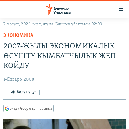
Линктер
Мазмунга
өтүңүз
7-Август, 2026-жыл, жума, Бишкек убактысы 02:03
Навигацияга
ЖАҢЫЛЫКТАР
өтүңүз
ЭКОНОМИКА
КЫРГЫЗСТАН
Издөөгө
2007-ЖЫЛЫ ЭКОНОМИКАЛЫК
салыңыз
ДҮЙНӨ
КЫРГЫЗСТАН
ӨСҮШТҮ КЫМБАТЧЫЛЫК ЖЕП
УКРАИНА
САЯСАТ
ДҮЙНӨ
КОЙДУ
АТАЙЫН ИЛИКТӨӨ
ЭКОНОМИКА
БОРБОР АЗИЯ
1-Январь, 2008
ТВ ПРОГРАММАЛАР
МАДАНИЯТ
Бөлүшүңүз
ПОДКАСТ
БҮГҮН АЗАТТЫКТА
ӨЗГӨЧӨ ПИКИР
ЭКСПЕРТТЕР ТАЛДАЙТ
Бизди Google'дан табыңыз
БИЗ ЖАНА ДҮЙНӨ
Русский
ДАНИСТЕ