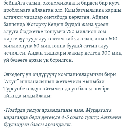
бейпайга салып, экономикадагы бирден бир курч
проблемага айланган эле. Кымбатчылыкка каршы
алгачкы чаралар сентябрда көрүлгөн. Айдын
башында Жогорку Кеңеш буудай жана үрөөн
алууга бюджетке кошумча 750 миллион сом
киргизүү тууралуу токтом кабыл алып, анын 600
миллионуна 50 миң тонна буудай сатып алуу
чечилген. Андан тышкары жакыр делген 300 миң
үй бүлөөгө арзан ун берилген.
Өлкөдөгү ун өндүрүүчү компанияларынын бири
“Акун” ишканасынын жеткечиси Чыныбай
Турсунбековдун айтымында ун баасы ноябрь
айында ылдыйлады:
-
Ноябрда ундун арзандаганы чын. Мурдагыга
караганда бери дегенде 4-5 сомго түштү. Анткени
буудайдын баасы арзандады.