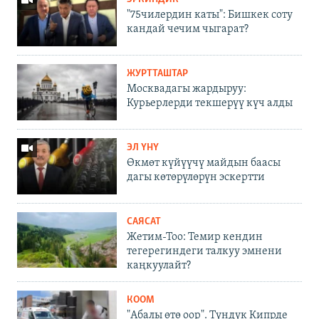
"75чилердин каты": Бишкек соту
кандай чечим чыгарат?
ЖУРТТАШТАР
Москвадагы жардыруу:
Курьерлерди текшерүү күч алды
ЭЛ ҮНҮ
Өкмөт күйүүчү майдын баасы
дагы көтөрүлөрүн эскертти
САЯСАТ
Жетим-Тоо: Темир кендин
тегерегиндеги талкуу эмнени
каңкуулайт?
КООМ
"Абалы өтө оор". Түндүк Кипрде