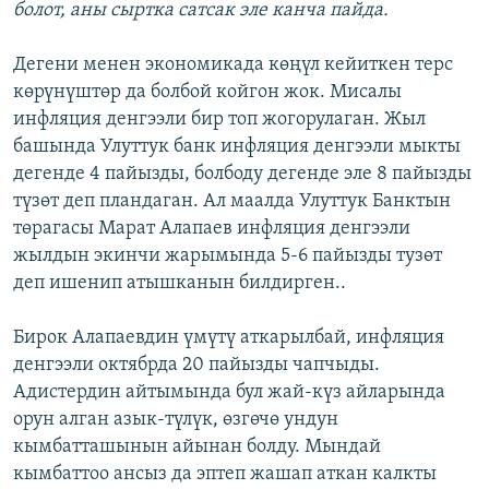
болот, аны сыртка сатсак эле канча пайда.
Дегени менен экономикада көңүл кейиткен терс
көрүнүштөр да болбой койгон жок. Мисалы
инфляция денгээли бир топ жогорулаган. Жыл
башында Улуттук банк инфляция денгээли мыкты
дегенде 4 пайызды, болбоду дегенде эле 8 пайызды
түзөт деп пландаган. Ал маалда Улуттук Банктын
төрагасы Марат Алапаев инфляция денгээли
жылдын экинчи жарымында 5-6 пайызды тузөт
деп ишенип атышканын билдирген..
Бирок Алапаевдин үмүтү аткарылбай, инфляция
денгээли октябрда 20 пайызды чапчыды.
Адистердин айтымында бул жай-күз айларында
орун алган азык-түлүк, өзгөчө ундун
кымбатташынын айынан болду. Мындай
кымбаттоо ансыз да эптеп жашап аткан калкты