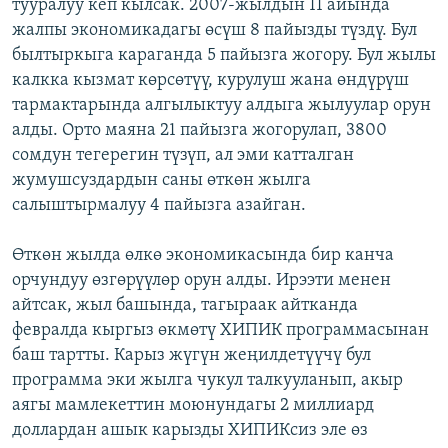
тууралуу кеп кылсак. 2007-жылдын 11 айында
жалпы экономикадагы өсүш 8 пайызды түздү. Бул
былтыркыга караганда 5 пайызга жогору. Бул жылы
калкка кызмат көрсөтүү, курулуш жана өндүрүш
тармактарында алгылыктуу алдыга жылуулар орун
алды. Орто маяна 21 пайызга жогорулап, 3800
сомдун тегерегин түзүп, ал эми катталган
жумушсуздардын саны өткөн жылга
салыштырмалуу 4 пайызга азайган.
Өткөн жылда өлкө экономикасында бир канча
орчундуу өзгөрүүлөр орун алды. Ирээти менен
айтсак, жыл башында, тагыраак айтканда
февралда кыргыз өкмөтү ХИПИК программасынан
баш тартты. Карыз жүгүн жеңилдетүүчү бул
программа эки жылга чукул талкууланып, акыр
аягы мамлекеттин моюнундагы 2 миллиард
доллардан ашык карызды ХИПИКсиз эле өз