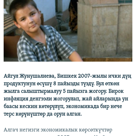
ОНЛАЙН ШЕРИНЕ
ЭЖЕ-СИҢДИЛЕР
АЗАТТЫК+
ЫҢГАЙСЫЗ СУРООЛОР
ЭЕ/АРнун бардык сайттары
Айгул Жунушалиева, Бишкек 2007-жылы ички дүң
продуктунун өсүшү 8 пайызды түздү. Бул өткөн
жылга салыштырмалуу 5 пайызга жогору. Бирок
инфляция денгээли жогорулап, жай айларында ун
баасы кескин көтөрүлүп, экономикада бир нече
терс көрүнүштөр да орун алган.
Алгач негизги экономикалык көрсөткүчтөр