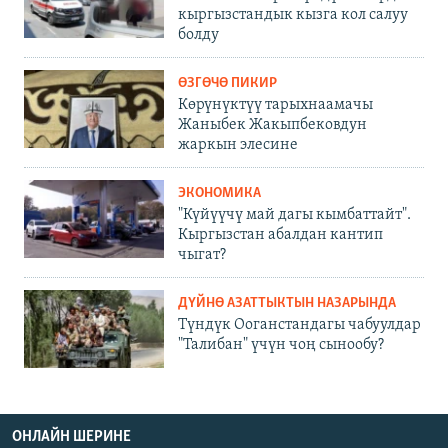
кыргызстандык кызга кол салуу
болду
ӨЗГӨЧӨ ПИКИР
Көрүнүктүү тарыхнаамачы
Жаныбек Жакыпбековдун
жаркын элесине
ЭКОНОМИКА
"Күйүүчү май дагы кымбаттайт".
Кыргызстан абалдан кантип
чыгат?
ДҮЙНӨ АЗАТТЫКТЫН НАЗАРЫНДА
Түндүк Ооганстандагы чабуулдар
"Талибан" үчүн чоң сынообу?
ОНЛАЙН ШЕРИНЕ