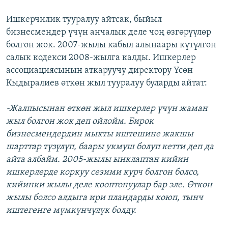
Ишкерчилик тууралуу айтсак, быйыл
бизнесмендер үчүн анчалык деле чоң өзгөрүүлөр
болгон жок. 2007-жылы кабыл алынаары күтүлгөн
салык кодекси 2008-жылга калды. Ишкерлер
ассоциациясынын аткаруучу директору Үсөн
Кыдыралиев өткөн жыл тууралуу буларды айтат:
-Жалпысынан өткөн жыл ишкерлер үчүн жаман
жыл болгон жок деп ойлойм. Бирок
бизнесмендердин мыкты иштешине жакшы
шарттар түзүлүп, баары укмуш болуп кетти деп да
айта албайм. 2005-жылы ынклаптан кийин
ишкерлерде коркуу сезими курч болгон болсо,
кийинки жылы деле кооптонуулар бар эле. Өткөн
жылы болсо алдыга ири пландарды коюп, тынч
иштегенге мүмкүнчүлүк болду.