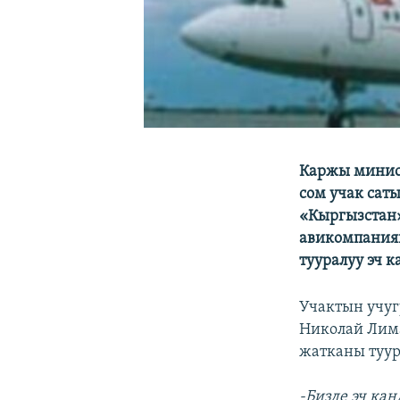
Каржы минис
сом учак сат
«Кыргызстан
авикомпания
тууралуу эч 
Учактын учуг
Николай Лима
жатканы туур
-Бизде эч ка