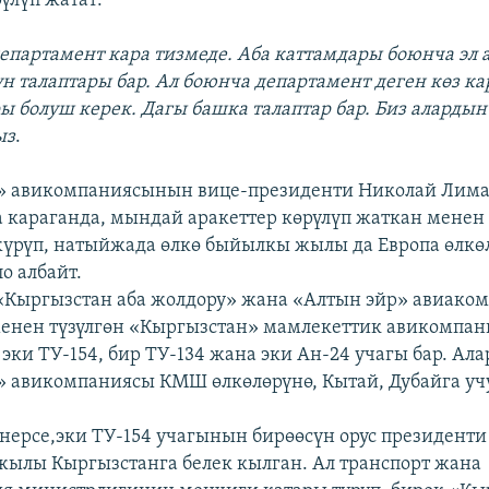
үлүп жатат:
департамент кара тизмеде. Аба каттамдары боюнча эл 
н талаптары бар. Ал боюнча департамент деген көз к
ры болуш керек. Дагы башка талаптар бар. Биз алардын
ыз
.
» авикомпаниясынын вице-президенти Николай Лим
караганда, мындай аракеттер көрүлүп жаткан менен 
үрүп, натыйжада өлкө быйылкы жылы да Европа өлкө
ло албайт.
«Кыргызстан аба жолдору» жана «Алтын эйр» авиако
менен түзүлгөн «Кыргызстан» мамлекеттик авикомпа
эки ТУ-154, бир ТУ-134 жана эки Ан-24 учагы бар. Ал
 авикомпаниясы КМШ өлкөлөрүнө, Кытай, Дубайга уч
 нерсе,эки ТУ-154 учагынын бирөөсүн орус президент
жылы Кыргызстанга белек кылган. Ал транспорт жана