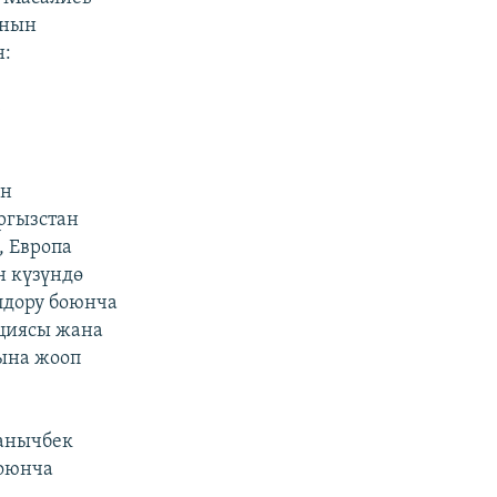
анын
н:
»
ун
ргызстан
, Европа
 күзүндө
лдору боюнча
циясы жана
ына жооп
анычбек
боюнча