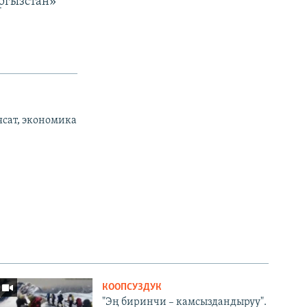
ргызстан»
ясат, экономика
КООПСУЗДУК
"Эң биринчи – камсыздандыруу".