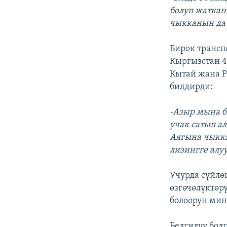
болуп жаткан
чыкканын да 
Бирок транс
Кыргызстан 4
Кытай жана Р
билдирди:
-Азыр мына б
учак сатып а
Аягына чыкка
лизингге алу
Учурда сүйлө
өзгөчөлүктөр
болоорун ми
Белгилүү бол