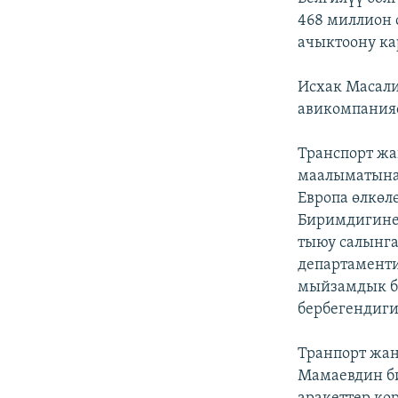
468 миллион 
ачыктоону ка
Исхак Масали
авикомпанияс
Транспорт ж
маалыматына 
Европа өлкөл
Биримдигине
тыюу салынг
департамент
мыйзамдык б
бербегендиги
Транпорт жа
Мамаевдин би