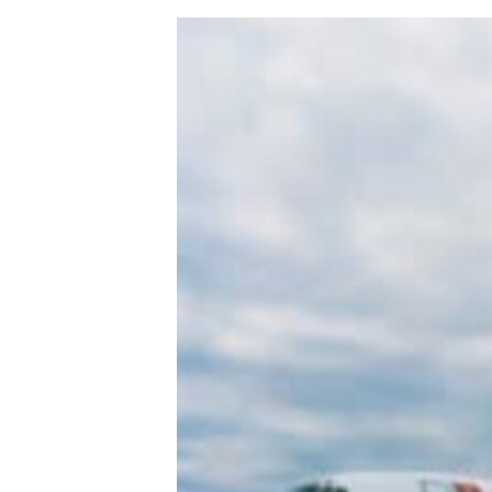
ЭЖЕ-СИҢДИЛЕР
АЗАТТЫК+
ЫҢГАЙСЫЗ СУРООЛОР