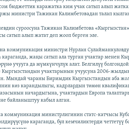
сом бюджеттик каражатка ким учак сатып алып жатк
ржы министри Тажикан Калимбетовадан талап кылга
евдин суроосуна Тажикан Калимбетова «Кыргызстан
ы сатып алып жатат деп жооп берген эле.
ана коммуникация министри Нурлан Сулайманкуловд
караганда, жаңы сатып ала турган учактар менен Кы
өрүнө учууга да мүмкүнчүлүк алат. Белгилүү болгондой
 Кыргызстандын учактарынын учуусуна 2006-жылдын
ан. Мындай чараны Биримдик Кыргызстандын аба жо
инин көз карандылыгы, кадрлардын төмөн квалифика
азасынын начардыгына, учактардын Европа талаптар
не байланыштуу кабыл алган.
на коммуникация министрлигинин статс-катчысы Куб
лдирүүсүнө караганда, бул кемчиликтерди четтетүү 