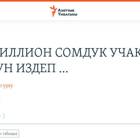
МИЛЛИОН СОМДУК УЧА
УН ИЗДЕП …
т уулу
8
з
ан табыңыз