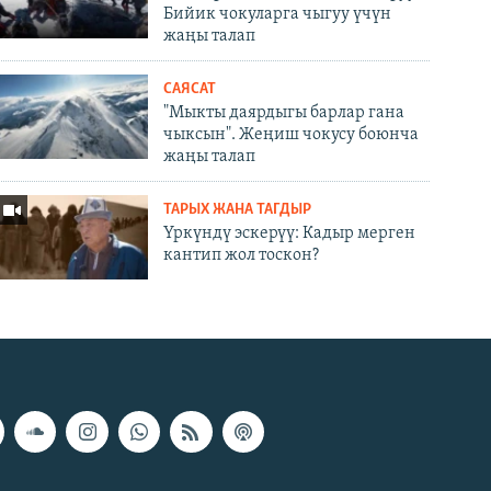
Бийик чокуларга чыгуу үчүн
жаңы талап
САЯСАТ
"Мыкты даярдыгы барлар гана
чыксын". Жеңиш чокусу боюнча
жаңы талап
ТАРЫХ ЖАНА ТАГДЫР
Үркүндү эскерүү: Кадыр мерген
кантип жол тоскон?