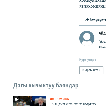
коммуникаци
авиакомпани
Бөлүшүңү
Айд
"Аз
тем
Куржундар
Кыргызстан
Дагы кызыктуу баяндар
ЭКОНОМИКА
ЕАЭБдин жыйыны: Кыргыз