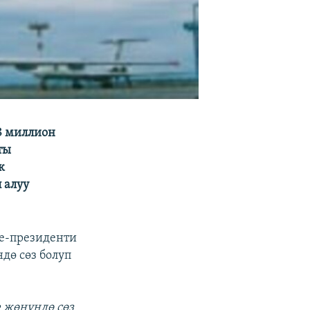
8 миллион
ты
к
 алуу
е-президенти
дө сөз болуп
е жөнүндө сөз