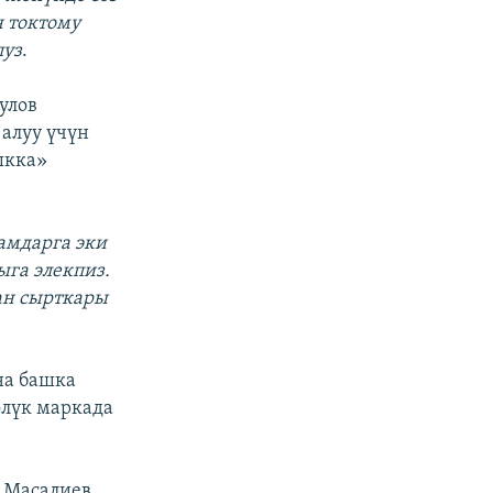
н токтому
пуз
.
улов
 алуу үчүн
ыкка»
амдарга эки
ыга элекпиз.
дан сырткары
на башка
өлүк маркада
к Масалиев