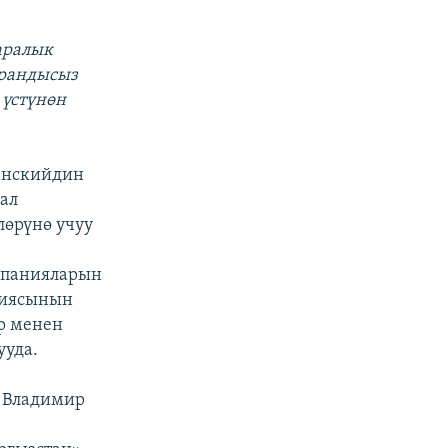
аралык
арандысыз
 үстүнөн
анскийдин
ал
лөрүнө учуу
мпанияларын
ниясынын
ар менен
ууда.
и Владимир