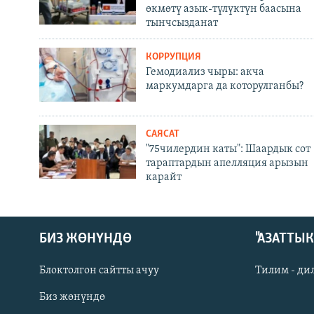
өкмөтү азык-түлүктүн баасына
тынчсызданат
КОРРУПЦИЯ
Гемодиализ чыры: акча
маркумдарга да которулганбы?
САЯСАТ
"75чилердин каты": Шаардык сот
тараптардын апелляция арызын
карайт
БИЗ ЖӨНҮНДӨ
"АЗАТТЫ
Блоктолгон сайтты ачуу
Тилим - ди
Биз жөнүндө