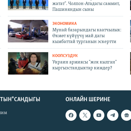
жатат". Чолпон-Атадагы саммит,
Пашиняндын сыны
ЭКОНОМИКА
Мунай базарындагы каатчылык:
Өкмөт күйүүчү май дагы
кымбаттай турганын эскертти
КООПСУЗДУК
Украин армиясы "жок кылган"
кыргызстандыктар кимдер?
КТЫН" САНДЫГЫ
ОНЛАЙН ШЕРИНЕ
лим