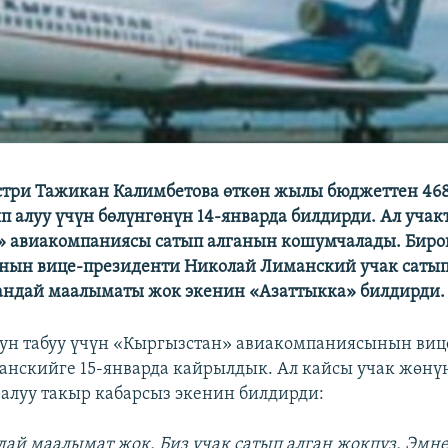
три Тажикан Калимбетова өткөн жылы бюджеттен 46
ып алуу үчүн бөлүнгөнүн 14-январда билдирди. Ал учак
» авиакомпаниясы сатып алганын кошумчалады. Биро
нын вице-президенти Николай Лиманский учак сатып
кандай маалыматы жок экенин «Азаттыкка» билдирди.
ун табуу үчүн «Кыргызстан» авиaкомпаниясынын виц
нскийге 15-январда кайрылдык. Ал кайсы учак жөнүн
алуу такыр кабарсыз экенин билдирди:
ндай маалымат жок. Биз учак сатып алган жокпуз. Эмн