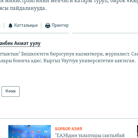
я министрлигинин менчиги катары туруп, бирок «Кы
ясы пайдаланууда.
з
Катталыңыз
Принтер
анбек Акмат уулу
аттыктын" Бишкектеги бюросунун кызматкери, журналист. Са
алары боюнча адис. Кыргыз Улуттук университетин аяктаган.
Коом
БОРБОР АЗИЯ
"ЕАЭБдин талаптары сакталбай