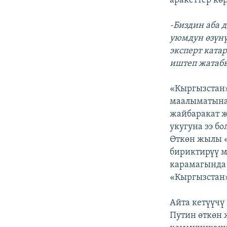
аракеттер көр
-Биздин аба 
уюмдун өзүнү
эксперт ката
иштеп жатаб
«Кыргызстан
маалыматына 
жайбаракат ж
укугуна ээ бо
Өткөн жылы 
бириктирүү 
карамагында 
«Кыргызстан»
Айта кетүүчү
Путин өткөн 