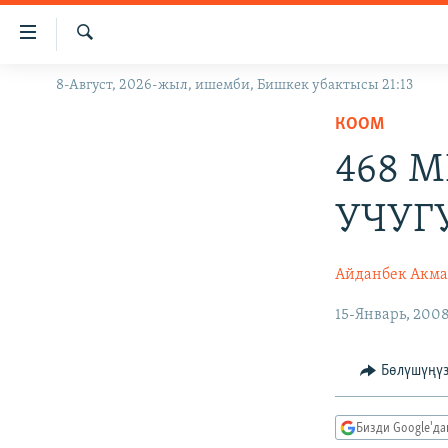
Линктер
Мазмунга
өтүңүз
Издөө
8-Август, 2026-жыл, ишемби, Бишкек убактысы 21:13
ЖАҢЫЛЫКТАР
Навигацияга
өтүңүз
КООМ
КЫРГЫЗСТАН
Издөөгө
468 
ДҮЙНӨ
КЫРГЫЗСТАН
салыңыз
УКРАИНА
САЯСАТ
ДҮЙНӨ
УЧУГ
АТАЙЫН ИЛИКТӨӨ
ЭКОНОМИКА
БОРБОР АЗИЯ
ТВ ПРОГРАММАЛАР
МАДАНИЯТ
Айданбек Акма
ПОДКАСТ
БҮГҮН АЗАТТЫКТА
15-Январь, 200
ӨЗГӨЧӨ ПИКИР
ЭКСПЕРТТЕР ТАЛДАЙТ
Бөлүшүңү
БИЗ ЖАНА ДҮЙНӨ
ДАНИСТЕ
Бизди Google'д