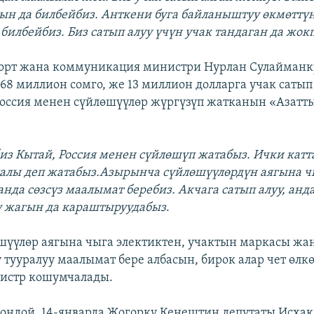
ын да билбейбиз. Анткени буга байланыштуу өкмөттү
билбейбиз. Биз сатып алуу үчүн учак тандаган да жок
порт жана коммуникация министри Нурлан Сулайманк
68 миллион сомго, же 13 миллион долларга учак сатып
оссия менен сүйлөшүүлөр жүргүзүп жатканын «Азатт
из Кытай, Россия менен сүйлөшүп жатабыз. Ички катт
лалы деп жатабыз.Азырынча сүйлөшүүлөрдүн аягына ч
нда сөзсүз маалымат беребиз. Акчага сатып алуу, ан
у жагын да караштыруудабыз
.
шүүлөр аягына чыга электиктен, учактын маркасы жа
ү тууралуу маалымат бере албасын, бирок алар чет өлк
нистр кошумчалады.
гондой, 14-январда Жогорку Кеңештин депутаты Исха