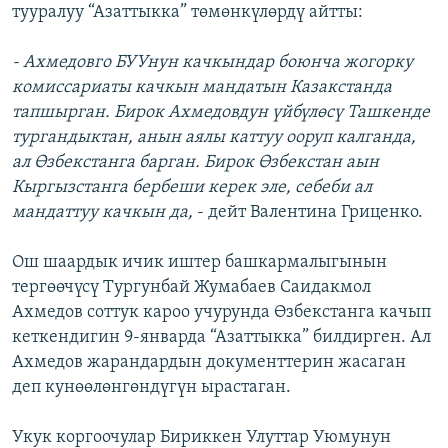
тууралуу “Азаттыкка” төмөнкүлөрдү айтты:
- Ахмедовго БУУнун качкындар боюнча жогорку
комиссариаты качкын мандатын Казакстанда
тапшырган. Бирок Ахмедовдун үйбүлөсү Ташкенде
тургандыктан, анын аялы каттуу ооруп калганда,
ал Өзбекстанга барган. Бирок Өзбекстан аын
Кыргызстанга бербеши керек эле, себеби ал
мандаттуу качкын да,
- дейт Валентина Гриценко.
Ош шаардык ичик иштер башкармалыгынын
тергөөчүсү Тургунбай Жумабаев Саидакмол
Ахмедов соттук кароо учурунда Өзбекстанга качып
кеткендигин 9-январда “Азаттыкка” билдирген. Ал
Ахмедов жарандардын документтерин жасаган
деп кунөөлөнгөндүгүн ырастаган.
Укук коргоочулар Бириккен Улуттар Уюмунун