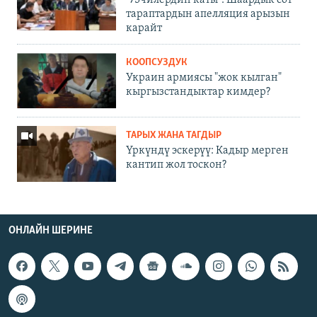
тараптардын апелляция арызын
карайт
КООПСУЗДУК
Украин армиясы "жок кылган"
кыргызстандыктар кимдер?
ТАРЫХ ЖАНА ТАГДЫР
Үркүндү эскерүү: Кадыр мерген
кантип жол тоскон?
ОНЛАЙН ШЕРИНЕ