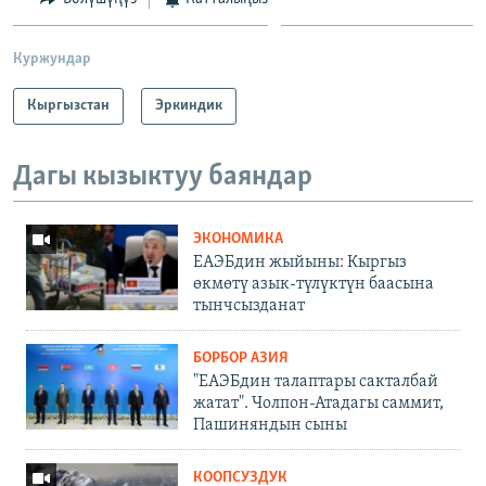
Куржундар
Кыргызстан
Эркиндик
Дагы кызыктуу баяндар
ЭКОНОМИКА
ЕАЭБдин жыйыны: Кыргыз
өкмөтү азык-түлүктүн баасына
тынчсызданат
БОРБОР АЗИЯ
"ЕАЭБдин талаптары сакталбай
жатат". Чолпон-Атадагы саммит,
Пашиняндын сыны
КООПСУЗДУК