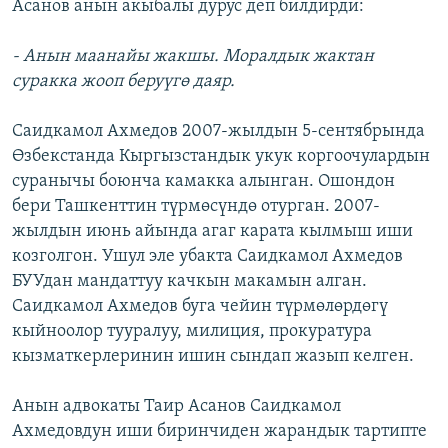
Асанов анын акыбалы дурус деп билдирди:
- Анын маанайы жакшы. Моралдык жактан
суракка жооп беруүгө даяр.
Саидкамол Ахмедов 2007-жылдын 5-сентябрында
Өзбекстанда Кыргызстандык укук коргоочулардын
суранычы боюнча камакка алынган. Ошондон
бери Ташкенттин түрмөсүндө отурган. 2007-
жылдын июнь айында агаг карата кылмыш иши
козголгон. Ушул эле убакта Саидкамол Ахмедов
БУУдан мандаттуу качкын макамын алган.
Саидкамол Ахмедов буга чейин түрмөлөрдөгү
кыйноолор тууралуу, милиция, прокуратура
кызматкерлеринин ишин сындап жазып келген.
Анын адвокаты Таир Асанов Саидкамол
Ахмедовдун иши биринчиден жарандык тартипте