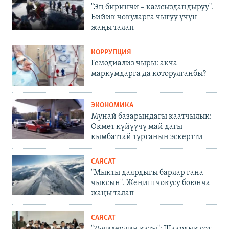
"Эң биринчи – камсыздандыруу".
Бийик чокуларга чыгуу үчүн
жаңы талап
КОРРУПЦИЯ
Гемодиализ чыры: акча
маркумдарга да которулганбы?
ЭКОНОМИКА
Мунай базарындагы каатчылык:
Өкмөт күйүүчү май дагы
кымбаттай турганын эскертти
САЯСАТ
"Мыкты даярдыгы барлар гана
чыксын". Жеңиш чокусу боюнча
жаңы талап
САЯСАТ
"75чилердин каты": Шаардык сот