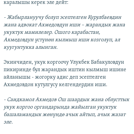
каралышы керек эле дейт:
- Жабырлануучу болуп эсептелген Курулбаевдин
жана адвокат Ахмедовдун иши – жарандык жана
укуктук мамилелер. Ошого карабастан,
Ахмедовдун үстүнөн кылмыш иши козголуп, ал
куугунтукка алынган.
Экинчиден, укук коргоочу Улукбек Бабакуловдун
пикиринде бул жарандык иштин кылмыш ишине
айланышы - жогорку адис деп эсептелген
Ахмедовдон кутулгусу келгендердин иши.
- Саидкамол Ахмедов Ош шаардык жана облусттык
укук коргоо органдарында жайылган укуктук
башаламандык жөнүндө ачык айтып, ачык жазат
эле.