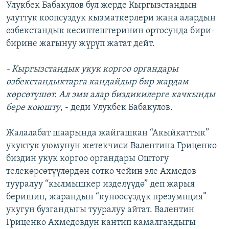
Улукбек Бабакулов бул жерде Кыргызстандын
улуттук коопсуздук кызматкерлери жана алардын
өзбекстандык кесиптештеринин ортосунда бири-
бирине жагынуу жүрүп жатат дейт.
- Кыргызстандык укук коргоо органдары
өзбекстандыктарга кандайдыр бир жардам
көрсөтүшөт. Ал эми алар биздикилерге качкынды
бере коюшту
, - деди Улукбек Бабакулов.
Жалалабат шаарында жайгашкан “Акыйкаттык”
укуктук уюмунун жетекчиси Валентина Гриценко
биздин укук коргоо органдары Оштогу
телекөрсөтүүлөрдөн сотко чейин эле Ахмедов
тууралуу “кылмышкер изделүүдө” деп жарыя
беришип, жарандын “кунөөсүздүк презумпция”
укугун бузгандыгы тууралуу айтат. Валентин
Гриценко Ахмедовдун кантип камалгандыгы