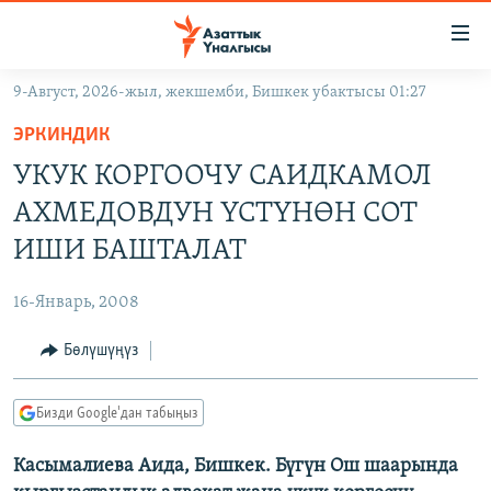
Линктер
Мазмунга
өтүңүз
9-Август, 2026-жыл, жекшемби, Бишкек убактысы 01:27
Навигацияга
ЖАҢЫЛЫКТАР
өтүңүз
ЭРКИНДИК
КЫРГЫЗСТАН
Издөөгө
УКУК КОРГООЧУ САИДКАМОЛ
салыңыз
ДҮЙНӨ
КЫРГЫЗСТАН
АХМЕДОВДУН ҮСТҮНӨН СОТ
УКРАИНА
САЯСАТ
ДҮЙНӨ
ИШИ БАШТАЛАТ
АТАЙЫН ИЛИКТӨӨ
ЭКОНОМИКА
БОРБОР АЗИЯ
16-Январь, 2008
ТВ ПРОГРАММАЛАР
МАДАНИЯТ
Бөлүшүңүз
ПОДКАСТ
БҮГҮН АЗАТТЫКТА
ӨЗГӨЧӨ ПИКИР
ЭКСПЕРТТЕР ТАЛДАЙТ
Бизди Google'дан табыңыз
БИЗ ЖАНА ДҮЙНӨ
Русский
Касымалиева Аида, Бишкек. Бүгүн Ош шаарында
ДАНИСТЕ