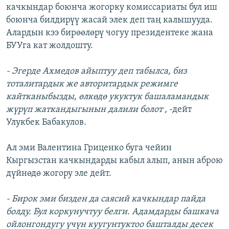
качкындар боюнча жогорку комиссариаты бул иш
боюнча билдирүү жасай элек деп таң калышууда.
Алардын кээ бирөөлөрү чогуу президентеке жана
БУУга кат жолдошту.
- Эгерде Ахмедов айыптуу деп табылса, биз
тоталитардык же авторитардык режимге
кайтканыбызды, өлкөдө укуктук башаламандык
жүрүп жаткандыгынын далили болот ,
-дейт
Улукбек Бабакулов.
Ал эми Валентина Гриценко буга чейин
Кыргызстан качкындарды кабыл алып, анын аброю
дүйнөдө жогору эле дейт.
- Бирок эми бизден да саясий качкындар пайда
болду. Бул коркунучтуу белги. Адамдарды башкача
ойлонгондугу үчүн куугунтуктоо башталды десек