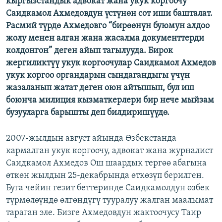
кыргызстандык адвокат жана укук коргоочу
ОНЛАЙН ШЕРИНЕ
ЭЖЕ-СИҢДИЛЕР
Саидкамол Ахмедовдун үстүнөн сот иши башталат.
Расмий түрдө Ахмедовго “бирөөнүн буюмун алдоо
АЗАТТЫК+
жолу менен алган жана жасалма документтерди
ЫҢГАЙСЫЗ СУРООЛОР
колдонгон” деген айып тагылууда. Бирок
жергиликтүү укук коргоочулар Саидкамол Ахмедов
укук коргоо органдарын сындагандыгы үчүн
ЭЕ/АРнун бардык сайттары
жазаланып жатат деген оюн айтышып, бул иш
боюнча милиция кызматкерлери бир нече мыйзам
бузууларга барышты деп билдиришүүдө.
2007-жылдын август айында Өзбекстанда
кармалган укук коргоочу, адвокат жана журналист
Саидкамол Ахмедов Ош шаардык тергөө абагына
өткөн жылдын 25-декабрында өткөзүп берилген.
Буга чейин гезит беттеринде Саидкамолдун өзбек
түрмөлөүндө өлгөндүгү тууралуу жалган маалымат
тараган эле. Бизге Ахмедовдун жактоочусу Таир