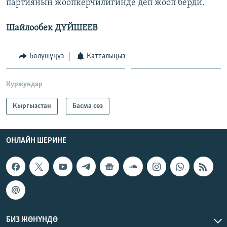
партиянын жоопкерчилигинде деп жооп берди.
Шайлообек ДҮЙШЕЕВ
Бөлүшүңүз
Катталыңыз
Куржундар
Кыргызстан
Басма сөз
ОНЛАЙН ШЕРИНЕ
БИЗ ЖӨНҮНДӨ