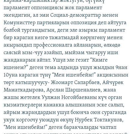
карама-каршылыктар жоктугун, бүгүнкү
парламент оппозициясы жок парламент
экендигин, ал эми Социал-демократтар менен
Комунисттер партияларын оппозиция деп айтууга
болбой тургандыгын, деги эле азыркы парламент
бир караган көзгө тажатмадай көрүнгөнү менен
акырындап профессионалга айланарын, өлкөдө
саясый ызы-чуу азайып, мыйзам чыгаруу иши
жанданарын айтат. Ушул эле гезит “Кимге
ишенем?” деген тема алдында ушул жылдын 9нан
10уна караган түнү “Мен ишенбейм!” акциясынын
төрт катышуучусу- Жоомарт Сапарбаев, Айчүрөк
Маматкадырова, Арслан Шаршеналиев, жана
жашы жетелек Уулжан Ногойбаеваны күч орган
кызматкерлери камакка алышканын эске салып,
айрым жарандардын ушул боюнча оюн сураганда
укук коргоочу уюмдун өкүлү Нурбек Токтакунов,
“Мен ишенбейм!” деген баракчаларды чаптап