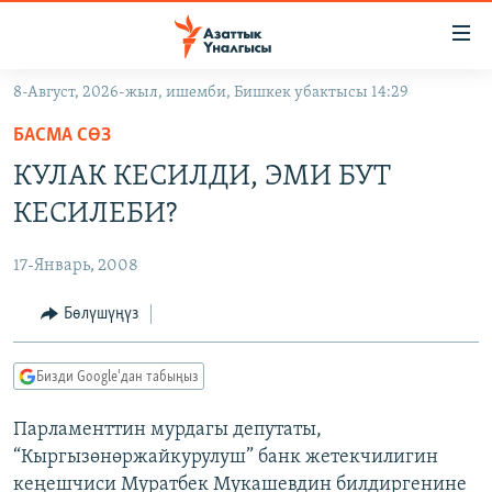
Линктер
Мазмунга
өтүңүз
8-Август, 2026-жыл, ишемби, Бишкек убактысы 14:29
Навигацияга
ЖАҢЫЛЫКТАР
өтүңүз
БАСМА СӨЗ
КЫРГЫЗСТАН
Издөөгө
КУЛАК КЕСИЛДИ, ЭМИ БУТ
салыңыз
ДҮЙНӨ
КЫРГЫЗСТАН
КЕСИЛЕБИ?
УКРАИНА
САЯСАТ
ДҮЙНӨ
17-Январь, 2008
АТАЙЫН ИЛИКТӨӨ
ЭКОНОМИКА
БОРБОР АЗИЯ
ТВ ПРОГРАММАЛАР
Бөлүшүңүз
МАДАНИЯТ
ПОДКАСТ
БҮГҮН АЗАТТЫКТА
Бизди Google'дан табыңыз
ӨЗГӨЧӨ ПИКИР
ЭКСПЕРТТЕР ТАЛДАЙТ
Парламенттин мурдагы депутаты,
БИЗ ЖАНА ДҮЙНӨ
Русский
“Кыргызөнөржайкурулуш” банк жетекчилигин
ДАНИСТЕ
кеңешчиси Муратбек Мукашевдин билдиргенине