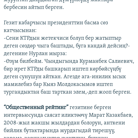
бербесин айтып берген.
Гезит кабарчысы президенттин басма сөз
катчысынан:
-Сени КТРдын жетекчиси болуп бер жатыптыр
деген сөздөр чыга баштады, буга кандай дейсиң?-
дегенине Нурлан мырза:
-Өзүм билбейм. Чындыгында Курманбек Салиевич,
бир ирет КТРды башкарып иштеп көрбөйсүңбү
деген сунушун айткан. Агезде ага-инилик ысык
мамилебиз бар Кыяз Молдокасымов иштеп
тургандыктан баш тарткан элем,-деп жооп берген.
“Общественный рейтинг”
гезитине берген
интервьюсунда саясат иликтөөчү Марат Казакбаев,
2008-жыл жакшы жылдардан болорун, анткени
бийлик бутактарында мурдагыдай тирешүү,