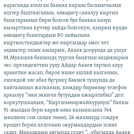
караганда аталган банкка каршы баскынчылык
ОНЛАЙН ШЕРИНЕ
ЭЖЕ-СИҢДИЛЕР
иштер башталганын, өлкөдөгү саналуу кыргыз
АЗАТТЫК+
банктарынын бири болгон бул банкка көзүн
ЫҢГАЙСЫЗ СУРООЛОР
кызартткан күчтөр пайда болгонун, азыркы күндө
өлкөдөгү банктардын 80 пайызына
кыргызстандыктар же кыргыздар эмес чет
ЭЕ/АРнун бардык сайттары
элдиктер ээлик кыларын, Акаев доорунда да ушул
М.Мукашев башында турган банктын акцияларын
экс-президенттин уулу Айдар Акаев тартып алуу
аракетин жасап, бирок ишке ашпай калганын,
ошондой эле абал бүгүнкү Бакиев тушунда да
кайталанып жатканын, кимдир бирөөлөр телефон
аркылуу “эми экинчи бутуңдан ажыратабыз” деп
коркутушканын, “Кыргызөнөржайкурулуш” банкы
91-жылдан бери карай өлкө казынасына 764
миллион сом салык төлөп, 26 миллиард сомдук
кредит берип келгенин окурмандардын эсине
салат. Макаланын аягында гезит “...убагында Акаев