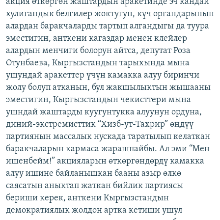
акция өткөргөн жаштардын аракетинде эч кандай
хулигандык белгилер жоктугун, күч органдарынын
алардан баракчаларды тартып алгандыгы да туура
эместигин, анткени кагаздар менен клейлер
алардын менчиги болорун айтса, депутат Роза
Отунбаева, Кыргызстандын тарыхында мына
ушундай аракеттер үчүн камакка алуу биринчи
жолу болуп атканын, бул жакшылыктын жышааны
эместигин, Кыргызстандын чекисттери мына
ушндай жаштарды куугунтукка алуунун ордуна,
диний-экстремисттик “Хизб-ут-Тахрир” өңдүү
партиянын массалык нускада таратылып келаткан
баракчаларын кармаса жарашпайбы. Ал эми “Мен
ишенбейм!” акцияларын өткөргөндөрдү камакка
алуу ишине байланышкан бааны азыр өлкө
саясатын аныктап жаткан бийлик партиясы
бериши керек, анткени Кыргызстандын
демократиялык жолдон артка кетиши ушул