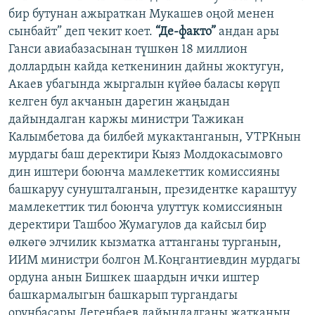
бир бутунан ажыраткан Мукашев оңой менен
сынбайт” деп чекит коет.
“Де-факто”
андан ары
Ганси авиабазасынан түшкөн 18 миллион
доллардын кайда кеткенинин дайны жоктугун,
Акаев убагында жыргалын күйөө баласы көрүп
келген бул акчанын дарегин жаңыдан
дайындалган каржы министри Тажикан
Калымбетова да билбей мукактанганын, УТРКнын
мурдагы баш деректири Кыяз Молдокасымовго
дин иштери боюнча мамлекеттик комиссияны
башкаруу сунушталганын, президентке караштуу
мамлекеттик тил боюнча улуттук комиссиянын
деректири Ташбоо Жумагулов да кайсыл бир
өлкөгө элчилик кызматка аттанганы турганын,
ИИМ министри болгон М.Коңгантиевдин мурдагы
ордуна анын Бишкек шаардын ички иштер
башкармалыгын башкарып тургандагы
орунбасары Дегенбаев дайындалганы жатканын