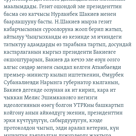
маалымдады. Гезит ошондой эле президенттин
басма сөз катчысы Нурланбек Шакиев менен
баарлашууну басты. Н.Шакиев мырза гезит
кабарчысынын суроолоруна жооп берип жатып,
айтылуу Чыңгызханды өз кезинде эл ичиндеги
татыктуу адамдарды өз тарабына тартып, досундай
кастарлаганын кыргыз президенти Бакиевге
окшоштурарын, Бакиев да кечээ эле өзүн оозго
алгыс сөздөр менен сындап келген Атамбаевди
премьер-министр кылып иштеткенин, Өмүрбек
Субаналиевди Нарынга губернатор кылганын,
Бакиев дегенде оозунан ак ит кирип, кара ит
чыккан Мелис Эшимкановго негизги
идеологиянын өзөгү болгон УТРКны башкартып
койгону анын айкөлдүгү экенин, президенттин
эрки күчтүүлүгүн, сабырдуулугун, кээде
протоколдон чыгып, элди аралап кетерин, күн
мурунтан даярдалган дүжүрлөрдү жактыра