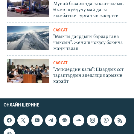
Мунай базарындагы каатчылык:
Өкмөт күйүүчү май дагы
кымбаттай турганын эскертти
САЯСАТ
"Мыкты даярдыгы барлар гана
чыксын". Жеңиш чокусу боюнча
жаңы талап
САЯСАТ
"75чилердин каты": Шаардык сот
тараптардын апелляция арызын
карайт
ОНЛАЙН ШЕРИНЕ