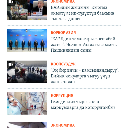
ЭКОНОМИКА
ЕАЭБдин жыйыны: Кыргыз
өкмөтү азык-түлүктүн баасына
тынчсызданат
БОРБОР АЗИЯ
"ЕАЭБдин талаптары сакталбай
жатат". Чолпон-Атадагы саммит,
Пашиняндын сыны
КООПСУЗДУК
"Эң биринчи – камсыздандыруу".
Бийик чокуларга чыгуу үчүн
жаңы талап
КОРРУПЦИЯ
Гемодиализ чыры: акча
маркумдарга да которулганбы?
ЭКОНОМИКА