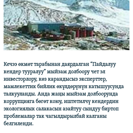
ОНЛАЙН ШЕРИНЕ
ЭЖЕ-СИҢДИЛЕР
АЗАТТЫК+
ЫҢГАЙСЫЗ СУРООЛОР
ЭЕ/АРнун бардык сайттары
Кечээ өкмөт тарабынан даярдалган “Пайдалуу
кендер тууралуу” мыйзам долбоору чет эл
инвесторлору, көз карандысыз эксперттер,
мамлекеттик бийлик өкүлдөрүнүн катышуусунда
талкууланды. Анда жаңы мыйзам долбоорунда
коррупцияга бөгөт коюу, иштетилчү кендердин
экологиялык салакасын азайтуу сындуу биртоп
проблемалар так чагылдырылбай калганы
белгиленди.