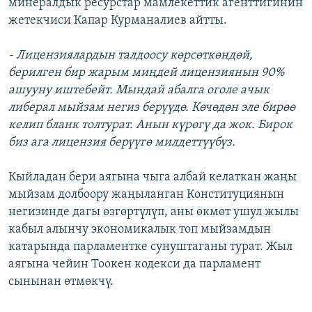
минералдык ресурстар мамлекеттик агенттигинин
жетекчиси Капар Курманалиев айтты.
- Лицензиялардын талдоосу көрсөткөндөй,
берилген бир жарым миңдей лицензиянын 90%
ашууну иштебейт. Мындай абалга оголе ачык
либерал мыйзам негиз берүүдө. Көчөдөн эле бирөө
келип бланк толтурат. Анын күрөгү да жок. Бирок
биз ага лицензия берүүгө милдеттүүбүз.
Кыйладан бери аягына чыга албай келаткан жаңы
мыйзам долбоору жаңыланган Конституциянын
негизинде дагы өзгөртүлүп, аны өкмөт ушул жылы
кабыл алынчу экономикалык топ мыйзамдын
катарында парламентке сунуштаганы турат. Жыл
аягына чейин Тоокен кодекси да парламент
сынынан өтмөкчү.