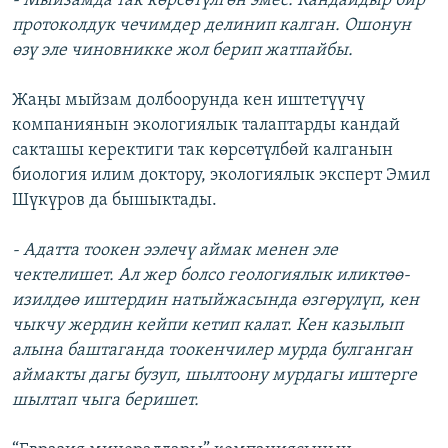
- Мыйзамда так көрсөтүлгөн эмес. Кандайдыр бир
протоколдук чечимдер делинип калган. Ошонун
өзү эле чиновникке жол берип жатпайбы.
Жаңы мыйзам долбоорунда кен иштетүүчү
компаниянын экологиялык талаптарды кандай
сакташы керектиги так көрсөтүлбөй калганын
биология илим доктору, экологиялык эксперт Эмил
Шүкүров да бышыктады.
- Адатта тоокен ээлечү аймак менен эле
чектелишет. Ал жер болсо геологиялык иликтөө-
изилдөө иштердин натыйжасында өзгөрүлүп, кен
чыкчу жердин кейпи кетип калат. Кен казылып
алына баштаганда тоокенчилер мурда булганган
аймакты дагы бузуп, шылтоону мурдагы иштерге
шылтап чыга беришет.