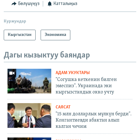
Бөлүшүңүз
Катталыңыз
Куржундар
Кыргызстан
Экономика
Дагы кызыктуу баяндар
АДАМ УКУКТАРЫ
"Согушка кеткенин билген
эмеспиз". Украинада эки
кыргызстандык окко учту
САЯСАТ
"15 млн долларлык мүлкүн берди".
Конгантиевди абактан алып
калган чечим