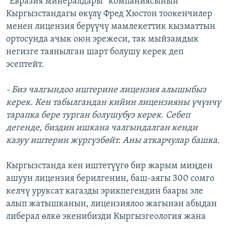
“Евразия минералдары” компаниясынын
Кыргызстандагы өкүлү Фред Хюстон тоокенчилер
менен лицензия берүүчү мамлекеттик кызматтын
ортосунда ачык оюн эрежеси, так мыйзамдык
негизге таянылган шарт болушу керек деп
эсептейт.
- Биз чалгындоо иштерине лицензия алышыбыз
керек. Кен табылгандан кийин лицензияны үчүнчү
тарапка бере турган болушубуз керек. Себеп
дегенде, биздин ишкана чалгындалган кенди
казуу иштерин жүргүзбөйт. Аны аткарчулар башка.
Кыргызстанда кен иштетүүгө бир жарым миңден
ашуун лицензия берилгенин, баш-аягы 300 сомго
келчү уруксат кагазды эрикпегендин баары эле
алып жатышканын, лицензиялоо жагынан абыдан
либерал өлкө экенибизди Кыргызгеология жана