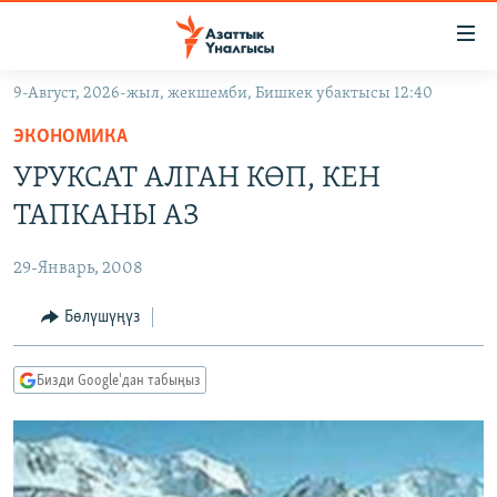
Линктер
Мазмунга
өтүңүз
9-Август, 2026-жыл, жекшемби, Бишкек убактысы 12:40
Навигацияга
ЖАҢЫЛЫКТАР
өтүңүз
ЭКОНОМИКА
КЫРГЫЗСТАН
Издөөгө
УРУКСАТ АЛГАН КӨП, КЕН
салыңыз
ДҮЙНӨ
КЫРГЫЗСТАН
ТАПКАНЫ АЗ
УКРАИНА
САЯСАТ
ДҮЙНӨ
29-Январь, 2008
АТАЙЫН ИЛИКТӨӨ
ЭКОНОМИКА
БОРБОР АЗИЯ
ТВ ПРОГРАММАЛАР
Бөлүшүңүз
МАДАНИЯТ
ПОДКАСТ
БҮГҮН АЗАТТЫКТА
Бизди Google'дан табыңыз
ӨЗГӨЧӨ ПИКИР
ЭКСПЕРТТЕР ТАЛДАЙТ
БИЗ ЖАНА ДҮЙНӨ
Русский
ДАНИСТЕ