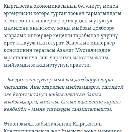
Кыргызстан экономикасынын бүгүнкүсү менен
эртеңкисин көтөрө турган тоокен тармагындагы
өкмөт менен ишкерлер ортосундагы укуктук
мамилени аныктоочу жаңы мыйзам долбоору
эларалык ишкерлер кеңеши тарабынан үчүнчү
ирет талкууланып отурат. Эларалык ишкерлер
кеңешинин төрагасы Азамат Мурзалиевдин
ырасташынча, иш-чаранын максаты жаңы
мыйзамды жакшыртуунун аракети.
- Биздин эксперттер мыйзам долбоорун карап
чыгышты. Аны эларалык мыйзамдарга, ошондой
эле Кыргызстанда кабыл алынган башка
мыйзамдарга, мисалы, Салык кодексине каршы
келбейби – мына ушуларды салыштырышты.
Өткөн жылы кабыл алынган Кыргызстан
Конституциясында жер байлыгы жеке менчикке