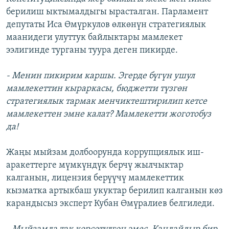
берилиш ыктымалдыгы ырасталган. Парламент
депутаты Иса Өмүркулов өлкөнүн стратегиялык
маанидеги улуттук байлыктары мамлекет
ээлигинде турганы туура деген пикирде.
- Менин пикирим каршы. Эгерде бүгүн ушул
мамлекеттин кыраркасы, бюджетти түзгөн
стратегиялык тармак менчиктештирилип кетсе
мамлекеттен эмне калат? Мамлекетти жоготобуз
да!
Жаңы мыйзам долбоорунда коррупциялык иш-
аракеттерге мүмкүндүк берчү жылчыктар
калганын, лицензия берүүчү мамлекеттик
кызматка артыкбаш укуктар берилип калганын көз
карандысыз эксперт Кубан Өмүралиев белгиледи.