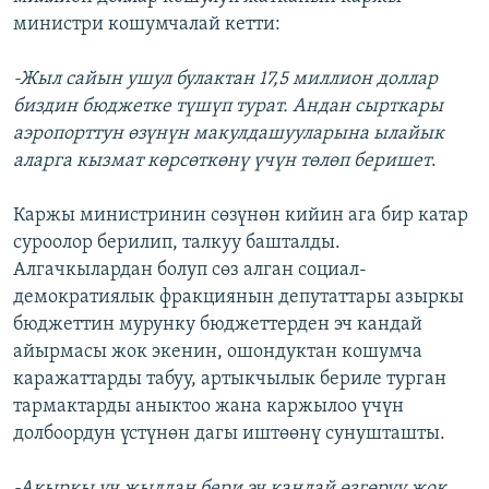
министри кошумчалай кетти:
-Жыл сайын ушул булактан 17,5 миллион доллар
биздин бюджетке түшүп турат. Андан сырткары
аэропорттун өзүнүн макулдашууларына ылайык
аларга кызмат көрсөткөнү үчүн төлөп беришет
.
Каржы министринин сөзүнөн кийин ага бир катар
суроолор берилип, талкуу башталды.
Алгачкылардан болуп сөз алган социал-
демократиялык фракциянын депутаттары азыркы
бюджеттин мурунку бюджеттерден эч кандай
айырмасы жок экенин, ошондуктан кошумча
каражаттарды табуу, артыкчылык бериле турган
тармактарды аныктоо жана каржылоо үчүн
долбоордун үстүнөн дагы иштөөнү сунушташты.
-Акыркы үч жылдан бери эч кандай өзгөрүү жок.