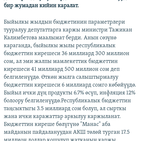
бир жумадан кийин каралат.
Быйылкы жылдын бюджетинин параметрлери
тууралуу депутаттарга каржы министри Тажикан
Калимбетова маалымат берди. Анын сөзүнө
караганда, быйылкы жылы республикалык
бюджеттин кирешеси 36 миллиард 300 миллион
сом, ал эми жалпы мамлекеттик бюджеттин
кирешеси 41 миллиард 500 миллион сом деп
белгиленүүдө. Өткөн жылга салыштырмалуу
бюджеттин кирешеси 6 миллиард сомго көбөйүүдө.
Быйыл ички дүң продукты 6.7% өсүп, инфляция 12%
болоору белгиленүүдө.Республикалык бюджеттин
таңсыктыгы 3.5 миллиард сом болуп, ал сырткы
жана ички каражаттар аркылуу каржыланат.
Бюджеттин киреше бөлүгүнө "Манас" аба
майданын пайдалануудан АКШ төлөй турган 17.5
миллион доллар кошулуп жатканын каржы