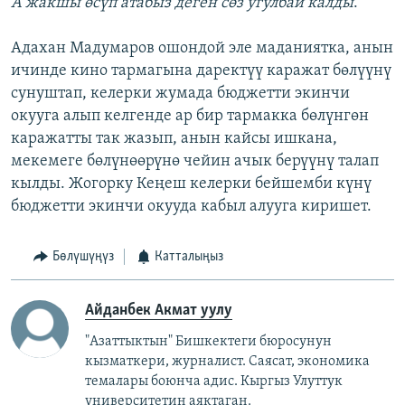
А жакшы өсүп атабыз деген сөз угулбай калды
.
Адахан Мадумаров ошондой эле маданиятка, анын
ичинде кино тармагына даректүү каражат бөлүүнү
сунуштап, келерки жумада бюджетти экинчи
окууга алып келгенде ар бир тармакка бөлүнгөн
каражатты так жазып, анын кайсы ишкана,
мекемеге бөлүнөөрүнө чейин ачык берүүнү талап
кылды. Жогорку Кеңеш келерки бейшемби күнү
бюджетти экинчи окууда кабыл алууга киришет.
Бөлүшүңүз
Катталыңыз
Айданбек Акмат уулу
"Азаттыктын" Бишкектеги бюросунун
кызматкери, журналист. Саясат, экономика
темалары боюнча адис. Кыргыз Улуттук
университетин аяктаган.