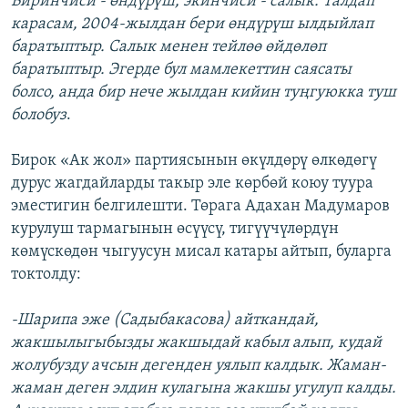
Биринчиси - өндүрүш, экинчиcи - салык. Талдап
карасам, 2004-жылдан бери өндүрүш ылдыйлап
баратыптыр. Салык менен тейлөө өйдөлөп
баратыптыр. Эгерде бул мамлекеттин саясаты
болсо, анда бир нече жылдан кийин туңгуюкка туш
болобуз
.
Бирок «Ак жол» партиясынын өкүлдөрү өлкөдөгү
дурус жагдайларды такыр эле көрбөй коюу туура
эместигин белгилешти. Төрага Адахан Мадумаров
курулуш тармагынын өсүүсү, тигүүчүлөрдүн
көмүскөдөн чыгуусун мисал катары айтып, буларга
токтолду:
-Шарипа эже (Садыбакасова) айткандай,
жакшылыгыбызды жакшыдай кабыл алып, кудай
жолубузду ачсын дегенден уялып калдык. Жаман-
жаман деген элдин кулагына жакшы угулуп калды.