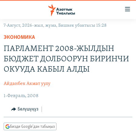
Линктер
Мазмунга
өтүңүз
7-Август, 2026-жыл, жума, Бишкек убактысы 15:28
Навигацияга
ЖАҢЫЛЫКТАР
өтүңүз
ЭКОНОМИКА
КЫРГЫЗСТАН
Издөөгө
ПАРЛАМЕНТ 2008-ЖЫЛДЫН
салыңыз
ДҮЙНӨ
КЫРГЫЗСТАН
БЮДЖЕТ ДОЛБООРУН БИРИНЧИ
УКРАИНА
САЯСАТ
ДҮЙНӨ
ОКУУДА КАБЫЛ АЛДЫ
АТАЙЫН ИЛИКТӨӨ
ЭКОНОМИКА
БОРБОР АЗИЯ
Айданбек Акмат уулу
ТВ ПРОГРАММАЛАР
МАДАНИЯТ
1-Февраль, 2008
ПОДКАСТ
БҮГҮН АЗАТТЫКТА
ӨЗГӨЧӨ ПИКИР
ЭКСПЕРТТЕР ТАЛДАЙТ
Бөлүшүңүз
БИЗ ЖАНА ДҮЙНӨ
Русский
Бизди Google'дан табыңыз
ДАНИСТЕ