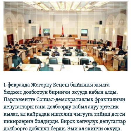
ОНЛАЙН ШЕРИНЕ
ЭЖЕ-СИҢДИЛЕР
АЗАТТЫК+
ЫҢГАЙСЫЗ СУРООЛОР
ЭЕ/АРнун бардык сайттары
1-февралда Жогорку Кеңеш быйылкы жылга
бюджет долбоорун биринчи окууда кабыл алды.
Парламентте Социал-демократиялык фракциянын
депутаттары гана долбоорду кабыл алуу эртелик
кылат, ал кайрадан иштелип чыгууга тийиш деген
пикирлерин билдирди. Бирок көпчүлүк депутаттар
долбоорго добушун берди. Эми ал экинчи окууда