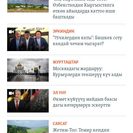
Өзбекстандан Кыргызстанга
өткөн айылдарда каттоо иши
башталды
ЭРКИНДИК
"75чилердин каты": Бишкек соту
кандай чечим чыгарат?
ЖУРТТАШТАР
Москвадагы жардыруу:
Курьерлерди текшерүү күч алды
ЭЛ ҮНҮ
Өкмөт күйүүчү майдын баасы
дагы көтөрүлөрүн эскертти
САЯСАТ
Жетим-Тоо: Темир кендин