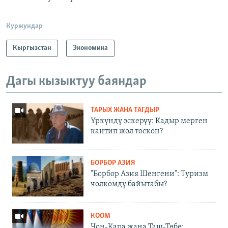
Куржундар
Кыргызстан
Экономика
Дагы кызыктуу баяндар
ТАРЫХ ЖАНА ТАГДЫР
Үркүндү эскерүү: Кадыр мерген
кантип жол тоскон?
БОРБОР АЗИЯ
"Борбор Азия Шенгени": Туризм
чөлкөмдү байытабы?
КООМ
Чоң-Кара жана Таш-Төбө: