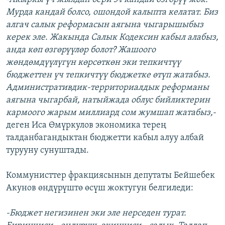
Мурда кандай болсо, ошондой калыпта келатат. Биз
алгач салык реформасын аягына чыгарышыбыз
керек эле. Жакында Салык Кодексин кабыл алабыз,
анда көп өзгөрүүлөр болот? Жашоого
жөндөмдүүлүгүн көрсөткөн эки тепкичтүү
бюджеттен үч тепкичтүү бюджетке өтүп жатабыз.
Административдик-территориалдык реформаны
аягына чыгарбай, натыйжада облус бийликтерин
кармоого жарым миллиард сом жумшап жатабыз,-
деген Иса Өмүркулов экономика терең
талданбагандыктан бюджетти кабыл алуу албай
турууну сунуштады.
Коммунисттер фракциясынын депутаты Бейшебек
Акунов өндүрүштө өсүш жоктугун белгиледи:
-Бюджет негизинен эки эле нерседен турат.