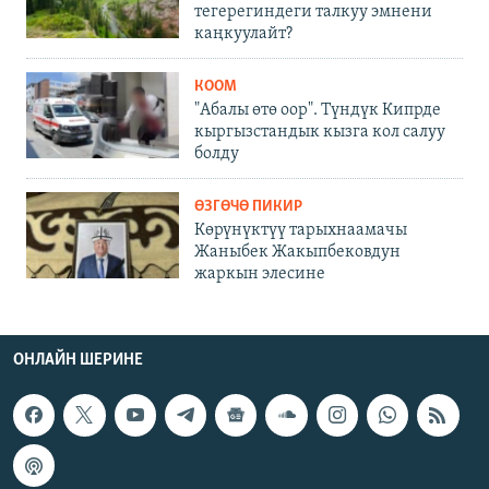
тегерегиндеги талкуу эмнени
каңкуулайт?
КООМ
"Абалы өтө оор". Түндүк Кипрде
кыргызстандык кызга кол салуу
болду
ӨЗГӨЧӨ ПИКИР
Көрүнүктүү тарыхнаамачы
Жаныбек Жакыпбековдун
жаркын элесине
ОНЛАЙН ШЕРИНЕ