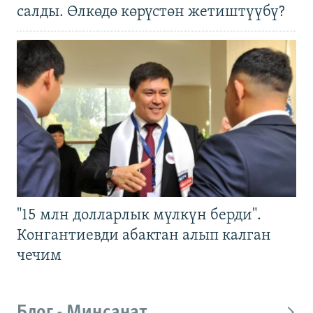
салды. Өлкөдө көрүстөн жетиштүүбү?
"15 млн долларлык мүлкүн берди".
Конгантиевди абактан алып калган
чечим
Блог - Миңсанат