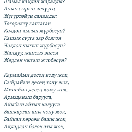
Шамал кайдан жаралды?
Анын сырын чечүүгө,
Жүгүртөйүн санамды:
Төгөрөктү каптаган
Көлдөн чыгып жүрбөсүн?
Кашык сууга зар болгон
Чөлдөн чыгып жүрбөсүн?
Жандуу, жансыз энеси
Жерден чыгып жүрбөсүн?
Кармайын десең колу жок,
Сыйрайын десең тону жок,
Минейин десең кому жок,
Арызданып барууга,
Айыбын айтып калууга
Башкарган аны чоңу жок,
Байкап көрсөм башы жок,
Айдардан бөлөк аты жок,