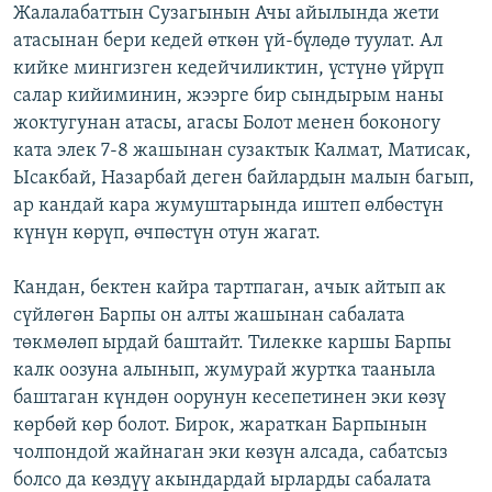
Жалалабаттын Сузагынын Ачы айылында жети
атасынан бери кедей өткөн үй-бүлөдө туулат. Ал
кийке мингизген кедейчиликтин, үстүнө үйрүп
салар кийиминин, жээрге бир сындырым наны
жоктугунан атасы, агасы Болот менен боконогу
ката элек 7-8 жашынан сузактык Калмат, Матисак,
Ысакбай, Назарбай деген байлардын малын багып,
ар кандай кара жумуштарында иштеп өлбөстүн
күнүн көрүп, өчпөстүн отун жагат.
Кандан, бектен кайра тартпаган, ачык айтып ак
сүйлөгөн Барпы он алты жашынан сабалата
төкмөлөп ырдай баштайт. Тилекке каршы Барпы
калк оозуна алынып, жумурай журтка тааныла
баштаган күндөн оорунун кесепетинен эки көзү
көрбөй көр болот. Бирок, жараткан Барпынын
чолпондой жайнаган эки көзүн алсада, сабатсыз
болсо да көздүү акындардай ырларды сабалата