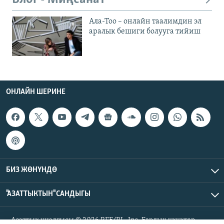
Ала-Тоо – онлайн таалимдин эл
аралык бешиги болууга тийиш
ОНЛАЙН ШЕРИНЕ
БИЗ ЖӨНҮНДӨ
"АЗАТТЫКТЫН" САНДЫГЫ
Азаттык үналгысы © 2026 RFE/RL, Inc. Бардык укуктар