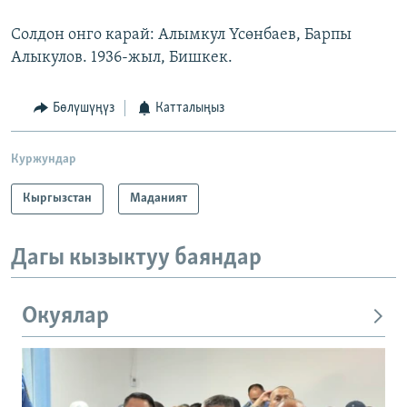
Солдон онго карай: Алымкул Үсөнбаев, Барпы
Алыкулов. 1936-жыл, Бишкек.
Бөлүшүңүз
Катталыңыз
Куржундар
Кыргызстан
Маданият
Дагы кызыктуу баяндар
Окуялар