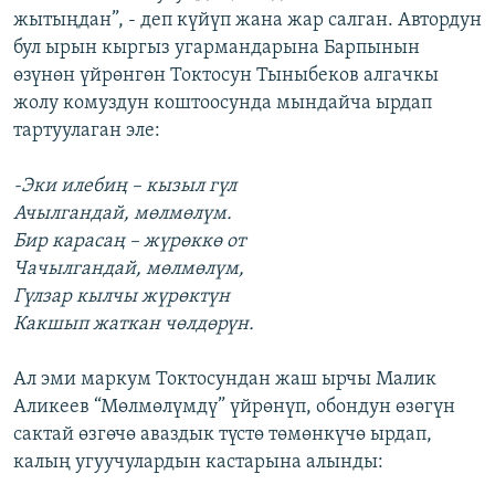
жытыңдан”, - деп күйүп жана жар салган. Автордун
бул ырын кыргыз угармандарына Барпынын
өзүнөн үйрөнгөн Токтосун Тыныбеков алгачкы
жолу комуздун коштоосунда мындайча ырдап
тартуулаган эле:
-Эки илебиң – кызыл гүл
Ачылгандай, мөлмөлүм.
Бир карасаң – жүрөккө от
Чачылгандай, мөлмөлүм,
Гүлзар кылчы жүрөктүн
Какшып жаткан чөлдөрүн.
Ал эми маркум Токтосундан жаш ырчы Малик
Аликеев “Мөлмөлүмдү” үйрөнүп, обондун өзөгүн
сактай өзгөчө аваздык түстө төмөнкүчө ырдап,
калың угуучулардын кастарына алынды: