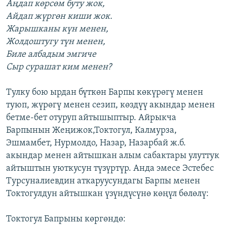
Аңдап көрсөм буту жок,
Айдап жүргөн киши жок.
Жарышканы күн менен,
Жолдоштугу түн менен,
Биле албадым эмгиче
Сыр сурашат ким менен?
Тулку бою ырдан бүткөн Барпы көкүрөгү менен
туюп, жүрөгү менен сезип, көздүү акындар менен
бетме-бет отуруп айтышыптыр. Айрыкча
Барпынын Жеңижок,Токтогул, Калмурза,
Эшмамбет, Нурмолдо, Назар, Назарбай ж.б.
акындар менен айтышкан алым сабактары улуттук
айтыштын уюткусун түзүртүр. Анда эмесе Эстебес
Турсуналиевдин аткаруусундагы Барпы менен
Токтогулдун айтышкан үзүндүсүнө көңүл бөлөлү:
Токтогул Бапрыны көргөндө: