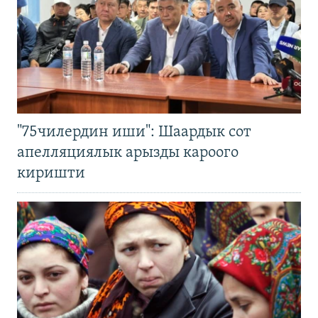
"75чилердин иши": Шаардык сот
апелляциялык арызды кароого
киришти