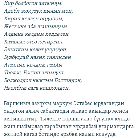
Кир болбогон алтынды.
Адеби жокутук кылып мен,
Кирип келген өңдөнөм,
Жеткиче аба шашылдым
Алдыңа келдим келделең
Каталык өтсө кечиргин,
Эшитким келет үнүңдөн
Булбулдай назик тилиңден
Аттанып келдим атайы
Төөлөс, Бостон элимден.
Болжолдоп чыктым Бостондон,
Насибим сага кошкондон.
Барпынын азыркы маркум Эстебес ырдагандай
ондогон алым сабактарды залкар акындар менен
айтышыптыр. Тилекке каршы алар бүгүнкү күндө
жаш шайырлар тарабынан ырдалбай угармандарга
жетпей кагаз бетинде арабөк калып келүүдө.