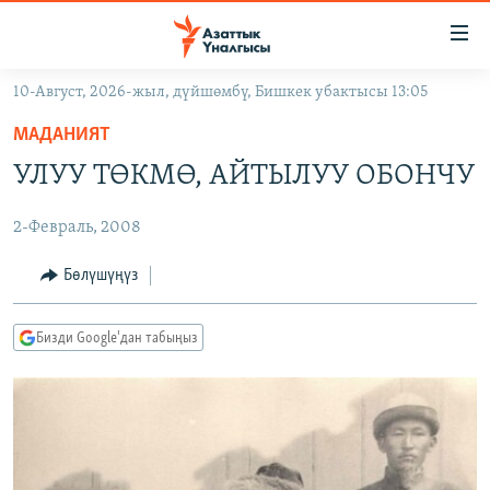
Линктер
Мазмунга
өтүңүз
10-Август, 2026-жыл, дүйшөмбү, Бишкек убактысы 13:05
Навигацияга
ЖАҢЫЛЫКТАР
өтүңүз
МАДАНИЯТ
КЫРГЫЗСТАН
Издөөгө
УЛУУ ТӨКМӨ, АЙТЫЛУУ ОБОНЧУ
салыңыз
ДҮЙНӨ
КЫРГЫЗСТАН
2-Февраль, 2008
УКРАИНА
САЯСАТ
ДҮЙНӨ
АТАЙЫН ИЛИКТӨӨ
ЭКОНОМИКА
БОРБОР АЗИЯ
Бөлүшүңүз
ТВ ПРОГРАММАЛАР
МАДАНИЯТ
Бизди Google'дан табыңыз
ПОДКАСТ
БҮГҮН АЗАТТЫКТА
ӨЗГӨЧӨ ПИКИР
ЭКСПЕРТТЕР ТАЛДАЙТ
БИЗ ЖАНА ДҮЙНӨ
Русский
ДАНИСТЕ