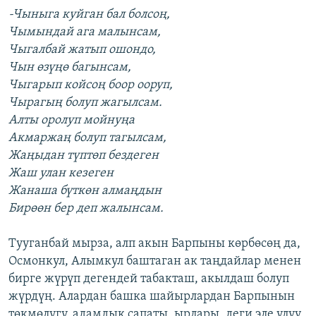
-Чыныга куйган бал болсоң,
Чымындай ага малынсам,
Чыгалбай жатып ошондо,
Чын өзүңө багынсам,
Чыгарып койсоң боор ооруп,
Чырагың болуп жагылсам.
Алты оролуп мойнуңа
Акмаржаң болуп тагылсам,
Жаңыдан түптөп бездеген
Жаш улан кезеген
Жанаша бүткөн алмаңдын
Бирөөн бер деп жалынсам.
Тууганбай мырза, алп акын Барпыны көрбөсөң да,
Осмонкул, Алымкул баштаган ак таңдайлар менен
бирге жүрүп дегендей табакташ, акылдаш болуп
жүрдүң. Алардан башка шайырлардан Барпынын
төкмөлүгү, адамдык сапаты, ырлары, деги эле улуу