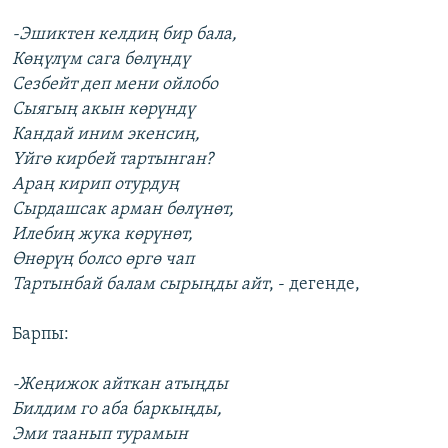
-Эшиктен келдиң бир бала,
Көңүлүм сага бөлүндү
Сезбейт деп мени ойлобо
Сыягың акын көрүндү
Кандай иним экенсиң,
Үйгө кирбей тартынган?
Араң кирип отурдуң
Сырдашсак арман бөлүнөт,
Илебиң жука көрүнөт,
Өнөрүң болсо өргө чап
Тартынбай балам сырыңды айт
, - дегенде,
Барпы:
-Жеңижок айткан атыңды
Билдим го аба баркыңды,
Эми таанып турамын