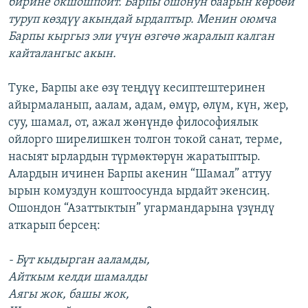
бирине окшошпойт. Барпы ошонун баарын көрбөй
туруп көздүү акындай ырдаптыр. Менин оюмча
Барпы кыргыз эли үчүн өзгөчө жаралып калган
кайталангыс акын.
Туке, Барпы аке өзү теңдүү кесиптештеринен
айырмаланып, аалам, адам, өмүр, өлүм, күн, жер,
суу, шамал, от, ажал жөнүндө философиялык
ойлорго ширелишкен толгон токой санат, терме,
насыят ырлардын түрмөктөрүн жаратыптыр.
Алардын ичинен Барпы акенин “Шамал” аттуу
ырын комуздун коштоосунда ырдайт экенсиң.
Ошондон “Азаттыктын” угармандарына үзүндү
аткарып берсең:
- Бүт кыдырган ааламды,
Айткым келди шамалды
Аягы жок, башы жок,