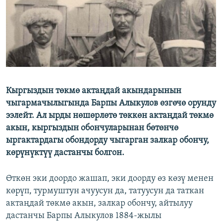
ОНЛАЙН ШЕРИНЕ
ЭЖЕ-СИҢДИЛЕР
АЗАТТЫК+
ЫҢГАЙСЫЗ СУРООЛОР
ЭЕ/АРнун бардык сайттары
Кыргыздын төкмө актаңдай акындарынын
чыгармачылыгында Барпы Алыкулов өзгөчө орунду
ээлейт. Ал ырды нөшөрлөтө төккөн актаңдай төкмө
акын, кыргыздын обончуларынан бөтөнчө
ыргактардагы обондорду чыгарган залкар обончу,
көрүнүктүү дастанчы болгон.
Өткөн эки доордо жашап, эки доорду өз көзү менен
көрүп, турмуштун ачуусун да, татуусун да таткан
актаңдай төкмө акын, залкар обончу, айтылуу
дастанчы Барпы Алыкулов 1884-жылы