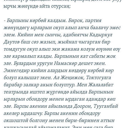
ырчы жөнүндө айта отурсаң:
- Барпыны көрбөй калдым. Бирок, партия
жөнүндөгү ырларын окуп алып анча баалачу эмес
элем. Кийин мен сынчы, адабиятчы Кадыркул
Даутов баш сөз жазып, жыйнап чыгарган бир
томдугун окуп алып эки жакама колум өзүнөн өзү
эле кармалып калды. Барпынын кат сабаты жок
эле. Булардын уругун Намаскөр дешет экен.
Эмнегедир кийин алардын көздөрү көрбөй көр
болуп калышат экен. Ал Жеңижок, Токтогулга
барабар залкар акын болуптур. Мен Жалалабат
театрында иштеп жүргөндө айылда Барпынын
ырларын обондору менен ырдаган адамдар көп
эле. Барпы акенин айылында Доорон, Тууганбай
акелер ырдашчу. Барпы акенин обондору
окшоштой болгону менен бири-биринен аттын
кашкасындай айырмаланат. Эми мен сага бир