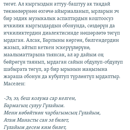
төгөт. Ал кыргыздын аттуу-баштуу ак таңдай
төкмөлөрүнөн өзгөчө айырмаланып, ырларын эч
бир элдик музыкалык аспаптардын коштоосуз
ичкилик кыргыздардын обонунда, сөздөрүн да
ичкиликтердин диалектисинде нөшөрлөтө төгүп
ырдаган. Алсак, Барпыны көргөн, билгендердин
жазып, айтып кеткен эскерүүлөрүнө,
маалыматтарына таянсак, ал ар дайым оң
бөйрөгүн таянып, ырдаган сайын обдулуп-обдулуп
шабырата төгүп, ар бир ырынын маңызына
жараша обонун да кубултуп түрлөнтүп ырдаптыр.
Маселен:
-Ээ, ээ, беш колума сар келген,
Бармагың сулуу Гүлайым.
Мени көбөйткөн чарбагымсың Гүлайым,
Атам Манасты сан эл билет,
Гүлайым десем ким билет,