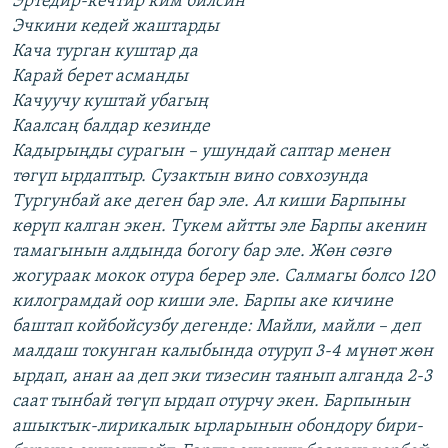
Эртедир-кечтир ким билсин
Эчкини кедей жаштарды
Кача турган куштар да
Карай берет асманды
Качуучу куштай убагың
Каалсаң балдар кезинде
Кадырыңды сурагын – ушундай саптар менен
төгүп ырдаптыр. Сузактын вино совхозунда
Тургунбай аке деген бар эле. Ал киши Барпыны
көрүп калган экен. Тукем айтты эле Барпы акенин
тамагынын алдында богогу бар эле. Жөн сөзгө
жогураак мокок отура берер эле. Салмагы болсо 120
килограмдай оор киши эле. Барпы аке кичине
баштап койбойсузбу дегенде: Майли, майли – деп
малдаш токунган калыбында отуруп 3-4 мүнөт жөн
ырдап, анан аа деп эки тизесин таянып алганда 2-3
саат тынбай төгүп ырдап отурчу экен. Барпынын
ашыктык-лирикалык ырларынын обондору бири-