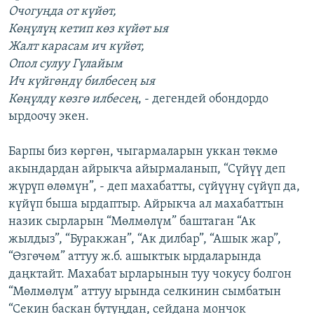
Очогуңда от күйөт,
Көңүлүң кетип көз күйөт ыя
Жалт карасам ич күйөт,
Опол сулуу Гүлайым
Ич күйгөндү билбесең ыя
Көңүлдү көзгө илбесең
, - дегендей обондордо
ырдоочу экен.
Барпы биз көргөн, чыгармаларын уккан төкмө
акындардан айрыкча айырмаланып, “Сүйүү деп
жүрүп өлөмүн”, - деп махабатты, сүйүүнү сүйүп да,
күйүп быша ырдаптыр. Айрыкча ал махабаттын
назик сырларын “Мөлмөлүм” баштаган “Ак
жылдыз”, “Буракжан”, “Ак дилбар”, “Ашык жар”,
“Өзгөчөм” аттуу ж.б. ашыктык ырдаларында
даңктайт. Махабат ырларынын туу чокусу болгон
“Мөлмөлүм” аттуу ырында селкинин сымбатын
“Секин баскан бутуңдан, сейдана мончок