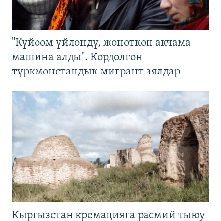
"Күйөөм үйлөндү, жөнөткөн акчама
машина алды". Кордолгон
түркмөнстандык мигрант аялдар
Кыргызстан кремацияга расмий тыюу