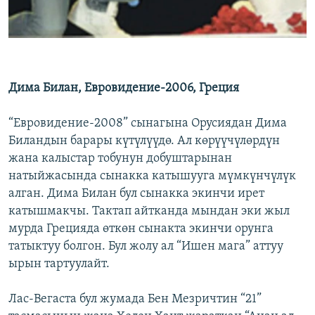
Дима Билан, Евровидение-2006, Греция
“Евровидение-2008” сынагына Орусиядан Дима
Биландын барары күтүлүүдө. Ал көрүүчүлөрдүн
жана калыстар тобунун добуштарынан
натыйжасында сынакка катышууга мүмкүнчүлүк
алган. Дима Билан бул сынакка экинчи ирет
катышмакчы. Тактап айтканда мындан эки жыл
мурда Грецияда өткөн сынакта экинчи орунга
татыктуу болгон. Бул жолу ал “Ишен мага” аттуу
ырын тартуулайт.
Лас-Вегаста бул жумада Бен Мезричтин “21”