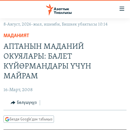
Линктер
Мазмунга
өтүңүз
8-Август, 2026-жыл, ишемби, Бишкек убактысы 10:14
Навигацияга
ЖАҢЫЛЫКТАР
өтүңүз
МАДАНИЯТ
КЫРГЫЗСТАН
Издөөгө
АПТАНЫН МАДАНИЙ
салыңыз
ДҮЙНӨ
КЫРГЫЗСТАН
ОКУЯЛАРЫ: БАЛЕТ
УКРАИНА
САЯСАТ
ДҮЙНӨ
КҮЙӨРМАНДАРЫ ҮЧҮН
АТАЙЫН ИЛИКТӨӨ
ЭКОНОМИКА
БОРБОР АЗИЯ
МАЙРАМ
ТВ ПРОГРАММАЛАР
МАДАНИЯТ
16-Март, 2008
ПОДКАСТ
БҮГҮН АЗАТТЫКТА
Бөлүшүңүз
ӨЗГӨЧӨ ПИКИР
ЭКСПЕРТТЕР ТАЛДАЙТ
БИЗ ЖАНА ДҮЙНӨ
Русский
Бизди Google'дан табыңыз
ДАНИСТЕ