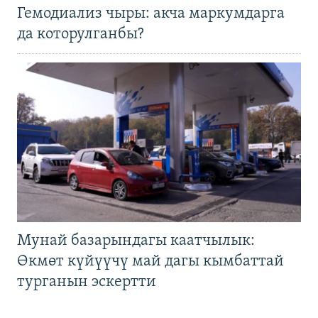
Гемодиализ чыры: акча маркумдарга
да которулганбы?
Мунай базарындагы каатчылык:
Өкмөт күйүүчү май дагы кымбаттай
турганын эскертти