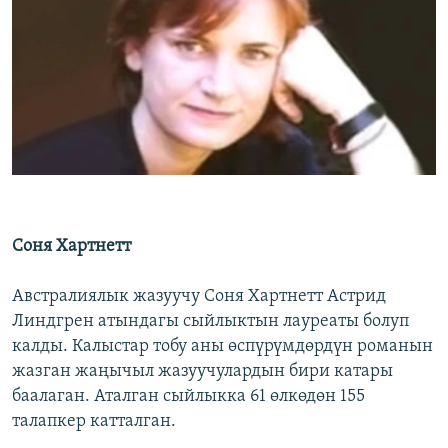
Соня Хартнетт
Австралиялык жазуучу Соня Хартнетт Астрид
Линдгрен атындагы сыйлыктын лауреаты болуп
калды. Калыстар тобу аны өспүрүмдөрдүн романын
жазган жаңычыл жазуучулардын бири катары
баалаган. Аталган сыйлыкка 61 өлкөдөн 155
талапкер катталган.