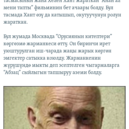
тасмасынын жана Хелен Хант жараткан “Анан ал
мени тапты” фильминин бет ачаары болду. Бул
тасмада Хант өзү да катышып, окутуучунун ролун
жараткан.
Бул жумада Москвада “Орусиянын китептери”
көргөзмө жарманкеси өттү. Он биринчи ирет
уюштурулган иш-чарада жаңы жарык көргөн
эмгектер сатыкка коюлду. Жарманкенин
жүрүшүндө мыкты деп эсептелген чыгармаларга
“Абзац” сыйлыгын тапшыруу аземи болду.