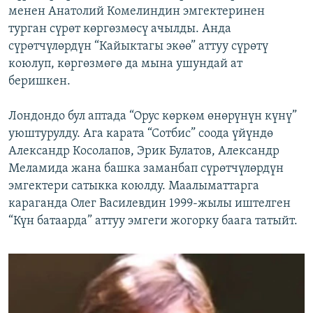
менен Анатолий Комелиндин эмгектеринен
турган сүрөт көргөзмөсү ачылды. Анда
сүрөтчүлөрдүн “Кайыктагы экөө” аттуу сүрөтү
коюлуп, көргөзмөгө да мына ушундай ат
беришкен.
Лондондо бул аптада “Орус көркөм өнөрүнүн күнү”
уюштурулду. Ага карата “Сотбис” соода үйүндө
Александр Косолапов, Эрик Булатов, Александр
Меламида жана башка заманбап сүрөтчүлөрдүн
эмгектери сатыкка коюлду. Маалыматтарга
караганда Олег Василевдин 1999-жылы иштелген
“Күн батаарда” аттуу эмгеги жогорку баага татыйт.