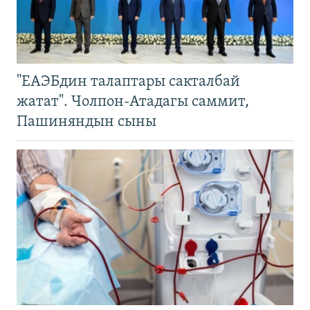
"ЕАЭБдин талаптары сакталбай
жатат". Чолпон-Атадагы саммит,
Пашиняндын сыны