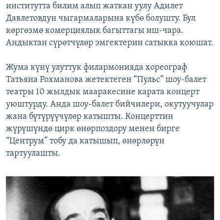
институтта билим алып жаткан уулу Адилет
Давлетовдун чыгармаларына күбө болушту. Бул
көргөзмө комерциялык багыттагы иш-чара.
Андыктан сүрөтчүлөр эмгектерин сатыкка коюшат.
Жума күнү улуттук филармонияда хореограф
Татьяна Рохманова жетектеген “Пульс” шоу-балет
театры 10 жылдык мааракесине карата концерт
уюштурду. Анда шоу-балет бийчилери, окутуучулар
жана бүтүрүүчүлөр катышты. Концерттин
жүрүшүндө цирк өнөрпоздору менен бирге
“Центрум” тобу да катышып, өнөрлөрүн
тартуулашты.