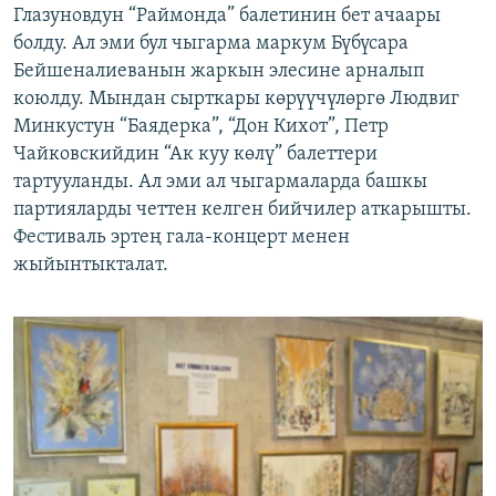
Глазуновдун “Раймонда” балетинин бет ачаары
болду. Ал эми бул чыгарма маркум Бүбүсара
Бейшеналиеванын жаркын элесине арналып
коюлду. Мындан сырткары көрүүчүлөргө Людвиг
Минкустун “Баядерка”, “Дон Кихот”, Петр
Чайковскийдин “Ак куу көлү” балеттери
тартууланды. Ал эми ал чыгармаларда башкы
партияларды четтен келген бийчилер аткарышты.
Фестиваль эртең гала-концерт менен
жыйынтыкталат.