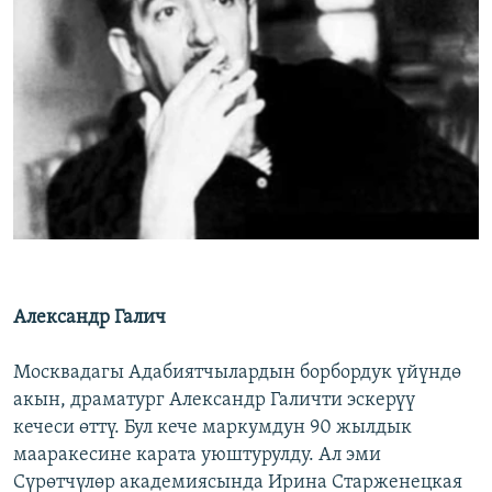
Александр Галич
Москвадагы Адабиятчылардын борбордук үйүндө
акын, драматург Александр Галичти эскерүү
кечеси өттү. Бул кече маркумдун 90 жылдык
мааракесине карата уюштурулду. Ал эми
Сүрөтчүлөр академиясында Ирина Старженецкая