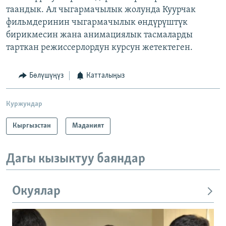
таандык. Ал чыгармачылык жолунда Куурчак
фильмдеринин чыгармачылык өндүрүштүк
бирикмесин жана анимациялык тасмаларды
тарткан режиссерлордун курсун жетектеген.
Бөлүшүңүз
Катталыңыз
Куржундар
Кыргызстан
Маданият
Дагы кызыктуу баяндар
Окуялар