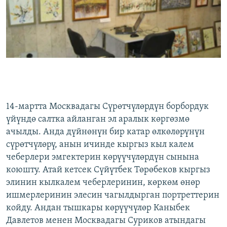
14-мартта Москвадагы Сүрөтчүлөрдүн борбордук
үйүндө салтка айланган эл аралык көргөзмө
ачылды. Анда дүйнөнүн бир катар өлкөлөрүнүн
сүрөтчүлөрү, анын ичинде кыргыз кыл калем
чеберлери эмгектерин көрүүчүлөрдүн сынына
коюшту. Атай кетсек Сүйүтбек Төрөбеков кыргыз
элинин кылкалем чеберлеринин, көркөм өнөр
ишмерлеринин элесин чагылдырган портреттерин
койду. Андан тышкары көрүүчүлөр Каныбек
Давлетов менен Москвадагы Суриков атындагы