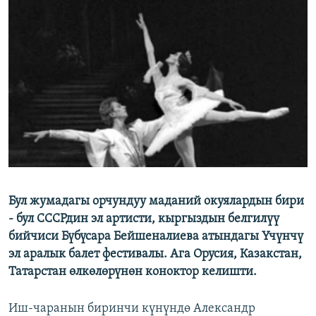
ОНЛАЙН ШЕРИНЕ
ЭЖЕ-СИҢДИЛЕР
АЗАТТЫК+
ЫҢГАЙСЫЗ СУРООЛОР
ЭЕ/АРнун бардык сайттары
Бул жумадагы орчундуу маданий окуялардын бири
- бул СССРдин эл артисти, кыргыздын белгилүү
бийчиси Бүбүсара Бейшеналиева атындагы Үчүнчү
эл аралык балет фестивалы. Ага Орусия, Казакстан,
Татарстан өлкөлөрүнөн коноктор келишти.
Иш-чаранын биринчи күнүндө Александр