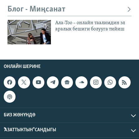
Блог - Миңсанат
Ала-Тоо – онлайн таалимдин эл
аралык бешиги болууга тийиш
ОНЛАЙН ШЕРИНЕ
БИЗ ЖӨНҮНДӨ
"АЗАТТЫКТЫН" САНДЫГЫ