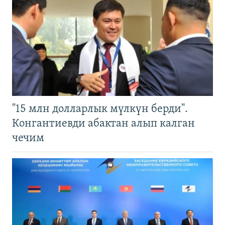
"15 млн долларлык мүлкүн берди".
Конгантиевди абактан алып калган
чечим