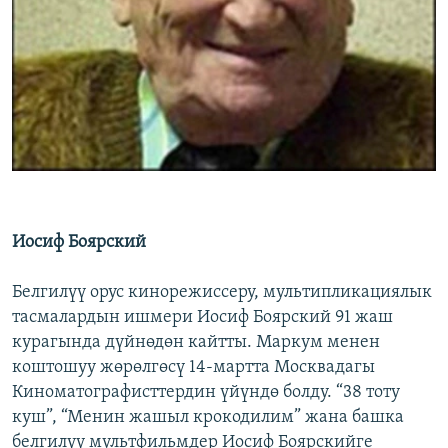
Иосиф Боярский
Белгилүү орус кинорежиссеру, мультипликациялык
тасмалардын ишмери Иосиф Боярский 91 жаш
курагында дүйнөдөн кайтты. Маркум менен
коштошуу жөрөлгөсү 14-мартта Москвадагы
Киноматографисттердин үйүндө болду. “38 тоту
куш”, “Менин жашыл крокодилим” жана башка
белгилүү мультфильмдер Иосиф Боярскийге