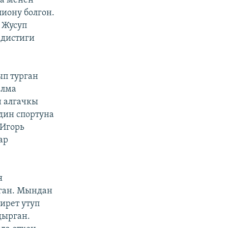
ка менен
иону болгон.
 Жусуп
адистиги
ып турган
алма
н алгачкы
дин спортуна
 Игорь
ар
я
нган. Мындан
ирет утуп
дырган.