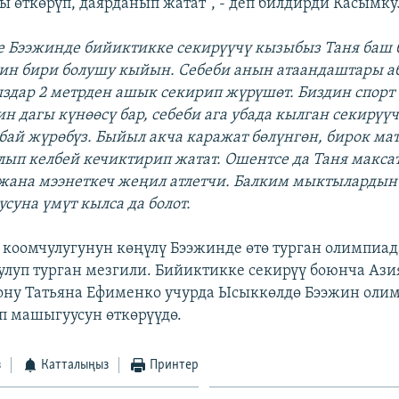
 өткөрүп, даярданып жатат”, - деп билдирди Касымку
е Бээжинде бийиктикке секирүүчү кызыбыз Таня баш 
ин бири болушу кыйын. Себеби анын атаандаштары аб
здар 2 метрден ашык секирип жүрүшөт. Биздин спорт
н дагы күнөөсү бар, себеби ага убада кылган секирүү
лбай жүрөбүз. Быйыл акча каражат бөлүнгөн, бирок м
алып келбей кечиктирип жатат. Ошентсе да Таня макса
жана мээнеткеч жеңил атлетчи. Балким мыктылардын
суна үмүт кылса да болот.
 коомчулугунун көңүлү Бээжинде өтө турган олимпиа
улуп турган мезгили. Бийиктикке секирүү боюнча Ази
ону Татьяна Ефименко учурда Ысыккөлдө Бээжин оли
п машыгуусун өткөрүүдө.
з
Катталыңыз
Принтер