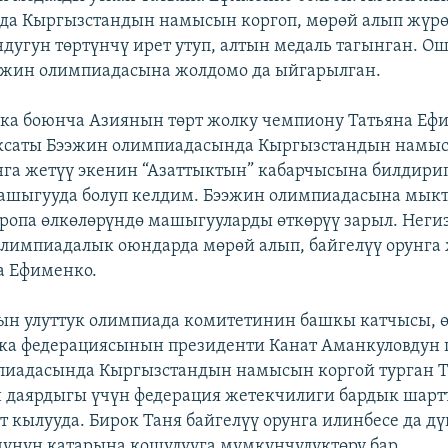
да Кыргызстандын намысын коргоп, мөрөй алып жүрө
дугун төртүнчү ирет утуп, алтын медаль тагынган. О
эжин олимпиадасына жолдомо да ыйгарылган.
ка боюнча Азиянын төрт жолку чемпиону Татьяна Еф
ксаты Бээжин олимпиадасында Кыргызстандын намыс
га жетүү экенин “Азаттыктын” кабарчысына билдирип
ашыгууда болуп келдим. Бээжин олимпиадасына мык
вропа өлкөлөрүндө машыгууларды өткөрүү зарыл. Нег
лимпиадалык оюндарда мөрөй алып, байгелүү орунга ж
а Ефименко.
ын улуттук олимпиада комитетинин башкы катчысы, 
ика федерациясынын президенти Канат Аманкуловдун
пиадасында Кыргызстандын намысын коргой турган Т
даярдыгы үчүн федерация жетекчилиги бардык шартт
т кылууда. Бирок Таня байгелүү орунга илинбесе да д
унун катарына кошулууга мүмкүнчүлүктөрү бар.