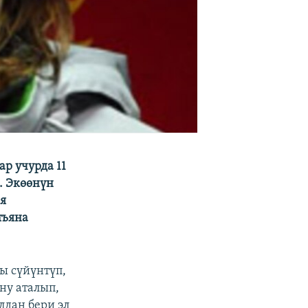
р учурда 11
. Экөөнүн
ия
тьяна
ы сүйүнтүп,
ну аталып,
лдан бери эл