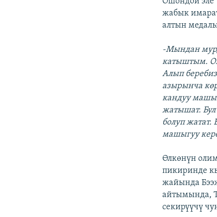
Ошондой эле 
жабык имарат
алтын медалы
-Мындан мур
катыштым. Ош
Алып беребиз
азырынча көр
кандуу машыг
жатышат. Бул
болуп жатат.
машыгуу кер
Өлкөнүн олим
пикиринде к
жайында Бээж
айтымында, Т
секирүүчү чу