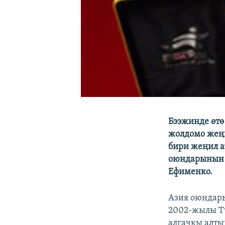
Бээжинде өтө
жолдомо жеңи
бири жеңил а
оюндарынын 
Ефименко.
Азия оюндар
2002-жылы Т
алгачкы алты