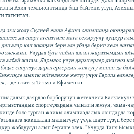
Татьяна Ефименко жакында эле Катарды Доха шаарын
тагы Азия чемпионатында баш байгени утуп, Азияны
н тагынган.
да эки жолу Сидней жана Афина олимпиада оюндары
ентсе да спорт агенттиги мага секирүүчү чуңкур алып
 деп алар көп жылдан бери эле убада берип келе жаты
ө элекмин. Учурда буга чейин алган жаратымдын айы
а албай жатам. Дарылоо үчүн дарыгерлер диагноз коё
 бизде спорттук дарыгерлердин жоктугу менен да ба
 Бээжинде мыкты ийгиликке жетүү үчүн Европа өлкөлө
ек,
- деп айтты Татьяна Ефименко.
пиадалык даярдоо борборунун жетекчиси Касымкул О
ыргызстандык спортчулардын чыныгы жүзүн, чама-ч
инде боло турган жайкы олимпиадалык оюндарда кө
атьянага жакшылап машыгуусу үчүн шарт түзүп бере 
ңкур жабдуусун алып берише элек. “Учурда Таня Ысык