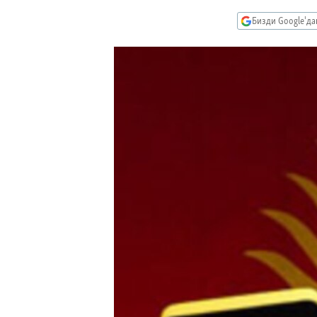
ЭЖЕ-СИҢДИЛЕР
Бизди Google'д
АЗАТТЫК+
ЫҢГАЙСЫЗ СУРООЛОР