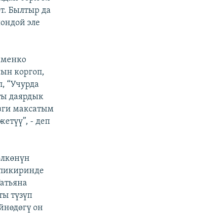
т. Былтыр да
шондой эле
именко
ын коргоп,
, “Учурда
ты даярдык
изги максатым
етүү”, - деп
өлкөнүн
 пикиринде
атьяна
ы түзүп
үйнөдөгү он