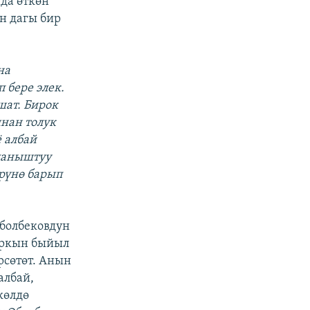
да өткөн
н дагы бир
на
 бере элек.
шат. Бирок
нан толук
 албай
йланыштуу
рүнө барып
болбековдун
аркын быйыл
рсөтөт. Анын
албай,
көлдө