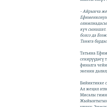
- Айрыкча же
Ефименконун 
олимпиадасы
күч сынашат.
болсо да Бээ
Таняга барды
Татьяна Ефим
секирүүдөгү 
финалга чейи
экенин далил
Бийиктикке с
Ал жеңил атл
Мисалы гимна
Жыйынтыгында