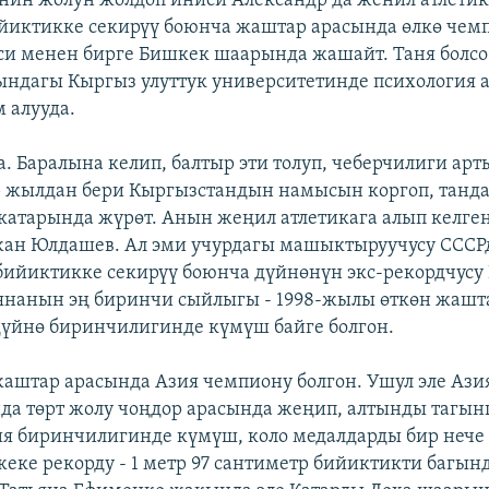
инин жолун жолдоп иниси Александр да женил атлети
иктикке секирүү боюнча жаштар арасында өлкө чемп
еси менен бирге Бишкек шаарында жашайт. Таня болсо
ындагы Кыргыз улуттук университетинде психология 
 алууда.
а. Баралына келип, балтыр эти толуп, чеберчилиги арт
р жылдан бери Кыргызстандын намысын коргоп, танд
атарында жүрөт. Анын жеңил атлетикага алып келге
ан Юлдашев. Ал эми учурдагы машыктыруучусу СССР
 бийиктикке секирүү боюнча дүйнөнүн экс-рекордчусу
янанын эң биринчи сыйлыгы - 1998-жылы өткөн жашт
үйнө биринчилигинде күмүш байге болгон.
жаштар арасында Азия чемпиону болгон. Ушул эле Ази
а төрт жолу чоңдор арасында жеңип, алтынды тагы
я биринчилигинде күмүш, коло медалдарды бир нече 
жеке рекорду - 1 метр 97 сантиметр бийиктикти багын