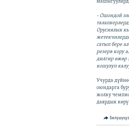
машыгууларды
- Ошондой эл
талапкерлерд
Орусиялык кы
жетекчилерди
сатып бере а
резерв кору 
дилгир өжөр 
кошулуп калуу
Учурда дүйнө
оюндарга бур
жолку чемпи
даярдык көрү
Бөлүшүңү