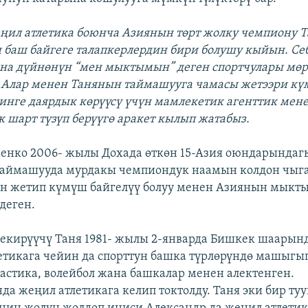
ңил атлетика боюнча Азиянын төрт жолку чемпиону Т
баш байгеге талапкерлердин бири болушу кыйын. Се
на дүйнөнүн “мен мыктымын” деген спортчулары мөр
 Алар менен Танянын таймашууга чамасы жетээри кү
жинге даярдык көрүүсү үчүн мамлекетик агенттик мен
к шарт түзүп берүүгө аракет кылып жатабыз.
енко 2006- жылы Дохада өткөн 15-Азия оюндарындаг
таймашууда мурдакы чемпиондук наамын колдон чыг
н жетип күмүш байгелүү болуу менен Азиянын мыкты
деген.
екирүүчү Таня 1981- жылы 2-январда Бишкек шаарынд
етикага чейин да спорттун башка түрлөрүндө машыгы
стика, волейбол жана башкалар менен алектенген.
 жеңил атлетикага келип токтолду. Таня эки бир ту