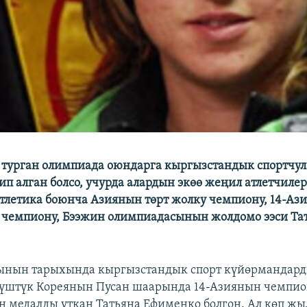
 турган олимпиада оюндарга кыргызстандык спортчула
п алган болсо, учурда алардын экөө жеңил атлетчилер
тлетика боюнча Азиянын төрт жолку чемпиону, 14-Аз
чемпиону, Бээжин олимпиадасынын жолдомо ээси Та
ынын тарыхында кыргызстандык спорт күйөрмандард
үштүк Кореянын Пусан шаарында 14-Азиянын чемпио
н медалды уткан Татьяна Ефименко болгон. Ал көп жы