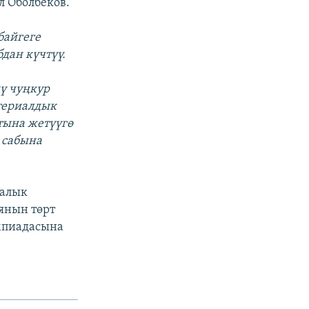
л Оболбеков.
байгеге
дан күчтүү.
чү чуңкур
атериалдык
тына жетүүгө
 сабына
далык
янын төрт
мпиадасына