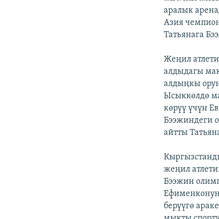
аралык арена
Азия чемпион
Татьянага Бэ
Жеңил атлети
алдыдагы ма
алдыңкы орун
Ысыккөлдө м
көрүү үчүн Е
Бээжиндеги о
айтты Татьян
Кыргызстанд
жеңил атлет
Бээжин олим
Ефименконун 
берүүгө араке
мыкты спортч