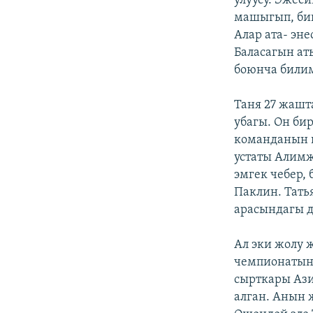
улуусу. Эжес
машыгып, бий
Алар ата- эн
Баласагын ат
боюнча билим
Таня 27 жашт
убагы. Он би
команданын к
устаты Алимж
эмгек чебер,
Паклин. Тать
арасындагы д
Ал эки жолу 
чемпионатынд
сырткары Ази
алган. Анын 