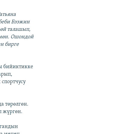
атьяна
беби Бээжин
өй талашып,
мөн. Ошондой
ен бирге
ы бийиктикке
арып,
 спортчусу
а төрөлгөн.
п жүргөн.
угандын