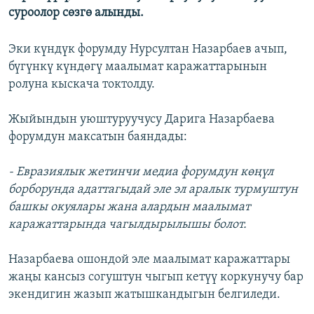
суроолор сөзгө алынды.
Эки күндүк форумду Нурсултан Назарбаев ачып,
бүгүнкү күндөгү маалымат каражаттарынын
ролуна кыскача токтолду.
Жыйындын уюштуруучусу Дарига Назарбаева
форумдун максатын баяндады:
- Евразиялык жетинчи медиа форумдун көңүл
борборунда адаттагыдай эле эл аралык турмуштун
башкы окуялары жана алардын маалымат
каражаттарында чагылдырылышы болот.
Назарбаева ошондой эле маалымат каражаттары
жаңы кансыз согуштун чыгып кетүү коркунучу бар
экендигин жазып жатышкандыгын белгиледи.