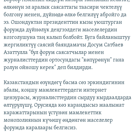
өлкөнүн эл аралык саясаттагы таасири чектелүү
болгону менен, дүйнөдө өлкө белгилүү абройго да
ээ. Ошондуктан президенттин кызы уюштурган
форумда дүйнөлүк деңгээлдеги маселелердин
козголушуна таң калып болбойт. Буга байланыштуу
жергиликтүү саясий баяндамачы Досум Сатбаев
Азаттулла "бул форум саясатчылар менен
журналисттердин ортосундагы "көпүрөнүн" гана
ролун ойношу керек" деп билдирди.
Казакстандын өзүндөгү басма сөз эркиндигинин
абалы, коңшу мамлекеттердеги интернет
цензурасы, журналисттердин сырдуу кырдаалдарда
өлтүрүлүшү, Орусияда көз карандысыз маалымат
каражаттарынын үстүнөн мамлекеттик
монополиянын күчөшү өңдөнгөн маселелер
форумда каралаары белгисиз.