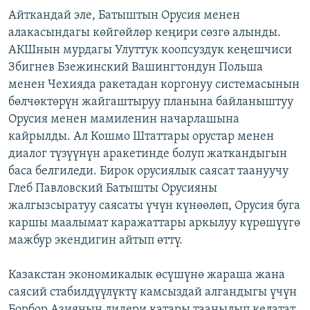
Айткандай эле, Батыштын Орусия менен
алакасындагы көйгөйлөр кеңири сөзгө алынды.
АКШнын мурдагы Улуттук коопсуздук кеңешчиси
Збигнев Бзежинский Вашингтондун Польша
менен Чехияда ракетадан коргонуу системасынын
бөлчөктөрүн жайгаштыруу планына байланыштуу
Орусия менен мамиленин начарлашына
кайрылды. Ал Кошмо Штаттары орустар менен
диалог түзүүнүн аракетинде болуп жаткандыгын
баса белгиледи. Бирок орусиялык саясат таануучу
Глеб Павловский Батышты Орусияны
жалгызсыратуу саясаты үчүн күнөөлөп, Орусия буга
каршы маалымат каражаттары аркылуу күрөшүүгө
мажбур экендигин айтып өттү.
Казакстан экономикалык өсүшүнө жараша жана
саясий стабилдүүлүктү камсыздай алгандыгы үчүн
Борбор Азиянын лидери катары таанылып келатат,