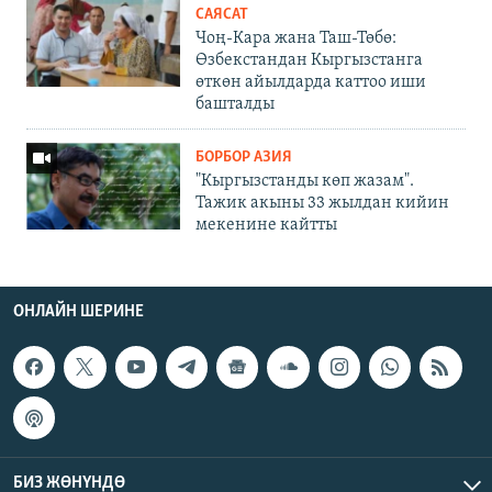
САЯСАТ
Чоң-Кара жана Таш-Төбө:
Өзбекстандан Кыргызстанга
өткөн айылдарда каттоо иши
башталды
БОРБОР АЗИЯ
"Кыргызстанды көп жазам".
Тажик акыны 33 жылдан кийин
мекенине кайтты
ОНЛАЙН ШЕРИНЕ
БИЗ ЖӨНҮНДӨ