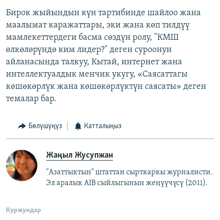
Бирок жыйындын күн тартибинде шайлоо жана
маалымат каражаттары, эки жана көп тилдүү
мамлекеттердеги басма сөздүн ролу, "КМШ
өлкөлөрүндө ким лидер?" деген суроонун
айланасында талкуу, Кытай, интернет жана
интеллектуалдык менчик укугу, «Саясаттагы
көшөкөрлүк жана көшөкөрлүктүн саясаты» деген
темалар бар.
Бөлүшүңүз
Катталыңыз
Жаңыл Жусупжан
"Азаттыктын" штаттан сырткаркы журналисти.
Эл аралык AIB сыйлыгынын жеңүүчүсү (2011).
Куржундар