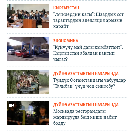
КЫРГЫЗСТАН
"75чилердин каты": Шаардык сот
тараптардын апелляция арызын
карайт
ЭКОНОМИКА
"Күйүүчү май дагы кымбаттайт".
Кыргызстан абалдан кантип
чыгат?
ДҮЙНӨ АЗАТТЫКТЫН НАЗАРЫНДА
Түндүк Ооганстандагы чабуулдар
"Талибан" үчүн чоң сынообу?
ДҮЙНӨ АЗАТТЫКТЫН НАЗАРЫНДА
Москвада ресторандагы
жардырууда беш киши набыт
болду