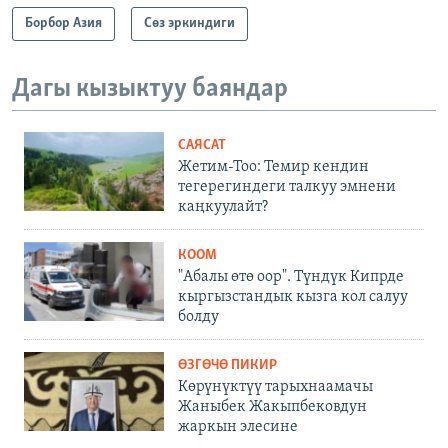
Борбор Азия
Сөз эркиндиги
Дагы кызыктуу баяндар
САЯСАТ
Жетим-Тоо: Темир кендин
тегерегиндеги талкуу эмнени
каңкуулайт?
КООМ
"Абалы өтө оор". Түндүк Кипрде
кыргызстандык кызга кол салуу
болду
ӨЗГӨЧӨ ПИКИР
Көрүнүктүү тарыхнаамачы
Жаныбек Жакыпбековдун
жаркын элесине