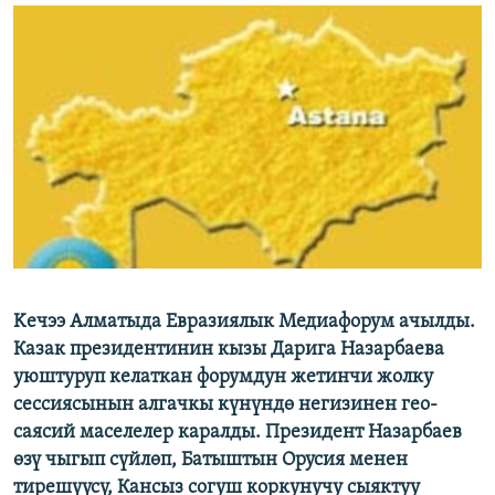
ОНЛАЙН ШЕРИНЕ
ЭЖЕ-СИҢДИЛЕР
АЗАТТЫК+
ЫҢГАЙСЫЗ СУРООЛОР
ЭЕ/АРнун бардык сайттары
Keчээ Алматыда Евразиялык Медиафорум ачылды.
Казак президентинин кызы Дарига Назарбаева
уюштуруп келаткан форумдун жетинчи жолку
сессиясынын алгачкы күнүндө негизинен гео-
саясий маселелер каралды. Президент Назарбаев
өзү чыгып сүйлөп, Батыштын Орусия менен
тирешүүсү, Кансыз согуш коркунучу сыяктуу