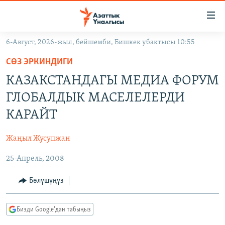
Линктер
Мазмунга
өтүңүз
6-Август, 2026-жыл, бейшемби, Бишкек убактысы 10:55
Навигацияга
ЖАҢЫЛЫКТАР
өтүңүз
СӨЗ ЭРКИНДИГИ
КЫРГЫЗСТАН
Издөөгө
КАЗАКСТАНДАГЫ МЕДИА ФОРУМ
салыңыз
ДҮЙНӨ
КЫРГЫЗСТАН
ГЛОБАЛДЫК МАСЕЛЕЛЕРДИ
УКРАИНА
САЯСАТ
ДҮЙНӨ
КАРАЙТ
АТАЙЫН ИЛИКТӨӨ
ЭКОНОМИКА
БОРБОР АЗИЯ
Жаңыл Жусупжан
ТВ ПРОГРАММАЛАР
МАДАНИЯТ
25-Апрель, 2008
ПОДКАСТ
БҮГҮН АЗАТТЫКТА
ӨЗГӨЧӨ ПИКИР
ЭКСПЕРТТЕР ТАЛДАЙТ
Бөлүшүңүз
БИЗ ЖАНА ДҮЙНӨ
Русский
Бизди Google'дан табыңыз
ДАНИСТЕ