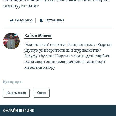
талашууга чыгат.
Бөлүшүңүз
Катталыңыз
Кабыл Макеш
"Азаттыктын" спорттук баяндамачысы. Кыргыз
улуттук университетинин журналистика
бөлүмүн бүткөн. Кыргызстандын дене тарбия
жана спорт энциклопедиясынын жана төрт
китептин автору.
Куржундар
Кыргызстан
Спорт
ОНЛАЙН ШЕРИНЕ