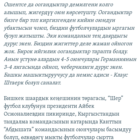
Ошентсе да оогандыктар демилгени колго
алышып, жигердүү оюн көрсөтүштү. Оогандыктар
бизге бир топ киргизгенден кийин оюндун
убактысын чоюп, биздин футболчулардын ыргагын
бузуп жатышты. Эки команданын тең даярдыгы
дурус экен. Биздин жигиттер деле жаман ойногон
жок. Бирок ийгилик оогандыктар тарапта болду.
Анын үстүнө алардын 4-5 оюнчулары Германиянын
3-4 лигасында ойноп, чеберчилиги дурус экен.
Башкы машыктыруучусу да немис адиси - Клаус
Штаерк болуп саналат.
Бишкек шаардык кеңешинин төрагасы, “Шер”
футбол клубунун президенти Айбек
Осмоналиевдин пикиринде, Кыргызстандын
тандалма командасынын катарында Канттын
“Абдышата” командасынын оюнчулары басымдуу
болуп, өлкөдөгү мыкты футболчулар сыртта