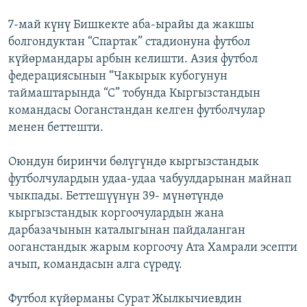
7-май күнү Бишкекте аба-ырайы да жакшы
болгондуктан “Спартак” стадионуна футбол
күйөрмандары арбын келишти. Азия футбол
федерациясынын “Чакырык кубогунун
таймаштарында “С” тобунда Кыргызстандын
командасы Ооганстандан келген футболчулар
менен беттешти.
Оюндун биринчи бөлүгүндө кыргызстандык
футболчулардын удаа-удаа чабуулдарынан майнап
чыкпады. Беттешүүнүн 39- мүнөтүндө
кыргызстандык коргоочулардын жана
дарбазачынын каталыгынан пайдаланган
ооганстандык жарым коргоочу Ата Хамрали эсепти
ачып, командасын алга сүрөдү.
Футбол күйөрманы Сурат Жылкычиевдин