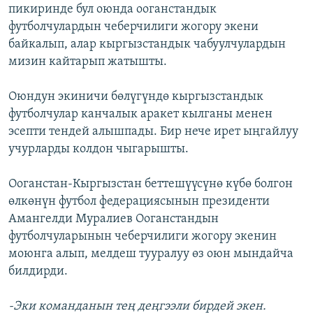
пикиринде бул оюнда ооганстандык
футболчулардын чеберчилиги жогору экени
байкалып, алар кыргызстандык чабуулчулардын
мизин кайтарып жатышты.
Оюндун экиничи бөлүгүндө кыргызстандык
футболчулар канчалык аракет кылганы менен
эсепти тендей алышпады. Бир нече ирет ыңгайлуу
учурларды колдон чыгарышты.
Ооганстан-Кыргызстан беттешүүсүнө күбө болгон
өлкөнүн футбол федерациясынын президенти
Амангелди Муралиев Ооганстандын
футболчуларынын чеберчилиги жогору экенин
моюнга алып, мелдеш тууралуу өз оюн мындайча
билдирди.
-Эки команданын тең деңгээли бирдей экен.