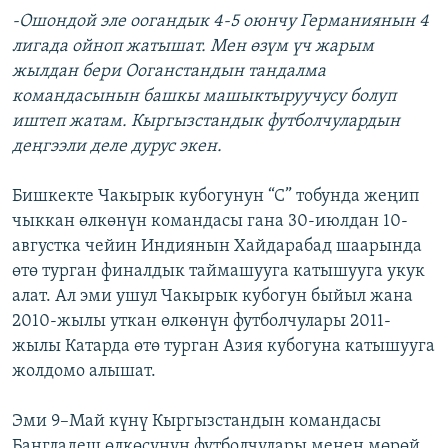
-Ошондой эле оогандык 4-5 оюнчу Германиянын 4
лигада ойноп жатышат. Мен өзүм үч жарым
жылдан бери Ооганстандын тандалма
командасынын башкы машыктыруучусу болуп
иштеп жатам. Кыргызстандык футболчулардын
деңгээли деле дурус экен.
Бишкекте Чакырык кубогунун “С” тобунда жеңип
чыккан өлкөнүн командасы гана 30-июлдан 10-
августка чейин Индиянын Хайдарабад шаарында
өтө турган финалдык таймашууга катышууга укук
алат. Ал эми ушул Чакырык кубогун быйыл жана
2010-жылы уткан өлкөнүн футболчулары 2011-
жылы Катарда өтө турган Азия кубогуна катышууга
жолдомо алышат.
Эми 9–Май күнү Кыргызстандын командасы
Бангладеш өлкөсүнүн футболчулары менен мөрөй