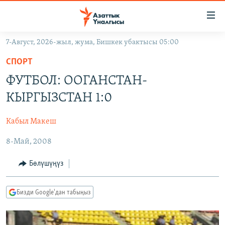
Линктер
Мазмунга
өтүңүз
7-Август, 2026-жыл, жума, Бишкек убактысы 05:00
Навигацияга
ЖАҢЫЛЫКТАР
өтүңүз
СПОРТ
КЫРГЫЗСТАН
Издөөгө
ФУТБОЛ: ООГАНСТАН-
салыңыз
ДҮЙНӨ
КЫРГЫЗСТАН
КЫРГЫЗСТАН 1:0
УКРАИНА
САЯСАТ
ДҮЙНӨ
Кабыл Макеш
АТАЙЫН ИЛИКТӨӨ
ЭКОНОМИКА
БОРБОР АЗИЯ
8-Май, 2008
ТВ ПРОГРАММАЛАР
МАДАНИЯТ
ПОДКАСТ
БҮГҮН АЗАТТЫКТА
Бөлүшүңүз
ӨЗГӨЧӨ ПИКИР
ЭКСПЕРТТЕР ТАЛДАЙТ
Бизди Google'дан табыңыз
БИЗ ЖАНА ДҮЙНӨ
Русский
ДАНИСТЕ