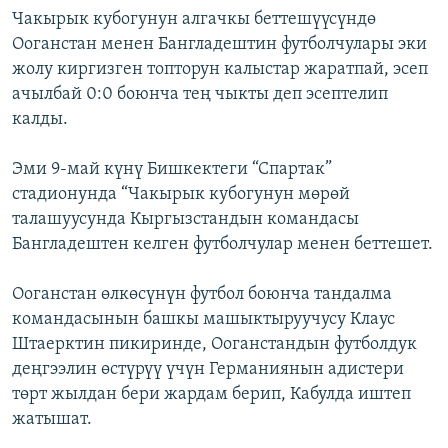
Чакырык кубогунун алгачкы беттешүүсүндө
Ооганстан менен Бангладештин футболчулары эки
жолу киргизген топторун калыстар жаратпай, эсеп
ачылбай 0:0 боюнча тең чыкты деп эсептелип
калды.
Эми 9-май күнү Бишкектеги “Спартак”
стадионунда “Чакырык кубогунун мөрөй
талашуусунда Кыргызстандын командасы
Бангладештен келген футболчулар менен беттешет.
Ооганстан өлкөсүнүн футбол боюнча тандалма
командасынын башкы машыктыруучусу Клаус
Штаерктин пикиринде, Ооганстандын футболдук
деңгээлин өстүрүү үчүн Германиянын адистери
төрт жылдан бери жардам берип, Кабулда иштеп
жатышат.