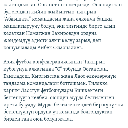
калгандыктан Ооганстанга жеңилди. Ошондуктан
бул оюндан кийин жыйынтык чыгарып
“Абдышата” командасын жана өлкөнүн башкы
машыктыруучу болуп, эки тизгинде бирге алып
келаткан Нематжан Закировдун ордуна
жөндөмдүү адисти алып келүү зарыл, деп
кошумчалады Айбек Осмоналиев.
Азия футбол конфедерациясынын Чакырык
кубогунун алкагында “С” тобунда Ооганстан,
Бангладеш, Кыргызстан жана Лаос өлкөлөрүнүн
тандалма командалары беттешмек. Тилекке
каршы Лаостун футболчулары Бишкектеги
беттешүүгө келбей, оюндун мурда белгиленген
ирети бузулду. Мурда белгиленгендей бир күнү эки
беттешүүнүн ордуна үч команда болгондуктан
бирден гана оюн болуп жатат.