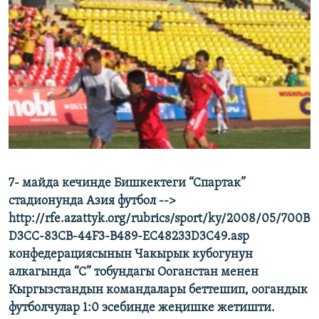
ОНЛАЙН ШЕРИНЕ
ЭЖЕ-СИҢДИЛЕР
АЗАТТЫК+
ЫҢГАЙСЫЗ СУРООЛОР
ЭЕ/АРнун бардык сайттары
7- майда кечинде Бишкектеги “Спартак”
стадионунда Азия футбол -->
http://rfe.azattyk.org/rubrics/sport/ky/2008/05/700B
D3CC-83CB-44F3-B489-EC48233D3C49.asp
конфедерациясынын Чакырык кубогунун
алкагында “С” тобундагы Ооганстан менен
Кыргызстандын командалары беттешип, оогандык
футболчулар 1:0 эсебинде жеңишке жетишти.