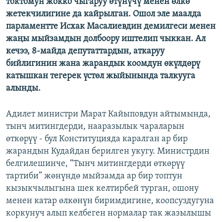
токтомун жокко чыгаруу өтүнүчү менен өлкө
жетекчилигине да кайрылган. Ошол эле маалда
парламентте Исхак Масалиевдин демилгеси менен
жаңы мыйзамдын долбоору иштелип чыккан. Ал
кечээ, 8-майда депутаттардын, аткаруу
бийлигинин жана жарандык коомдун өкүлдөрү
катышкан тегерек үстөл жыйынында талкууга
алынды.
Адилет министри Марат Кайыповдун айтымында,
тынч митингдерди, нааразылык чараларын
өткөрүү - бул Конституцияда каралган ар бир
жарандын Кудайдан берилген укугу. Министрдин
белгилешинче, “Тынч митингдерди өткөрүү
тартиби” жөнүндө мыйзамда ар бир топтун
кызыкчылыгына шек келтирбей турган, ошону
менен катар өлкөнүн биримдигине, коопсуздугуна
коркунуч алып келбеген нормалар так жазылышы