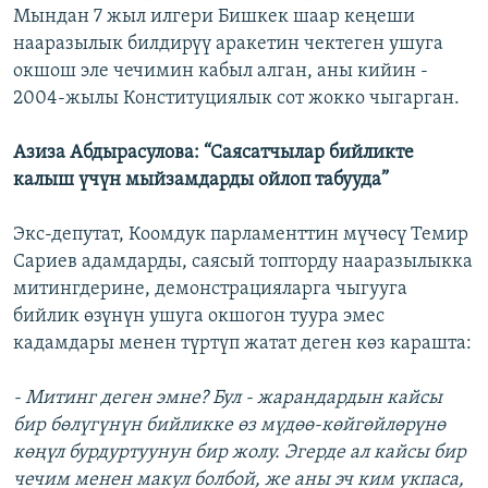
Мындан 7 жыл илгери Бишкек шаар кеңеши
нааразылык билдирүү аракетин чектеген ушуга
окшош эле чечимин кабыл алган, аны кийин -
2004-жылы Конституциялык сот жокко чыгарган.
Азиза Абдырасулова: “Саясатчылар бийликте
калыш үчүн мыйзамдарды ойлоп табууда”
Экс-депутат, Коомдук парламенттин мүчөсү Темир
Сариев адамдарды, саясый топторду нааразылыкка
митингдерине, демонстрацияларга чыгууга
бийлик өзүнүн ушуга окшогон туура эмес
кадамдары менен түртүп жатат деген көз карашта:
- Митинг деген эмне? Бул - жарандардын кайсы
бир бөлүгүнүн бийликке өз мүдөө-көйгөйлөрүнө
көңүл бурдуртуунун бир жолу. Эгерде ал кайсы бир
чечим менен макул болбой, же аны эч ким укпаса,