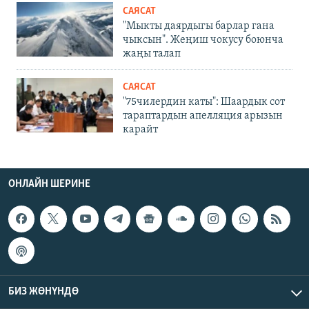
САЯСАТ
"Мыкты даярдыгы барлар гана
чыксын". Жеңиш чокусу боюнча
жаңы талап
САЯСАТ
"75чилердин каты": Шаардык сот
тараптардын апелляция арызын
карайт
ОНЛАЙН ШЕРИНЕ
БИЗ ЖӨНҮНДӨ