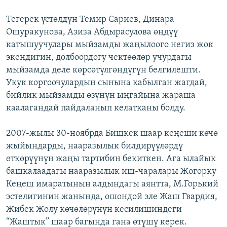
Тегерек үстөлдүн Темир Сариев, Динара
Ошуракунова, Азиза Абдырасулова өңдүү
катышуучулары мыйзамды жаңылоого негиз жок
экендигин, долбоордогу чектөөлөр учурдагы
мыйзамда деле көрсөтүлгөндүгүн белгилешти.
Укук коргоочулардын сынына кабылган жагдай,
бийлик мыйзамды өзүнүн ыңгайына жараша
каалагандай пайдаланып келатканы болду.
2007-жылы 30-ноябрда Бишкек шаар кеңеши көчө
жыйындарды, нааразылык билдирүүлөрдү
өткөрүүнүн жаңы тартибин бекиткен. Ага ылайык
башкалаадагы нааразылык иш-чаралары Жогорку
Кеңеш имаратынын алдындагы аянтта, М.Горький
эстелигинин жанында, ошондой эле Жаш Гвардия,
Жибек Жолу көчөлөрүнүн кесилишиндеги
“Жаштык” шаар багында гана өтүшү керек.