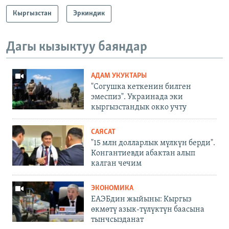
Кыргызстан
Эркиндик
Дагы кызыктуу баяндар
АДАМ УКУКТАРЫ
"Согушка кеткенин билген
эмеспиз". Украинада эки
кыргызстандык окко учту
САЯСАТ
"15 млн долларлык мүлкүн берди".
Конгантиевди абактан алып
калган чечим
ЭКОНОМИКА
ЕАЭБдин жыйыны: Кыргыз
өкмөтү азык-түлүктүн баасына
тынчсызданат