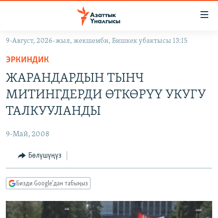
Линктер
Мазмунга
өтүңүз
9-Август, 2026-жыл, жекшемби, Бишкек убактысы 13:15
Навигацияга
ЖАҢЫЛЫКТАР
өтүңүз
ЭРКИНДИК
КЫРГЫЗСТАН
Издөөгө
ЖАРАНДАРДЫН ТЫНЧ
салыңыз
ДҮЙНӨ
КЫРГЫЗСТАН
МИТИНГДЕРДИ ӨТКӨРҮҮ УКУГУ
УКРАИНА
САЯСАТ
ДҮЙНӨ
ТАЛКУУЛАНДЫ
АТАЙЫН ИЛИКТӨӨ
ЭКОНОМИКА
БОРБОР АЗИЯ
9-Май, 2008
ТВ ПРОГРАММАЛАР
МАДАНИЯТ
Бөлүшүңүз
ПОДКАСТ
БҮГҮН АЗАТТЫКТА
ӨЗГӨЧӨ ПИКИР
ЭКСПЕРТТЕР ТАЛДАЙТ
Бизди Google'дан табыңыз
БИЗ ЖАНА ДҮЙНӨ
Русский
ДАНИСТЕ