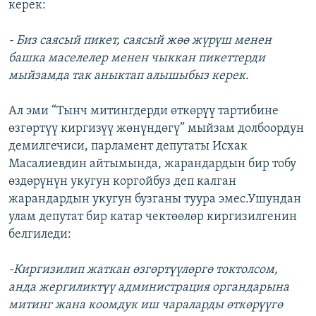
керек:
- Биз саясый пикет, саясый жөө жүрүш менен
башка маселелер менен чыккан пикеттерди
мыйзамда так аныктап алышыбыз керек.
Ал эми “Тынч митингдерди өткөрүү тартибине
өзгөртүү киргизүү жөнүндөгү” мыйзам долбоордун
демилгечиси, парламент депутаты Исхак
Масалиевдин айтымында, жарандардын бир тобу
өздөрүнүн укугун коргойбуз деп калган
жарандардын укугун бузганы туура эмес.Ушундан
улам депутат бир катар чектөөлөр киргизилгенин
белгиледи:
-Киргизилип жаткан өзгөртүүлөргө токтолсом,
анда жергиликтүү администрация органдарына
митинг жана коомдук иш чараларды өткөрүүгө