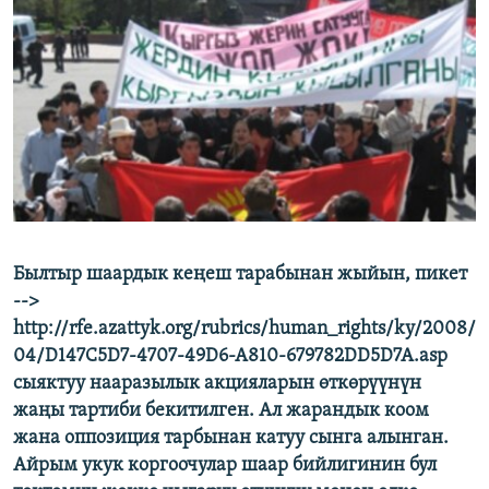
ОНЛАЙН ШЕРИНЕ
ЭЖЕ-СИҢДИЛЕР
АЗАТТЫК+
ЫҢГАЙСЫЗ СУРООЛОР
ЭЕ/АРнун бардык сайттары
Былтыр шаардык кеңеш тарабынан жыйын, пикет
-->
http://rfe.azattyk.org/rubrics/human_rights/ky/2008/
04/D147C5D7-4707-49D6-A810-679782DD5D7A.asp
сыяктуу нааразылык акцияларын өткөрүүнүн
жаңы тартиби бекитилген. Ал жарандык коом
жана оппозиция тарбынан катуу сынга алынган.
Айрым укук коргоочулар шаар бийлигинин бул