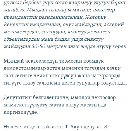
уруксат бербеш үчүн сотко кайрылуу укугун берип
жатабыз. Мындан тышкары митинг, пикеттер
президенттин резиденциясынан, Жогорку
Кеңештин имаратынан, окуу жайлардан, аскерий
мекемелерден, соттордон, кооптуу делинген
объектилерден жана башка ушул сыяктуу
жайлардан 30-50 метрден алыс жерде өтүшү керек.
Мындай чектөөлөрдүн тизмесин коомдук
демонстрациялар эртең мененки тогуздан кечки
саат сегизге чейин өткөрүлсүн жана чатырларды
тигүүгө тыюу салынсын деген сунуштар толуктады.
Депутаттын белгилешинче, мындай чектөөлөр
мамлекеттүүлүктү сактап калуу масатында
киргизилүүдө.
Өз кезегинде акыйкатчы Т. Акун депутат И.