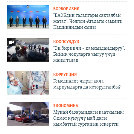
БОРБОР АЗИЯ
"ЕАЭБдин талаптары сакталбай
жатат". Чолпон-Атадагы саммит,
Пашиняндын сыны
КООПСУЗДУК
"Эң биринчи – камсыздандыруу".
Бийик чокуларга чыгуу үчүн
жаңы талап
КОРРУПЦИЯ
Гемодиализ чыры: акча
маркумдарга да которулганбы?
ЭКОНОМИКА
Мунай базарындагы каатчылык:
Өкмөт күйүүчү май дагы
кымбаттай турганын эскертти