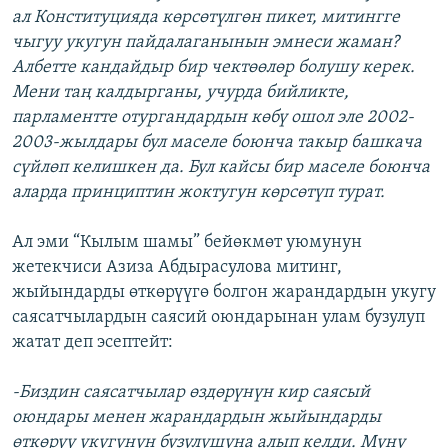
ал Конституцияда көрсөтүлгөн пикет, митингге
чыгуу укугун пайдалаганынын эмнеси жаман?
Албетте кандайдыр бир чектөөлөр болушу керек.
Мени таң калдырганы, учурда бийликте,
парламентте отургандардын көбү ошол эле 2002-
2003-жылдары бул маселе боюнча такыр башкача
сүйлөп келишкен да. Бул кайсы бир маселе боюнча
аларда принциптин жоктугун көрсөтүп турат.
Ал эми “Кылым шамы” бейөкмөт уюмунун
жетекчиси Азиза Абдырасулова митинг,
жыйындарды өткөрүүгө болгон жарандардын укугу
саясатчылардын саясий оюндарынан улам бузулуп
жатат деп эсептейт:
-Биздин саясатчылар өздөрүнүн кир саясый
оюндары менен жарандардын жыйындарды
өткөрүү укугунун бузулушуна алып келди. Муну