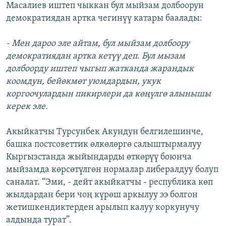
Масалиев иштеп чыккан бул мыйзам долбоорун
демократиядан артка чегинүү катары баалады:
- Мен дароо эле айтам, бул мыйзам долбоору
демократиядан артка кетүү деп. Бул мызам
долбоорду иштеп чыгып жатканда жарандык
коомдун, бейөкмөт уюмдардын, укук
коргоочулардын пикирлери да көңүлгө алынышы
керек эле.
Акыйкатчы Турсунбек Акундун белгилешинче,
башка постсоветтик өлкөлөргө салыштырмалуу
Кыргызстанда жыйындарды өткөрүү боюнча
мыйзамда көрсөтүлгөн нормалар либералдуу болуп
саналат. “Эми, - дейт акыйкатчы - республика көп
жылдардан бери чоң күрөш аркылуу ээ болгон
жетишкендиктерден арылып калуу коркунучу
алдында турат”.