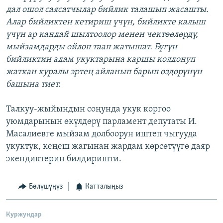
дал ошол саясатчылар бийлик талашып жасашты.
Алар бийликтен кетириш үчүн, бийликте калыш
үчүн ар кандай шылтоолор менен чектөөлөрдү,
мыйзамдарды ойлоп таап жатышат. Бүгүн
бийликтин адам укуктарына каршы колдонуп
жаткан куралы эртең айланып барып өздөрүнүн
башына тиет.
Талкуу-жыйындын соңунда укук коргоо
уюмдарынын өкүлдөрү парламент депутаты И.
Масалиевге мыйзам долбоорун иштеп чыгууда
укуктук, кеңеш жагынан жардам көрсөтүүгө даяр
экендиктерин билдиришти.
Бөлүшүңүз
Катталыңыз
Куржундар