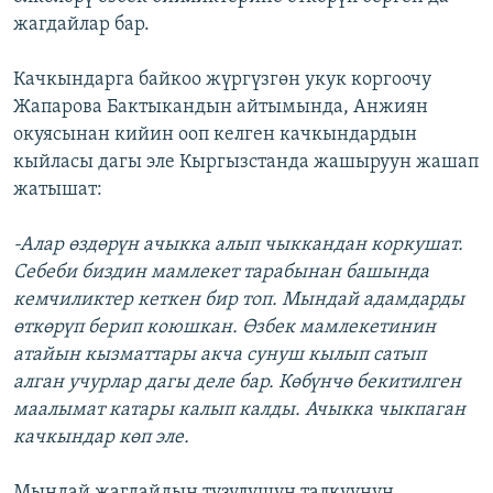
жагдайлар бар.
Качкындарга байкоо жүргүзгөн укук коргоочу
Жапарова Бактыкандын айтымында, Анжиян
окуясынан кийин ооп келген качкындардын
кыйласы дагы эле Кыргызстанда жашыруун жашап
жатышат:
-Алар өздөрүн ачыкка алып чыккандан коркушат.
Себеби биздин мамлекет тарабынан башында
кемчиликтер кеткен бир топ. Мындай адамдарды
өткөрүп берип коюшкан. Өзбек мамлекетинин
атайын кызматтары акча сунуш кылып сатып
алган учурлар дагы деле бар. Көбүнчө бекитилген
маалымат катары калып калды. Ачыкка чыкпаган
качкындар көп эле.
Мындай жагдайдын түзүлүшүн талкуунун