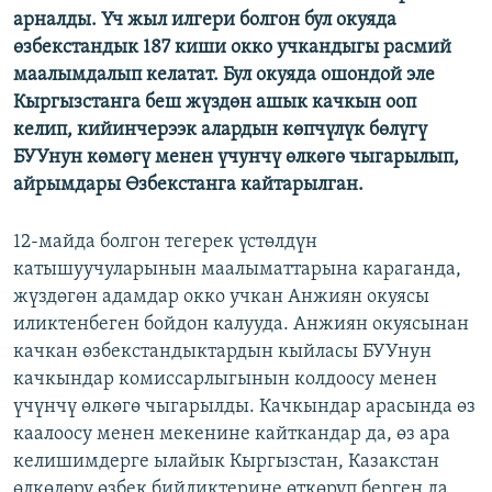
арналды. Үч жыл илгери болгон бул окуяда
өзбекстандык 187 киши окко учкандыгы расмий
маалымдалып келатат. Бул окуяда ошондой эле
Кыргызстанга беш жүздөн ашык качкын ооп
келип, кийинчерээк алардын көпчүлүк бөлүгү
БУУнун көмөгү менен үчунчү өлкөгө чыгарылып,
айрымдары Өзбекстанга кайтарылган.
12-майда болгон тегерек үстөлдүн
катышуучуларынын маалыматтарына караганда,
жүздөгөн адамдар окко учкан Анжиян окуясы
иликтенбеген бойдон калууда. Анжиян окуясынан
качкан өзбекстандыктардын кыйласы БУУнун
качкындар комиссарлыгынын колдоосу менен
үчүнчү өлкөгө чыгарылды. Качкындар арасында өз
каалоосу менен мекенине кайткандар да, өз ара
келишимдерге ылайык Кыргызстан, Казакстан
өлкөлөрү өзбек бийликтерине өткөрүп берген да