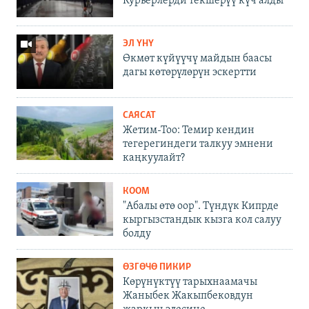
Курьерлерди текшерүү күч алды
ЭЛ ҮНҮ
Өкмөт күйүүчү майдын баасы
дагы көтөрүлөрүн эскертти
САЯСАТ
Жетим-Тоо: Темир кендин
тегерегиндеги талкуу эмнени
каңкуулайт?
КООМ
"Абалы өтө оор". Түндүк Кипрде
кыргызстандык кызга кол салуу
болду
ӨЗГӨЧӨ ПИКИР
Көрүнүктүү тарыхнаамачы
Жаныбек Жакыпбековдун