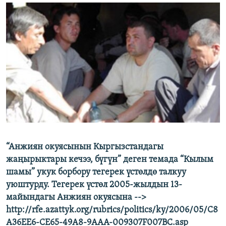
ОНЛАЙН ШЕРИНЕ
ЭЖЕ-СИҢДИЛЕР
АЗАТТЫК+
ЫҢГАЙСЫЗ СУРООЛОР
ЭЕ/АРнун бардык сайттары
“Анжиян окуясынын Кыргызстандагы
жаңырыктары кечээ, бүгүн” деген темада “Кылым
шамы” укук борбору тегерек үстөлдө талкуу
уюштурду. Тегерек үстөл 2005-жылдын 13-
майындагы Анжиян окуясына -->
http://rfe.azattyk.org/rubrics/politics/ky/2006/05/C8
A36EE6-CE65-49A8-9AAA-009307F007BC.asp