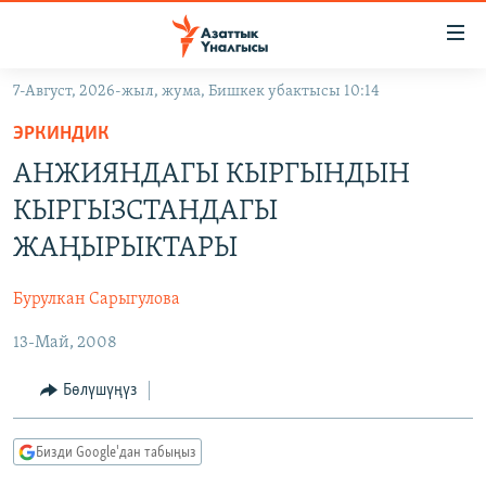
Линктер
Мазмунга
өтүңүз
7-Август, 2026-жыл, жума, Бишкек убактысы 10:14
Навигацияга
ЖАҢЫЛЫКТАР
өтүңүз
ЭРКИНДИК
КЫРГЫЗСТАН
Издөөгө
АНЖИЯНДАГЫ КЫРГЫНДЫН
салыңыз
ДҮЙНӨ
КЫРГЫЗСТАН
КЫРГЫЗСТАНДАГЫ
УКРАИНА
САЯСАТ
ДҮЙНӨ
ЖАҢЫРЫКТАРЫ
АТАЙЫН ИЛИКТӨӨ
ЭКОНОМИКА
БОРБОР АЗИЯ
Бурулкан Сарыгулова
ТВ ПРОГРАММАЛАР
МАДАНИЯТ
13-Май, 2008
ПОДКАСТ
БҮГҮН АЗАТТЫКТА
ӨЗГӨЧӨ ПИКИР
ЭКСПЕРТТЕР ТАЛДАЙТ
Бөлүшүңүз
БИЗ ЖАНА ДҮЙНӨ
Русский
Бизди Google'дан табыңыз
ДАНИСТЕ