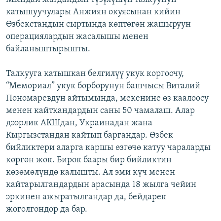
катышуучулары Анжиян окуясынан кийин
Өзбекстандын сыртында көптөгөн жашыруун
операциялардын жасалышы менен
байланыштырышты.
Талкууга катышкан белгилүү укук коргоочу,
“Мемориал” укук борборунун башчысы Виталий
Пономаревдун айтымында, мекенине өз каалоосу
менен кайткандардын саны 50 чамалаш. Алар
дээрлик АКШдан, Украинадан жана
Кыргызстандан кайтып баргандар. Өзбек
бийликтери аларга каршы өзгөчө катуу чараларды
көргөн жок. Бирок баары бир бийликтин
көзөмөлүндө калышты. Ал эми күч менен
кайтарылгандардын арасында 18 жылга чейин
эркинен ажыратылгандар да, бейдарек
жоголгондор да бар.