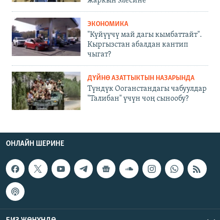
жаркын элесине
ЭКОНОМИКА
"Күйүүчү май дагы кымбаттайт".
Кыргызстан абалдан кантип
чыгат?
ДҮЙНӨ АЗАТТЫКТЫН НАЗАРЫНДА
Түндүк Ооганстандагы чабуулдар
"Талибан" үчүн чоң сынообу?
ОНЛАЙН ШЕРИНЕ