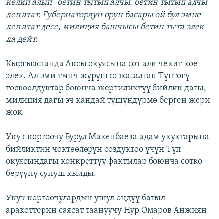
келип алып “бетин тытып алчы, бетин тытып алчы”
деп атат. Губернатордун орун басары ой бул эмне
деп атат десе, милиция башчысы бетин тыта элек
да дейт.
Кыргызстанда Аксы окуясына сот али чекит кое
элек. Ал эми тынч жүрүшкө жасалган Түптөгү
тоскоолдуктар боюнча жергиликтүү бийлик дагы,
милиция дагы эч кандай түшүндүрмө берген жери
жок.
Укук коргоочу Бурул Макенбаева адам укуктарына
бийликтин чектөөлөрүн ооздуктоо үчүн Түп
окуясындагы конкреттүү фактылар боюнча сотко
берүүнү сунуш кылды.
Укук коргоочулардын ушул өңдүү батыл
аракеттерин саясат таануучу Нур Омаров Анжиян