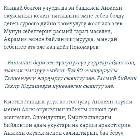
Кандай болгон учурда да эң башкысы Анжиян
окуясынын келип чыгышына эмне себеп болду
деген суроого дүйнө коомчулугу жооп ала элек.
Мунун себептерин расмий тарап маселен,
Акрамия менен байланыштырууда, мындай
себептер өтө эле көп дейт Пономарев:
- Башынан бери эле түшүнүксүз учурлар абдан көп,
тыянак чыгаруу кыйын. Бул 90-жылдардагы
Ташкендеги жардыруу сыяктуу эле. Расмий бийлик
Тахир Юлдашевди күнөөлөгөн сыяктуу эле.
Кыргызстандык укук коргоочулар Анжиян окуясы
менен Аксы окуясынын табияты окшош деп
эсептешет. Ошондуктан, Кыргызстандагы
бийликтин адам укуктарына каршы аракеттерин
Анжиян окуясы менен салыштырып, баа берүү