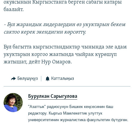
окуясынын Кыргызстанга берген сабагы катары
баалайт.
- Бул жарандык лидерлердин өз укуктарын бекем
сактоо керек экендигин көрсөттү.
Бул багытта кыргызстандыктар чынында эле адам
укуктарын коргоо жаатында чыйрак күрөшүп
жатышат, дейт Нур Омаров.
Бөлүшүңүз
Катталыңыз
Бурулкан Сарыгулова
"Азаттык" радиосунун Бишкек кеңсесинин баш
редактору
.
Кыргыз Мамлекеттик
у
луттук
университетинин журналистика факультетин бүтүргө
н
.