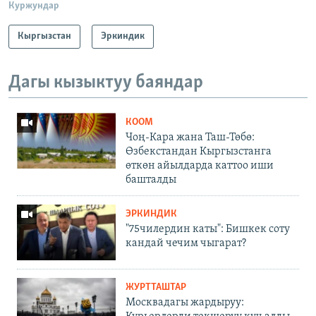
Куржундар
Кыргызстан
Эркиндик
Дагы кызыктуу баяндар
КООМ
Чоң-Кара жана Таш-Төбө:
Өзбекстандан Кыргызстанга
өткөн айылдарда каттоо иши
башталды
ЭРКИНДИК
"75чилердин каты": Бишкек соту
кандай чечим чыгарат?
ЖУРТТАШТАР
Москвадагы жардыруу: