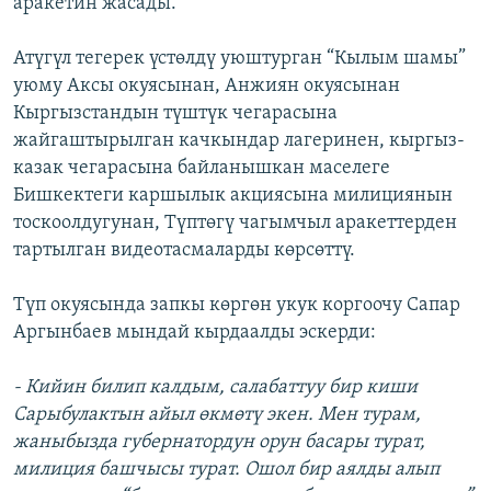
аракетин жасады.
Атүгүл тегерек үстөлдү уюштурган “Кылым шамы”
уюму Аксы окуясынан, Анжиян окуясынан
Кыргызстандын түштүк чегарасына
жайгаштырылган качкындар лагеринен, кыргыз-
казак чегарасына байланышкан маселеге
Бишкектеги каршылык акциясына милициянын
тоскоолдугунан, Түптөгү чагымчыл аракеттерден
тартылган видеотасмаларды көрсөттү.
Түп окуясында запкы көргөн укук коргоочу Сапар
Аргынбаев мындай кырдаалды эскерди:
- Кийин билип калдым, салабаттуу бир киши
Сарыбулактын айыл өкмөтү экен. Мен турам,
жаныбызда губернатордун орун басары турат,
милиция башчысы турат. Ошол бир аялды алып