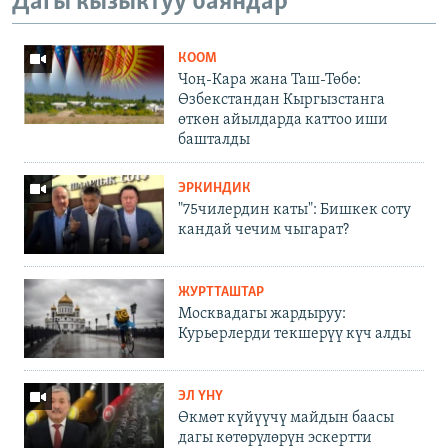
Дагы кызыктуу баяндар
КООМ
Чоң-Кара жана Таш-Төбө:
Өзбекстандан Кыргызстанга
өткөн айылдарда каттоо иши
башталды
ЭРКИНДИК
"75чилердин каты": Бишкек соту
кандай чечим чыгарат?
ЖУРТТАШТАР
Москвадагы жардыруу:
Курьерлерди текшерүү күч алды
ЭЛ ҮНҮ
Өкмөт күйүүчү майдын баасы
дагы көтөрүлөрүн эскертти