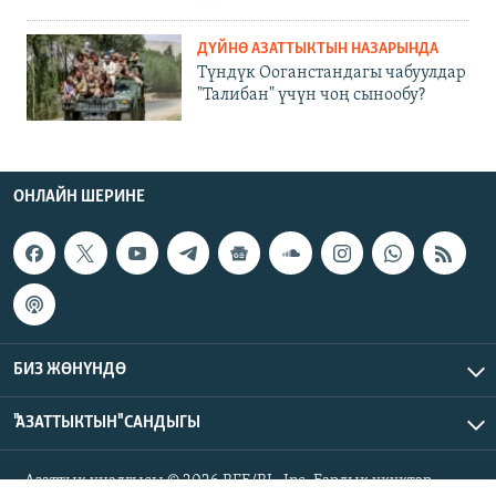
ДҮЙНӨ АЗАТТЫКТЫН НАЗАРЫНДА
Түндүк Ооганстандагы чабуулдар
"Талибан" үчүн чоң сынообу?
ОНЛАЙН ШЕРИНЕ
БИЗ ЖӨНҮНДӨ
"АЗАТТЫКТЫН" САНДЫГЫ
Азаттык үналгысы © 2026 RFE/RL, Inc. Бардык укуктар