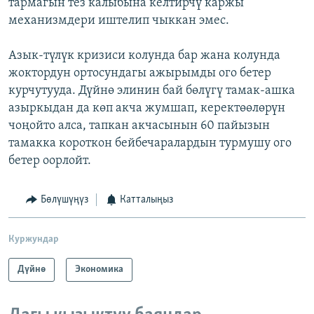
тармагын тез калыбына келтирчү каржы
механизмдери иштелип чыккан эмес.
Азык-түлүк кризиси колунда бар жана колунда
жоктордун ортосундагы ажырымды ого бетер
курчутууда. Дүйнө элинин бай бөлүгү тамак-ашка
азыркыдан да көп акча жумшап, керектөөлөрүн
чоңойто алса, тапкан акчасынын 60 пайызын
тамакка короткон бейбечаралардын турмушу ого
бетер оорлойт.
Бөлүшүңүз
Катталыңыз
Куржундар
Дүйнө
Экономика