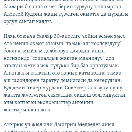
баалары боюнча отчет берип турууну тапшырган.
Алексей Кудрин жаңы түзүлгөн өкмөттө да мурдагы
ордун сактап калды.
План боюнча баалар 30-апрелге чейин өсмөк эмес.
Ага чейин өкмөт атайын "тамак-аш коопсуздугу"
боюнча мыйзам долбоорун даярдап, анын
негизинде “социалдык жактан маанилүү” деп
аталган жети азык-түлүккө бир баа орнотулмак.
Анан дагы калктын өтө жакыр катмарына тамак-
аш талондорун таратуу демилгеси да көтөрүлгөн.
Бул демилгелер мурдакы Советтер Союзунун ушул
жаатта жүргүзгөн саясатына окшош болгондуктан,
аны көптөгөн экономисттер анчейин
жактырышкан жок.
Акыркы үч жыл ичи Дмитрий Медведев айыл-