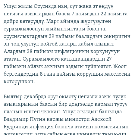
Ушул жылы Орусияда нан, сүт жана эт өңдүү
негизги азыктардын баасы 7 пайыздан 22 пайызга
дейре көтөрүлдү. Март айында жүргүзүлгөн
сурамжылоонун жыйынтыктары боюнча,
орусиялыктардын 39 пайызы баалардын секиригин
эң чоң улуттук көйгөй катары кабыл алышат.
Алардын 38 пайызы инфляциянын коркунучун
атаган. Сурамжылоого катышкандардын 27
пайызын айлык акынын аздыгы түйшөлтөт. Жооп
бергендердин 8 гана пайызы коррупция маселесин
көтөрүшкөн.
Былтыр декабрда орус өкмөтү негизги азык-түлүк
азыктарынын баасын бир деңгээлде кармап туруу
планын иштеп чыккан. Ушул жылдын башында
Владимир Путин каржы министри Алексей
Кудринди инфляция боюнча атайын комиссиянын
жетектетип, апта сайын өлкө ичиндеги тамак-аш