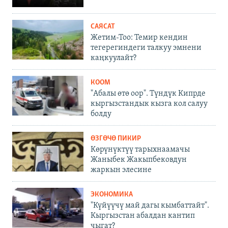
САЯСАТ
Жетим-Тоо: Темир кендин
тегерегиндеги талкуу эмнени
каңкуулайт?
КООМ
"Абалы өтө оор". Түндүк Кипрде
кыргызстандык кызга кол салуу
болду
ӨЗГӨЧӨ ПИКИР
Көрүнүктүү тарыхнаамачы
Жаныбек Жакыпбековдун
жаркын элесине
ЭКОНОМИКА
"Күйүүчү май дагы кымбаттайт".
Кыргызстан абалдан кантип
чыгат?