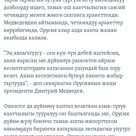
чарба тармагын бутуна тургуза алчу амбициялуу
долбоорду издеп, тамак-аш каатчылыгын саясий
чечимдер менен жөнгө салганга аракеттенди.
Медведевдин айтымында, чечкиндүү аракеттер
көрүлбөгөндө, Орусия азыр алда канча жаман
акыбалда калмак.
“Эң аянычтуусу - сен күн-түн дебей иштейсиң,
анан карасаң эле дүйнөлүк рыноктон айрым
кесиптештердин катасынан ушундай баш оору
келет. Анын кесепетинен бүткүл планета жабыр
тартууда”, - деп санаркаган Орусиянын жаңы
президенти Дмитрий Медведев.
Ошентсе да дүйнөнү каптап келаткан азык-түлүк
каатчылыгы тууралуу сөз башталганда эле, Орусия
дүйнө жүзү боюнча тамак-ашты импорттогон
өлкөлөрдүн биринчи катарында экендигин унутуп