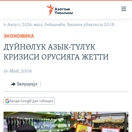
Линктер
Мазмунга
өтүңүз
6-Август, 2026-жыл, бейшемби, Бишкек убактысы 20:18
Навигацияга
ЖАҢЫЛЫКТАР
өтүңүз
ЭКОНОМИКА
КЫРГЫЗСТАН
Издөөгө
ДҮЙНӨЛҮК АЗЫК-ТҮЛҮК
салыңыз
ДҮЙНӨ
КЫРГЫЗСТАН
КРИЗИСИ ОРУСИЯГА ЖЕТТИ
УКРАИНА
САЯСАТ
ДҮЙНӨ
16-Май, 2008
АТАЙЫН ИЛИКТӨӨ
ЭКОНОМИКА
БОРБОР АЗИЯ
ТВ ПРОГРАММАЛАР
Бөлүшүңүз
МАДАНИЯТ
ПОДКАСТ
БҮГҮН АЗАТТЫКТА
Бизди Google'дан табыңыз
ӨЗГӨЧӨ ПИКИР
ЭКСПЕРТТЕР ТАЛДАЙТ
БИЗ ЖАНА ДҮЙНӨ
Русский
ДАНИСТЕ