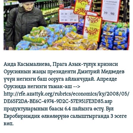
ОНЛАЙН ШЕРИНЕ
ЭЖЕ-СИҢДИЛЕР
АЗАТТЫК+
ЫҢГАЙСЫЗ СУРООЛОР
ЭЕ/АРнун бардык сайттары
Аида Касымалиева, Прага Азык-түлүк кризиси
Орусиянын жаңы президенти Дмитрий Медведев
үчүн негизги баш ооруга айланчудай. Апрелде
Орусияда негизги тамак-аш -->
http://rfe.azattyk.org/rubrics/economics/ky/2008/05/
DE65F2DA-BE6C-4974-9D2C-57E951FE3D85.asp
продуктуларынын баасы 6.4 пайызга өстү. Бул
Евробиримдик өлкөлөрүнө салыштырганда 3 эсеге
көп.