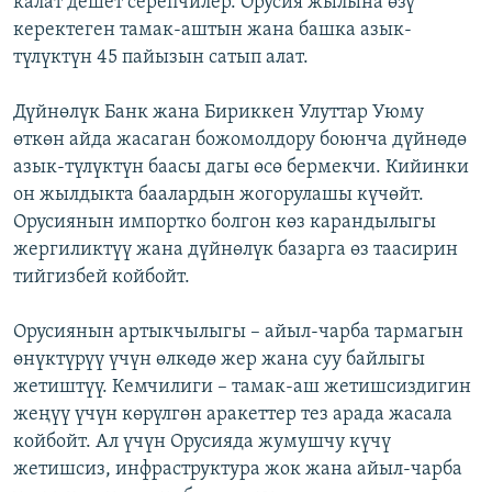
калат дешет серепчилер. Орусия жылына өзү
керектеген тамак-аштын жана башка азык-
түлүктүн 45 пайызын сатып алат.
Дүйнөлүк Банк жана Бириккен Улуттар Уюму
өткөн айда жасаган божомолдору боюнча дүйнөдө
азык-түлүктүн баасы дагы өсө бермекчи. Кийинки
он жылдыкта баалардын жогорулашы күчөйт.
Орусиянын импортко болгон көз карандылыгы
жергиликтүү жана дүйнөлүк базарга өз таасирин
тийгизбей койбойт.
Орусиянын артыкчылыгы – айыл-чарба тармагын
өнүктүрүү үчүн өлкөдө жер жана суу байлыгы
жетиштүү. Кемчилиги – тамак-аш жетишсиздигин
жеңүү үчүн көрүлгөн аракеттер тез арада жасала
койбойт. Ал үчүн Орусияда жумушчу күчү
жетишсиз, инфраструктура жок жана айыл-чарба