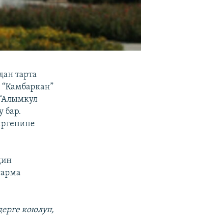
ан тарта
и “Камбаркан”
 “Алымкул
 бар.
иргенине
дин
гарма
дерге коюлуп,