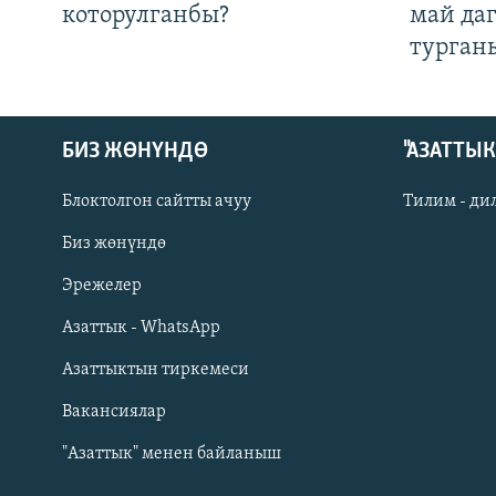
которулганбы?
май да
турган
БИЗ ЖӨНҮНДӨ
"АЗАТТЫ
Блоктолгон сайтты ачуу
Тилим - ди
Биз жөнүндө
Русский
Эрежелер
Азаттык - WhatsApp
ОНЛАЙН ШЕРИНЕ
Азаттыктын тиркемеси
Вакансиялар
"Азаттык" менен байланыш
ЭЕ/АРнун бардык сайттары