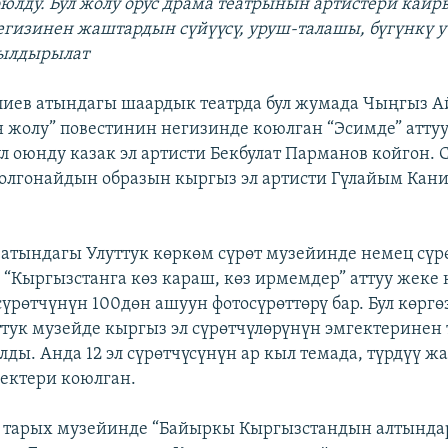
оюлду. Бул жолу орус драма театрынын артистери кай
гизинен жаштардын сүйүүсү, уруш-талашы, бүгүнкү 
гылдырылат
иев атындагы шаардык театрда бул жумада Чыңгыз А
жолу” повестинин негизинде коюлган “Эсимде” аттуу
ул оюнду казак эл артисти Бекбулат Парманов койгон. 
олгонайдын образын кыргыз эл артисти Гүлайым Кан
 атындагы Улуттук көркөм сүрөт музейинде немец сүр
“Кыргызстанга көз караш, көз ирмемдер” аттуу жеке 
 сүрөтчүнүн 100дөн ашуун фотосүрөттөрү бар. Бул көрг
уттук музейде кыргыз эл сүрөтчүлөрүнүн эмгектеринен
лды. Анда 12 эл сүрөтчүсүнүн ар кыл темада, түрдүү ж
ектери коюлган.
 тарых музейинде “Байыркы Кыргызстандын алтындар