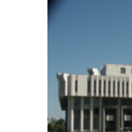
ЭЖЕ-СИҢДИЛЕР
АЗАТТЫК+
ЫҢГАЙСЫЗ СУРООЛОР