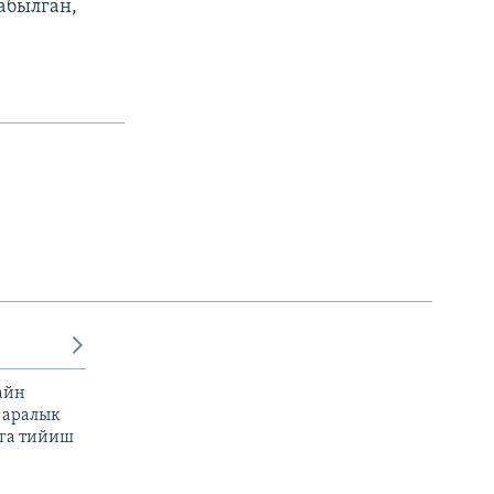
абылган,
айн
 аралык
га тийиш