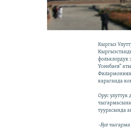
Кыргыз Улут
Кыргызстанды
фольклордук 
Үсөнбаев” ат
Филармониян
караганда ко
Орус улуттук
чыгармасына 
туурасында а
-Бул чыгарма