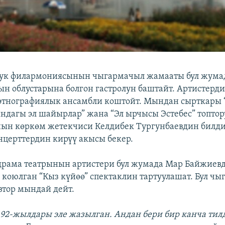
тук филармониясынын чыгармачыл жамааты бул жумад
н облустарына болгон гастролун баштайт. Артистерд
этнографиялык ансамбли коштойт. Мындан сырткары
ындагы эл шайырлар” жана “Эл ырчысы Эстебес” топтору
ын көркөм жетекчиси Келдибек Тургунбаевдин билд
нцерттердин кирүү акысы бекер.
 драма театрынын артистери бул жумада Мар Байжиев
коюлган “Кыз күйөө” спектаклин тартуулашат. Бул чы
втор мындай дейт.
 92-жылдары эле жазылган. Андан бери бир канча тил