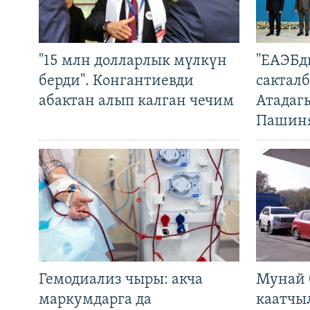
"15 млн долларлык мүлкүн
"ЕАЭБд
берди". Конгантиевди
сакталб
абактан алып калган чечим
Атадаг
Пашин
Гемодиализ чыры: акча
Мунай 
маркумдарга да
каатчы