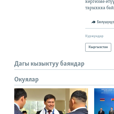
көргөзмө өтү
тарыхкка ба
Бөлүшүңү
Куржундар
Кыргызстан
Дагы кызыктуу баяндар
Окуялар