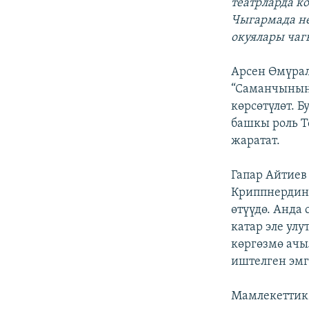
театрларда к
Чыгармада не
окуялары ча
Арсен Өмүрал
“Саманчынын 
көрсөтүлөт. Б
башкы роль Т
жаратат.
Гапар Айтиев
Криппнердин 
өтүүдө. Анда
катар эле ул
көргөзмө ачы
иштелген эмг
Мамлекеттик