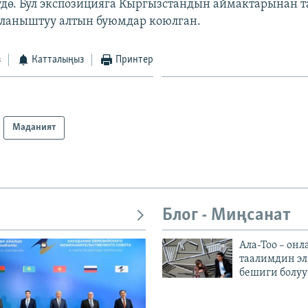
үдө. Бул экспозицияга Кыргызстандын аймактарынан т
йланыштуу алтын буюмдар коюлган.
з
Катталыңыз
Принтер
Маданият
Блог - Миңсанат
Ала-Тоо – онл
таалимдин эл
бешиги болуу