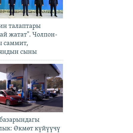
ин талаптары
ай жатат". Чолпон-
ы саммит,
яндын сыны
базарындагы
лык: Өкмөт күйүүчү