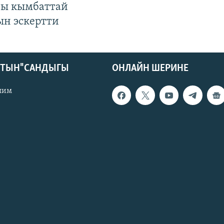
гы кымбаттай
ын эскертти
КТЫН" САНДЫГЫ
ОНЛАЙН ШЕРИНЕ
лим