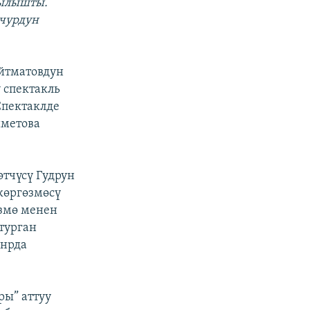
рылышты.
учурдун
йтматовдун
 спектакль
Спектаклде
иметова
өтчүсү Гудрун
көргөзмөсү
өзмө менен
 турган
анрда
ы” аттуу