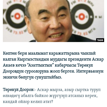
ОНЛАЙН ШЕРИНЕ
ЭЖЕ-СИҢДИЛЕР
АЗАТТЫК+
ЫҢГАЙСЫЗ СУРООЛОР
ЭЕ/АРнун бардык сайттары
Көптөн бери маалымат каражаттарына чыкпай
калган Кыргызстандын мурдагы президенти Аскар
Акаев кечээ “Азаттыктын” кабарчысы Төрөкул
Дооровдун суроолоруна жооп берген. Интервьюнун
экинчи бөлүгүн сунуштайбыз.
Төрөкул Дооров:
- Аскар мырза, азыр сыртка туруп
өлкөдөгү абалга байкоо жүргүзүп атсаныз керек,
кандай ойлор келип атат?