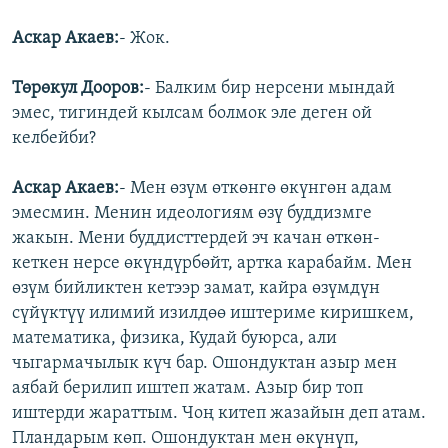
Аскар Акаев:
- Жок.
Төрөкул Дооров:
- Балким бир нерсени мындай
эмес, тигиндей кылсам болмок эле деген ой
келбейби?
Аскар Акаев:
- Мен өзүм өткөнгө өкүнгөн адам
эмесмин. Менин идеологиям өзү буддизмге
жакын. Мени буддисттердей эч качан өткөн-
кеткен нерсе өкүндүрбөйт, артка карабайм. Мен
өзүм бийликтен кетээр замат, кайра өзүмдүн
сүйүктүү илимий изилдөө иштериме киришкем,
математика, физика, Кудай буюрса, али
чыгармачылык күч бар. Ошондуктан азыр мен
аябай берилип иштеп жатам. Азыр бир топ
иштерди жараттым. Чоң китеп жазайын деп атам.
Пландарым көп. Ошондуктан мен өкүнүп,