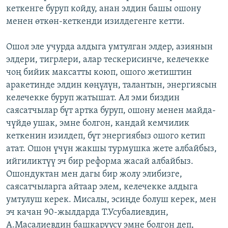
кеткенге буруп койду, анан элдин башы ошону
менен өткөн-кеткенди изилдегенге кетти.
Ошол эле учурда алдыга умтулган элдер, азиянын
элдери, тигрлери, алар тескерисинче, келечекке
чоң бийик максатты коюп, ошого жетиштин
аракетинде элдин көңүлүн, талантын, энергиясын
келечекке буруп жатышат. Ал эми биздин
саясатчылар бүт артка буруп, ошону менен майда-
чүйдө ушак, эмне болгон, кандай кемчилик
кеткенин изилдеп, бүт энергиябыз ошого кетип
атат. Ошон үчүн жакшы турмушка жете албайбыз,
ийгиликтүү эч бир реформа жасай албайбыз.
Ошондуктан мен дагы бир жолу элибизге,
саясатчыларга айтаар элем, келечекке алдыга
умтулуш керек. Мисалы, эсиңде болуш керек, мен
эч качан 90-жылдарда Т.Усубалиевдин,
А.Масалиевдин башкаруусу эмне болгон деп,