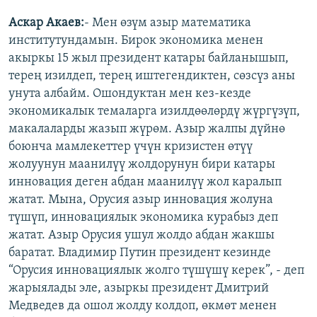
Аскар Акаев:
- Мен өзүм азыр математика
институтундамын. Бирок экономика менен
акыркы 15 жыл президент катары байланышып,
терең изилдеп, терең иштегендиктен, сөзсүз аны
унута албайм. Ошондуктан мен кез-кезде
экономикалык темаларга изилдөөлөрдү жүргүзүп,
макалаларды жазып жүрөм. Азыр жалпы дүйнө
боюнча мамлекеттер үчүн кризистен өтүү
жолуунун маанилүү жолдорунун бири катары
инновация деген абдан маанилүү жол каралып
жатат. Мына, Орусия азыр инновация жолуна
түшүп, инновациялык экономика курабыз деп
жатат. Азыр Орусия ушул жолдо абдан жакшы
баратат. Владимир Путин президент кезинде
“Орусия инновациялык жолго түшүшү керек”, - деп
жарыялады эле, азыркы президент Дмитрий
Медведев да ошол жолду колдоп, өкмөт менен