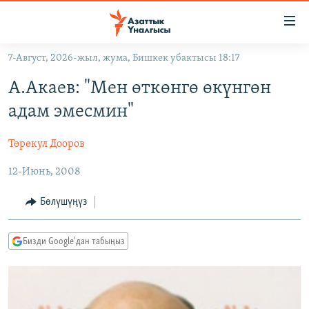
Линктер
Мазмунга
өтүңүз
7-Август, 2026-жыл, жума, Бишкек убактысы 18:17
Навигацияга
ЖАҢЫЛЫКТАР
өтүңүз
А.Акаев: "Мен өткөнгө өкүнгөн
КЫРГЫЗСТАН
Издөөгө
адам эмесмин"
салыңыз
ДҮЙНӨ
КЫРГЫЗСТАН
Төрөкул Дооров
УКРАИНА
САЯСАТ
ДҮЙНӨ
12-Июнь, 2008
АТАЙЫН ИЛИКТӨӨ
ЭКОНОМИКА
БОРБОР АЗИЯ
ТВ ПРОГРАММАЛАР
МАДАНИЯТ
Бөлүшүңүз
ПОДКАСТ
БҮГҮН АЗАТТЫКТА
Бизди Google'дан табыңыз
ӨЗГӨЧӨ ПИКИР
ЭКСПЕРТТЕР ТАЛДАЙТ
БИЗ ЖАНА ДҮЙНӨ
Русский
ДАНИСТЕ