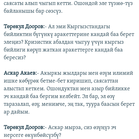
саясаты алып чыгып кетти. Ошондой эле түзмө-түз
байланышы бар сөзсүз.
Төрөкул Дооров:
- Ал эми Кыргызстандагы
бийликтин бүгүнкү аракеттерине кандай баа берет
элеңиз? Кризистик абалдан чыгуу үчүн кыргыз
бийлиги көрүп жаткан аракеттерге кандай баа
бересиз?
Аскар Акаев:
- Акыркы жылдары мен өзүм илимий
ишке көбүрөк бетме-бет киришип, саясаттан
алыстап кеткем. Ошондуктан мен азыр бийликке
эч кандай баа бергим келбейт. Эл бар, эл өзү
таразалап, өзү, менимче, эң так, туура баасын берет
ар дайым.
Төрөкул Дооров:
- Аскар мырза, сиз өзүңүз эч
нерсеге өкүнбөйсүзбү?