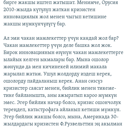
бирге жакшы иштеп жатышат. Менимче, Орусия
2010-жылда күтүлүп жаткан кризистен
инновациялык жол менен чыгып кетишине
жакшы мүмкүнчүлүгү бар.
Ал эми чакан мамлекеттер үчүн кандай жол бар?
Чакан мамлекеттер үчүн деле башка жол жок.
Бирок инновациянын өзүнүн чакан мамлекеттерге
ылайык келген ыкмалары бар. Мына ошолор
жөнүндө да мен кичинекей илимий макала
жарылап жатам. Ушул жолдорду издеш керек,
ошолорду пайдаланыш керек. Анан сөзсүз
кризистер саясат менен, бийлик менен тикеме-
тике байланышта, аны ажыратып кароо мүмкүн
эмес. Эгер бийлик начар болсо, кризис ошончолук
тереңдеп, катастрофага айланып кетиши мүмкүн.
Эгер бийлик жакшы болсо, мына, Америкада 30-
жылдардагы кризистен Ф.Рузвельттин эң акылман