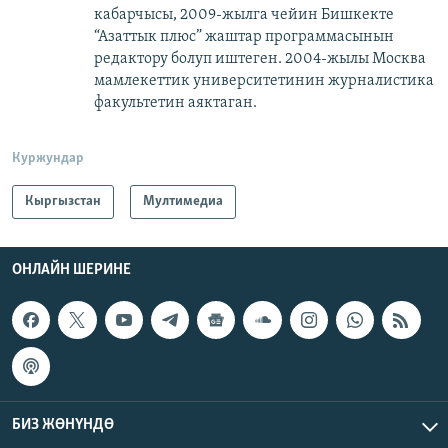
кабарчысы, 2009-жылга чейин Бишкекте
“Азаттык плюс” жаштар программасынын
редактору болуп иштеген. 2004-жылы Москва
мамлекеттик университетинин журналистика
факультетин аяктаган.
Куржундар
Кыргызстан
Мултимедиа
ОНЛАЙН ШЕРИНЕ
БИЗ ЖӨНҮНДӨ