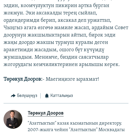
элдин, коомчулуктун пикирин артка бурган
жокмун. Эки аксакалды терең сыйлап,
ордендеримди берип, аксакал деп урматтап,
Чыңгыз агага өзгөчө мамиле жасап, ардайым Совет
доорунун жакшылыктарын айтып, бирок элди
жаңы доордо жакшы турмуш куралы деген
аракетимди жасадым, ошого бүт күчүмдү
жумшадым. Менимче, биздин саясатчылар
жогорудагы кемчиликтеринен арылышы керек.
Төрөкул Дооров:
- Маегиңизге ырахмат!
Бөлүшүңүз
Катталыңыз
Төрөкул Дооров
"Азаттыктын" казак кызматынын директору.
2007-жылга чейин "Азаттыктын" Москвадагы