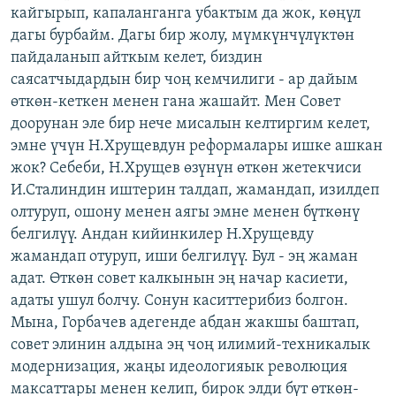
кайгырып, капаланганга убактым да жок, көңүл
дагы бурбайм. Дагы бир жолу, мүмкүнчүлүктөн
пайдаланып айткым келет, биздин
саясатчыдардын бир чоң кемчилиги - ар дайым
өткөн-кеткен менен гана жашайт. Мен Совет
доорунан эле бир нече мисалын келтиргим келет,
эмне үчүн Н.Хрущевдун реформалары ишке ашкан
жок? Себеби, Н.Хрущев өзүнүн өткөн жетекчиси
И.Сталиндин иштерин талдап, жамандап, изилдеп
олтуруп, ошону менен аягы эмне менен бүткөнү
белгилүү. Андан кийинкилер Н.Хрущевду
жамандап отуруп, иши белгилүү. Бул - эң жаман
адат. Өткөн совет калкынын эң начар касиети,
адаты ушул болчу. Сонун каситтерибиз болгон.
Мына, Горбачев адегенде абдан жакшы баштап,
совет элинин алдына эң чоң илимий-техникалык
модернизация, жаңы идеологияык революция
максаттары менен келип, бирок элди бүт өткөн-