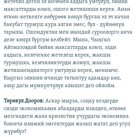
жетебиз деген эл өзгөчөгө алдыга умтулуп, бийик
максаттарды коюп, ошого жетишиши керек. Анан
өткөн-кеткенге көбүрөөк көңүл бурган эл эч качан
бакубат турмуш кура алган эмес, бул - дүйнөнүн
тарыхы. Ошондуктан мен мындай суроолорго анча
деле көңүл бургум келбейт. Мына, Чыңгыз
Айтматовдой бийик максаттарды коюп, элди
алдыга, келечекке жетелеш керек, жакшы
турмушка, кемчиликтерди жоюуп, жакшы
жетишкендиктерге умтулуш керек, менимче.
Кыргыз элинин ичинде татыктуу адамдар көп,
алар дагы мүмкүнчүлүк алышат деп ойлойм.
Төрөкул Дооров:
Аскар мырза, соңку кездерде
сизди экономикалык абалдарды изилдеп, өткөөл
мезгилдеги жана кризистик учурдагы экономика
боюнча илимий эмгектерди жазып жатат деп угуп
жүрөбүз?