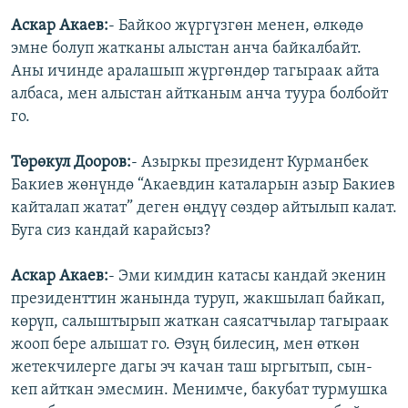
Аскар Акаев:
- Байкоо жүргүзгөн менен, өлкөдө
эмне болуп жатканы алыстан анча байкалбайт.
Аны ичинде аралашып жүргөндөр тагыраак айта
албаса, мен алыстан айтканым анча туура болбойт
го.
Төрөкул Дооров:
- Азыркы президент Курманбек
Бакиев жөнүндө “Акаевдин каталарын азыр Бакиев
кайталап жатат” деген өңдүү сөздөр айтылып калат.
Буга сиз кандай карайсыз?
Аскар Акаев:
- Эми кимдин катасы кандай экенин
президенттин жанында туруп, жакшылап байкап,
көрүп, салыштырып жаткан саясатчылар тагыраак
жооп бере алышат го. Өзүң билесиң, мен өткөн
жетекчилерге дагы эч качан таш ыргытып, сын-
кеп айткан эмесмин. Менимче, бакубат турмушка