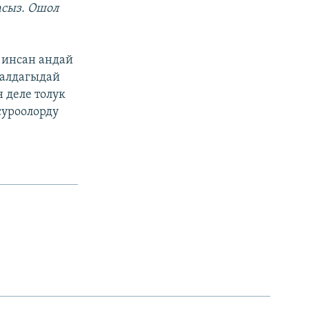
асыз. Ошол
 инсан андай
 алдагыдай
 деле толук
суроолорду