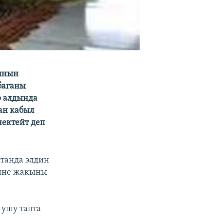
сынын
баганы
р алдында
ан кабыл
ектейт деп
танда элдин
ңине жакыны
ушу тапта