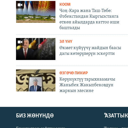
КООМ
Чоң-Кара жана Таш-Төбө:
Өзбекстандан Кыргызстанга
өткөн айылдарда каттоо иши
башталды
ЭЛ ҮНҮ
Өкмөт күйүүчү майдын баасы
дагы көтөрүлөрүн эскертти
ӨЗГӨЧӨ ПИКИР
Көрүнүктүү тарыхнаамачы
Жаныбек Жакыпбековдун
жаркын элесине
БИЗ ЖӨНҮНДӨ
"АЗАТТЫ