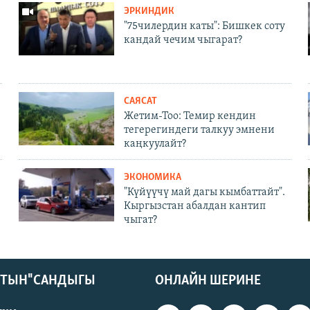
ЭРКИНДИК
"75чилердин каты": Бишкек соту
кандай чечим чыгарат?
САЯСАТ
Жетим-Тоо: Темир кендин
тегерегиндеги талкуу эмнени
каңкуулайт?
ЭКОНОМИКА
"Күйүүчү май дагы кымбаттайт".
Кыргызстан абалдан кантип
чыгат?
КТЫН" САНДЫГЫ
ОНЛАЙН ШЕРИНЕ