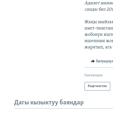
Адилет минис
санды биз 20
Жаңы мыйзам 
ниет-тилегин
жобонун иште
ишеними жок.
жаратып, ага 
Бөлүшүңү
Куржундар
Кыргызстан
Дагы кызыктуу баяндар