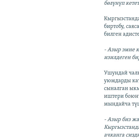
бөлүнүп кетет
Кыргызстанда
биртобу, сая
билген адист
- Азыр эмне к
изилдеген би
Ушундай чалк
уюмдарды кат
сыналган ыкм
иштери боюн
мындайча тү
- Азыр биз ж
Кыргызстанд
ачканга сизд