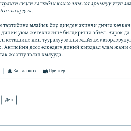
трлиги сизди каттабай койсо аны сот аркылуу утуп ал
0гө чыгардык.
тартибине ылайык бир динден экинчи динге көчкөн
 диний уюм жетекчисине билдириши абзел. Бирок да
п кетишине дин тууралуу жаңы мыйзам авторлорунун
 Антпейин десе өлкөдөгү диний кырдаал улам жаңы 
так жоопту талап кылууда.
з
Катталыңыз
Принтер
Дин