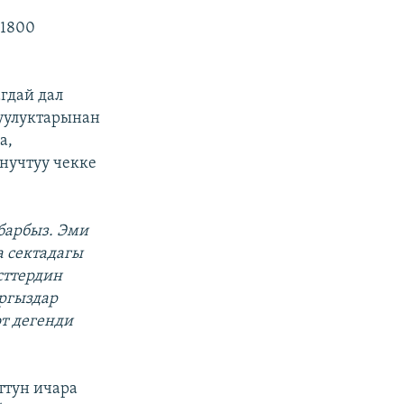
 1800
гдай дал
уулуктарынан
а,
нучтуу чекке
барбыз. Эми
а сектадагы
сттердин
ргыздар
т дегенди
ттун ичара