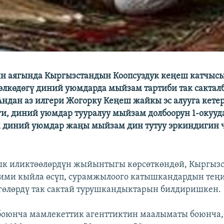
ын аягында Кыргызстандын Коопсуздук кеңеш катчы
лкөдөгү диний уюмдарда мыйзам тартиби так сактал
Андан аз илгери Жогорку Кеңеш жайкы эс алууга кете
и, диний уюмдар тууралуу мыйзам долбоорун 1-окууд
 диний уюмдар жаңы мыйзам дин тутуу эркиндигин ч
ык иликтөөлөрдүн жыйынтыгы көрсөткөндөй, Кыргызс
зими кыйла өсүп, сурамжылоого катышкандардын те
өлөрдү так сактай турушкандыктарын билдиришкен.
оюнча мамлекеттик агенттиктин маалыматы боюнча, 