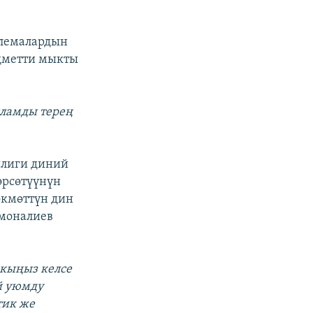
блемалардын
едметти мыкты
исламды терең
йлиги диний
өрсөтүүнүн
өкмөттүн дин
смоналиев
чкыңыз келсе
й уюмду
тик же