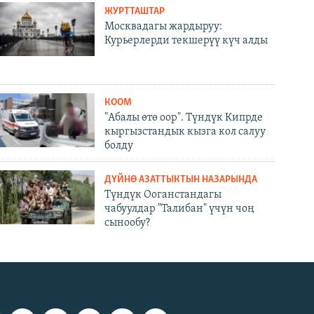
ЖУРТТАШТАР
Москвадагы жардыруу:
Курьерлерди текшерүү күч алды
КООМ
"Абалы өтө оор". Түндүк Кипрде
кыргызстандык кызга кол салуу
болду
ДҮЙНӨ АЗАТТЫКТЫН НАЗАРЫНДА
Түндүк Ооганстандагы
чабуулдар "Талибан" үчүн чоң
сынообу?