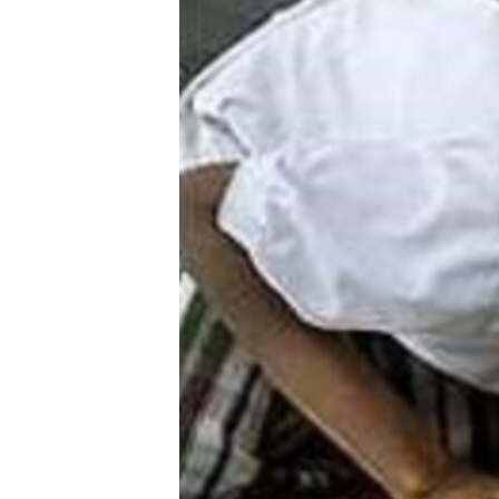
ЭЖЕ-СИҢДИЛЕР
АЗАТТЫК+
ЫҢГАЙСЫЗ СУРООЛОР