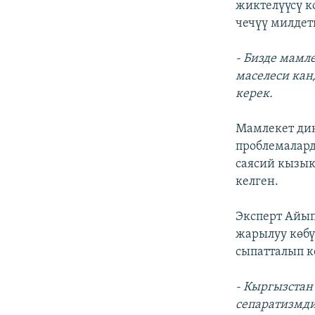
жиктелүүсү к
чечүү милдет
- Бизде мамл
маселеси кан
керек.
Мамлекет дин
проблемалар
саясий кызык
келген.
Эксперт Айып
жарылуу көбү
сыпатталып к
- Кыргызстан
сепаратизмди