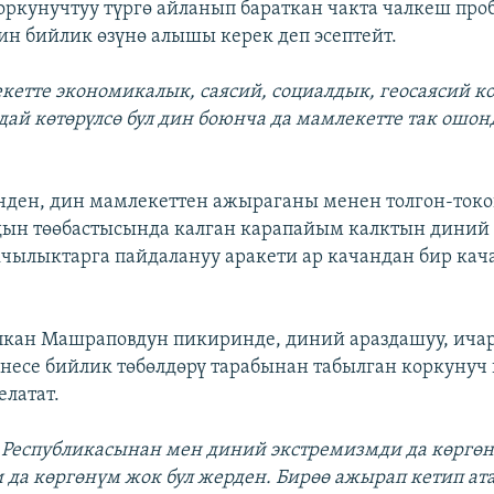
оркунучтуу түргө айланып бараткан чакта чалкеш пр
ин бийлик өзүнө алышы керек деп эсептейт.
екетте экономикалык, саясий, социалдык, геосаясий к
дай көтөрүлсө бул дин боюнча да мамлекетте так ошонд
ден, дин мамлекеттен ажыраганы менен толгон-ток
дын төөбастысында калган карапайым калктын дини
чылыктарга пайдалануу аракети ар качандан бир кач
кан Машраповдун пикиринде, диний араздашуу, ичар
несе бийлик төбөлдөрү тарабынан табылган коркунуч
елатат.
 Республикасынан мен диний экстремизмди да көргөн
 да көргөнүм жок бул жерден. Бирөө ажырап кетип ата