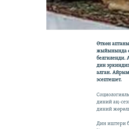
Өткөн аптан
жыйынында ө
белгиленди. 
дин эркиндиг
алган. Айрым
эсептешет.
Социологиял
диний аң-се
диний жөрөлг
Дин иштери б