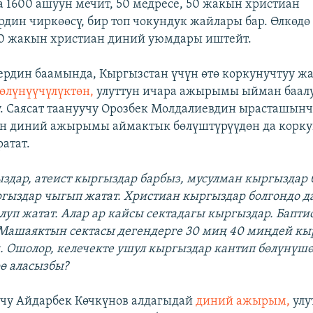
 1600 ашуун мечит, 50 медресе, 50 жакын христиан
дин чиркөөсү, бир топ чокундук жайлары бар. Өлкөдө
00 жакын христиан диний уюмдары иштейт.
рдин баамында, Кыргызстан үчүн өтө коркунучтуу жа
өлүнүүчүлүктөн,
улуттун ичара ажырымы ыйман баал
. Саясат таануучу Орозбек Молдалиевдин ырасташынч
н диний ажырымы аймактык бөлүштүрүүдөн да корку
атат.
здар, атеист кыргыздар барбыз, мусулман кыргыздар 
гыздар чыгып жатат. Христиан кыргыздар болгондо д
луп жатат. Алар ар кайсы сектадагы кыргыздар. Бапти
 Машаяктын сектасы дегендерге 30 миң 40 миңдей кы
. Ошолор, келечекте ушул кыргыздар кантип бөлүнүшө
рө аласызбы?
учу Айдарбек Көчкүнов алдагыдай
диний ажырым,
улу