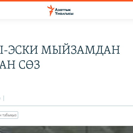
-ЭСКИ МЫЙЗАМДАН
АН СӨЗ
з
ан табыңыз