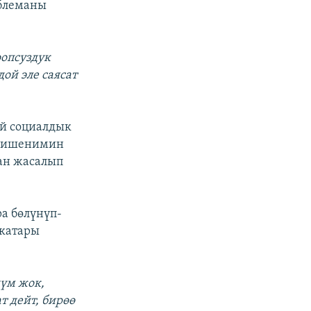
облеманы
оопсуздук
ой эле саясат
ой социалдык
й ишенимин
ан жасалып
а бөлүнүп-
 катары
үм жок,
т дейт, бирөө