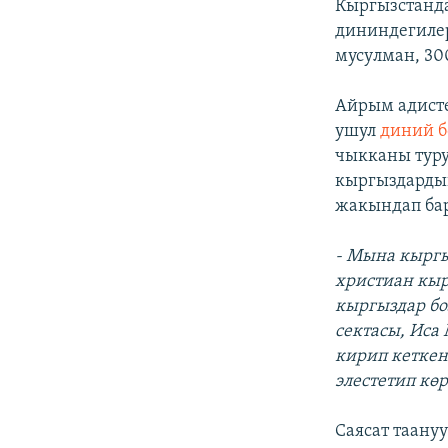
Кыргызстанда
дининдегилер
мусyлман, 3
Айрым адисте
ушул
диний б
чыкканы туру
кыргыздарды
жакындап бар
- Мына кыргы
христиан кыр
кыргыздар бо
сектасы, Иса
кирип кеткен
элестетип кө
Саясат таану