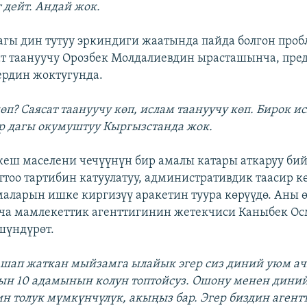
 дейт. Андай жок.
гы дин тутуу эркиндиги жаатында пайда болгон про
сат таануучу Орозбек Молдалиевдин ырасташынча, пр
ердин жоктугунда.
өп? Саясат таануучу көп, ислам таануучу көп. Бирок 
р дагы окумуштуу Кыргызстанда жок.
еш маселени чечүүнүн бир амалы катары аткаруу би
тоо тартибин катуулатуу, административдик таасир к
аларын ишке киргизүү аракетин туура көрүүдө. Аны 
ча мамлекеттик агенттигинин жетекчиси Каныбек О
шүндүрөт.
ашап жаткан мыйзамга ылайык эгер сиз диний уюм а
ын 10 адамынын колун топтойсуз. Ошону менен дини
ин толук мүмкүнчүлүк, акыңыз бар. Эгер биздин агент