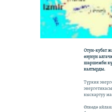
Отун-кубат ж
өзүнүн алгач
шаршемби күн
калтырды.
Түркия энерг
энергетикасы
кыскартуу ма
Өлкөдө айла