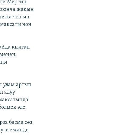
еги Мерсин
 боюнча жакын
тыйжа чыгып,
 максаты чоң
айда кылган
 менен
агы
н улам артып
п алуу
 максатында
болмок эле.
за басма сөз
уу аземинде