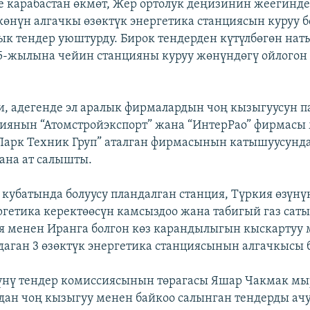
 карабастан өкмөт, Жер ортолук деңизинин жеегинд
өнүн алгачкы өзөктүк энергетика станциясын куруу
лык тендер уюштурду. Бирок тендерден күтүлбөгөн на
5-жылына чейин станцияны куруу жөнүндөгү ойлогон
и, адегенде эл аралык фирмалардын чоң кызыгуусун п
сиянын “Атомстройэкспорт” жана “ИнтерРао” фирмасы
Парк Техник Груп” аталган фирмасынын катышуусунд
ана ат салышты.
 кубатында болуусу пландалган станция, Түркия өзүнү
ргетика керектөөсүн камсыздоо жана табигый газ саты
я менен Иранга болгон көз карандылыгын кыскартуу
даган 3 өзөктүк энергетика станциясынын алгачкысы 
ү тендер комиссиясынын төрагасы Яшар Чакмак мыр
дан чоң кызыгуу менен байкоо салынган тендерды ач