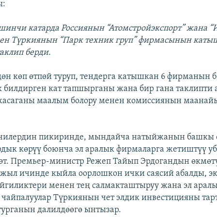
ы:
ешинчи катарда Россиянын “Атомстройэкспорт” жана “
ен Түркиянын “Парк техник груп” фирмасынын каты
аклип берди.
дөн көп өтпөй туруп, тендерга катышкан 6 фирманын 
билдирген кат тапшырганы жана бир гана таклипти 
жасаганы маалым болору менен комиссиянын маанайы
чилердин пикиринде, мындайча натыйжанын башкы 
рдык көрүү боюнча эл аралык фирмаларга жетиштүү у
өт. Премьер-министр Режеп Тайып Эрдогандын өкмөтү
жыл ичинде кыйла оорлошкон ички саясий абалды, 
йгиликтери менен тең салмакташтыруу жана эл арал
 чайпалуулар Түркиянын чет элдик инвестицияны тар
турганын далилдөөгө ынтызар.