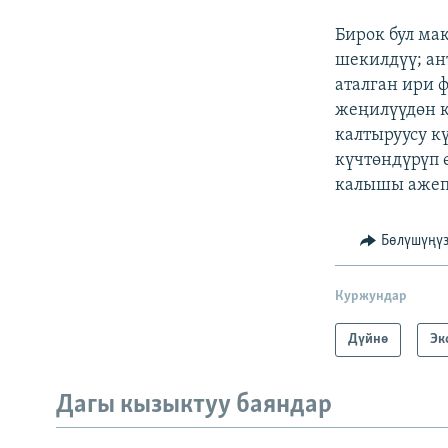
Бирок бул ма
шекилдүү; ан
аталган ири 
жеңилүүдөн к
калтыруусу кү
күчтөндүрүп 
калышы ажеп
Бөлүшүңү
Куржундар
Дүйнө
Эк
Дагы кызыктуу баяндар