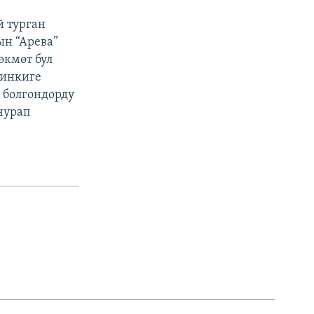
й турган
н “Арева”
өкмөт бул
йинкиге
ы болгондорду
чурап