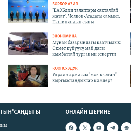
БОРБОР АЗИЯ
"ЕАЭБдин талаптары сакталбай
жатат". Чолпон-Атадагы саммит,
Пашиняндын сыны
ЭКОНОМИКА
Мунай базарындагы каатчылык:
Өкмөт күйүүчү май дагы
кымбаттай турганын эскертти
КООПСУЗДУК
Украин армиясы "жок кылган"
кыргызстандыктар кимдер?
КТЫН" САНДЫГЫ
ОНЛАЙН ШЕРИНЕ
лим