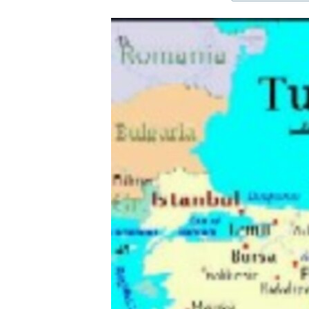
ЭЖЕ-СИҢДИЛЕР
АЗАТТЫК+
ЫҢГАЙСЫЗ СУРООЛОР