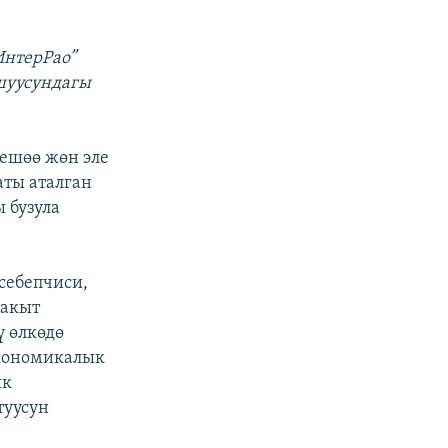
ИнтерРао”
шуусундагы
бешөө жөн эле
аты аталган
 бузула
себепчиси,
бакыт
 өлкөдө
экономикалык
ык
туусун