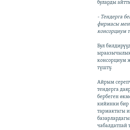
буларды айтт
- Тендерга б
фирмасы мен
консорциум т
Бул билдирүү
ыраазычылык 
консорциум 
түштү.
Айрым сереп
тендерга дая
бербеген өкм
кийинки бир 
тармактагы и
базарлардагы
чабалдатпай 