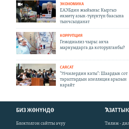
ЭКОНОМИКА
ЕАЭБдин жыйыны: Кыргыз
өкмөтү азык-түлүктүн баасына
тынчсызданат
КОРРУПЦИЯ
Гемодиализ чыры: акча
маркумдарга да которулганбы?
САЯСАТ
"75чилердин каты": Шаардык сот
тараптардын апелляция арызын
карайт
БИЗ ЖӨНҮНДӨ
"АЗАТТЫ
Блоктолгон сайтты ачуу
Тилим - ди