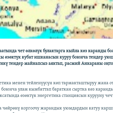
аатында чет өлкөлүк булактарга кыйла көз каранды бо
кы өзөктүк кубат ишканасын куруу боюнча тендер уюш
кү тендер майнапсыз аяктап, расмий Анкараны оңто
етика менен тейленүүсүн көп тармакташтыруу жана о
 боюнча улам кымбаттап бараткан сыртка көз каран
ксатында өзөктүк энергетика станциясын курууну чеч
на чөйрөнү коргоочу жарандык уюмдардын катуу кар