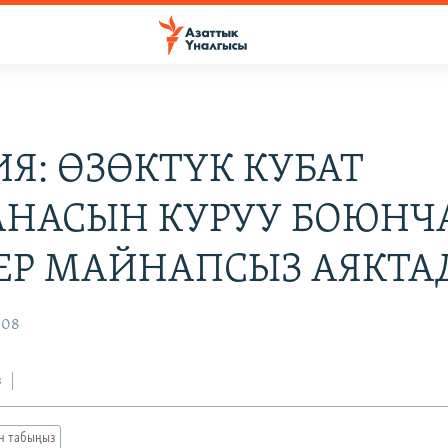
ИЯ: ӨЗӨКТҮК КУБАТ
НАСЫН КУРУУ БОЮНЧ
ЕР МАЙНАПСЫЗ АЯКТА
008
з
ан табыңыз