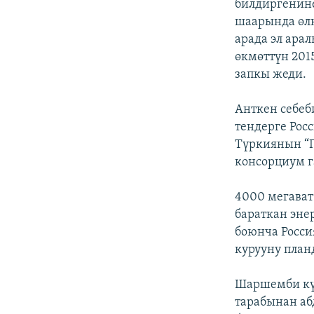
билдиргенине
шаарында өлк
арада эл ара
өкмөттүн 201
запкы жеди.
Анткен себеб
тендерге Рос
Түркиянын “
консорциум г
4000 мегават
бараткан эне
боюнча Росси
курууну план
Шаршемби күн
тарабынан аб