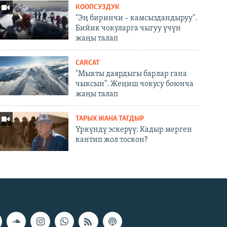
КООПСУЗДУК
"Эң биринчи – камсыздандыруу".
Бийик чокуларга чыгуу үчүн
жаңы талап
САЯСАТ
"Мыкты даярдыгы барлар гана
чыксын". Жеңиш чокусу боюнча
жаңы талап
ТАРЫХ ЖАНА ТАГДЫР
Үркүндү эскерүү: Кадыр мерген
кантип жол тоскон?