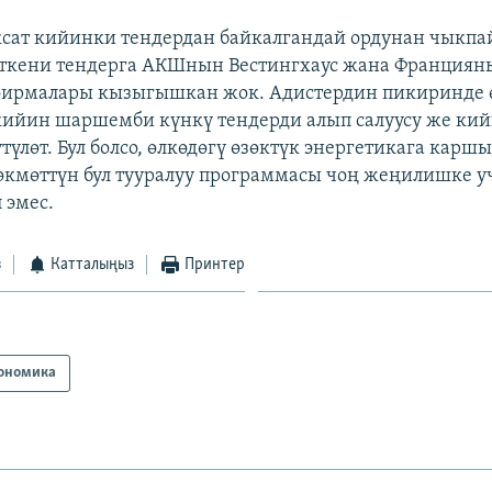
ксат кийинки тендердан байкалгандай ордунан чыкпа
ткени тендерга АКШнын Вестингхаус жана Францияны
фирмалары кызыгышкан жок. Адистердин пикиринде 
ийин шаршемби күнкү тендерди алып салуусу же ки
түлөт. Бул болсо, өлкөдөгү өзөктүк энергетикага карш
өкмөттүн бул тууралуу программасы чоң жеңилишке у
 эмес.
з
Катталыңыз
Принтер
ономика