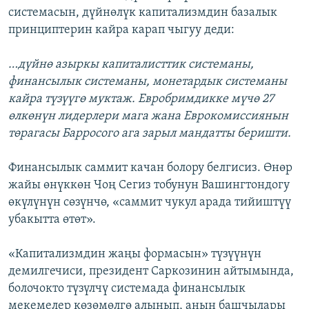
системасын, дүйнөлүк капитализмдин базалык
принциптерин кайра карап чыгуу деди:
…дүйнө азыркы капиталисттик системаны,
финансылык системаны, монетардык системаны
кайра түзүүгө муктаж. Евробримдикке мүчө 27
өлкөнүн лидерлери мага жана Еврокомиссиянын
төрагасы Барросого ага зарыл мандатты беришти.
Финансылык саммит качан болору белгисиз. Өнөр
жайы өнүккөн Чоң Сегиз тобунун Вашингтондогу
өкүлүнүн сөзүнчө, «саммит чукул арада тийиштүү
убакытта өтөт».
«Капитализмдин жаңы формасын» түзүүнүн
демилгечиси, президент Саркозинин айтымында,
болочокто түзүлчү системада финансылык
мекемелер көзөмөлгө алынып, анын башчылары