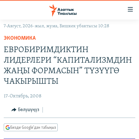
Линктер
Мазмунга
өтүңүз
7-Август, 2026-жыл, жума, Бишкек убактысы 10:28
Навигацияга
ЖАҢЫЛЫКТАР
өтүңүз
ЭКОНОМИКА
КЫРГЫЗСТАН
Издөөгө
EВРОБИРИМДИКТИН
салыңыз
ДҮЙНӨ
КЫРГЫЗСТАН
ЛИДЕРЛЕРИ “КАПИТАЛИЗМДИН
УКРАИНА
САЯСАТ
ДҮЙНӨ
ЖАҢЫ ФОРМАСЫН” ТҮЗҮҮГӨ
АТАЙЫН ИЛИКТӨӨ
ЭКОНОМИКА
БОРБОР АЗИЯ
ЧАКЫРЫШТЫ
ТВ ПРОГРАММАЛАР
МАДАНИЯТ
17-Октябрь, 2008
ПОДКАСТ
БҮГҮН АЗАТТЫКТА
Бөлүшүңүз
ӨЗГӨЧӨ ПИКИР
ЭКСПЕРТТЕР ТАЛДАЙТ
БИЗ ЖАНА ДҮЙНӨ
Русский
Бизди Google'дан табыңыз
ДАНИСТЕ