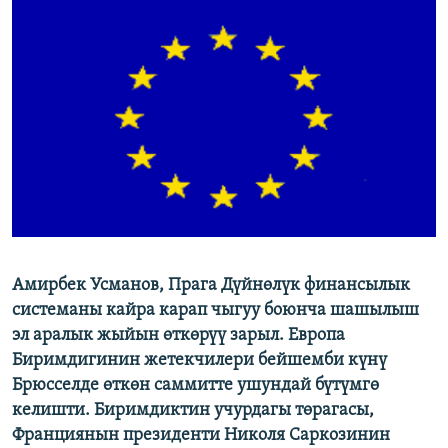
ОНЛАЙН ШЕРИНЕ
ЭЖЕ-СИҢДИЛЕР
АЗАТТЫК+
ЫҢГАЙСЫЗ СУРООЛОР
ЭЕ/АРнун бардык сайттары
Амирбек Усманов, Прага Дүйнөлүк финансылык
системаны кайра карап чыгуу боюнча шашылыш
эл аралык жыйын өткөрүү зарыл. Европа
Биримдигинин жетекчилери бейшемби күнү
Брюсселде өткөн саммитте ушундай бүтүмгө
келишти. Биримдиктин учурдагы төрагасы,
Франциянын президенти Николя Саркозинин