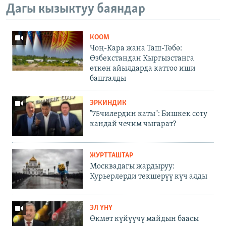
Дагы кызыктуу баяндар
КООМ
Чоң-Кара жана Таш-Төбө:
Өзбекстандан Кыргызстанга
өткөн айылдарда каттоо иши
башталды
ЭРКИНДИК
"75чилердин каты": Бишкек соту
кандай чечим чыгарат?
ЖУРТТАШТАР
Москвадагы жардыруу:
Курьерлерди текшерүү күч алды
ЭЛ ҮНҮ
Өкмөт күйүүчү майдын баасы