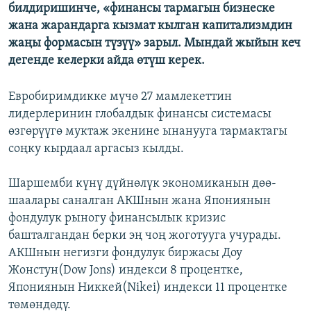
билдиришинче, «финансы тармагын бизнеске
жана жарандарга кызмат кылган капитализмдин
жаңы формасын түзүү» зарыл. Мындай жыйын кеч
дегенде келерки айда өтүш керек.
Евробиримдикке мүчө 27 мамлекеттин
лидерлеринин глобалдык финансы системасы
өзгөрүүгө муктаж экенине ынанууга тармактагы
соңку кырдаал аргасыз кылды.
Шаршемби күнү дүйнөлүк экономиканын дөө-
шаалары саналган АКШнын жана Япониянын
фондулук рыногу финансылык кризис
башталгандан берки эң чоң жоготууга учурады.
АКШнын негизги фондулук биржасы Доу
Жонстун(Dow Jons) индекси 8 процентке,
Япониянын Никкей(Nikei) индекси 11 процентке
төмөндөдү.