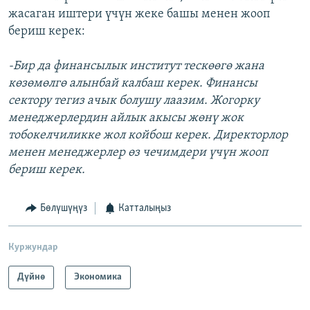
жасаган иштери үчүн жеке башы менен жооп
бериш керек:
-Бир да финансылык институт тескөөгө жана
көзөмөлгө алынбай калбаш керек. Финансы
сектору тегиз ачык болушу лаазим. Жогорку
менеджерлердин айлык акысы жөнү жок
тобокелчиликке жол койбош керек. Директорлор
менен менеджерлер өз чечимдери үчүн жооп
бериш керек.
Бөлүшүңүз
Катталыңыз
Куржундар
Дүйнө
Экономика