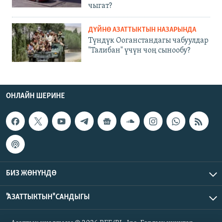
чыгат?
ДҮЙНӨ АЗАТТЫКТЫН НАЗАРЫНДА
Түндүк Ооганстандагы чабуулдар
"Талибан" үчүн чоң сынообу?
ОНЛАЙН ШЕРИНЕ
БИЗ ЖӨНҮНДӨ
"АЗАТТЫКТЫН" САНДЫГЫ