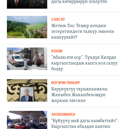
дагы көтөрүлөрүн эскертти
САЯСАТ
Жетим-Тоо: Темир кендин
тегерегиндеги талкуу эмнени
каңкуулайт?
КООМ
"Абалы өтө оор". Түндүк Кипрде
кыргызстандык кызга кол салуу
болду
ӨЗГӨЧӨ ПИКИР
Көрүнүктүү тарыхнаамачы
Жаныбек Жакыпбековдун
жаркын элесине
ЭКОНОМИКА
"Күйүүчү май дагы кымбаттайт".
Кыргызстан абалдан кантип