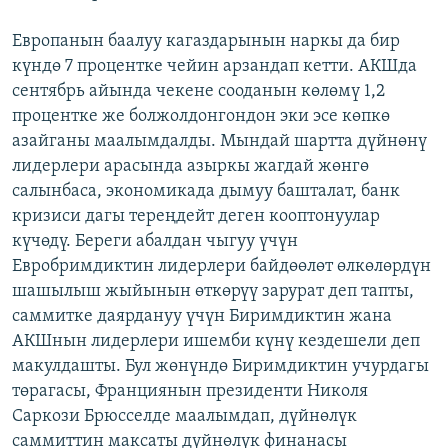
Европанын баалуу кагаздарынын наркы да бир
күндө 7 процентке чейин арзандап кетти. АКШда
сентябрь айында чекене сооданын көлөмү 1,2
процентке же болжолдонгондон эки эсе көпкө
азайганы маалымдалды. Мындай шартта дүйнөнү
лидерлери арасында азыркы жагдай жөнгө
салынбаса, экономикада дымуу башталат, банк
кризиси дагы тереңдейт деген кооптонуулар
күчөдү. Береги абалдан чыгуу үчүн
Евробримдиктин лидерлери байдөөлөт өлкөлөрдүн
шашылыш жыйынын өткөрүү зарурат деп тапты,
саммитке даярдануу үчүн Биримдиктин жана
АКШнын лидерлери ишемби күнү кездешели деп
макулдашты. Бул жөнүндө Биримдиктин учурдагы
төрагасы, Франциянын президенти Николя
Саркози Брюсселде маалымдап, дүйнөлүк
саммиттин максаты дүйнөлүк финанасы