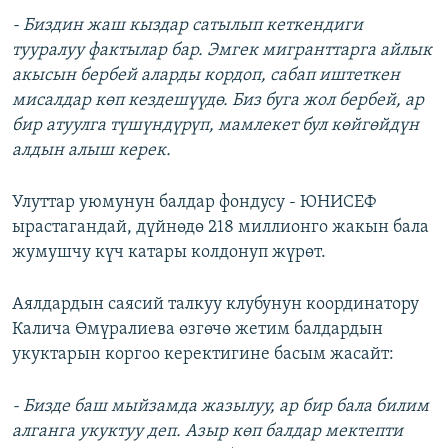
- Биздин жаш кыздар сатылып кеткендиги
тууралуу фактылар бар. Эмгек мигранттарга айлык
акысын бербей аларды кордоп, сабап иштеткен
мисалдар көп кездешүүдө. Биз буга жол бербей, ар
бир атуулга түшүндүрүп, мамлекет бул көйгөйдүн
алдын алыш керек.
Улуттар уюмунун балдар фондусу - ЮНИСЕФ
ырастагандай, дүйнөдө 218 миллионго жакын бала
жумушчу күч катары колдонуп жүрөт.
Аялдардын саясий талкуу клубунун координатору
Калича Өмүралиева өзгөчө жетим балдардын
укуктарын коргоо керектигине басым жасайт:
- Бизде баш мыйзамда жазылуу, ар бир бала билим
алганга укуктуу деп. Азыр көп балдар мектепти