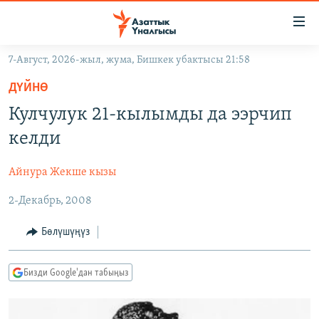
Линктер
Мазмунга
өтүңүз
7-Август, 2026-жыл, жума, Бишкек убактысы 21:58
Навигацияга
ЖАҢЫЛЫКТАР
өтүңүз
ДҮЙНӨ
КЫРГЫЗСТАН
Издөөгө
Кулчулук 21-кылымды да ээрчип
салыңыз
ДҮЙНӨ
КЫРГЫЗСТАН
келди
УКРАИНА
САЯСАТ
ДҮЙНӨ
Айнура Жекше кызы
АТАЙЫН ИЛИКТӨӨ
ЭКОНОМИКА
БОРБОР АЗИЯ
2-Декабрь, 2008
ТВ ПРОГРАММАЛАР
МАДАНИЯТ
ПОДКАСТ
БҮГҮН АЗАТТЫКТА
Бөлүшүңүз
ӨЗГӨЧӨ ПИКИР
ЭКСПЕРТТЕР ТАЛДАЙТ
Бизди Google'дан табыңыз
БИЗ ЖАНА ДҮЙНӨ
Русский
ДАНИСТЕ