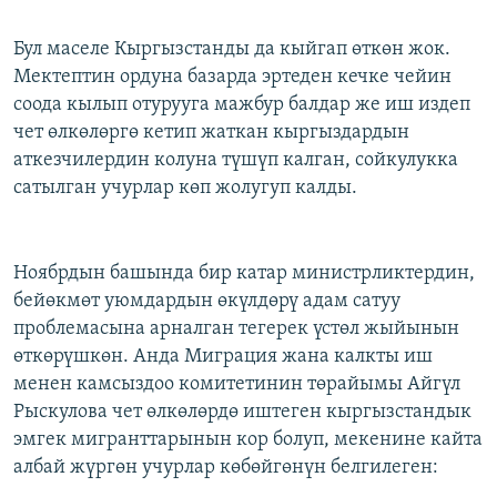
Бул маселе Кыргызстанды да кыйгап өткөн жок.
Мектептин ордуна базарда эртеден кечке чейин
соода кылып отурууга мажбур балдар же иш издеп
чет өлкөлөргө кетип жаткан кыргыздардын
аткезчилердин колуна түшүп калган, сойкулукка
сатылган учурлар көп жолугуп калды.
Ноябрдын башында бир катар министрликтердин,
бейөкмөт уюмдардын өкүлдөрү адам сатуу
проблемасына арналган тегерек үстөл жыйынын
өткөрүшкөн. Анда Миграция жана калкты иш
менен камсыздоо комитетинин төрайымы Айгүл
Рыскулова чет өлкөлөрдө иштеген кыргызстандык
эмгек мигранттарынын кор болуп, мекенине кайта
албай жүргөн учурлар көбөйгөнүн белгилеген: