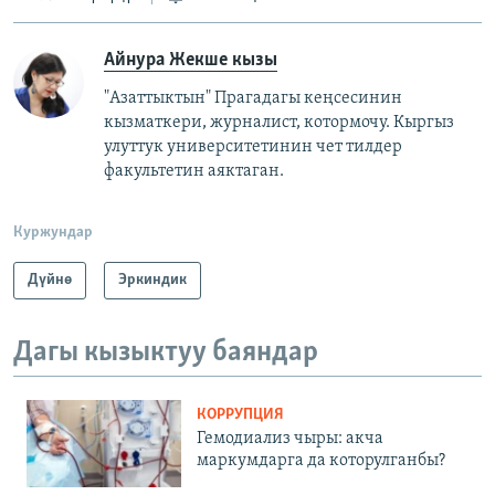
Айнура Жекше кызы
"Азаттыктын" Прагадагы кеңсесинин
кызматкери, журналист, котормочу. Кыргыз
улуттук университетинин чет тилдер
факультетин аяктаган.
Куржундар
Дүйнө
Эркиндик
Дагы кызыктуу баяндар
КОРРУПЦИЯ
Гемодиализ чыры: акча
маркумдарга да которулганбы?