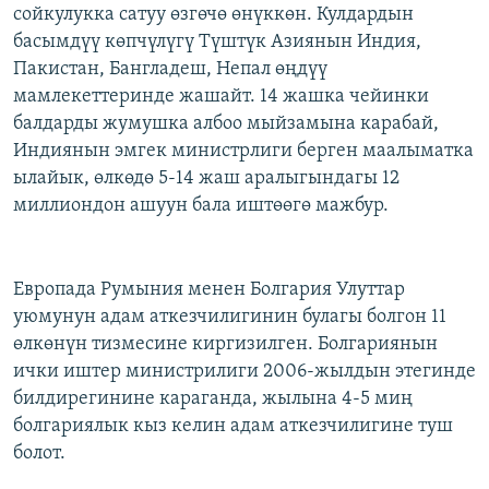
сойкулукка сатуу өзгөчө өнүккөн. Кулдардын
басымдүү көпчүлүгү Түштүк Азиянын Индия,
Пакистан, Бангладеш, Непал өңдүү
мамлекеттеринде жашайт. 14 жашка чейинки
балдарды жумушка албоо мыйзамына карабай,
Индиянын эмгек министрлиги берген маалыматка
ылайык, өлкөдө 5-14 жаш аралыгындагы 12
миллиондон ашуун бала иштөөгө мажбур.
Европада Румыния менен Болгария Улуттар
уюмунун адам аткезчилигинин булагы болгон 11
өлкөнүн тизмесине киргизилген. Болгариянын
ички иштер министрилиги 2006-жылдын этегинде
билдирегинине караганда, жылына 4-5 миң
болгариялык кыз келин адам аткезчилигине туш
болот.