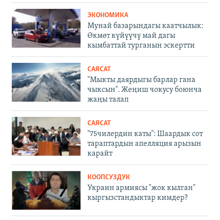
ЭКОНОМИКА
Мунай базарындагы каатчылык:
Өкмөт күйүүчү май дагы
кымбаттай турганын эскертти
САЯСАТ
"Мыкты даярдыгы барлар гана
чыксын". Жеңиш чокусу боюнча
жаңы талап
САЯСАТ
"75чилердин каты": Шаардык сот
тараптардын апелляция арызын
карайт
КООПСУЗДУК
Украин армиясы "жок кылган"
кыргызстандыктар кимдер?