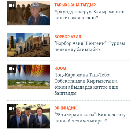
ТАРЫХ ЖАНА ТАГДЫР
Үркүндү эскерүү: Кадыр мерген
кантип жол тоскон?
БОРБОР АЗИЯ
"Борбор Азия Шенгени": Туризм
чөлкөмдү байытабы?
КООМ
Чоң-Кара жана Таш-Төбө:
Өзбекстандан Кыргызстанга
өткөн айылдарда каттоо иши
башталды
ЭРКИНДИК
"75чилердин каты": Бишкек соту
кандай чечим чыгарат?