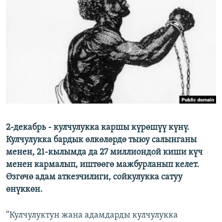
ОНЛАЙН ШЕРИНЕ
ЭЖЕ-СИҢДИЛЕР
АЗАТТЫК+
ЫҢГАЙСЫЗ СУРООЛОР
ЭЕ/АРнун бардык сайттары
2-декабрь - кулчулукка каршы күрөшүү күнү.
Кулчулукка бардык өлкөлөрдө тыюу салынганы
менен, 21-кылымда да 27 миллиондой киши күч
менен кармалып, иштөөгө мажбурланып келет.
Өзгөчө адам аткезчилиги, сойкулукка сатуу
өнүккөн.
“Кулчулуктун жана адамдарды кулчулукка