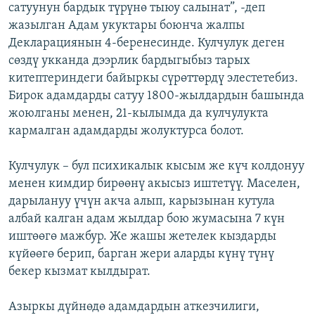
сатуунун бардык түрүнө тыюу салынат”, -деп
жазылган Адам укуктары боюнча жалпы
Декларациянын 4-беренесинде. Кулчулук деген
сөздү укканда дээрлик бардыгыбыз тарых
китептериндеги байыркы сүрөттөрдү элестетебиз.
Бирок адамдарды сатуу 1800-жылдардын башында
жоюлганы менен, 21-кылымда да кулчулукта
кармалган адамдарды жолуктурса болот.
Кулчулук – бул психикалык кысым же күч колдонуу
менен кимдир бирөөнү акысыз иштетүү. Маселен,
дарылануу үчүн акча алып, карызынан кутула
албай калган адам жылдар бою жумасына 7 күн
иштөөгө мажбур. Же жашы жетелек кыздарды
күйөөгө берип, барган жери аларды күнү түнү
бекер кызмат кылдырат.
Азыркы дүйнөдө адамдардын аткезчилиги,