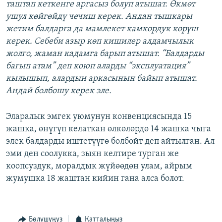
таштап кеткенге аргасыз болуп атышат. Өкмөт
ушул көйгөйдү чечиш керек. Андан тышкары
жетим балдарга да мамлекет камкордук көрүш
керек. Себеби азыр көп кишилер алдамчылык
жолго, жаман кадамга барып атышат. “Балдарды
багып атам” деп коюп аларды “эксплуатация”
кылышып, алардын аркасынын байып атышат.
Андай болбошу керек эле.
Эларалык эмгек уюмунун конвенциясында 15
жашка, өнүгүп келаткан өлкөлөрдө 14 жашка чыга
элек балдарды иштетүүгө болбойт деп айтылган. Ал
эми ден соолукка, зыян келтире турган же
коопсуздук, моралдык жүйөөдөн улам, айрым
жумушка 18 жаштан кийин гана алса болот.
Бөлүшүңүз
Катталыңыз