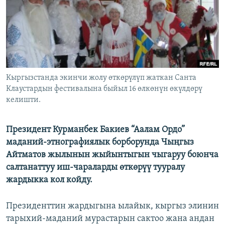
ОНЛАЙН ШЕРИНЕ
ЭЖЕ-СИҢДИЛЕР
АЗАТТЫК+
ЫҢГАЙСЫЗ СУРООЛОР
ЭЕ/АРнун бардык сайттары
Кыргызстанда экинчи жолу өткөрүлүп жаткан Санта
Клаустардын фестивалына быйыл 16 өлкөнүн өкүлдөрү
келишти.
Президент Курманбек Бакиев “Аалам Ордо”
маданий-этнографиялык борборунда Чыңгыз
Айтматов жылынын жыйынтыгын чыгаруу боюнча
салтанаттуу иш-чараларды өткөрүү тууралу
жардыкка кол койду.
Президенттин жардыгына ылайык, кыргыз элинин
тарыхий-маданий мурастарын сактоо жана андан