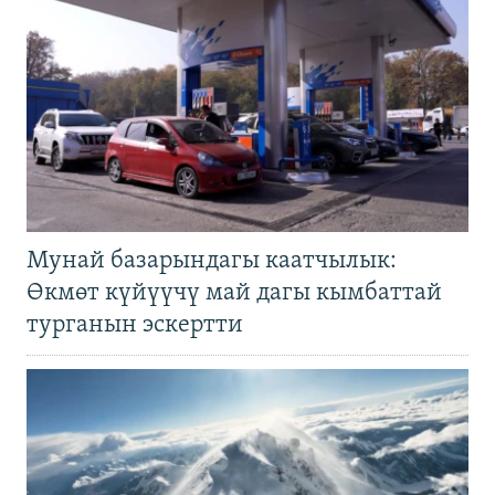
Мунай базарындагы каатчылык:
Өкмөт күйүүчү май дагы кымбаттай
турганын эскертти