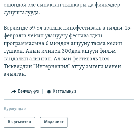
ошондой эле сынактан тышкары да фильмдер
сунушталууда.
Берлинде 59-эл аралык кинофестиваль ачылды. 15-
февралга чейин улануучу фестивалдын
программасына 6 минден ашууну тасма келип
түшкөн. Анын ичинен 300дөн ашуун фильм
тандалып алынган. Ал эми фестиваль Том
Тыквердин “Интернешнл” аттуу эмгеги менен
ачылган.
Бөлүшүңүз
Катталыңыз
Куржундар
Кыргызстан
Маданият