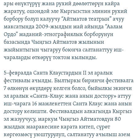
ары өнүктүрүү жана рухий дөөлөттөрүн кайра
жаратуу, ошондой эле Кыргызстан элинин рухий
борбору болуп калуучу “Айтматов театрын” ачуу
максатында 2009-жылдын май айында “Аалам
Ордо” маданий-этнографиялык борборунун
базасында Чыңгыз Айтматов жылынын
жыйынтыгын чыгаруу боюнча салтанаттуу иш-
чараларды өткөрүү токтом кылынды.
5-февралда Санта Клаустардын II эл аралык
фестивалы ачылды. Былтыркы биринчи фестивалга
7 өлкөнүн өкүлдөрү келген болсо, быйылкы экинчи
эл аралык «Санта-Клаус жана анын достору» аттуу
иш-чарага 16 мамлекеттен Санта Клаус жана анын
достору келишти. Фестивалдын алкагында Кыргыз
эл жазуучусу, маркум Чыңгыз Айтматовдун 80
жылдык мааракесине карата китеп, сүрөт
көргөзмөсү уюштурулуп, салтанатуу ачылыш азем