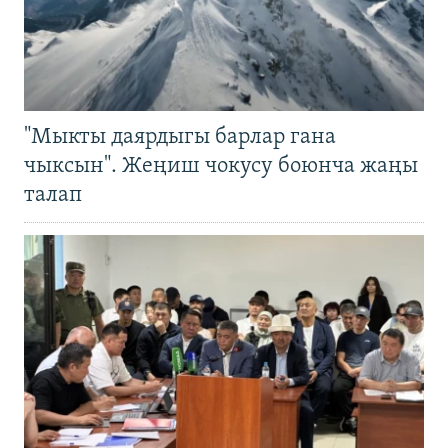
"Мыкты даярдыгы барлар гана
чыксын". Жеңиш чокусу боюнча жаңы
талап