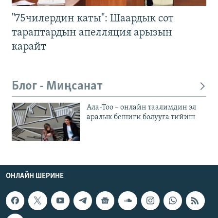
"75чилердин каты": Шаардык сот
тараптардын апелляция арызын
карайт
Блог - Миңсанат
Ала-Тоо – онлайн таалимдин эл
аралык бешиги болууга тийиш
ОНЛАЙН ШЕРИНЕ