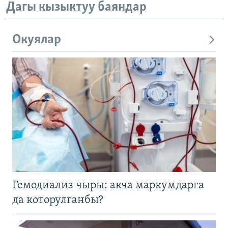
Дагы кызыктуу баяндар
Окуялар
Гемодиализ чыры: акча маркумдарга
да которулганбы?