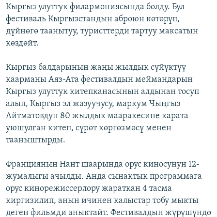
Кыргыз улуттук филармониясында болду. Бул
фестиваль Кыргызстандын аброюн көтөрүп,
дүйнөгө таанытуу, туристтерди тартуу максатын
көздөйт.
Кыргыз балдарынын жаңы жылдык сүйүктүү
каарманы Аяз-Ата фестивалдын меймандарын
Кыргыз улуттук китепканасынын алдынан тосуп
алып, Кыргыз эл жазуучусу, маркум Чыңгыз
Айтматовдун 80 жылдык мааракесине карата
уюшулган китеп, сүрөт көргөзмөсү менен
тааныштырды.
Франциянын Нант шаарында орус киносунун 12-
жумалыгы ачылды. Анда сынактык программага
орус кинорежиссерлору жараткан 4 тасма
киргизилип, анын ичинен калыстар тобу мыкты
деген фильмди аныктайт. Фестивалдын жүрүшүндө