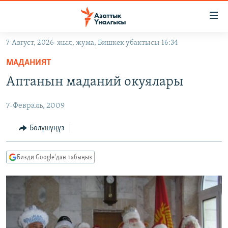
Линктер
Мазмунга
өтүңүз
7-Август, 2026-жыл, жума, Бишкек убактысы 16:34
Навигацияга
ЖАҢЫЛЫКТАР
өтүңүз
МАДАНИЯТ
КЫРГЫЗСТАН
Издөөгө
Аптанын маданий окуялары
салыңыз
ДҮЙНӨ
КЫРГЫЗСТАН
7-Февраль, 2009
УКРАИНА
САЯСАТ
ДҮЙНӨ
АТАЙЫН ИЛИКТӨӨ
ЭКОНОМИКА
БОРБОР АЗИЯ
Бөлүшүңүз
ТВ ПРОГРАММАЛАР
МАДАНИЯТ
Бизди Google'дан табыңыз
ПОДКАСТ
БҮГҮН АЗАТТЫКТА
ӨЗГӨЧӨ ПИКИР
ЭКСПЕРТТЕР ТАЛДАЙТ
БИЗ ЖАНА ДҮЙНӨ
Русский
ДАНИСТЕ