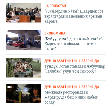
КЫРГЫЗСТАН
"75чилердин каты": Шаардык сот
тараптардын апелляция арызын
карайт
ЭКОНОМИКА
"Күйүүчү май дагы кымбаттайт".
Кыргызстан абалдан кантип
чыгат?
ДҮЙНӨ АЗАТТЫКТЫН НАЗАРЫНДА
Түндүк Ооганстандагы чабуулдар
"Талибан" үчүн чоң сынообу?
ДҮЙНӨ АЗАТТЫКТЫН НАЗАРЫНДА
Москвада ресторандагы
жардырууда беш киши набыт
болду