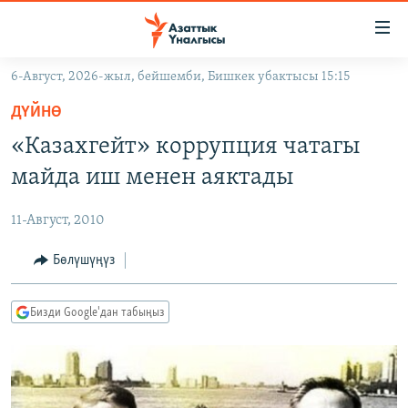
Линктер
Мазмунга
өтүңүз
6-Август, 2026-жыл, бейшемби, Бишкек убактысы 15:15
Навигацияга
ЖАҢЫЛЫКТАР
өтүңүз
ДҮЙНӨ
КЫРГЫЗСТАН
Издөөгө
«Казахгейт» коррупция чатагы
салыңыз
ДҮЙНӨ
КЫРГЫЗСТАН
майда иш менен аяктады
УКРАИНА
САЯСАТ
ДҮЙНӨ
11-Август, 2010
АТАЙЫН ИЛИКТӨӨ
ЭКОНОМИКА
БОРБОР АЗИЯ
ТВ ПРОГРАММАЛАР
Бөлүшүңүз
МАДАНИЯТ
ПОДКАСТ
БҮГҮН АЗАТТЫКТА
Бизди Google'дан табыңыз
ӨЗГӨЧӨ ПИКИР
ЭКСПЕРТТЕР ТАЛДАЙТ
БИЗ ЖАНА ДҮЙНӨ
Русский
ДАНИСТЕ