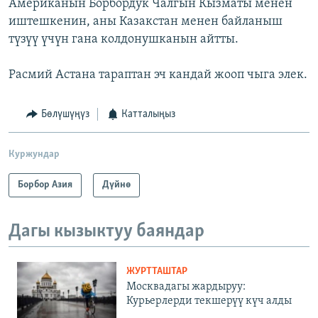
Американын Борбордук Чалгын Кызматы менен
иштешкенин, аны Казакстан менен байланыш
түзүү үчүн гана колдонушканын айтты.
Расмий Астана тараптан эч кандай жооп чыга элек.
Бөлүшүңүз
Катталыңыз
Куржундар
Борбор Азия
Дүйнө
Дагы кызыктуу баяндар
ЖУРТТАШТАР
Москвадагы жардыруу:
Курьерлерди текшерүү күч алды