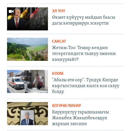
ЭЛ ҮНҮ
Өкмөт күйүүчү майдын баасы
дагы көтөрүлөрүн эскертти
САЯСАТ
Жетим-Тоо: Темир кендин
тегерегиндеги талкуу эмнени
каңкуулайт?
КООМ
"Абалы өтө оор". Түндүк Кипрде
кыргызстандык кызга кол салуу
болду
ӨЗГӨЧӨ ПИКИР
Көрүнүктүү тарыхнаамачы
Жаныбек Жакыпбековдун
жаркын элесине