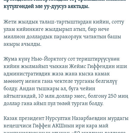
күтүлгөндөй эле уу-дуусуз аяктады.
Жети жылдык талаш-тартыштардан кийин, сотту
улам кийинкиге жылдырып атып, бир нече
миллион доллардык паракорлук чатактын башы
акыры ачылды.
Жума күнү Нью-Йорктогу сот териштирүүсүнөн
кийин жылмайып чыккан Жеймс Гиффендин иши
административдик жаза жана кыска камак
мөөнөтү менен гана чектеле турганы белгилүү
болду. Андан тышкары ал, буга чейин
айтылгандай, 10 млн.доллар эмес, болгону 250 миң
доллар гана айып пул төлөй турган болду.
Казак президент Нурсултан Назарбаевдин мурдагы
кеңешчиси Гиффен АКШнын ири кара май