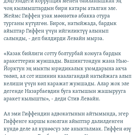
дэңгээлдеги коррупция менен байланышкан эң
чоң кылмыштардын бири катары аталган эле.
Жеймс Гиффен узак мөөнөткө абакка отура
турганы күтүлгөн. Бирок, натыйжада, бардык
айыптар Гиффен үчүн ийгиликтүү алынып
салынды, - деп билдирди Левайн мырза.
«Казак бийлиги сотту болтурбай коюуга бардык
аракеттерин жумшады. Вашингтондун жана Нью-
Йорктун эң мыкты юридикалык уюмдарына акча
төлөп, ал сот ишинин каалагандай натыйжага алып
келиши үчүн көп каражат жумшады. Алар жок эле
дегенде Назарбаевдин буга катышын жашырууга
аракет кылышты», - деди Стив Левайн.
Ал эми Гиффендин адвокатынын айтымында, эгер
Гиффенге каршы коюлган айыптар далилденген
күндө деле ал күнөөсүз эле аныкталмак. Гиффен өзү