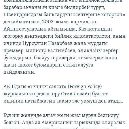
компанияларынын атынан «80 миллион долларга
барабар акчаны эч кимге билдирбей туруп,
Швейцариядагы банктардын эсептерине которгон»
деп айыпталып, 2003-жылы кармалган.
Айыптоочулардын айтымында, Казакстандын
жогорку дэңгээлдеги бийлик кызматкерлери, анын
ичинде Нурсултан Назарбаев жана мурдагы
премьер-министр Балгимбаев, ал акчаны зергер
буюмдарын, баалуу терилерди, кемелерди жана
шаан-шөкөт буюмдарын сатып алууга
пайдаланган.
АКШдагы «Тышкы саясат» (Foreign Policy)
журналынын редактору Стив Левайн бул сот
ишинин натыйжасын такыр эле укмуш деп атады.
Бул иш жөнүндө алгач жети жыл мурун белгилүү
болгон. Анда ал Американын тарыхында эл аралык