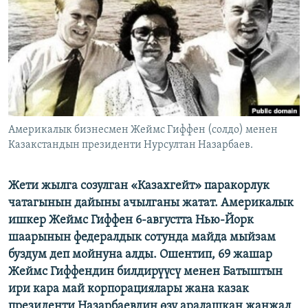
ОНЛАЙН ШЕРИНЕ
ЭЖЕ-СИҢДИЛЕР
АЗАТТЫК+
ЫҢГАЙСЫЗ СУРООЛОР
ЭЕ/АРнун бардык сайттары
Америкалык бизнесмен Жеймс Гиффен (солдо) менен
Казакстандын президенти Нурсултан Назарбаев.
Жети жылга созулган «Казахгейт» паракорлук
чатагынын дайыны ачылганы жатат. Америкалык
ишкер Жеймс Гиффен 6-августта Нью-Йорк
шаарынын федералдык сотунда майда мыйзам
буздум деп мойнуна алды. Ошентип, 69 жашар
Жеймс Гиффендин билдирүүсү менен Батыштын
ири кара май корпорациялары жана казак
президенти Назарбаевдин өзү аралашкан жанжал