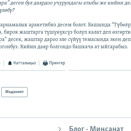
ра” деген бул даярдоо учурундагы атыбы же кийин дел
үлөбү?
жарнамалык аракетибиз десем болот. Башында “Түбөлү
з, бирок жаштарга түшүнүксүз болуп калат деп өзгөртк
а” десек, жаштар дароо эле сүйүү темасында экен деп
логонбуз. Кийин даяр болгондо башкача ат ыйгарабыз.
з
Катталыңыз
Принтер
Маданият
Блог - Миңсанат