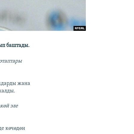
ып баштады.
 этаптары
юмдарды жана
калды.
көй эле
де көчөдөн