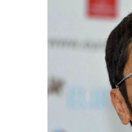
ЭЖЕ-СИҢДИЛЕР
АЗАТТЫК+
ЫҢГАЙСЫЗ СУРООЛОР