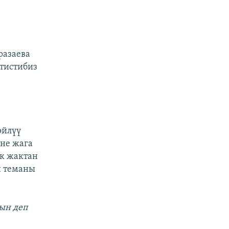
разаева
ртистибиз
өйлүү
не жага
ык жактан
н теманы
ын деп