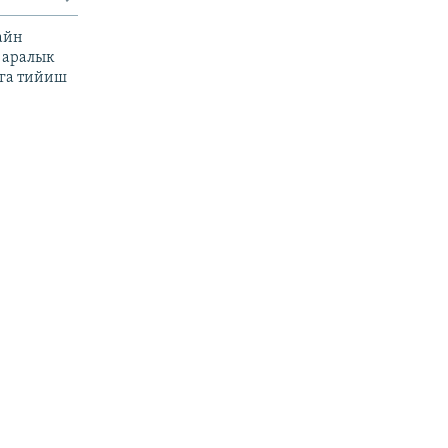
айн
 аралык
га тийиш