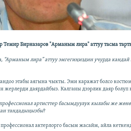
 Темир Бирназаров "Арманым лира" аттуу тасма тарт
, “Арманым лира” аттуу эмгегиңиздин учурда кандай
тандоо этабы аягына чыкты. Эми каражат болсо кост
ан жерлерди даярдайбыз. Калганы дээрлик даяр болуп 
профессионал артисттер басымдуулук кылабы же жөнө
нан тандадыңызбы
?
 профессионал актерлорго басым жасайм, айла кеткен