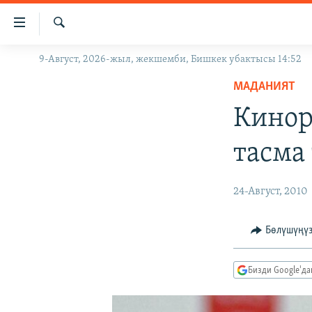
Линктер
Мазмунга
өтүңүз
Издөө
9-Август, 2026-жыл, жекшемби, Бишкек убактысы 14:52
ЖАҢЫЛЫКТАР
Навигацияга
өтүңүз
МАДАНИЯТ
КЫРГЫЗСТАН
Издөөгө
Кинор
ДҮЙНӨ
КЫРГЫЗСТАН
салыңыз
УКРАИНА
САЯСАТ
ДҮЙНӨ
тасма
АТАЙЫН ИЛИКТӨӨ
ЭКОНОМИКА
БОРБОР АЗИЯ
ТВ ПРОГРАММАЛАР
МАДАНИЯТ
24-Август, 2010
ПОДКАСТ
БҮГҮН АЗАТТЫКТА
Бөлүшүңү
ӨЗГӨЧӨ ПИКИР
ЭКСПЕРТТЕР ТАЛДАЙТ
БИЗ ЖАНА ДҮЙНӨ
Бизди Google'д
ДАНИСТЕ