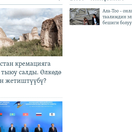
Ала-Тоо – онл
таалимдин эл
бешиги болуу
стан кремацияга
 тыюу салды. Өлкөдө
өн жетиштүүбү?