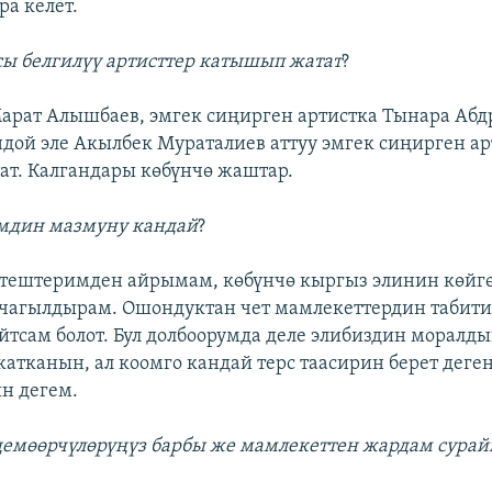
ра келет.
ы белгилүү артисттер катышып жатат
?
Марат Алышбаев, эмгек сиңирген артистка Тынара Абд
дой эле Акылбек Мураталиев аттуу эмгек сиңирген а
т. Калгандары көбүнчө жаштар.
мдин мазмуну кандай
?
тештеримден айрымам, көбүнчө кыргыз элинин көйг
чагылдырам. Ошондуктан чет мамлекеттердин табити
айтсам болот. Бул долбоорумда деле элибиздин моралд
 жатканын, ал коомго кандай терс таасирин берет деге
н дегем.
емөөрчүлөрүңүз барбы же мамлекеттен жардам сурай