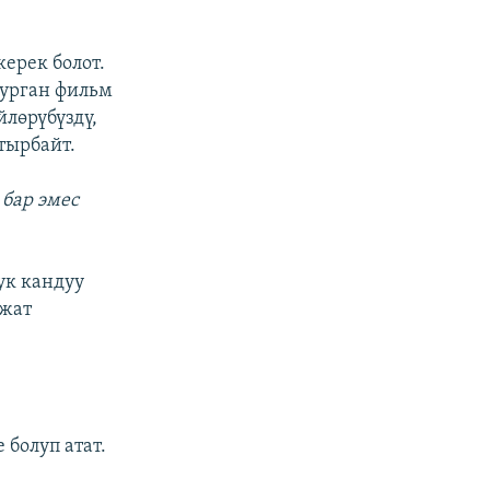
ерек болот.
турган фильм
йлөрүбүздү,
тырбайт.
 бар эмес
ук кандуу
ажат
 болуп атат.