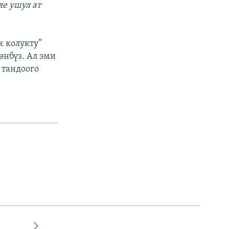
е ушул ат
к колукту”
өнбүз. Ал эми
 тандоого