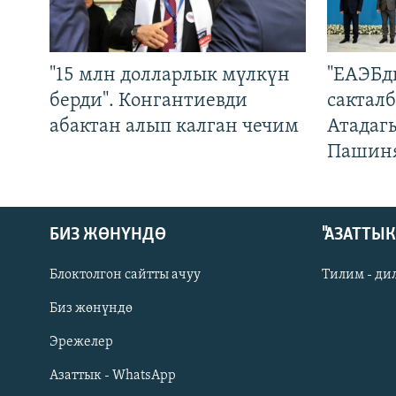
"15 млн долларлык мүлкүн
"ЕАЭБд
берди". Конгантиевди
сакталб
абактан алып калган чечим
Атадаг
Пашин
БИЗ ЖӨНҮНДӨ
"АЗАТТЫ
Блоктолгон сайтты ачуу
Тилим - ди
Биз жөнүндө
Русский
Эрежелер
Азаттык - WhatsApp
ОНЛАЙН ШЕРИНЕ