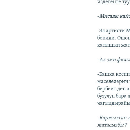
издегенге туу
-
Мисалы кайс
-Эл артисти 
бекиди. Ошон
катышып жата
-
Ал эми филь
-Башка кесип
маселелерин 
бербейт деп 
бузулуп бара
чагылдырайы
-
Каржылган д
жатасызбы
?