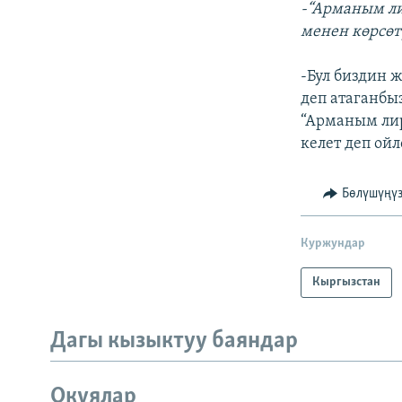
-“Арманым ли
менен көрсөт
-Бул биздин 
деп атаганбы
“Арманым лир
келет деп ой
Бөлүшүңү
Куржундар
Кыргызстан
Дагы кызыктуу баяндар
Окуялар