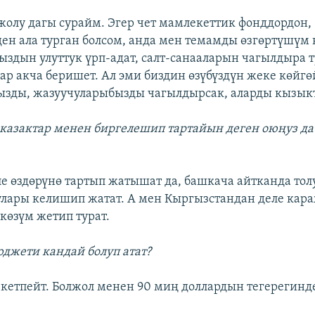
л жолу дагы сурайм. Эгер чет мамлекеттик фонддордон,
ен ала турган болсом, анда мен темамды өзгөртүшүм к
здын улуттук үрп-адат, салт-санааларын чагылдыра 
лар акча беришет. Ал эми биздин өзүбүздүн жеке көйгө
зды, жазуучуларыбызды чагылдырсак, аларды кызык
 казактар менен биргелешип тартайын деген оюңуз да
ле өздөрүнө тартып жатышат да, башкача айтканда тол
лары келишип жатат. А мен Кыргызстандан деле кар
көзүм жетип турат.
джети кандай болуп атат?
 кетпейт. Болжол менен 90 миң доллардын тегерегинде