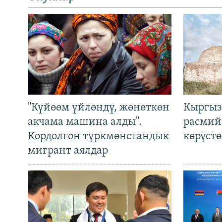
"Күйөөм үйлөндү, жөнөткөн
Кыргыз
акчама машина алды".
расмий
Кордолгон түркмөнстандык
көрүст
мигрант аялдар