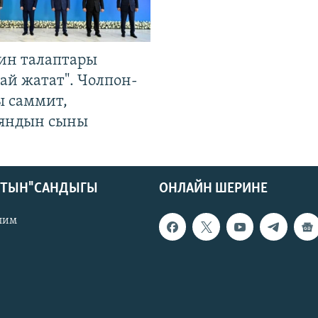
ин талаптары
ай жатат". Чолпон-
ы саммит,
яндын сыны
КТЫН" САНДЫГЫ
ОНЛАЙН ШЕРИНЕ
лим