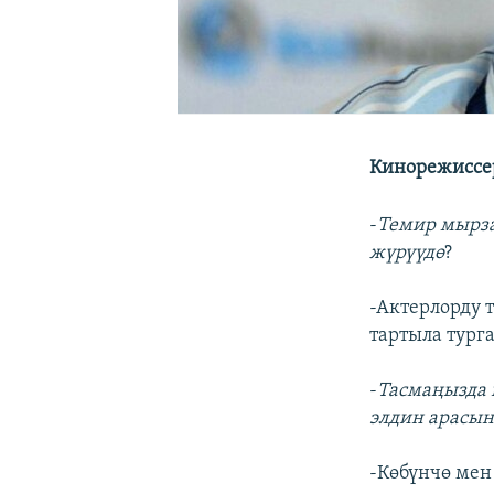
Кинорежиссер
-
Темир мырза
жүрүүдө
?
-Актерлорду 
тартыла тург
-
Тасмаңызда 
элдин арасы
-Көбүнчө мен