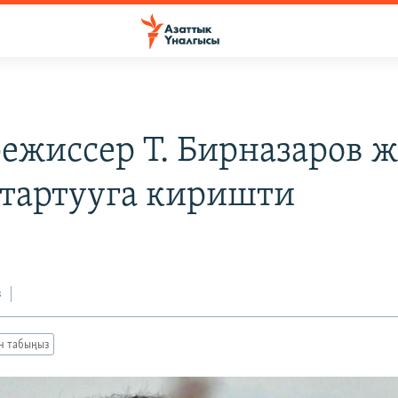
ежиссер Т. Бирназаров 
 тартууга киришти
з
ан табыңыз