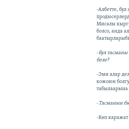
-Албетте, бу
продюсерлерд
Мисалы кыргы
болсо, анда а
баатырларыбы
-
Бул тасманы
беле?
-Эми алар де
кожоюн болгу
табылаарына 
-
Тасманын бю
-Көп каражат