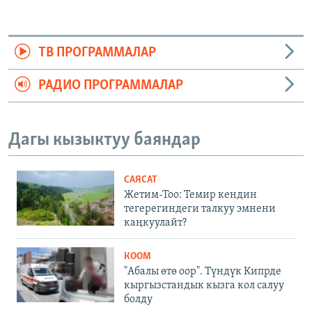
ТВ ПРОГРАММАЛАР
РАДИО ПРОГРАММАЛАР
Дагы кызыктуу баяндар
САЯСАТ
Жетим-Тоо: Темир кендин
тегерегиндеги талкуу эмнени
каңкуулайт?
КООМ
"Абалы өтө оор". Түндүк Кипрде
кыргызстандык кызга кол салуу
болду