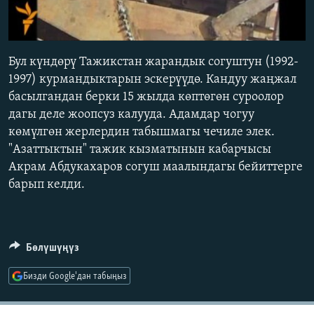
ОНЛАЙН ШЕРИНЕ
ЭЖЕ-СИҢДИЛЕР
АЗАТТЫК+
0:00
0:02:30
Бул күндөрү Тажикстан жарандык согуштун (1992-
ЫҢГАЙСЫЗ СУРООЛОР
EMBED
1997) курмандыктарын эскерүүдө. Кандуу жаңжал
басылгандан берки 15 жылда көптөгөн суроолор
ЭЕ/АРнун бардык сайттары
дагы деле жоопсуз калууда. Адамдар чогуу
көмүлгөн жерлердин табышмагы чечиле элек.
"Азаттыктын" тажик кызматынын кабарчысы
Aкрам Абдукахаров согуш маалындагы бейиттерге
барып келди.
Бөлүшүңүз
Бизди Google'дан табыңыз