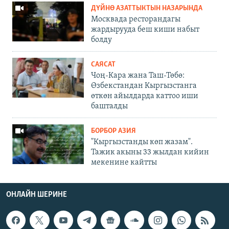
ДҮЙНӨ АЗАТТЫКТЫН НАЗАРЫНДА
Москвада ресторандагы
жардырууда беш киши набыт
болду
САЯСАТ
Чоң-Кара жана Таш-Төбө:
Өзбекстандан Кыргызстанга
өткөн айылдарда каттоо иши
башталды
БОРБОР АЗИЯ
"Кыргызстанды көп жазам".
Тажик акыны 33 жылдан кийин
мекенине кайтты
ОНЛАЙН ШЕРИНЕ