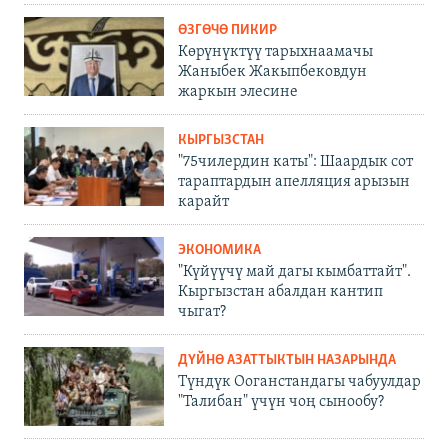
ӨЗГӨЧӨ ПИКИР
Көрүнүктүү тарыхнаамачы
Жаныбек Жакыпбековдун
жаркын элесине
КЫРГЫЗСТАН
"75чилердин каты": Шаардык сот
тараптардын апелляция арызын
карайт
ЭКОНОМИКА
"Күйүүчү май дагы кымбаттайт".
Кыргызстан абалдан кантип
чыгат?
ДҮЙНӨ АЗАТТЫКТЫН НАЗАРЫНДА
Түндүк Ооганстандагы чабуулдар
"Талибан" үчүн чоң сынообу?