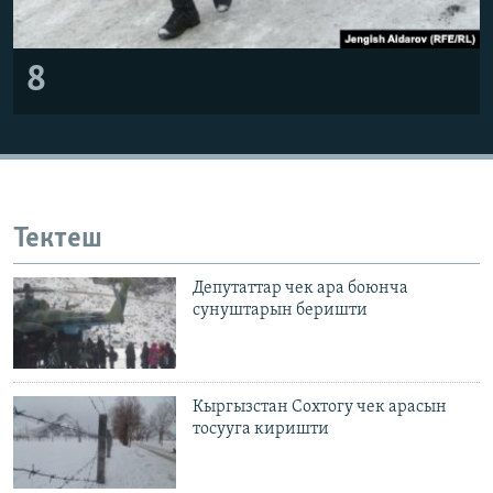
8
Тектеш
Депутаттар чек ара боюнча
сунуштарын беришти
Кыргызстан Сохтогу чек арасын
тосууга киришти