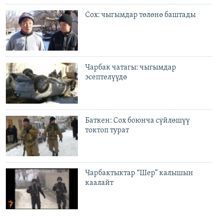
Сох: чыгымдар төлөнө баштады
Чарбак чатагы: чыгымдар
эсептелүүдө
Баткен: Сох боюнча сүйлөшүү
токтоп турат
Чарбактыктар “Шер” калышын
каалайт