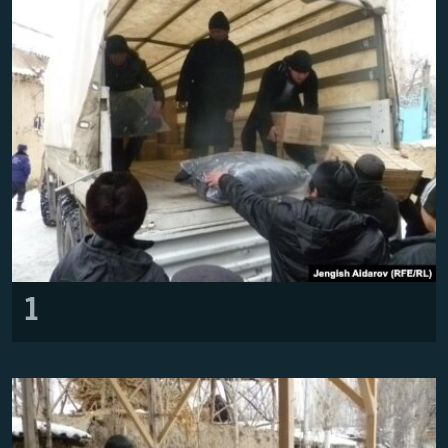
ОНЛАЙН ШЕРИНЕ
ЭЖЕ-СИҢДИЛЕР
АЗАТТЫК+
ЫҢГАЙСЫЗ СУРООЛОР
ЭЕ/АРнун бардык сайттары
1