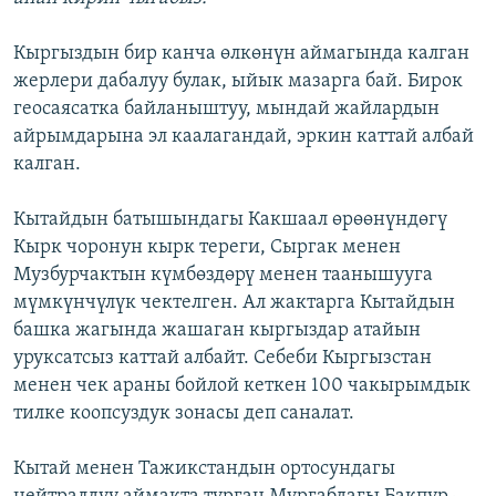
Кыргыздын бир канча өлкөнүн аймагында калган
жерлери дабалуу булак, ыйык мазарга бай. Бирок
геосаясатка байланыштуу, мындай жайлардын
айрымдарына эл каалагандай, эркин каттай албай
калган.
Кытайдын батышындагы Какшаал өрөөнүндөгү
Кырк чоронун кырк тереги, Сыргак менен
Музбурчактын күмбөздөрү менен таанышууга
мүмкүнчүлүк чектелген. Ал жактарга Кытайдын
башка жагында жашаган кыргыздар атайын
уруксатсыз каттай албайт. Себеби Кыргызстан
менен чек араны бойлой кеткен 100 чакырымдык
тилке коопсуздук зонасы деп саналат.
Кытай менен Тажикстандын ортосундагы