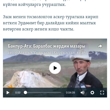
күйгөн койчуларга учураштык.
Зым менен тосмолонгон аскер турагына кирип
кеткен Эрдөөлөт бир далайдан кийин мылтык
көтөргөн аскер менен кошо чыкты.
Бакпур-Ата: Баралбас жердин мазары
автор
Азаттык Үналгысы | Кыргызстан: видео, фото, кабарлар
No media source currently available
0:00
0:04:09