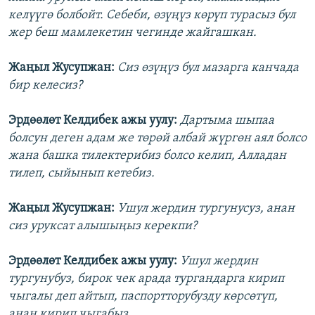
келүүгө болбойт. Себеби, өзүңүз көрүп турасыз бул
жер беш мамлекетин чегинде жайгашкан.
Жаңыл Жусупжан:
Сиз өзүңүз бул мазарга канчада
бир келесиз?
Эрдөөлөт Келдибек ажы уулу:
Дартыма шыпаа
болсун деген адам же төрөй албай жүргөн аял болсо
жана башка тилектерибиз болсо келип, Алладан
тилеп, сыйынып кетебиз.
Жаңыл Жусупжан:
Ушул жердин тургунусуз, анан
сиз уруксат алышыңыз керекпи?
Эрдөөлөт Келдибек ажы уулу:
Ушул жердин
тургунубуз, бирок чек арада тургандарга кирип
чыгалы деп айтып, паспортторубузду көрсөтүп,
анан кирип чыгабыз.