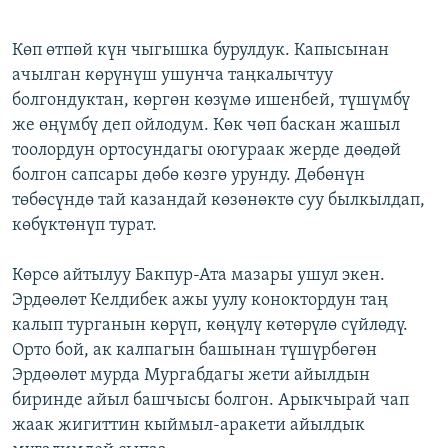
Көп өтпөй күн чыгышка бурулдук. Капысынан
ачылган көрүнүш ушунча таңкалычтуу
болгондуктан, көргөн көзүмө ишенбей, түшүмбү
же өңүмбү деп ойлодум. Көк чөп баскан жашыл
тоолордун ортосундагы оюгураак жерде дөөдөй
болгон сапсары дөбө көзгө урунду. Дөбөнүн
төбөсүндө тай казандай көзөнөктө суу былкылдап,
көбүктөнүп турат.
Көрсө айтылуу Бакпур-Ата мазары ушул экен.
Эрдөөлөт Келдибек ажы уулу коноктордун таң
калып турганын көрүп, көңүлү көтөрүлө сүйлөдү.
Орто бой, ак калпагын башынан түшүрбөгөн
Эрдөөлөт мурда Мургабдагы жети айылдын
биринде айыл башчысы болгон. Арыкчырай чап
жаак жигиттин кыймыл-аракети айылдык