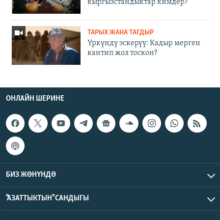
кыргызстандыктар кимдер?
ТАРЫХ ЖАНА ТАГДЫР
Үркүндү эскерүү: Кадыр мерген
кантип жол тоскон?
ОНЛАЙН ШЕРИНЕ
БИЗ ЖӨНҮНДӨ
"АЗАТТЫКТЫН" САНДЫГЫ