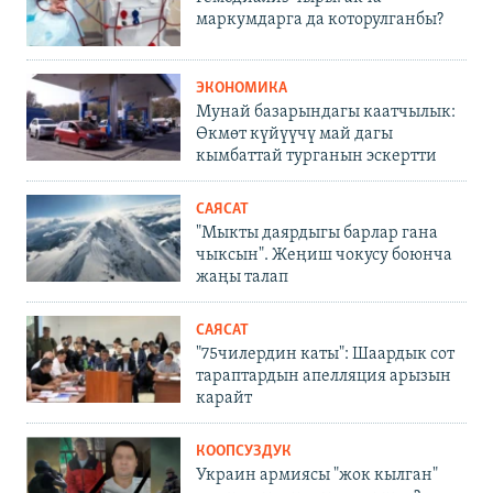
маркумдарга да которулганбы?
ЭКОНОМИКА
Мунай базарындагы каатчылык:
Өкмөт күйүүчү май дагы
кымбаттай турганын эскертти
САЯСАТ
"Мыкты даярдыгы барлар гана
чыксын". Жеңиш чокусу боюнча
жаңы талап
САЯСАТ
"75чилердин каты": Шаардык сот
тараптардын апелляция арызын
карайт
КООПСУЗДУК
Украин армиясы "жок кылган"