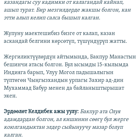
казандагы суу кадимки от калагандай кайнап,
ашып турат. Бир мезгилдерде жакшы болгон, кан
этти алып келип салса бышып калган.
Жупуну маектешибиз бизге от калап, казан
аскандай белгини көрсөтүп, түшүндүрүп жатты.
Жергиликтүүлөрдүн айтымында, Бакпур Манастын
бешинчи атасы болгон. Бул ысымды 15-кылымда
Индияга барып, Улуу Могол падышалыгын
түптөгөн Чыңгызхандын урпагы Захир ад-дин
Мухаммад Бабур менен да байланыштырышат
экен.
Эрдөөлөт Келдибек ажы уулу:
Бакпур ата Олуя
адамдардан болгон, ал кишинин сөөгү бул жерге
коюлгандыктан элдер сыйынуучу мазар болуп
калган.