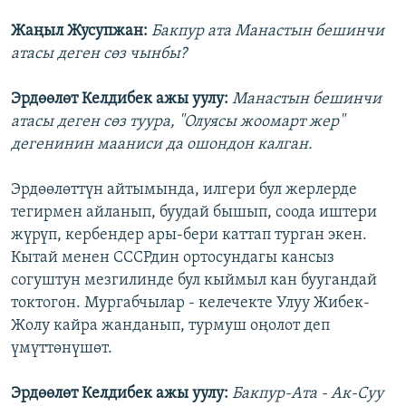
Жаңыл Жусупжан:
Бакпур ата Манастын бешинчи
атасы деген сөз чынбы?
Эрдөөлөт Келдибек ажы уулу:
Манастын бешинчи
атасы деген сөз туура, "Олуясы жоомарт жер"
дегенинин мааниси да ошондон калган.
Эрдөөлөттүн айтымында, илгери бул жерлерде
тегирмен айланып, буудай бышып, соода иштери
жүрүп, кербендер ары-бери каттап турган экен.
Кытай менен СССРдин ортосундагы кансыз
согуштун мезгилинде бул кыймыл кан буугандай
токтогон. Мургабчылар - келечекте Улуу Жибек-
Жолу кайра жанданып, турмуш оңолот деп
үмүттөнүшөт.
Эрдөөлөт Келдибек ажы уулу:
Бакпур-Aта - Ак-Суу