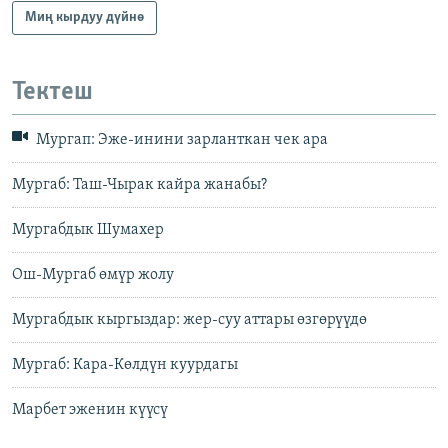
Миң кырдуу дүйнө
Тектеш
Мургап: Эже-инини зарланткан чек ара
Мургаб: Таш-Чырак кайра жанабы?
Мургабдык Шумахер
Ош-Мургаб өмүр жолу
Мургабдык кыргыздар: жер-суу аттары өзгөрүүдө
Мургаб: Кара-Көлдүн куурдагы
Марбет эженин күүсү