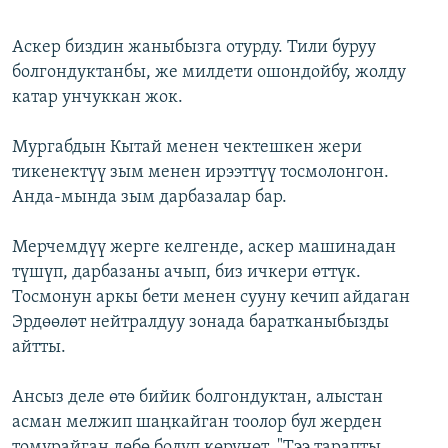
​Аскер биздин жаныбызга отурду. Тили буруу
болгондуктанбы, же милдети ошондойбу, жолду
катар унчуккан жок.
Мургабдын Кытай менен чектешкен жери
тикенектүү зым менен ирээттүү тосмолонгон.
Анда-мында зым дарбазалар бар.
Мерчемдүү жерге келгенде, аскер машинадан
түшүп, дарбазаны ачып, биз ичкери өттүк.
Тосмонун аркы бети менен сууну кечип айдаган
Эрдөөлөт нейтралдуу зонада баратканыбызды
айтты.
Ансыз деле өтө бийик болгондуктан, алыстан
асман мелжип шаңкайган тоолор бул жерден
томурайган дөбө болуп көрүнөт. "Тээ тарапты