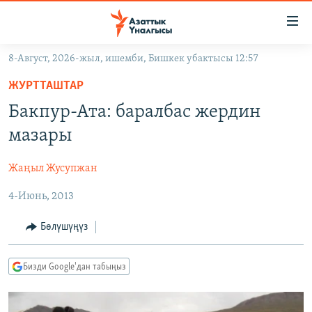
Линктер
Мазмунга
өтүңүз
8-Август, 2026-жыл, ишемби, Бишкек убактысы 12:57
Навигацияга
ЖАҢЫЛЫКТАР
өтүңүз
ЖУРТТАШТАР
КЫРГЫЗСТАН
Издөөгө
Бакпур-Ата: баралбас жердин
салыңыз
ДҮЙНӨ
КЫРГЫЗСТАН
мазары
УКРАИНА
САЯСАТ
ДҮЙНӨ
Жаңыл Жусупжан
АТАЙЫН ИЛИКТӨӨ
ЭКОНОМИКА
БОРБОР АЗИЯ
4-Июнь, 2013
ТВ ПРОГРАММАЛАР
МАДАНИЯТ
ПОДКАСТ
БҮГҮН АЗАТТЫКТА
Бөлүшүңүз
ӨЗГӨЧӨ ПИКИР
ЭКСПЕРТТЕР ТАЛДАЙТ
Бизди Google'дан табыңыз
БИЗ ЖАНА ДҮЙНӨ
Русский
ДАНИСТЕ