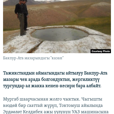
ОНЛАЙН ШЕРИНЕ
ЭЖЕ-СИҢДИЛЕР
АЗАТТЫК+
ЫҢГАЙСЫЗ СУРООЛОР
ЭЕ/АРнун бардык сайттары
Бакпур-Ата мазарындагы "казан"
Тажикстандын аймагындагы айтылуу Бакпур-Ата
мазары чек арада болгондуктан, жергиликтүү
тургундар ал жакка кенен-кесири бара албайт.
Мургаб шаарчасынан жолго чыктык. Чыгышты
көздөй бир сааттай жүрүп, Токтомуш айылында
Эрдөөлөт Келдибек ажы уулунун УАЗ машинасына