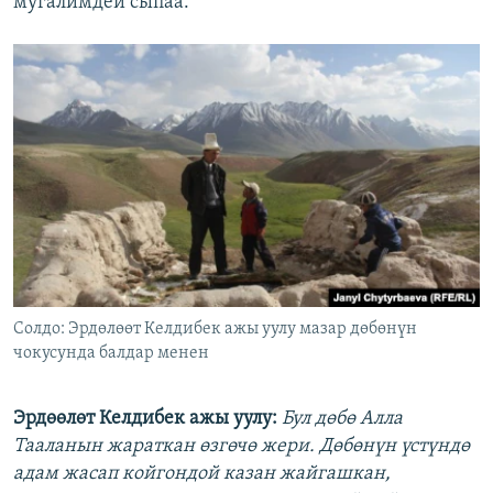
мугалимдей сыпаа.
Солдо: Эрдөлөөт Келдибек ажы уулу мазар дөбөнүн
чокусунда балдар менен
Эрдөөлөт Келдибек ажы уулу:
Бул дөбө Алла
Тааланын жараткан өзгөчө жери. Дөбөнүн үстүндө
адам жасап койгондой казан жайгашкан,