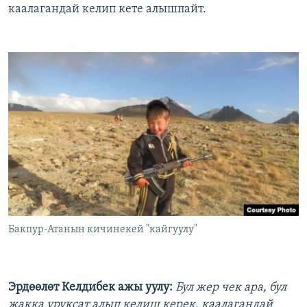
каалагандай келип кете алышпайт.
Бакпур-Атанын кичинекей "кайгуулу"
Эрдөөлөт Келдибек ажы уулу:
Бул жер чек ара, бул
жакка уруксат алып келиш керек, каалагандай