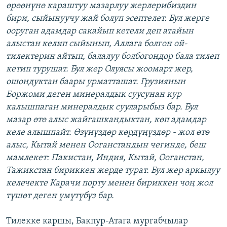
өрөөнүнө караштуу мазарлуу жерлерибиздин
бири, сыйынуучу жай болуп эсептелет. Бул жерге
ооруган адамдар сакайып кетели деп атайын
алыстан келип сыйынып, Аллага болгон ой-
тилектерин айтып, балалуу болбогондор бала тилеп
кетип турушат. Бул жер Олуясы жоомарт жер,
ошондуктан баары урматташат. Грузиянын
Боржоми деген минералдык суусунан кур
калышпаган минералдык сууларыбыз бар. Бул
мазар өтө алыс жайгашкандыктан, көп адамдар
келе алышпайт. Өзүнүздөр көрдүңүздөр - жол өтө
алыс, Кытай менен Ооганстандын чегинде, беш
мамлекет: Пакистан, Индия, Кытай, Ооганстан,
Тажикстан бириккен жерде турат. Бул жер аркылуу
келечекте Карачи порту менен бириккен чоң жол
түшөт деген үмүтүбүз бар.
​Тилекке каршы, Бакпур-Атага мургабчылар