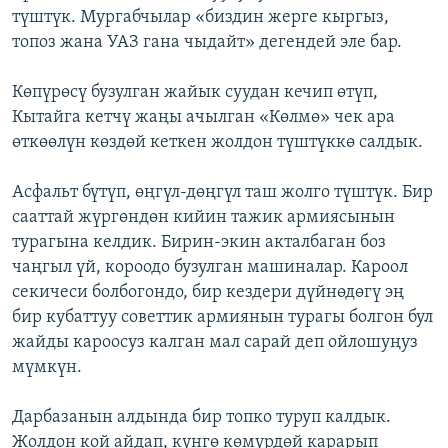
түштүк. Мургабчылар «биздин жерге кыргыз,
топоз жана УАЗ гана чыдайт» дегендей эле бар.
Көпүрөсү бузулган жайык суудан кечип өтүп,
Кытайга кетчү жаңы ачылган «Көлмө» чек ара
өткөөлүн көздөй кеткен жолдон түштүккө салдык.
Асфальт бүтүп, өңгүл-дөңгүл таш жолго түштүк. Бир
сааттай жүргөндөн кийин тажик армиясынын
турагына келдик. Бирин-экин акталбаган боз
чаңгыл үй, короодо бузулган машиналар. Кароол
секичеси болбогондо, бир кездери дүйнөдөгү эң
бир кубаттуу советтик армиянын турагы болгон бул
жайды кароосуз калган мал сарай деп ойлошуңуз
мүмкүн.
Дарбазанын алдында бир топко туруп калдык.
Жолдон кой айдап, күнгө көмүрдөй карарып