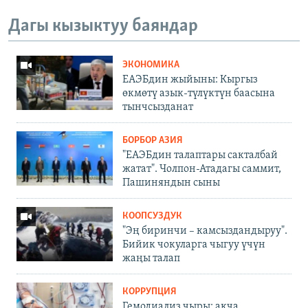
Дагы кызыктуу баяндар
ЭКОНОМИКА
ЕАЭБдин жыйыны: Кыргыз
өкмөтү азык-түлүктүн баасына
тынчсызданат
БОРБОР АЗИЯ
"ЕАЭБдин талаптары сакталбай
жатат". Чолпон-Атадагы саммит,
Пашиняндын сыны
КООПСУЗДУК
"Эң биринчи – камсыздандыруу".
Бийик чокуларга чыгуу үчүн
жаңы талап
КОРРУПЦИЯ
Гемодиализ чыры: акча