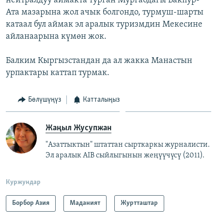
нейтралдуу аймакта турган Мургабдагы Бакпур-
Ата мазарына жол ачык болгондо, турмуш-шарты
катаал бул аймак эл аралык туризмдин Мекесине
айланаарына күмөн жок.
Балким Кыргызстандан да ал жакка Манастын
урпактары каттап турмак.
Бөлүшүңүз
Катталыңыз
Жаңыл Жусупжан
"Азаттыктын" штаттан сырткаркы журналисти.
Эл аралык AIB сыйлыгынын жеңүүчүсү (2011).
Куржундар
Борбор Азия
Маданият
Журтташтар