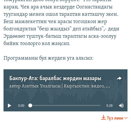
караң. Чек ара ачык кездерде Ооганстандагы
туугандар менен ошол тараптан катташчу экен.
Беш мамлекеттин чек арасы тогошкон жер
болгондуктан "беш жылдыз" деп атайбыз",- деди
Эрдөөлөт түштүк-батыш тараптагы аска-зоолуу
бийик тоолорго кол жаңсап.
Программаны бул жерден уга аласыз:
Бакпур-Ата: баралбас жердин мазары
автор
Азаттык Үналгысы | Кыргызстан: видео, фото, кабарлар
No media source currently available
0:00
5:28
Түз линк