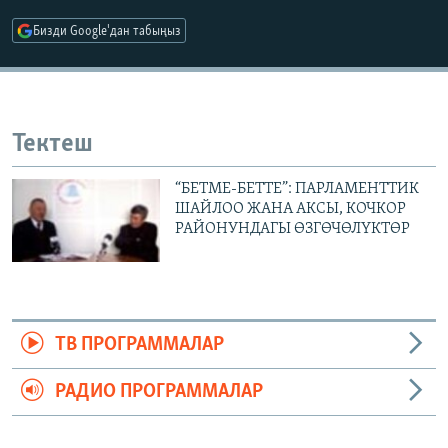
ОНЛАЙН ШЕРИНЕ
ЭЖЕ-СИҢДИЛЕР
Бизди Google'дан табыңыз
АЗАТТЫК+
ЫҢГАЙСЫЗ СУРООЛОР
Тектеш
ЭЕ/АРнун бардык сайттары
“БЕТМЕ-БЕТТЕ”: ПАРЛАМЕНТТИК
ШАЙЛОО ЖАНА АКСЫ, КОЧКОР
РАЙОНУНДАГЫ ӨЗГӨЧӨЛҮКТӨР
ТВ ПРОГРАММАЛАР
РАДИО ПРОГРАММАЛАР