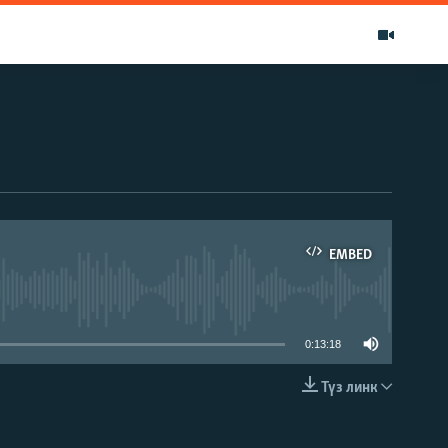
EMBED
able
0:13:18
Түз линк
EMBED