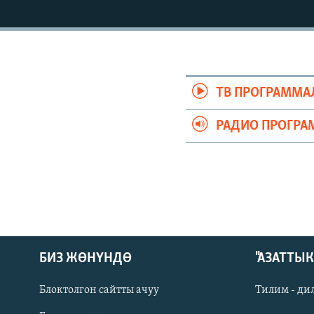
ЭЖЕ-СИҢДИЛЕР
АЗАТТЫК+
ЫҢГАЙСЫЗ СУРООЛОР
ТВ ПРОГРАММА
РАДИО ПРОГРА
БИЗ ЖӨНҮНДӨ
"АЗАТТЫ
Блоктолгон сайтты ачуу
Тилим - ди