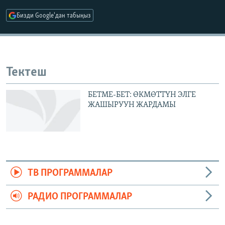
ОНЛАЙН ШЕРИНЕ
ЭЖЕ-СИҢДИЛЕР
Бизди Google'дан табыңыз
АЗАТТЫК+
ЫҢГАЙСЫЗ СУРООЛОР
Тектеш
ЭЕ/АРнун бардык сайттары
БЕТМЕ-БЕТ: ӨКМӨТТҮН ЭЛГЕ
ЖАШЫРУУН ЖАРДАМЫ
ТВ ПРОГРАММАЛАР
РАДИО ПРОГРАММАЛАР