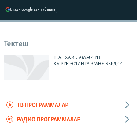
ОНЛАЙН ШЕРИНЕ
ЭЖЕ-СИҢДИЛЕР
Бизди Google'дан табыңыз
АЗАТТЫК+
ЫҢГАЙСЫЗ СУРООЛОР
Тектеш
ЭЕ/АРнун бардык сайттары
ШАНХАЙ САММИТИ
КЫРГЫЗСТАНГА ЭМНЕ БЕРДИ?
ТВ ПРОГРАММАЛАР
РАДИО ПРОГРАММАЛАР