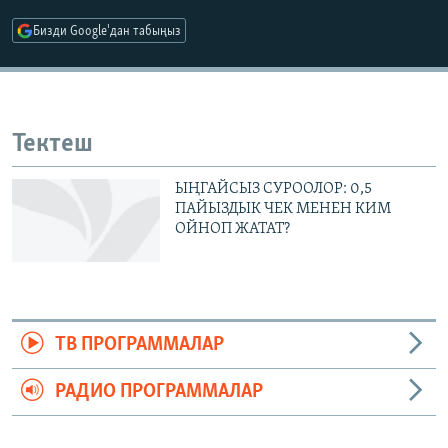
ОНЛАЙН ШЕРИНЕ
ЭЖЕ-СИҢДИЛЕР
Бизди Google'дан табыңыз
АЗАТТЫК+
ЫҢГАЙСЫЗ СУРООЛОР
Тектеш
ЭЕ/АРнун бардык сайттары
ЫҢГАЙСЫЗ СУРООЛОР: 0,5
ПАЙЫЗДЫК ЧЕК МЕНЕН КИМ
ОЙНОП ЖАТАТ?
ТВ ПРОГРАММАЛАР
РАДИО ПРОГРАММАЛАР