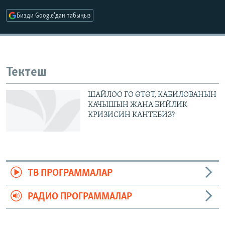
ОНЛАЙН ШЕРИНЕ
ЭЖЕ-СИҢДИЛЕР
Бизди Google'дан табыңыз
АЗАТТЫК+
ЫҢГАЙСЫЗ СУРООЛОР
Тектеш
ЭЕ/АРнун бардык сайттары
ШАЙЛОО ГО ӨТӨТ, КАБИЛОВАНЫН
КАЧЫШЫН ЖАНА БИЙЛИК
КРИЗИСИН КАНТЕБИЗ?
ТВ ПРОГРАММАЛАР
РАДИО ПРОГРАММАЛАР